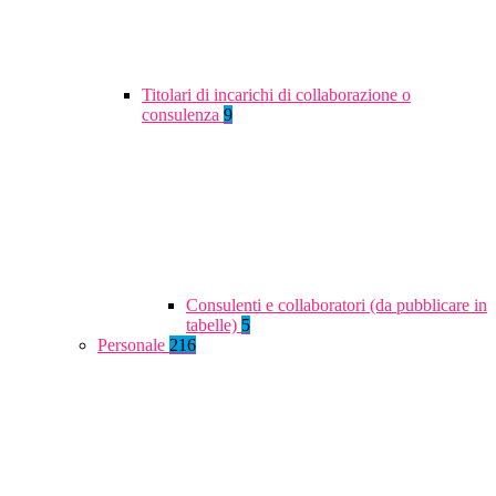
Titolari di incarichi di collaborazione o
consulenza
9
Consulenti e collaboratori (da pubblicare in
tabelle)
5
Personale
216