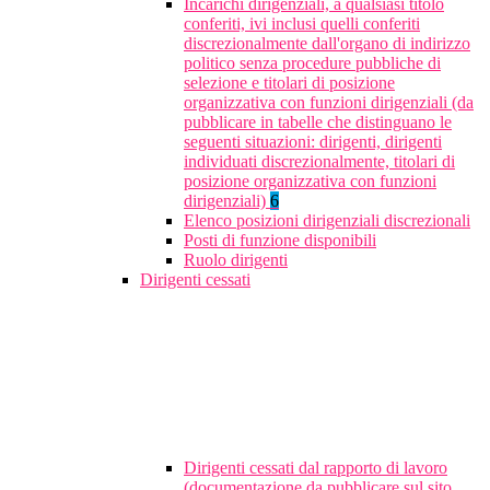
Incarichi dirigenziali, a qualsiasi titolo
conferiti, ivi inclusi quelli conferiti
discrezionalmente dall'organo di indirizzo
politico senza procedure pubbliche di
selezione e titolari di posizione
organizzativa con funzioni dirigenziali (da
pubblicare in tabelle che distinguano le
seguenti situazioni: dirigenti, dirigenti
individuati discrezionalmente, titolari di
posizione organizzativa con funzioni
dirigenziali)
6
Elenco posizioni dirigenziali discrezionali
Posti di funzione disponibili
Ruolo dirigenti
Dirigenti cessati
Dirigenti cessati dal rapporto di lavoro
(documentazione da pubblicare sul sito