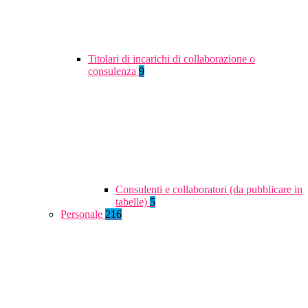
Titolari di incarichi di collaborazione o
consulenza
9
Consulenti e collaboratori (da pubblicare in
tabelle)
5
Personale
216