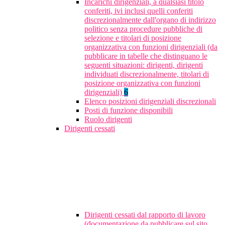
Incarichi dirigenziali, a qualsiasi titolo
conferiti, ivi inclusi quelli conferiti
discrezionalmente dall'organo di indirizzo
politico senza procedure pubbliche di
selezione e titolari di posizione
organizzativa con funzioni dirigenziali (da
pubblicare in tabelle che distinguano le
seguenti situazioni: dirigenti, dirigenti
individuati discrezionalmente, titolari di
posizione organizzativa con funzioni
dirigenziali)
6
Elenco posizioni dirigenziali discrezionali
Posti di funzione disponibili
Ruolo dirigenti
Dirigenti cessati
Dirigenti cessati dal rapporto di lavoro
(documentazione da pubblicare sul sito