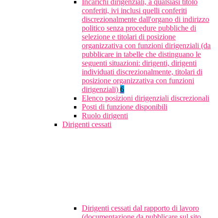
Incarichi dirigenziali, a qualsiasi titolo
conferiti, ivi inclusi quelli conferiti
discrezionalmente dall'organo di indirizzo
politico senza procedure pubbliche di
selezione e titolari di posizione
organizzativa con funzioni dirigenziali (da
pubblicare in tabelle che distinguano le
seguenti situazioni: dirigenti, dirigenti
individuati discrezionalmente, titolari di
posizione organizzativa con funzioni
dirigenziali)
6
Elenco posizioni dirigenziali discrezionali
Posti di funzione disponibili
Ruolo dirigenti
Dirigenti cessati
Dirigenti cessati dal rapporto di lavoro
(documentazione da pubblicare sul sito