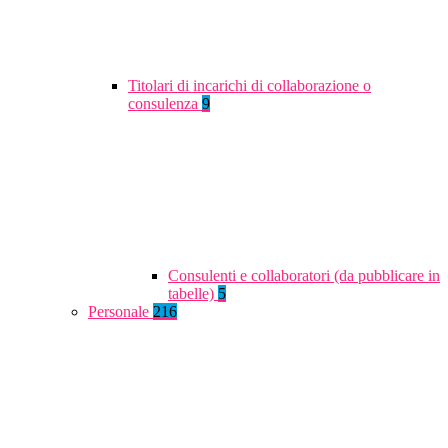
Titolari di incarichi di collaborazione o
consulenza
9
Consulenti e collaboratori (da pubblicare in
tabelle)
5
Personale
216