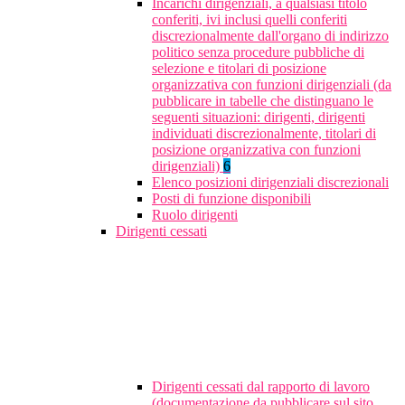
Incarichi dirigenziali, a qualsiasi titolo
conferiti, ivi inclusi quelli conferiti
discrezionalmente dall'organo di indirizzo
politico senza procedure pubbliche di
selezione e titolari di posizione
organizzativa con funzioni dirigenziali (da
pubblicare in tabelle che distinguano le
seguenti situazioni: dirigenti, dirigenti
individuati discrezionalmente, titolari di
posizione organizzativa con funzioni
dirigenziali)
6
Elenco posizioni dirigenziali discrezionali
Posti di funzione disponibili
Ruolo dirigenti
Dirigenti cessati
Dirigenti cessati dal rapporto di lavoro
(documentazione da pubblicare sul sito