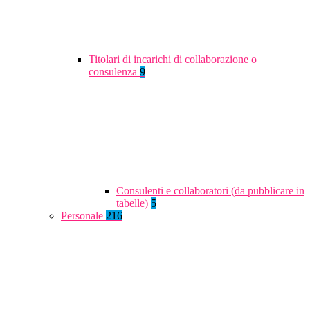
Titolari di incarichi di collaborazione o
consulenza
9
Consulenti e collaboratori (da pubblicare in
tabelle)
5
Personale
216