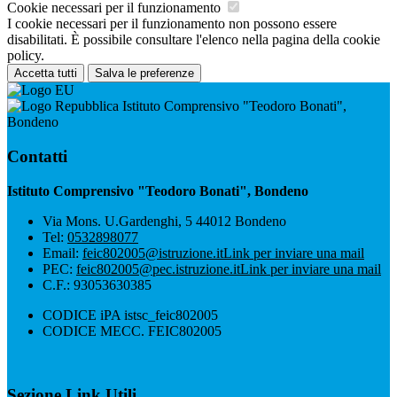
Cookie necessari per il funzionamento
I cookie necessari per il funzionamento non possono essere
disabilitati. È possibile consultare l'elenco nella pagina della cookie
policy.
Accetta tutti
Salva le preferenze
Istituto Comprensivo "Teodoro Bonati",
Bondeno
Contatti
Istituto Comprensivo "Teodoro Bonati", Bondeno
Via Mons. U.Gardenghi, 5 44012 Bondeno
Tel:
0532898077
Email:
feic802005@istruzione.it
Link per inviare una mail
PEC:
feic802005@pec.istruzione.it
Link per inviare una mail
C.F.: 93053630385
CODICE iPA istsc_feic802005
CODICE MECC. FEIC802005
Sezione Link Utili