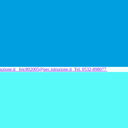
uzione.it
feic802005@pec.istruzione.it
Tel. 0532-898077