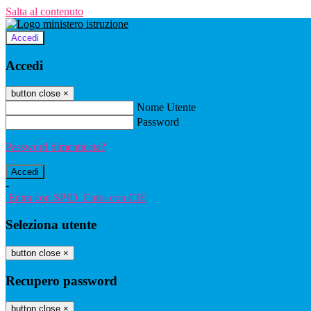
Salta al contenuto
Accedi
Accedi
button close
×
Nome Utente
Password
Password dimenticata?
-
Entra con SPID
Entra con CIE
Seleziona utente
button close
×
Recupero password
button close
×