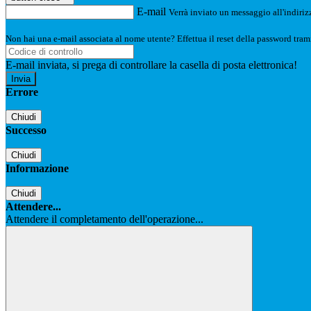
E-mail
Verrà inviato un messaggio all'indirizz
Non hai una e-mail associata al nome utente? Effettua il reset della password tram
E-mail inviata, si prega di controllare la casella di posta elettronica!
Errore
Chiudi
Successo
Chiudi
Informazione
Chiudi
Attendere...
Attendere il completamento dell'operazione...