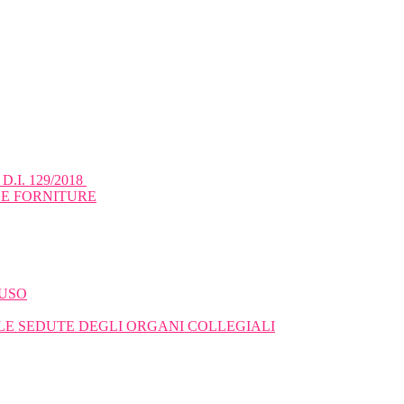
D.I. 129/2018
 E FORNITURE
’USO
LE SEDUTE DEGLI ORGANI COLLEGIALI