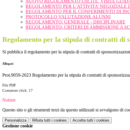
NUOVO REGOLAMENTO USCITE, VISITE GUIDATE E 
REGOLAMENTO PER L’ATTIVITA’ NEGOZIALE DELL’IS
REGOLAMENTO PER IL CONFERIMENTO DI INCARIC
PROTOCOLLO VALUTAZIONE ALUNNI
REGOLAMENTO: GENERALE - DISCIPLINARE
REGOLAMENTO: CRITERI DI AMMISSIONE A S
Regolamento per la stipula di contratti di
Si pubblica il regolamento per la stipula di contratti di sponsorizzazio
Allegati
Prot.9059-2023 Regolamento per la stipula di contratti di sponsorizz
File PDF
Contatore click: 17
Notizie
Questo sito o gli strumenti terzi da questo utilizzati si avvalgono di coo
Personalizza
Rifiuta tutti
i cookies
Accetta tutti
i cookies
Gestione cookie