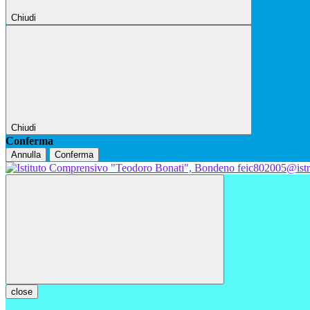
Chiudi
Chiudi
Conferma
Annulla
Conferma
feic802005@istr
close