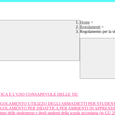
Home
>
Regolamenti
>
Regolamento per la sti
ICA E L’USO CONSAPEVOLE DELLE TIC
one REGOLAMENTO UTILIZZO DEGLI ARMADIETTI PER STUDEN
one REGOLAMENTO PER DIDATTICA PER AMBIENTI DI APPREND
o delle studentesse e degli studenti della scuola secondaria (in GU 29