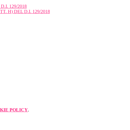
.I. 129/2018
 H) DEL D.I. 129/2018
KIE POLICY
.