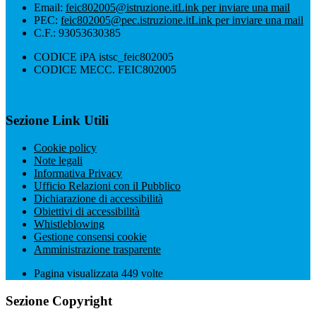
Email:
feic802005@istruzione.it
Link per inviare una mail
PEC:
feic802005@pec.istruzione.it
Link per inviare una mail
C.F.: 93053630385
CODICE iPA istsc_feic802005
CODICE MECC. FEIC802005
Sezione Link Utili
Cookie policy
Note legali
Informativa Privacy
Ufficio Relazioni con il Pubblico
Dichiarazione di accessibilità
Obiettivi di accessibilità
Whistleblowing
Gestione consensi cookie
Amministrazione trasparente
Pagina visualizzata
449
volte
Sezione Copyright