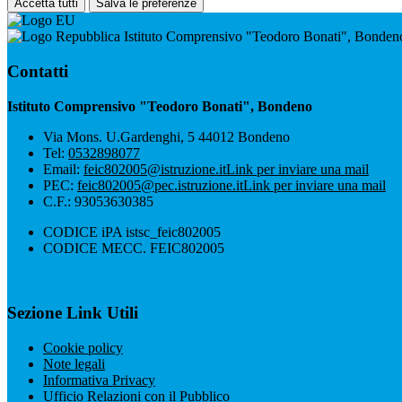
Accetta tutti
Salva le preferenze
Istituto Comprensivo "Teodoro Bonati", Bonden
Contatti
Istituto Comprensivo "Teodoro Bonati", Bondeno
Via Mons. U.Gardenghi, 5 44012 Bondeno
Tel:
0532898077
Email:
feic802005@istruzione.it
Link per inviare una mail
PEC:
feic802005@pec.istruzione.it
Link per inviare una mail
C.F.: 93053630385
CODICE iPA istsc_feic802005
CODICE MECC. FEIC802005
Sezione Link Utili
Cookie policy
Note legali
Informativa Privacy
Ufficio Relazioni con il Pubblico