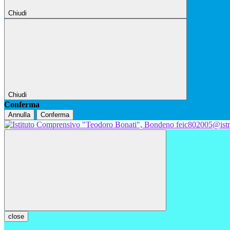
Chiudi
Chiudi
Conferma
Annulla
Conferma
feic802005@istr
close