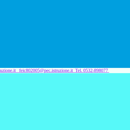
uzione.it
feic802005@pec.istruzione.it
Tel. 0532-898077