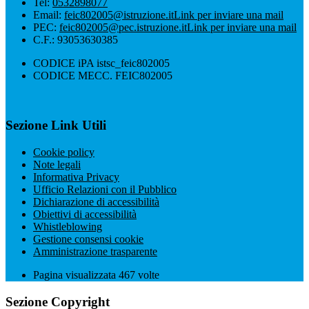
Tel:
0532898077
Email:
feic802005@istruzione.it
Link per inviare una mail
PEC:
feic802005@pec.istruzione.it
Link per inviare una mail
C.F.: 93053630385
CODICE iPA istsc_feic802005
CODICE MECC. FEIC802005
Sezione Link Utili
Cookie policy
Note legali
Informativa Privacy
Ufficio Relazioni con il Pubblico
Dichiarazione di accessibilità
Obiettivi di accessibilità
Whistleblowing
Gestione consensi cookie
Amministrazione trasparente
Pagina visualizzata
467
volte
Sezione Copyright