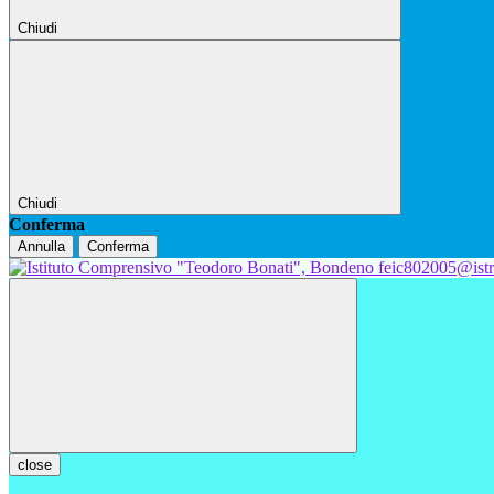
Chiudi
Chiudi
Conferma
Annulla
Conferma
feic802005@istr
close