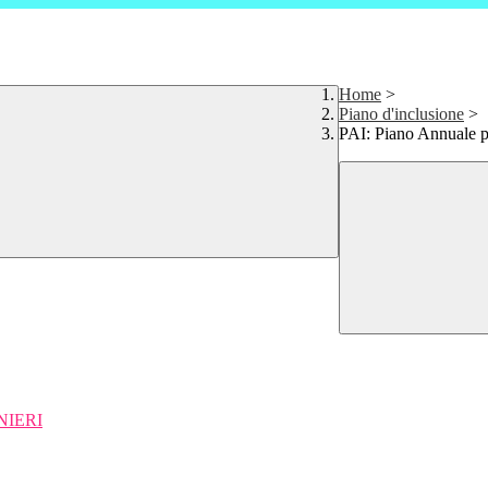
Home
>
Piano d'inclusione
>
PAI: Piano Annuale p
NIERI