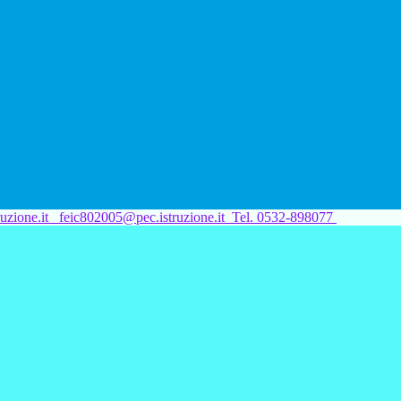
uzione.it
feic802005@pec.istruzione.it
Tel. 0532-898077