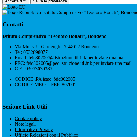
Accetta tutti
Salva le preferenze
Istituto Comprensivo "Teodoro Bonati", Bonden
Contatti
Istituto Comprensivo "Teodoro Bonati", Bondeno
Via Mons. U.Gardenghi, 5 44012 Bondeno
Tel:
0532898077
Email:
feic802005@istruzione.it
Link per inviare una mail
PEC:
feic802005@pec.istruzione.it
Link per inviare una mail
C.F.: 93053630385
CODICE iPA istsc_feic802005
CODICE MECC. FEIC802005
Sezione Link Utili
Cookie policy
Note legali
Informativa Privacy
Ufficio Relazioni con il Pubblico