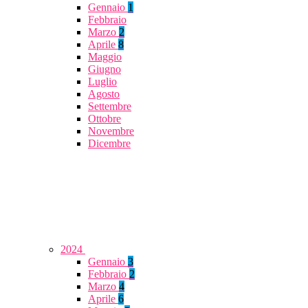
Gennaio
1
Febbraio
Marzo
2
Aprile
8
Maggio
Giugno
Luglio
Agosto
Settembre
Ottobre
Novembre
Dicembre
2024
Gennaio
3
Febbraio
2
Marzo
4
Aprile
6