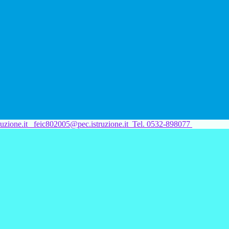
uzione.it
feic802005@pec.istruzione.it
Tel. 0532-898077