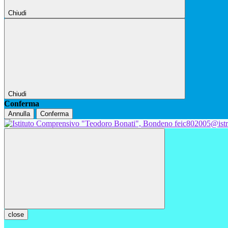
Chiudi
Chiudi
Conferma
Annulla
Conferma
feic802005@istr
close