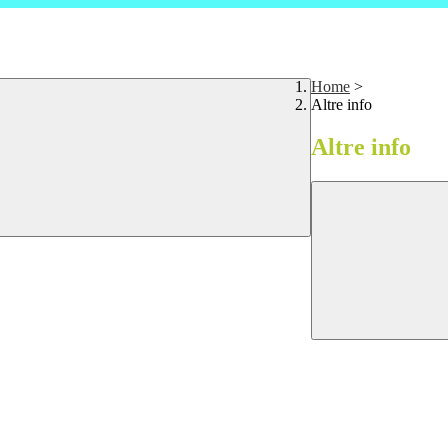
Home
>
Altre info
Altre info