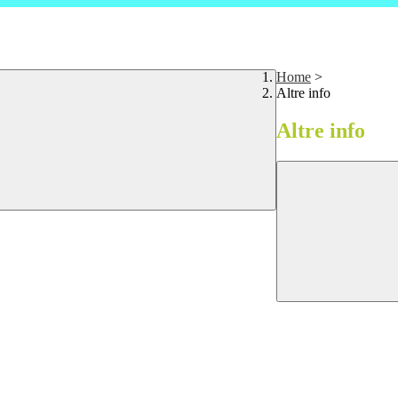
Home
>
Altre info
Altre info