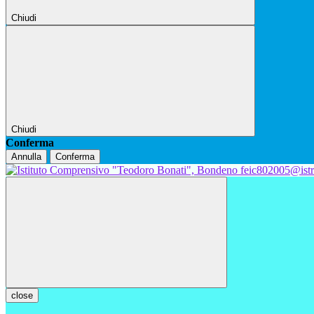
Chiudi
Chiudi
Conferma
Annulla
Conferma
feic802005@istr
close