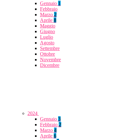
Gennaio
1
Febbraio
Marzo
2
Aprile
8
Maggio
Giugno
Luglio
Agosto
Settembre
Ottobre
Novembre
Dicembre
2024
Gennaio
3
Febbraio
2
Marzo
4
Aprile
6