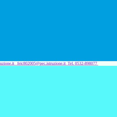
uzione.it
feic802005@pec.istruzione.it
Tel. 0532-898077