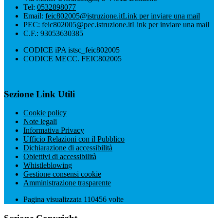
Tel:
0532898077
Email:
feic802005@istruzione.it
Link per inviare una mail
PEC:
feic802005@pec.istruzione.it
Link per inviare una mail
C.F.: 93053630385
CODICE iPA istsc_feic802005
CODICE MECC. FEIC802005
Sezione Link Utili
Cookie policy
Note legali
Informativa Privacy
Ufficio Relazioni con il Pubblico
Dichiarazione di accessibilità
Obiettivi di accessibilità
Whistleblowing
Gestione consensi cookie
Amministrazione trasparente
Pagina visualizzata
110456
volte