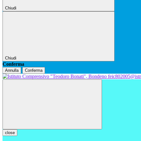
Chiudi
Chiudi
Conferma
Annulla
Conferma
feic802005@istr
close