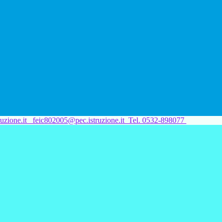
uzione.it
feic802005@pec.istruzione.it
Tel. 0532-898077