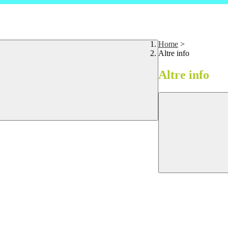
Home
>
Altre info
Altre info