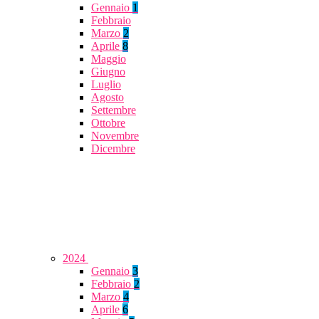
Gennaio
1
Febbraio
Marzo
2
Aprile
8
Maggio
Giugno
Luglio
Agosto
Settembre
Ottobre
Novembre
Dicembre
2024
Gennaio
3
Febbraio
2
Marzo
4
Aprile
6