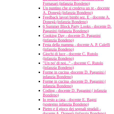
Fornasari (infanzia Bondeno)
Un puntino che si credeva un re - docente
A. Donegà (infanzia Bondeno)
Feedback lavori bimbi sez. E - docente A.
Donegà (infanzia Bondeno)
6 Summer Block Party Looks - docente D.
Paganini (infanzia Bondeno)
Cooking Day - docente D. Paganini
(infanzia Bondeno)
Festa della mamma - docente A. P. Caleffi
(infanzia Bondeno)
Giochi di luce - docente C. Rutolo
(infanzia Bondeno)
"Un po' di noi..." - docente C. Rutolo
(infanzia Bondeno)
Forme in cucina -docente D. Paganini (
infanzia Bondeno)
Forme in cucina -docente D. Paganini (
infanzia Bondeno)
Coding - docente D. Paganini ( infanzia
Bondeno)
Io resto a casa - docente E. Bagni
(sostegno infanzia Bondeno)
Pietro e il gioco dei segnali stradali -
docente A. Donegà (infanzia Bondeno)