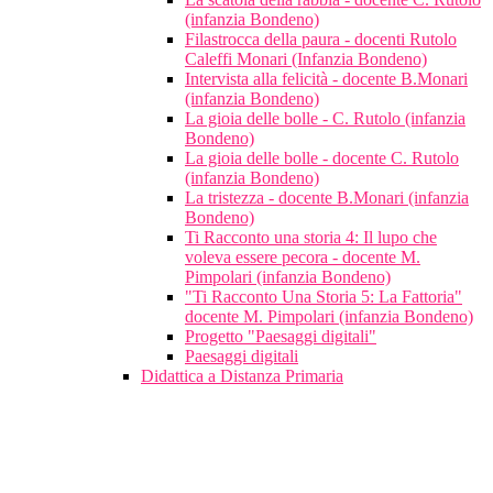
(infanzia Bondeno)
Filastrocca della paura - docenti Rutolo
Caleffi Monari (Infanzia Bondeno)
Intervista alla felicità - docente B.Monari
(infanzia Bondeno)
La gioia delle bolle - C. Rutolo (infanzia
Bondeno)
La gioia delle bolle - docente C. Rutolo
(infanzia Bondeno)
La tristezza - docente B.Monari (infanzia
Bondeno)
Ti Racconto una storia 4: Il lupo che
voleva essere pecora - docente M.
Pimpolari (infanzia Bondeno)
"Ti Racconto Una Storia 5: La Fattoria"
docente M. Pimpolari (infanzia Bondeno)
Progetto "Paesaggi digitali"
Paesaggi digitali
Didattica a Distanza Primaria