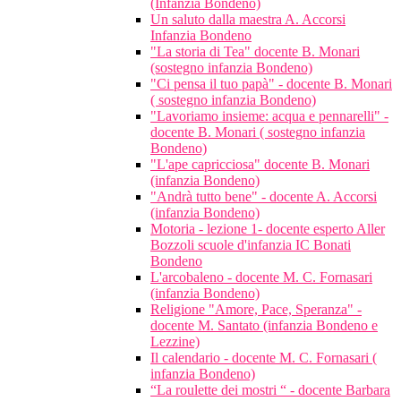
(Infanzia Bondeno)
Un saluto dalla maestra A. Accorsi
Infanzia Bondeno
"La storia di Tea" docente B. Monari
(sostegno infanzia Bondeno)
"Ci pensa il tuo papà" - docente B. Monari
( sostegno infanzia Bondeno)
"Lavoriamo insieme: acqua e pennarelli" -
docente B. Monari ( sostegno infanzia
Bondeno)
"L'ape capricciosa" docente B. Monari
(infanzia Bondeno)
"Andrà tutto bene" - docente A. Accorsi
(infanzia Bondeno)
Motoria - lezione 1- docente esperto Aller
Bozzoli scuole d'infanzia IC Bonati
Bondeno
L'arcobaleno - docente M. C. Fornasari
(infanzia Bondeno)
Religione "Amore, Pace, Speranza" -
docente M. Santato (infanzia Bondeno e
Lezzine)
Il calendario - docente M. C. Fornasari (
infanzia Bondeno)
“La roulette dei mostri “ - docente Barbara