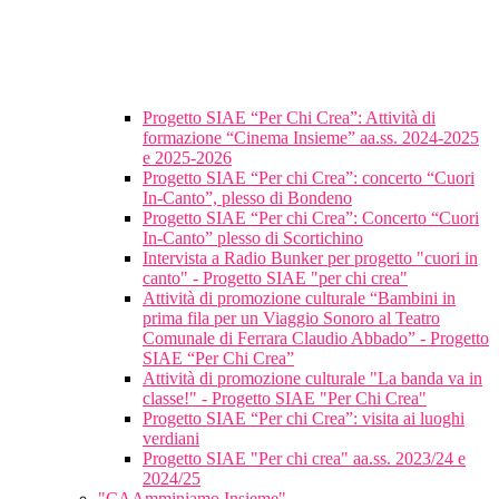
Progetto SIAE “Per Chi Crea”: Attività di
formazione “Cinema Insieme” aa.ss. 2024-2025
e 2025-2026
Progetto SIAE “Per chi Crea”: concerto “Cuori
In-Canto”, plesso di Bondeno
Progetto SIAE “Per chi Crea”: Concerto “Cuori
In-Canto” plesso di Scortichino
Intervista a Radio Bunker per progetto "cuori in
canto" - Progetto SIAE "per chi crea"
Attività di promozione culturale “Bambini in
prima fila per un Viaggio Sonoro al Teatro
Comunale di Ferrara Claudio Abbado” - Progetto
SIAE “Per Chi Crea”
Attività di promozione culturale "La banda va in
classe!" - Progetto SIAE "Per Chi Crea"
Progetto SIAE “Per chi Crea”: visita ai luoghi
verdiani
Progetto SIAE "Per chi crea" aa.ss. 2023/24 e
2024/25
"CAAmminiamo Insieme"