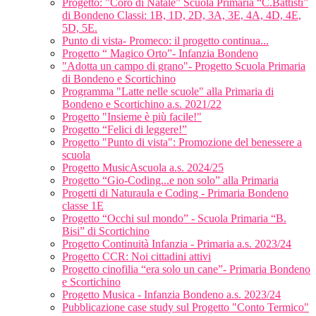
Progetto: ”Coro di Natale” Scuola Primaria “C.Battisti”
di Bondeno Classi: 1B, 1D, 2D, 3A, 3E, 4A, 4D, 4E,
5D, 5E.
Punto di vista- Promeco: il progetto continua...
Progetto “ Magico Orto”- Infanzia Bondeno
"Adotta un campo di grano"- Progetto Scuola Primaria
di Bondeno e Scortichino
Programma "Latte nelle scuole" alla Primaria di
Bondeno e Scortichino a.s. 2021/22
Progetto "Insieme è più facile!"
Progetto “Felici di leggere!”
Progetto "Punto di vista": Promozione del benessere a
scuola
Progetto MusicAscuola a.s. 2024/25
Progetto “Gio-Coding...e non solo” alla Primaria
Progetti di Naturaula e Coding - Primaria Bondeno
classe 1E
Progetto “Occhi sul mondo” - Scuola Primaria “B.
Bisi” di Scortichino
Progetto Continuità Infanzia - Primaria a.s. 2023/24
Progetto CCR: Noi cittadini attivi
Progetto cinofilia “era solo un cane”- Primaria Bondeno
e Scortichino
Progetto Musica - Infanzia Bondeno a.s. 2023/24
Pubblicazione case study sul Progetto "Conto Termico"