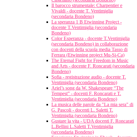
Il barocco strumentale: Charpentier e
Vivaldi - docente T. Ventimiglia
(secondaria Bondeno)
La speranza 1 B Etwinning Project -
docente T.Ventimiglia (secondaria
Bondeno)
Color Esperanza - docente T.Ventimiglia
(secondaria Bondeno) in collaborazione
con docenti della scuola media Tasso di
Ferrara (Etwinning project Mu-Si-Ca)
The Eternal Fight for Freedom in Music
and Arts - docente F. Roncarati (secondaria
Bondeno)
Sofia - registrazione audio - docente T.
Ventimiglia (secondaria Bondeno)
Ariel’s song da W. Shakespeare “The
Tempest” - docenti F. Roncarati e T.
Ventimiglia (secondaria Bondeno)
La musica delle parole da "La mia sera" di
G. Pascoli - docenti L. Saletti T.
Ventimiglia (secondaria Bondeno)
Gustare la vita - UDA docenti F. Roncarati
L.Bellini L.Saletti T.Ventimiglia
(secondaria Bondeno)