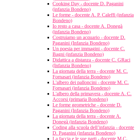
Cooking Day - docente D. Paganini
(infanzia Bondeno)
Le forme - docente A. P. Caleffi (infanzia
Bondeno)
Io resto a casa - docente A. Donegà
(infanzia Bondeno)
Costruiamo un acquario - docente D.
Paganini (Infanzia Bondeno)
Un poesia per immagini - docente C.
Bagni (infanzia Bondeno)
Didattica a distanza - docente C. GRaci
(Infanzia Bondeno)
La giornata della terra - docente M. C.
Fornasari (infanzia Bondeno)
L'albero dei palloncini - docente M. C.
Fornasari (infanzia Bondeno)
L'albero della primavera - docente A. C.
Accorsi (primaria Bondeno)
Le forme geometriche - docente D.
Paganini (Infanzia Bondeno)
La giornata della terra - docente A.
Donegà (infanzia Bondeno)
Coding alla scuola dell’infanzia - docente
D. Paganini (infanzia Bondeno)
La faccia e le sue parti - docente M.C.