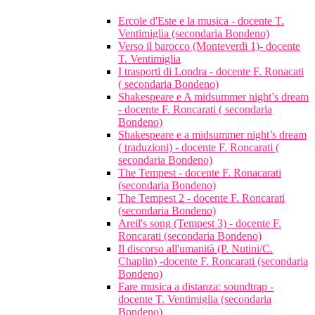
Ercole d'Este e la musica - docente T.
Ventimiglia (secondaria Bondeno)
Verso il barocco (Monteverdi 1)- docente
T. Ventimiglia
I trasporti di Londra - docente F. Ronacati
( secondaria Bondeno)
Shakespeare e A midsummer night’s dream
- docente F. Roncarati ( secondaria
Bondeno)
Shakespeare e a midsummer night’s dream
( traduzioni) - docente F. Roncarati (
secondaria Bondeno)
The Tempest - docente F. Ronacarati
(secondaria Bondeno)
The Tempest 2 - docente F. Roncarati
(secondaria Bondeno)
Areil's song (Tempest 3) - docente F.
Roncarati (secondaria Bondeno)
Il discorso all'umanità (P. Nutini/C.
Chaplin) -docente F. Roncarati (secondaria
Bondeno)
Fare musica a distanza: soundtrap -
docente T. Ventimiglia (secondaria
Bondeno)