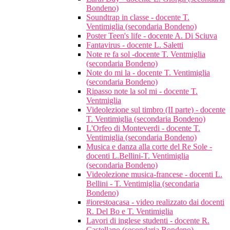
Bondeno)
Soundtrap in classe - docente T.
Ventimiglia (secondaria Bondeno)
Poster Teen's life - docente A. Di Sciuva
Fantavirus - docente L. Saletti
Note re fa sol -docente T. Ventmiglia
(secondaria Bondeno)
Note do mi la - docente T. Ventimiglia
(secondaria Bondeno)
Ripasso note la sol mi - docente T.
Ventmiglia
Videolezione sul timbro (II parte) - docente
T. Ventimiglia (secondaria Bondeno)
L'Orfeo di Monteverdi - docente T.
Ventimiglia (secondaria Bondeno)
Musica e danza alla corte del Re Sole -
docenti L.Bellini-T. Ventimiglia
(secondaria Bondeno)
Videolezione musica-francese - docenti L.
Bellini - T. Ventimiglia (secondaria
Bondeno)
#iorestoacasa - video realizzato dai docenti
R. Del Bo e T. Ventimiglia
Lavori di inglese studenti - docente R.
Castellano (secondaria Bondeno)