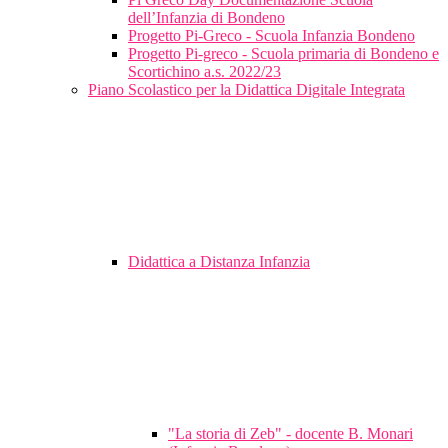
dell’Infanzia di Bondeno
Progetto Pi-Greco - Scuola Infanzia Bondeno
Progetto Pi-greco - Scuola primaria di Bondeno e
Scortichino a.s. 2022/23
Piano Scolastico per la Didattica Digitale Integrata
Didattica a Distanza Infanzia
"La storia di Zeb" - docente B. Monari