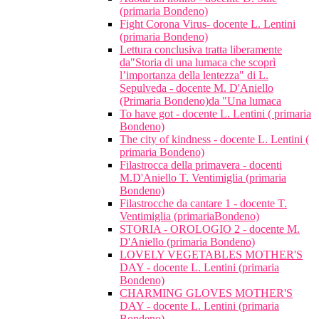
(primaria Bondeno)
Fight Corona Virus- docente L. Lentini
(primaria Bondeno)
Lettura conclusiva tratta liberamente
da"Storia di una lumaca che scoprì
l’importanza della lentezza" di L.
Sepulveda - docente M. D'Aniello
(Primaria Bondeno)da "Una lumaca
To have got - docente L. Lentini ( primaria
Bondeno)
The city of kindness - docente L. Lentini (
primaria Bondeno)
Filastrocca della primavera - docenti
M.D'Aniello T. Ventimiglia (primaria
Bondeno)
Filastrocche da cantare 1 - docente T.
Ventimiglia (primariaBondeno)
STORIA - OROLOGIO 2 - docente M.
D'Aniello (primaria Bondeno)
LOVELY VEGETABLES MOTHER'S
DAY - docente L. Lentini (primaria
Bondeno)
CHARMING GLOVES MOTHER'S
DAY - docente L. Lentini (primaria
Bondeno)