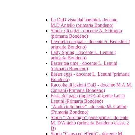
La DaD vista dai bambini- docente
M.D'Aniello (primaria Bondeno)
Storia: gli egizi - docente A. Sciroppo
(primaria Bondeno)
Lavoretti pasquali - docente S. Benedusi (
primaria Bondeno)
Lady Spring - docente L. Lentini (
primaria Bondeno)
Easter tea time - docente L. Lentini
(primaria Bondeno)
Easter eggs - docente L. Lentini (primaria
Bondeno)
Raccolta di lezioni DaD - docente M.A.M.
Cipriani (Primaria Bondeno)
Festa del papà (inglese)- docente Lucia
Lentini (Primaria Bondeno)
“Andrà tutto bene” - docente M. Gallini
(Primaria Bondeno)
Storia "L'orologio" parte prima - docente
M. D'Aniello (primaria Bondeno classe 2
D)
Storia "Causa ed effetto" - docente M.