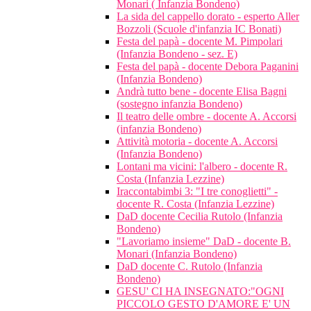
Monari ( Infanzia Bondeno)
La sida del cappello dorato - esperto Aller
Bozzoli (Scuole d'infanzia IC Bonati)
Festa del papà - docente M. Pimpolari
(Infanzia Bondeno - sez. E)
Festa del papà - docente Debora Paganini
(Infanzia Bondeno)
Andrà tutto bene - docente Elisa Bagni
(sostegno infanzia Bondeno)
Il teatro delle ombre - docente A. Accorsi
(infanzia Bondeno)
Attività motoria - docente A. Accorsi
(Infanzia Bondeno)
Lontani ma vicini: l'albero - docente R.
Costa (Infanzia Lezzine)
Iraccontabimbi 3: "I tre conoglietti" -
docente R. Costa (Infanzia Lezzine)
DaD docente Cecilia Rutolo (Infanzia
Bondeno)
"Lavoriamo insieme" DaD - docente B.
Monari (Infanzia Bondeno)
DaD docente C. Rutolo (Infanzia
Bondeno)
GESU' CI HA INSEGNATO:"OGNI
PICCOLO GESTO D'AMORE E' UN