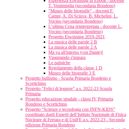
Esperienza Etwinning in Ebook - docente
T. Ventimiglia (secondaria Bondeno)
"Museo delle biografie" - docenti F.
Campi, A. Di Sciuva, B. Michelini, L.
Vocino (secondaria Bondeno)
L’ultima Cena reinterpretata - docente L.
Vocino (secondaria Bondeno)
Progetto Etwinning 2019-2021
La musica delle parole 2 B
La musica delle parole 2 A
Ma va all'interno (con Dante)!
Viaggiando s'impara
Le palstiche
Regolamento della classe 1 D
Museo delle biografie 3 E
Progetto bullismo - Scuola Primaria Bondeno e
Scortichino
Progetto "Felici di leggere" a.s. 2022-23 Scuola
Primaria
Progetto educazione stradale - classi IV Primaria
Bondeno e Scortichino
Progetto “Scienze e tecnologia con INFN-KIDS”
coordinato dagli Esperti dell’Istituto Nazionale di Fisica
Nucleare di Ferrara e di UniFE a.s. 2022-23 - Seconda
edizione Primaria Bondeno