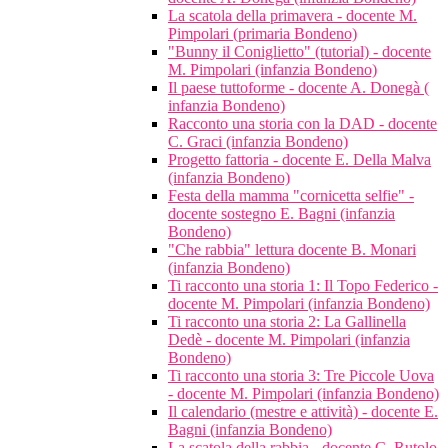
La scatola della primavera - docente M.
Pimpolari (primaria Bondeno)
"Bunny il Coniglietto" (tutorial) - docente
M. Pimpolari (infanzia Bondeno)
Il paese tuttoforme - docente A. Donegà (
infanzia Bondeno)
Racconto una storia con la DAD - docente
C. Graci (infanzia Bondeno)
Progetto fattoria - docente E. Della Malva
(infanzia Bondeno)
Festa della mamma "cornicetta selfie" -
docente sostegno E. Bagni (infanzia
Bondeno)
"Che rabbia" lettura docente B. Monari
(infanzia Bondeno)
Ti racconto una storia 1: Il Topo Federico -
docente M. Pimpolari (infanzia Bondeno)
Ti racconto una storia 2: La Gallinella
Dedè - docente M. Pimpolari (infanzia
Bondeno)
Ti racconto una storia 3: Tre Piccole Uova
- docente M. Pimpolari (infanzia Bondeno)
Il calendario (mestre e attività) - docente E.
Bagni (infanzia Bondeno)
La scatola della rabbia - docente C. Rutolo