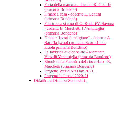
Festa della mamma - docente R. Gentile
(primaria Bondeno)
Il mare a casa - docente L. Lentini
(primaria Bondeno)
Filastrocca si e no di G. Rodari/V. Savona
- docenti E. Marchetti T.Ventimiglia
(primaria Bondeno)
"I nostri lavori di religione" - docente A.
Baruffa (scuola primaria Scortichino-
scuola primaria Bondeno)
La fabbrica di cioccolato - Marchetti
Vassalli Ventimiglia (primaria Bondeno)
Ebook dalla Fabbrica del cioccolato - E.
Marchetti (primaria Bondeno)
Progetto World Art Day 2021
Progetto bullismo 2020-21
Didattica a Distanza Secondaria