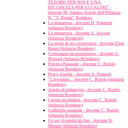
TESORO PER NOI E UNA
RICCHEZZA PER GLI ALTRI" -
docente M. Santato Scuole dell'INfanzia
IC "T. Bonati" Bondeno
La primavera - docente D. Paganini
(infanzia Bondeno)
La primavera - docente A. Accorsi
(Infanzia Bondeno)
La storia di un coronavirus - docente Elisa
Bagni (Infanzia Bondeno)
Costruiamo lacasastronave - docente A.
Donegà (Infanzia BOndeno)
Pulcino Pasquale - docente C. Rutolo
(Infanzia Bondeno)
Pesce d'aprile - docente A. Donegà
"Lavorando... docente C. Rutolo (infanzia
Bondeno)
Apetta di primavera - docente C. Rutolo
(infanzia Bondeno)
I nostri arcobaleni - docente C. Rutolo
(infanzia Bondeno)
Gallinella pasquale - docente C. Rutolo
(infanzia Bondeno)
Un po' di motricità fine - docente B.
Monari (infanzia Bondeno)