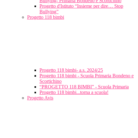
Bullying- Primaria Bondeno e Scortichino
Progetto d'Istituto “Insieme per dire… Stop
Bullying”
Progetto 118 bimbi
Progetto 118 bimbi- a.s. 2024/25
Progetto 118 bimbi - Scuola Primaria Bondeno e
Scortichino
“PROGETTO 118 BIMBI” - Scuola Primaria
Progetto 118 bimbi...torna a scuola!
Progetto Avis