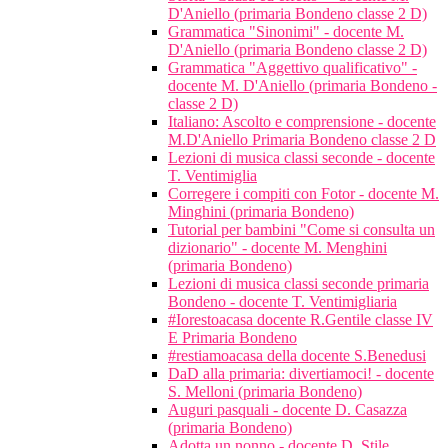
D'Aniello (primaria Bondeno classe 2 D)
Grammatica "Sinonimi" - docente M.
D'Aniello (primaria Bondeno classe 2 D)
Grammatica "Aggettivo qualificativo" -
docente M. D'Aniello (primaria Bondeno -
classe 2 D)
Italiano: Ascolto e comprensione - docente
M.D'Aniello Primaria Bondeno classe 2 D
Lezioni di musica classi seconde - docente
T. Ventimiglia
Corregere i compiti con Fotor - docente M.
Minghini (primaria Bondeno)
Tutorial per bambini "Come si consulta un
dizionario" - docente M. Menghini
(primaria Bondeno)
Lezioni di musica classi seconde primaria
Bondeno - docente T. Ventimigliaria
#Iorestoacasa docente R.Gentile classe IV
E Primaria Bondeno
#restiamoacasa della docente S.Benedusi
DaD alla primaria: divertiamoci! - docente
S. Melloni (primaria Bondeno)
Auguri pasquali - docente D. Casazza
(primaria Bondeno)
Adotta un nonno - docente D. Stile