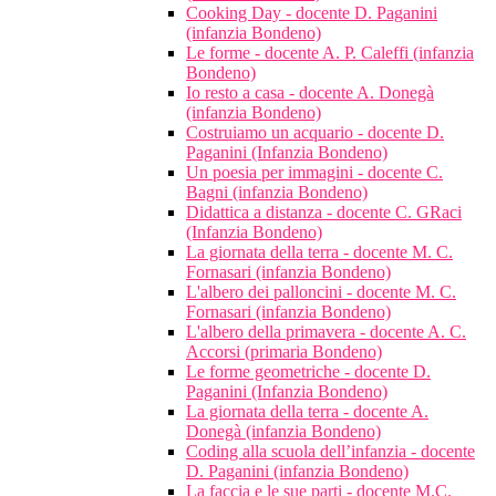
Cooking Day - docente D. Paganini
(infanzia Bondeno)
Le forme - docente A. P. Caleffi (infanzia
Bondeno)
Io resto a casa - docente A. Donegà
(infanzia Bondeno)
Costruiamo un acquario - docente D.
Paganini (Infanzia Bondeno)
Un poesia per immagini - docente C.
Bagni (infanzia Bondeno)
Didattica a distanza - docente C. GRaci
(Infanzia Bondeno)
La giornata della terra - docente M. C.
Fornasari (infanzia Bondeno)
L'albero dei palloncini - docente M. C.
Fornasari (infanzia Bondeno)
L'albero della primavera - docente A. C.
Accorsi (primaria Bondeno)
Le forme geometriche - docente D.
Paganini (Infanzia Bondeno)
La giornata della terra - docente A.
Donegà (infanzia Bondeno)
Coding alla scuola dell’infanzia - docente
D. Paganini (infanzia Bondeno)
La faccia e le sue parti - docente M.C.