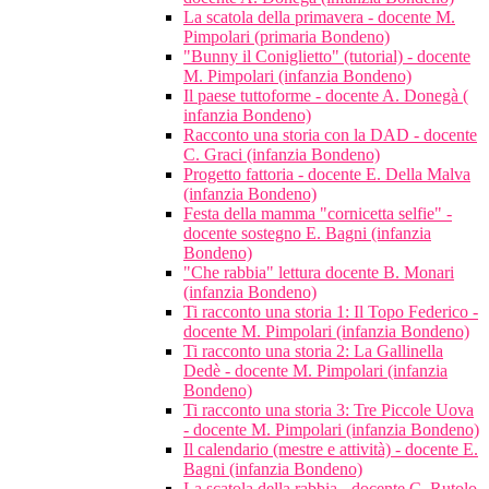
La scatola della primavera - docente M.
Pimpolari (primaria Bondeno)
"Bunny il Coniglietto" (tutorial) - docente
M. Pimpolari (infanzia Bondeno)
Il paese tuttoforme - docente A. Donegà (
infanzia Bondeno)
Racconto una storia con la DAD - docente
C. Graci (infanzia Bondeno)
Progetto fattoria - docente E. Della Malva
(infanzia Bondeno)
Festa della mamma "cornicetta selfie" -
docente sostegno E. Bagni (infanzia
Bondeno)
"Che rabbia" lettura docente B. Monari
(infanzia Bondeno)
Ti racconto una storia 1: Il Topo Federico -
docente M. Pimpolari (infanzia Bondeno)
Ti racconto una storia 2: La Gallinella
Dedè - docente M. Pimpolari (infanzia
Bondeno)
Ti racconto una storia 3: Tre Piccole Uova
- docente M. Pimpolari (infanzia Bondeno)
Il calendario (mestre e attività) - docente E.
Bagni (infanzia Bondeno)
La scatola della rabbia - docente C. Rutolo