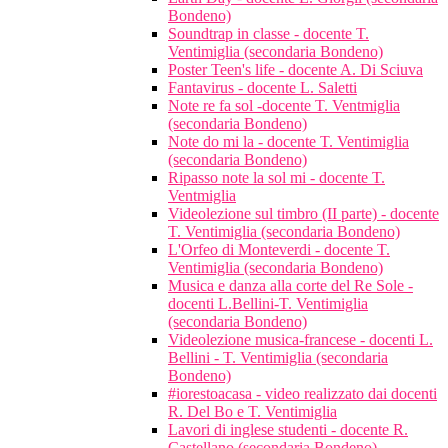
Bondeno)
Soundtrap in classe - docente T.
Ventimiglia (secondaria Bondeno)
Poster Teen's life - docente A. Di Sciuva
Fantavirus - docente L. Saletti
Note re fa sol -docente T. Ventmiglia
(secondaria Bondeno)
Note do mi la - docente T. Ventimiglia
(secondaria Bondeno)
Ripasso note la sol mi - docente T.
Ventmiglia
Videolezione sul timbro (II parte) - docente
T. Ventimiglia (secondaria Bondeno)
L'Orfeo di Monteverdi - docente T.
Ventimiglia (secondaria Bondeno)
Musica e danza alla corte del Re Sole -
docenti L.Bellini-T. Ventimiglia
(secondaria Bondeno)
Videolezione musica-francese - docenti L.
Bellini - T. Ventimiglia (secondaria
Bondeno)
#iorestoacasa - video realizzato dai docenti
R. Del Bo e T. Ventimiglia
Lavori di inglese studenti - docente R.
Castellano (secondaria Bondeno)