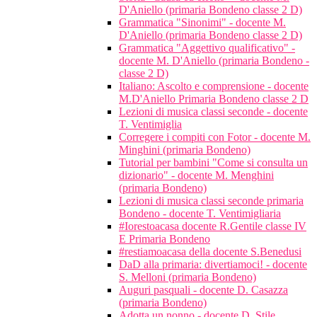
D'Aniello (primaria Bondeno classe 2 D)
Grammatica "Sinonimi" - docente M.
D'Aniello (primaria Bondeno classe 2 D)
Grammatica "Aggettivo qualificativo" -
docente M. D'Aniello (primaria Bondeno -
classe 2 D)
Italiano: Ascolto e comprensione - docente
M.D'Aniello Primaria Bondeno classe 2 D
Lezioni di musica classi seconde - docente
T. Ventimiglia
Corregere i compiti con Fotor - docente M.
Minghini (primaria Bondeno)
Tutorial per bambini "Come si consulta un
dizionario" - docente M. Menghini
(primaria Bondeno)
Lezioni di musica classi seconde primaria
Bondeno - docente T. Ventimigliaria
#Iorestoacasa docente R.Gentile classe IV
E Primaria Bondeno
#restiamoacasa della docente S.Benedusi
DaD alla primaria: divertiamoci! - docente
S. Melloni (primaria Bondeno)
Auguri pasquali - docente D. Casazza
(primaria Bondeno)
Adotta un nonno - docente D. Stile