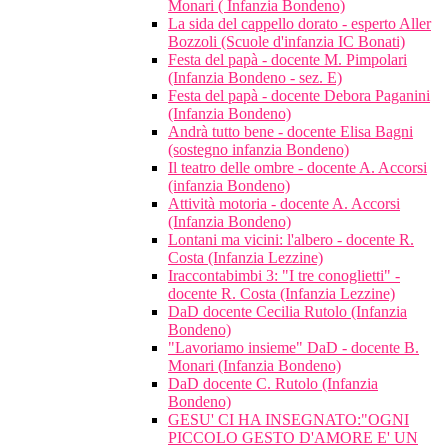
Monari ( Infanzia Bondeno)
La sida del cappello dorato - esperto Aller
Bozzoli (Scuole d'infanzia IC Bonati)
Festa del papà - docente M. Pimpolari
(Infanzia Bondeno - sez. E)
Festa del papà - docente Debora Paganini
(Infanzia Bondeno)
Andrà tutto bene - docente Elisa Bagni
(sostegno infanzia Bondeno)
Il teatro delle ombre - docente A. Accorsi
(infanzia Bondeno)
Attività motoria - docente A. Accorsi
(Infanzia Bondeno)
Lontani ma vicini: l'albero - docente R.
Costa (Infanzia Lezzine)
Iraccontabimbi 3: "I tre conoglietti" -
docente R. Costa (Infanzia Lezzine)
DaD docente Cecilia Rutolo (Infanzia
Bondeno)
"Lavoriamo insieme" DaD - docente B.
Monari (Infanzia Bondeno)
DaD docente C. Rutolo (Infanzia
Bondeno)
GESU' CI HA INSEGNATO:"OGNI
PICCOLO GESTO D'AMORE E' UN