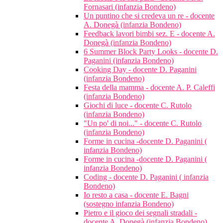
Fornasari (infanzia Bondeno)
Un puntino che si credeva un re - docente
A. Donegà (infanzia Bondeno)
Feedback lavori bimbi sez. E - docente A.
Donegà (infanzia Bondeno)
6 Summer Block Party Looks - docente D.
Paganini (infanzia Bondeno)
Cooking Day - docente D. Paganini
(infanzia Bondeno)
Festa della mamma - docente A. P. Caleffi
(infanzia Bondeno)
Giochi di luce - docente C. Rutolo
(infanzia Bondeno)
"Un po' di noi..." - docente C. Rutolo
(infanzia Bondeno)
Forme in cucina -docente D. Paganini (
infanzia Bondeno)
Forme in cucina -docente D. Paganini (
infanzia Bondeno)
Coding - docente D. Paganini ( infanzia
Bondeno)
Io resto a casa - docente E. Bagni
(sostegno infanzia Bondeno)
Pietro e il gioco dei segnali stradali -
docente A. Donegà (infanzia Bondeno)