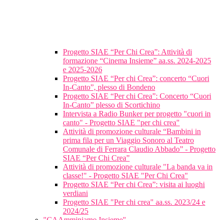
Progetto SIAE “Per Chi Crea”: Attività di
formazione “Cinema Insieme” aa.ss. 2024-2025
e 2025-2026
Progetto SIAE “Per chi Crea”: concerto “Cuori
In-Canto”, plesso di Bondeno
Progetto SIAE “Per chi Crea”: Concerto “Cuori
In-Canto” plesso di Scortichino
Intervista a Radio Bunker per progetto "cuori in
canto" - Progetto SIAE "per chi crea"
Attività di promozione culturale “Bambini in
prima fila per un Viaggio Sonoro al Teatro
Comunale di Ferrara Claudio Abbado” - Progetto
SIAE “Per Chi Crea”
Attività di promozione culturale "La banda va in
classe!" - Progetto SIAE "Per Chi Crea"
Progetto SIAE “Per chi Crea”: visita ai luoghi
verdiani
Progetto SIAE "Per chi crea" aa.ss. 2023/24 e
2024/25
"CAAmminiamo Insieme"