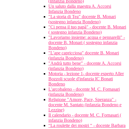
(Infanzia Bondeno)
Un saluto dalla maestra A. Accorsi
Infanzia Bondeno
"La storia di Tea" docente B. Monari
(sostegno infanzia Bondeno)
"Ci pensa il tuo papà" - docente B. Monari
( sostegno infanzia Bondeno)
"Lavoriamo insieme: acqua e pennarelli" -
docente B. Monari ( sostegno infanzia
Bondeno)
"L'ape capricciosa" docente B. Monari
(infanzia Bondeno)
"Andrà tutto bene" - docente A. Accorsi
(infanzia Bondeno)
Motoria - lezione 1- docente esperto Aller
Bozzoli scuole d'infanzia IC Bonati
Bondeno
L'arcobaleno - docente M. C. Fornasari
(infanzia Bondeno)
Religione "Amore, Pace, Speranza" -
docente M. Santato (infanzia Bondeno e
Lezzine)
Il calendario - docente M. C. Fornasari (
infanzia Bondeno)
“La roulette dei mostri “ - docente Barbara