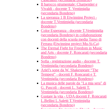
Il barocco strumentale: Charpentier e
Vivaldi - docente T. Ventimiglia
(secondaria Bondeno)
La speranza 1 B Etwinning Project -
docente T.Ventimiglia (secondaria
Bondeno)
Color Esperanza - docente T.Ventimiglia
(secondaria Bondeno) in collaborazione
con docenti della scuola media Tasso di
Ferrara (Etwinning project Mu-Si-Ca)
The Eternal Fight for Freedom in Music
and Arts - docente F. Roncarati (secondaria
Bondeno)
Sofia - registrazione audio - docente T.
Ventimiglia (secondaria Bondeno)
Ariel’s song da W. Shakespeare “The
Tempest” - docenti F. Roncarati e T.
Ventimiglia (secondaria Bondeno)
La musica delle parole da "La mia sera" di
G. Pascoli - docenti L. Saletti T.
Ventimiglia (secondaria Bondeno)
Gustare la vita - UDA docenti F. Roncarati
L.Bellini L.Saletti T.Ventimiglia
(secondaria Bondeno)