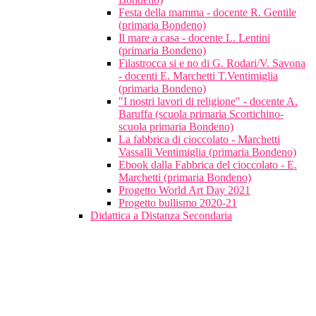
Festa della mamma - docente R. Gentile
(primaria Bondeno)
Il mare a casa - docente L. Lentini
(primaria Bondeno)
Filastrocca si e no di G. Rodari/V. Savona
- docenti E. Marchetti T.Ventimiglia
(primaria Bondeno)
"I nostri lavori di religione" - docente A.
Baruffa (scuola primaria Scortichino-
scuola primaria Bondeno)
La fabbrica di cioccolato - Marchetti
Vassalli Ventimiglia (primaria Bondeno)
Ebook dalla Fabbrica del cioccolato - E.
Marchetti (primaria Bondeno)
Progetto World Art Day 2021
Progetto bullismo 2020-21
Didattica a Distanza Secondaria