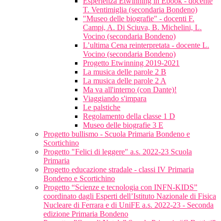
Esperienza Etwinning in Ebook - docente
T. Ventimiglia (secondaria Bondeno)
"Museo delle biografie" - docenti F.
Campi, A. Di Sciuva, B. Michelini, L.
Vocino (secondaria Bondeno)
L’ultima Cena reinterpretata - docente L.
Vocino (secondaria Bondeno)
Progetto Etwinning 2019-2021
La musica delle parole 2 B
La musica delle parole 2 A
Ma va all'interno (con Dante)!
Viaggiando s'impara
Le palstiche
Regolamento della classe 1 D
Museo delle biografie 3 E
Progetto bullismo - Scuola Primaria Bondeno e
Scortichino
Progetto "Felici di leggere" a.s. 2022-23 Scuola
Primaria
Progetto educazione stradale - classi IV Primaria
Bondeno e Scortichino
Progetto “Scienze e tecnologia con INFN-KIDS”
coordinato dagli Esperti dell’Istituto Nazionale di Fisica
Nucleare di Ferrara e di UniFE a.s. 2022-23 - Seconda
edizione Primaria Bondeno