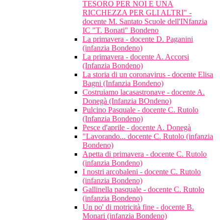
TESORO PER NOI E UNA
RICCHEZZA PER GLI ALTRI" -
docente M. Santato Scuole dell'INfanzia
IC "T. Bonati" Bondeno
La primavera - docente D. Paganini
(infanzia Bondeno)
La primavera - docente A. Accorsi
(Infanzia Bondeno)
La storia di un coronavirus - docente Elisa
Bagni (Infanzia Bondeno)
Costruiamo lacasastronave - docente A.
Donegà (Infanzia BOndeno)
Pulcino Pasquale - docente C. Rutolo
(Infanzia Bondeno)
Pesce d'aprile - docente A. Donegà
"Lavorando... docente C. Rutolo (infanzia
Bondeno)
Apetta di primavera - docente C. Rutolo
(infanzia Bondeno)
I nostri arcobaleni - docente C. Rutolo
(infanzia Bondeno)
Gallinella pasquale - docente C. Rutolo
(infanzia Bondeno)
Un po' di motricità fine - docente B.
Monari (infanzia Bondeno)