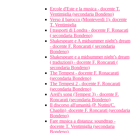
Ercole d'Este e la musica - docente T.
Ventimiglia (secondaria Bondeno)
Verso il barocco (Monteverdi 1)- docente
T. Ventimiglia
I trasporti di Londra - docente F. Ronacati
( secondaria Bondeno)
Shakespeare e A midsummer night’s dream
- docente F. Roncarati ( secondaria
Bondeno)
Shakespeare e a midsummer night’s dream
( traduzioni) - docente F. Roncarati (
secondaria Bondeno)
The Tempest - docente F. Ronacarati
(secondaria Bondeno)
The Tempest 2 - docente F. Roncarati
(secondaria Bondeno)
Areil's song (Tempest 3) - docente F.
Roncarati (secondaria Bondeno)
Il discorso all'umanità (P. Nutini/C.
Chaplin) -docente F. Roncarati (secondaria
Bondeno)
Fare musica a distanza: soundtrap -
docente T. Ventimiglia (secondaria
Bondeno)