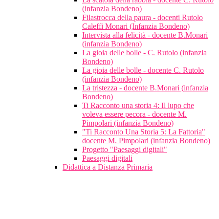
(infanzia Bondeno)
Filastrocca della paura - docenti Rutolo
Caleffi Monari (Infanzia Bondeno)
Intervista alla felicità - docente B.Monari
(infanzia Bondeno)
La gioia delle bolle - C. Rutolo (infanzia
Bondeno)
La gioia delle bolle - docente C. Rutolo
(infanzia Bondeno)
La tristezza - docente B.Monari (infanzia
Bondeno)
Ti Racconto una storia 4: Il lupo che
voleva essere pecora - docente M.
Pimpolari (infanzia Bondeno)
"Ti Racconto Una Storia 5: La Fattoria"
docente M. Pimpolari (infanzia Bondeno)
Progetto "Paesaggi digitali"
Paesaggi digitali
Didattica a Distanza Primaria