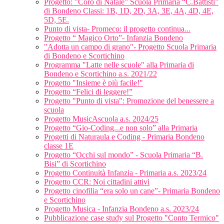
Progetto: ”Coro di Natale” Scuola Primaria “C.Battisti”
di Bondeno Classi: 1B, 1D, 2D, 3A, 3E, 4A, 4D, 4E,
5D, 5E.
Punto di vista- Promeco: il progetto continua...
Progetto “ Magico Orto”- Infanzia Bondeno
"Adotta un campo di grano"- Progetto Scuola Primaria
di Bondeno e Scortichino
Programma "Latte nelle scuole" alla Primaria di
Bondeno e Scortichino a.s. 2021/22
Progetto "Insieme è più facile!"
Progetto “Felici di leggere!”
Progetto "Punto di vista": Promozione del benessere a
scuola
Progetto MusicAscuola a.s. 2024/25
Progetto “Gio-Coding...e non solo” alla Primaria
Progetti di Naturaula e Coding - Primaria Bondeno
classe 1E
Progetto “Occhi sul mondo” - Scuola Primaria “B.
Bisi” di Scortichino
Progetto Continuità Infanzia - Primaria a.s. 2023/24
Progetto CCR: Noi cittadini attivi
Progetto cinofilia “era solo un cane”- Primaria Bondeno
e Scortichino
Progetto Musica - Infanzia Bondeno a.s. 2023/24
Pubblicazione case study sul Progetto "Conto Termico"