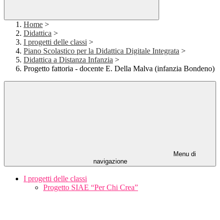
Home
>
Didattica
>
I progetti delle classi
>
Piano Scolastico per la Didattica Digitale Integrata
>
Didattica a Distanza Infanzia
>
Progetto fattoria - docente E. Della Malva (infanzia Bondeno)
Menu di
navigazione
I progetti delle classi
Progetto SIAE “Per Chi Crea”