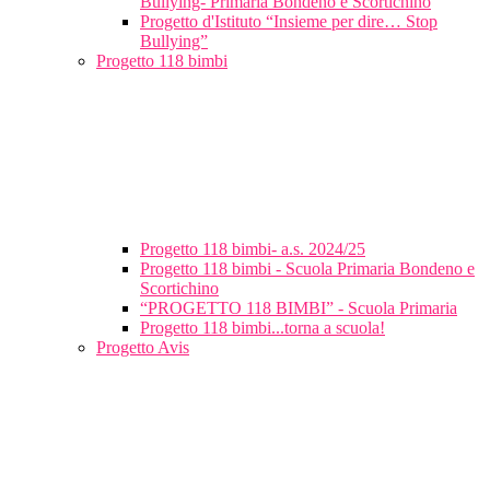
Bullying- Primaria Bondeno e Scortichino
Progetto d'Istituto “Insieme per dire… Stop
Bullying”
Progetto 118 bimbi
Progetto 118 bimbi- a.s. 2024/25
Progetto 118 bimbi - Scuola Primaria Bondeno e
Scortichino
“PROGETTO 118 BIMBI” - Scuola Primaria
Progetto 118 bimbi...torna a scuola!
Progetto Avis