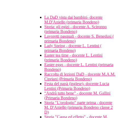
La DaD vista dai bambini- docente
M.D'Aniello (primaria Bondeno)
Storia: gli egizi - docente A. Sciroppo
(primaria Bondeno)
Lavoretti pasquali - docente S. Benedusi (
primaria Bondeno)
Lady Spring - docente L. Lentini (
primaria Bondeno)
Easter tea time - docente L. Lentini
(primaria Bondeno)
Easter eggs - docente L. Lentini (primaria
Bondeno)
Raccolta di lezioni DaD - docente M.A.M.
Cipriani (Primaria Bondeno)
Festa del papà (inglese)- docente Lucia
Lentini (Primaria Bondeno)
“Andrà tutto bene” - docente M. Gallini
(Primaria Bondeno)
Storia "L'orologio" parte prima - docente
M. D'Aniello (primaria Bondeno classe 2
D)
Storia "Causa ed effetto" - docente M.