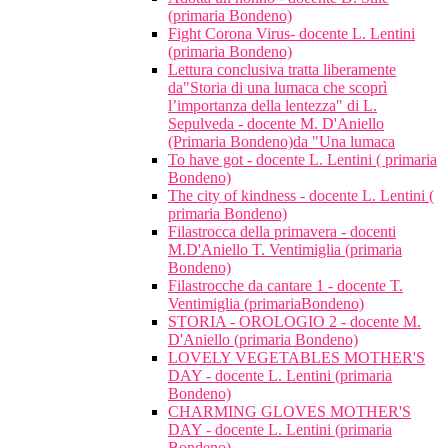
(primaria Bondeno)
Fight Corona Virus- docente L. Lentini
(primaria Bondeno)
Lettura conclusiva tratta liberamente
da"Storia di una lumaca che scoprì
l’importanza della lentezza" di L.
Sepulveda - docente M. D'Aniello
(Primaria Bondeno)da "Una lumaca
To have got - docente L. Lentini ( primaria
Bondeno)
The city of kindness - docente L. Lentini (
primaria Bondeno)
Filastrocca della primavera - docenti
M.D'Aniello T. Ventimiglia (primaria
Bondeno)
Filastrocche da cantare 1 - docente T.
Ventimiglia (primariaBondeno)
STORIA - OROLOGIO 2 - docente M.
D'Aniello (primaria Bondeno)
LOVELY VEGETABLES MOTHER'S
DAY - docente L. Lentini (primaria
Bondeno)
CHARMING GLOVES MOTHER'S
DAY - docente L. Lentini (primaria
Bondeno)