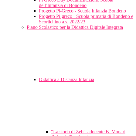
dell’Infanzia di Bondeno
Progetto Pi-Greco - Scuola Infanzia Bondeno
Progetto Pi-greco - Scuola primaria di Bondeno e
Scortichino a.s. 2022/23
Piano Scolastico per la Didattica Digitale Integrata
Didattica a Distanza Infanzia
"La storia di Zeb" - docente B. Monari