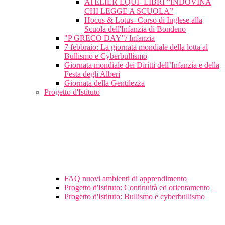
ATELIER EQUI- LIBRI “INDOVINA
CHI LEGGE A SCUOLA”
Hocus & Lotus- Corso di Inglese alla
Scuola dell'Infanzia di Bondeno
"P GRECO DAY"/ Infanzia
7 febbraio: La giornata mondiale della lotta al
Bullismo e Cyberbullismo
Giornata mondiale dei Diritti dell’Infanzia e della
Festa degli Alberi
Giornata della Gentilezza
Progetto d'Istituto
FAQ nuovi ambienti di apprendimento
Progetto d'Istituto: Continuità ed orientamento
Progetto d'Istituto: Bullismo e cyberbullismo