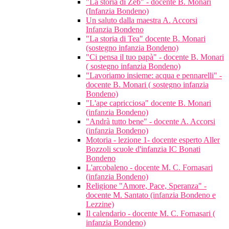
"La storia di Zeb" - docente B. Monari
(Infanzia Bondeno)
Un saluto dalla maestra A. Accorsi
Infanzia Bondeno
"La storia di Tea" docente B. Monari
(sostegno infanzia Bondeno)
"Ci pensa il tuo papà" - docente B. Monari
( sostegno infanzia Bondeno)
"Lavoriamo insieme: acqua e pennarelli" -
docente B. Monari ( sostegno infanzia
Bondeno)
"L'ape capricciosa" docente B. Monari
(infanzia Bondeno)
"Andrà tutto bene" - docente A. Accorsi
(infanzia Bondeno)
Motoria - lezione 1- docente esperto Aller
Bozzoli scuole d'infanzia IC Bonati
Bondeno
L'arcobaleno - docente M. C. Fornasari
(infanzia Bondeno)
Religione "Amore, Pace, Speranza" -
docente M. Santato (infanzia Bondeno e
Lezzine)
Il calendario - docente M. C. Fornasari (
infanzia Bondeno)