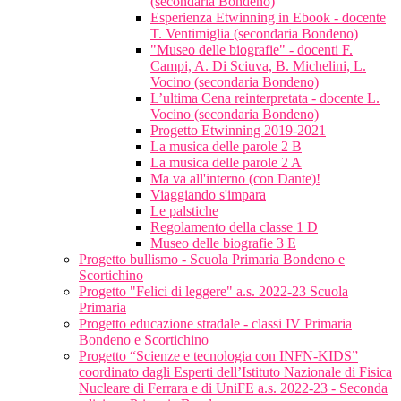
(secondaria Bondeno)
Esperienza Etwinning in Ebook - docente
T. Ventimiglia (secondaria Bondeno)
"Museo delle biografie" - docenti F.
Campi, A. Di Sciuva, B. Michelini, L.
Vocino (secondaria Bondeno)
L’ultima Cena reinterpretata - docente L.
Vocino (secondaria Bondeno)
Progetto Etwinning 2019-2021
La musica delle parole 2 B
La musica delle parole 2 A
Ma va all'interno (con Dante)!
Viaggiando s'impara
Le palstiche
Regolamento della classe 1 D
Museo delle biografie 3 E
Progetto bullismo - Scuola Primaria Bondeno e
Scortichino
Progetto "Felici di leggere" a.s. 2022-23 Scuola
Primaria
Progetto educazione stradale - classi IV Primaria
Bondeno e Scortichino
Progetto “Scienze e tecnologia con INFN-KIDS”
coordinato dagli Esperti dell’Istituto Nazionale di Fisica
Nucleare di Ferrara e di UniFE a.s. 2022-23 - Seconda