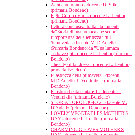
Adotta un nonno - docente D. Stile
(primaria Bondeno)
Fight Corona Virus- docente L. Lentini
(primaria Bondeno)
Lettura conclusiva tratta liberamente
da"Storia di una lumaca che scoprì
l’importanza della lentezza" di L.
Sepulveda - docente M. D'Aniello
(Primaria Bondeno)da "Una lumaca
To have got - docente L. Lentini ( primaria
Bondeno)
The city of kindness - docente L. Lentini (
primaria Bondeno)
Filastrocca della primavera - docenti
M.D'Aniello T. Ventimiglia (primaria
Bondeno)
Filastrocche da cantare 1 - docente T.
Ventimiglia (primariaBondeno)
STORIA - OROLOGIO 2 - docente M.
D'Aniello (primaria Bondeno)
LOVELY VEGETABLES MOTHER'S
DAY - docente L. Lentini (primaria
Bondeno)
CHARMING GLOVES MOTHER'S
DAY - docente L. Lentini (primaria