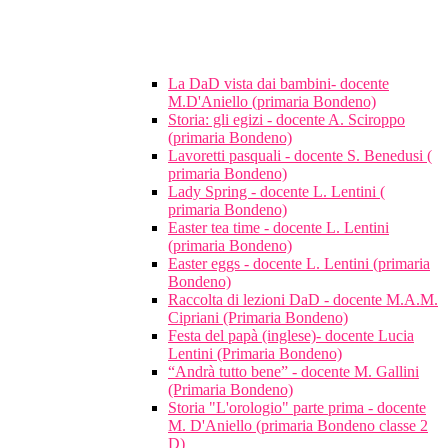
La DaD vista dai bambini- docente
M.D'Aniello (primaria Bondeno)
Storia: gli egizi - docente A. Sciroppo
(primaria Bondeno)
Lavoretti pasquali - docente S. Benedusi (
primaria Bondeno)
Lady Spring - docente L. Lentini (
primaria Bondeno)
Easter tea time - docente L. Lentini
(primaria Bondeno)
Easter eggs - docente L. Lentini (primaria
Bondeno)
Raccolta di lezioni DaD - docente M.A.M.
Cipriani (Primaria Bondeno)
Festa del papà (inglese)- docente Lucia
Lentini (Primaria Bondeno)
“Andrà tutto bene” - docente M. Gallini
(Primaria Bondeno)
Storia "L'orologio" parte prima - docente
M. D'Aniello (primaria Bondeno classe 2
D)