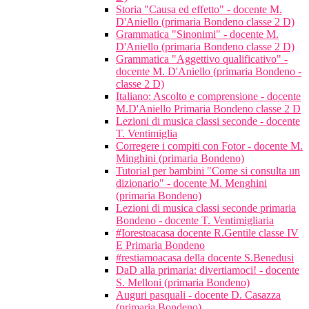
Storia "Causa ed effetto" - docente M.
D'Aniello (primaria Bondeno classe 2 D)
Grammatica "Sinonimi" - docente M.
D'Aniello (primaria Bondeno classe 2 D)
Grammatica "Aggettivo qualificativo" -
docente M. D'Aniello (primaria Bondeno -
classe 2 D)
Italiano: Ascolto e comprensione - docente
M.D'Aniello Primaria Bondeno classe 2 D
Lezioni di musica classi seconde - docente
T. Ventimiglia
Corregere i compiti con Fotor - docente M.
Minghini (primaria Bondeno)
Tutorial per bambini "Come si consulta un
dizionario" - docente M. Menghini
(primaria Bondeno)
Lezioni di musica classi seconde primaria
Bondeno - docente T. Ventimigliaria
#Iorestoacasa docente R.Gentile classe IV
E Primaria Bondeno
#restiamoacasa della docente S.Benedusi
DaD alla primaria: divertiamoci! - docente
S. Melloni (primaria Bondeno)
Auguri pasquali - docente D. Casazza
(primaria Bondeno)