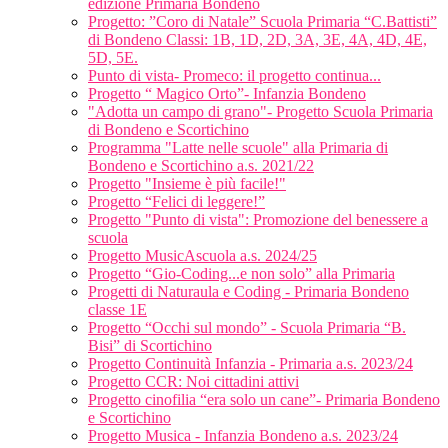
edizione Primaria Bondeno
Progetto: ”Coro di Natale” Scuola Primaria “C.Battisti”
di Bondeno Classi: 1B, 1D, 2D, 3A, 3E, 4A, 4D, 4E,
5D, 5E.
Punto di vista- Promeco: il progetto continua...
Progetto “ Magico Orto”- Infanzia Bondeno
"Adotta un campo di grano"- Progetto Scuola Primaria
di Bondeno e Scortichino
Programma "Latte nelle scuole" alla Primaria di
Bondeno e Scortichino a.s. 2021/22
Progetto "Insieme è più facile!"
Progetto “Felici di leggere!”
Progetto "Punto di vista": Promozione del benessere a
scuola
Progetto MusicAscuola a.s. 2024/25
Progetto “Gio-Coding...e non solo” alla Primaria
Progetti di Naturaula e Coding - Primaria Bondeno
classe 1E
Progetto “Occhi sul mondo” - Scuola Primaria “B.
Bisi” di Scortichino
Progetto Continuità Infanzia - Primaria a.s. 2023/24
Progetto CCR: Noi cittadini attivi
Progetto cinofilia “era solo un cane”- Primaria Bondeno
e Scortichino
Progetto Musica - Infanzia Bondeno a.s. 2023/24