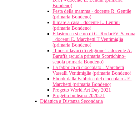
Bondeno)
Festa della mamma - docente R. Gentile
(primaria Bondeno)
Il mare a casa - docente L. Lentini
(primaria Bondeno)
Filastrocca si e no di G. Rodari/V. Savona
- docenti E. Marchetti T.Ventimiglia
(primaria Bondeno)
"I nostri lavori di religione" - docente A.
Baruffa (scuola primaria Scortichino-
scuola primaria Bondeno)
La fabbrica di cioccolato - Marchetti
Vassalli Ventimiglia (primaria Bondeno)
Ebook dalla Fabbrica del cioccolato - E.
Marchetti (primaria Bondeno)
Progetto World Art Day 2021
Progetto bullismo 2020-21
Didattica a Distanza Secondaria