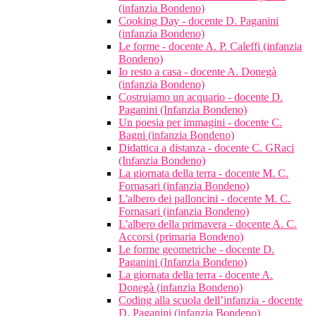
(infanzia Bondeno)
Cooking Day - docente D. Paganini
(infanzia Bondeno)
Le forme - docente A. P. Caleffi (infanzia
Bondeno)
Io resto a casa - docente A. Donegà
(infanzia Bondeno)
Costruiamo un acquario - docente D.
Paganini (Infanzia Bondeno)
Un poesia per immagini - docente C.
Bagni (infanzia Bondeno)
Didattica a distanza - docente C. GRaci
(Infanzia Bondeno)
La giornata della terra - docente M. C.
Fornasari (infanzia Bondeno)
L'albero dei palloncini - docente M. C.
Fornasari (infanzia Bondeno)
L'albero della primavera - docente A. C.
Accorsi (primaria Bondeno)
Le forme geometriche - docente D.
Paganini (Infanzia Bondeno)
La giornata della terra - docente A.
Donegà (infanzia Bondeno)
Coding alla scuola dell’infanzia - docente
D. Paganini (infanzia Bondeno)