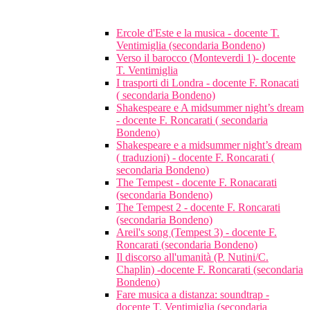
Ercole d'Este e la musica - docente T.
Ventimiglia (secondaria Bondeno)
Verso il barocco (Monteverdi 1)- docente
T. Ventimiglia
I trasporti di Londra - docente F. Ronacati
( secondaria Bondeno)
Shakespeare e A midsummer night’s dream
- docente F. Roncarati ( secondaria
Bondeno)
Shakespeare e a midsummer night’s dream
( traduzioni) - docente F. Roncarati (
secondaria Bondeno)
The Tempest - docente F. Ronacarati
(secondaria Bondeno)
The Tempest 2 - docente F. Roncarati
(secondaria Bondeno)
Areil's song (Tempest 3) - docente F.
Roncarati (secondaria Bondeno)
Il discorso all'umanità (P. Nutini/C.
Chaplin) -docente F. Roncarati (secondaria
Bondeno)
Fare musica a distanza: soundtrap -
docente T. Ventimiglia (secondaria