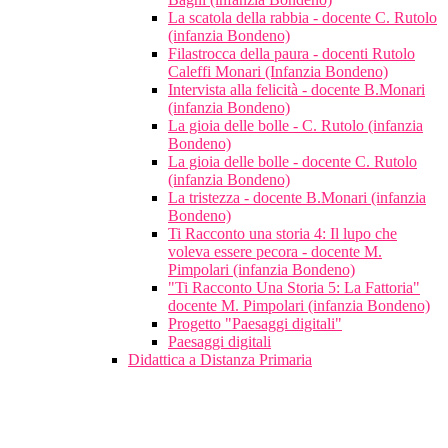
La scatola della rabbia - docente C. Rutolo
(infanzia Bondeno)
Filastrocca della paura - docenti Rutolo
Caleffi Monari (Infanzia Bondeno)
Intervista alla felicità - docente B.Monari
(infanzia Bondeno)
La gioia delle bolle - C. Rutolo (infanzia
Bondeno)
La gioia delle bolle - docente C. Rutolo
(infanzia Bondeno)
La tristezza - docente B.Monari (infanzia
Bondeno)
Ti Racconto una storia 4: Il lupo che
voleva essere pecora - docente M.
Pimpolari (infanzia Bondeno)
"Ti Racconto Una Storia 5: La Fattoria"
docente M. Pimpolari (infanzia Bondeno)
Progetto "Paesaggi digitali"
Paesaggi digitali
Didattica a Distanza Primaria