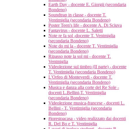
Earth Day - docente E. Giorgii (secondaria
Bondeno)
Soundtrap in classe - docente T.
Ventimiglia (secondaria Bondeno)
Poster Teen's life - docente A. Di Sciuva
Fantavirus - docente L. Saletti
Note re fa sol -docente T. Ventmiglia
(secondaria Bondeno)
Note do mi la - docente T. Ventimiglia
(secondaria Bondeno)
Ripasso note la sol mi - docente T.
Ventmiglia
Videolezione sul timbro (II parte) - docente
T. Ventimiglia (secondaria Bondeno)
L'Orfeo di Monteverdi - docente T.
Ventimiglia (secondaria Bondeno)
Musica e danza alla corte del Re Sole -
docenti L.Bellini-T. Ventimiglia
(secondaria Bondeno)
Videolezione musica-francese - docenti L.
Bellini - T. Ventimiglia (secondaria
Bondeno)
#iorestoacasa - video realizzato dai docenti
R. Del Bo e T. Ventimiglia
Lavori di inglese studenti - docente R.