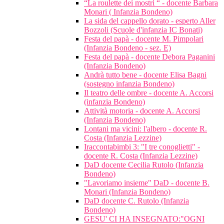
“La roulette dei mostri “ - docente Barbara
Monari ( Infanzia Bondeno)
La sida del cappello dorato - esperto Aller
Bozzoli (Scuole d'infanzia IC Bonati)
Festa del papà - docente M. Pimpolari
(Infanzia Bondeno - sez. E)
Festa del papà - docente Debora Paganini
(Infanzia Bondeno)
Andrà tutto bene - docente Elisa Bagni
(sostegno infanzia Bondeno)
Il teatro delle ombre - docente A. Accorsi
(infanzia Bondeno)
Attività motoria - docente A. Accorsi
(Infanzia Bondeno)
Lontani ma vicini: l'albero - docente R.
Costa (Infanzia Lezzine)
Iraccontabimbi 3: "I tre conoglietti" -
docente R. Costa (Infanzia Lezzine)
DaD docente Cecilia Rutolo (Infanzia
Bondeno)
"Lavoriamo insieme" DaD - docente B.
Monari (Infanzia Bondeno)
DaD docente C. Rutolo (Infanzia
Bondeno)
GESU' CI HA INSEGNATO:"OGNI