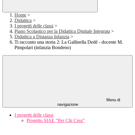
Home
>
Didattica
>
I progetti delle classi
>
Piano Scolastico per la Didattica Digitale Integrata
>
Didattica a Distanza Infanzia
>
Ti racconto una storia 2: La Gallinella Dedè - docente M.
Pimpolari (infanzia Bondeno)
Menu di
navigazione
I progetti delle classi
Progetto SIAE “Per Chi Crea”