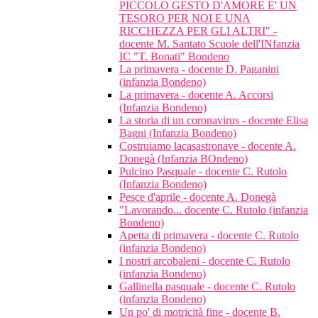
PICCOLO GESTO D'AMORE E' UN
TESORO PER NOI E UNA
RICCHEZZA PER GLI ALTRI" -
docente M. Santato Scuole dell'INfanzia
IC "T. Bonati" Bondeno
La primavera - docente D. Paganini
(infanzia Bondeno)
La primavera - docente A. Accorsi
(Infanzia Bondeno)
La storia di un coronavirus - docente Elisa
Bagni (Infanzia Bondeno)
Costruiamo lacasastronave - docente A.
Donegà (Infanzia BOndeno)
Pulcino Pasquale - docente C. Rutolo
(Infanzia Bondeno)
Pesce d'aprile - docente A. Donegà
"Lavorando... docente C. Rutolo (infanzia
Bondeno)
Apetta di primavera - docente C. Rutolo
(infanzia Bondeno)
I nostri arcobaleni - docente C. Rutolo
(infanzia Bondeno)
Gallinella pasquale - docente C. Rutolo
(infanzia Bondeno)
Un po' di motricità fine - docente B.