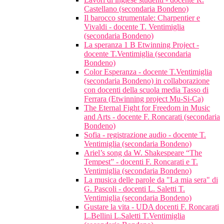
Castellano (secondaria Bondeno)
Il barocco strumentale: Charpentier e
Vivaldi - docente T. Ventimiglia
(secondaria Bondeno)
La speranza 1 B Etwinning Project -
docente T.Ventimiglia (secondaria
Bondeno)
Color Esperanza - docente T.Ventimiglia
(secondaria Bondeno) in collaborazione
con docenti della scuola media Tasso di
Ferrara (Etwinning project Mu-Si-Ca)
The Eternal Fight for Freedom in Music
and Arts - docente F. Roncarati (secondaria
Bondeno)
Sofia - registrazione audio - docente T.
Ventimiglia (secondaria Bondeno)
Ariel’s song da W. Shakespeare “The
Tempest” - docenti F. Roncarati e T.
Ventimiglia (secondaria Bondeno)
La musica delle parole da "La mia sera" di
G. Pascoli - docenti L. Saletti T.
Ventimiglia (secondaria Bondeno)
Gustare la vita - UDA docenti F. Roncarati
L.Bellini L.Saletti T.Ventimiglia