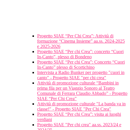
Progetto SIAE “Per Chi Crea”: Attività di
formazione “Cinema Insieme” aa.ss. 2024-2025
e 2025-2026
Progetto SIAE “Per chi Crea”: concerto “Cuori
In-Canto”, plesso di Bondeno
Progetto SIAE “Per chi Crea”: Concerto “Cuori
In-Canto” plesso di Scortichino
Intervista a Radio Bunker per progetto "cuori in
canto" - Progetto SIAE "per chi crea"
Attività di promozione culturale “Bambini in
prima fila per un Viaggio Sonoro al Teatro
Comunale di Ferrara Claudio Abbado” - Progetto
SIAE “Per Chi Crea”
Attività di promozione culturale "La banda va in
classe!" - Progetto SIAE "Per Chi Crea"
Progetto SIAE “Per chi Crea”: visita ai luoghi
verdiani
Progetto SIAE "Per chi crea" aa.ss. 2023/24 e
2024/25