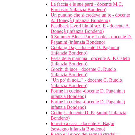
La faccia e le sue parti - docente M.C.
Fornasari (infanzia Bondeno)
Un puntino che si credeva un re - docente
A. Donegà (infanzia Bondeno)
Feedback lavori bimbi sez. E - docente A.
Donegà (infanzia Bondeno)
6 Summer Block Party Looks - docente D.
Paganini (infanzia Bondeno)
Cooking Day - docente D. Paganini
(infanzia Bondeno)
Festa della mamma - docente A. P. Caleffi
(infanzia Bondeno)
Giochi di luce - docente C. Rutolo
(infanzia Bondeno)
"Un po' di noi..." - docente C. Rutolo
(infanzia Bondeno)
Forme in cucina -docente D. Paganini (
infanzia Bondeno)
Forme in cucina -docente D. Paganini (
infanzia Bondeno)
Coding - docente D. Paganini ( infanzia
Bondeno)
Io resto a casa - docente E. Bagni
(sostegno infanzia Bondeno)
Pietro e il gioco dei segnali stradali -