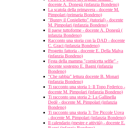
docente A. Donegà (infanzia Bondeno)
La scatola della primavera - docente M.
Pimpolari (primaria Bondeno)
"Bunny il Coniglietto" (tutorial) - docente
M. Pimpolari (infanzia Bondeno)
Il paese tuttoforme - docente A. Donegà (
infanzia Bondeno)
Racconto una storia con la DAD - docente
C. Graci (infanzia Bondeno)
Progetto fattoria - docente E. Della Malva
(infanzia Bondeno)
Festa della mamma "cornicetta selfie" -
docente sostegno E. Bagni (infanzia
Bondeno)
"Che rabbia" lettura docente B. Monari
(infanzia Bondeno)
Ti racconto una storia 1: Il Topo Federico -
docente M. Pimpolari (infanzia Bondeno)
Ti racconto una storia 2: La Gallinella
Dedè - docente M. Pimpolari (infanzia
Bondeno)
Ti racconto una storia 3: Tre Piccole Uova
- docente M. Pimpolari (infanzia Bondeno)
Il calendario (mestre e attività) - docente E.
Bagni (infanzia Bondeno)