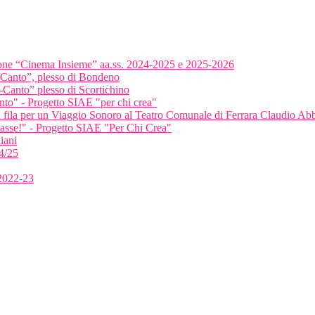
ione “Cinema Insieme” aa.ss. 2024-2025 e 2025-2026
-Canto”, plesso di Bondeno
-Canto” plesso di Scortichino
anto" - Progetto SIAE "per chi crea"
ma fila per un Viaggio Sonoro al Teatro Comunale di Ferrara Claudio A
classe!" - Progetto SIAE "Per Chi Crea"
iani
4/25
 2022-23