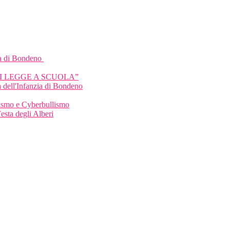
a di Bondeno
HI LEGGE A SCUOLA”
 dell'Infanzia di Bondeno
llismo e Cyberbullismo
Festa degli Alberi