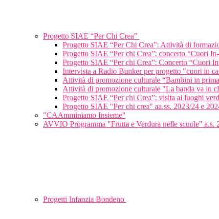
Progetto SIAE “Per Chi Crea”
Progetto SIAE “Per Chi Crea”: Attività di formaz
Progetto SIAE “Per chi Crea”: concerto “Cuori In
Progetto SIAE “Per chi Crea”: Concerto “Cuori In
Intervista a Radio Bunker per progetto "cuori in c
Attività di promozione culturale “Bambini in pri
Attività di promozione culturale "La banda va in 
Progetto SIAE “Per chi Crea”: visita ai luoghi verd
Progetto SIAE "Per chi crea" aa.ss. 2023/24 e 202
"CAAmminiamo Insieme"
AVVIO Programma "Frutta e Verdura nelle scuole” a.s.
Progetti Infanzia Bondeno