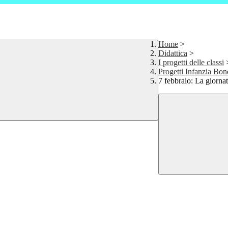
Home
>
Didattica
>
I progetti delle classi
Progetti Infanzia Bo
7 febbraio: La giorna