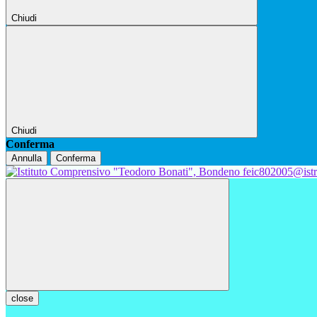
Chiudi
Chiudi
Conferma
Annulla
Conferma
feic802005@istr
close