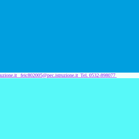
uzione.it
feic802005@pec.istruzione.it
Tel. 0532-898077