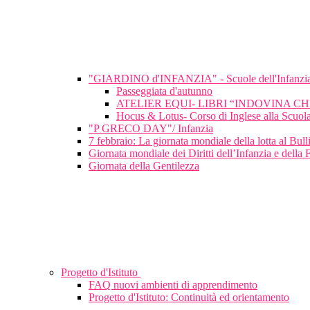
"GIARDINO d'INFANZIA" - Scuole dell'Infanzi
Passeggiata d'autunno
ATELIER EQUI- LIBRI “INDOVINA C
Hocus & Lotus- Corso di Inglese alla Scuola
"P GRECO DAY"/ Infanzia
7 febbraio: La giornata mondiale della lotta al Bu
Giornata mondiale dei Diritti dell’Infanzia e della 
Giornata della Gentilezza
Progetto d'Istituto
FAQ nuovi ambienti di apprendimento
Progetto d'Istituto: Continuità ed orientamento