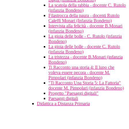
La scatola della rabbia - docente C. Rutolo
(infanzia Bondeno)
Filastrocca della paura - docenti Rutolo
Caleffi Monari (Infanzia Bondeno)
Intervista alla felicità - docente B.Monari
(infanzia Bondeno)
La gioia delle bolle - C. Rutolo (infanzia
Bondeno)
La gioia delle bolle - docente C. Rutolo
(infanzia Bondeno)
La tristezza - docente B.Monari (infanzia
Bondeno)
Ti Racconto una storia 4: Il lupo che
voleva essere pecora - docente M.
Pimpolari (infanzia Bondeno)
"Ti Racconto Una Storia 5: La Fattoria"
docente M. Pimpolari (infanzia Bondeno)
Progetto "Paesaggi digitali"
Paesaggi digitali
Didattica a Distanza Primaria