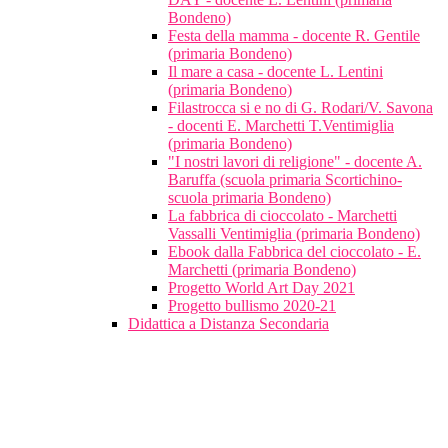
Bondeno)
Festa della mamma - docente R. Gentile
(primaria Bondeno)
Il mare a casa - docente L. Lentini
(primaria Bondeno)
Filastrocca si e no di G. Rodari/V. Savona
- docenti E. Marchetti T.Ventimiglia
(primaria Bondeno)
"I nostri lavori di religione" - docente A.
Baruffa (scuola primaria Scortichino-
scuola primaria Bondeno)
La fabbrica di cioccolato - Marchetti
Vassalli Ventimiglia (primaria Bondeno)
Ebook dalla Fabbrica del cioccolato - E.
Marchetti (primaria Bondeno)
Progetto World Art Day 2021
Progetto bullismo 2020-21
Didattica a Distanza Secondaria