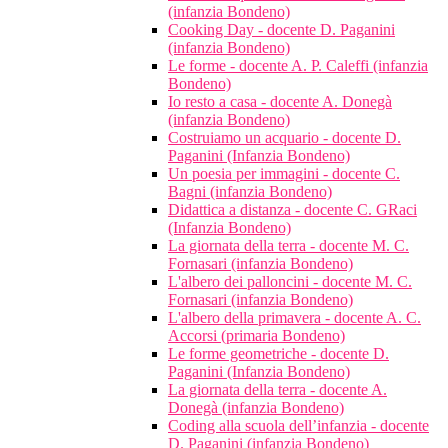
(infanzia Bondeno)
Cooking Day - docente D. Paganini
(infanzia Bondeno)
Le forme - docente A. P. Caleffi (infanzia
Bondeno)
Io resto a casa - docente A. Donegà
(infanzia Bondeno)
Costruiamo un acquario - docente D.
Paganini (Infanzia Bondeno)
Un poesia per immagini - docente C.
Bagni (infanzia Bondeno)
Didattica a distanza - docente C. GRaci
(Infanzia Bondeno)
La giornata della terra - docente M. C.
Fornasari (infanzia Bondeno)
L'albero dei palloncini - docente M. C.
Fornasari (infanzia Bondeno)
L'albero della primavera - docente A. C.
Accorsi (primaria Bondeno)
Le forme geometriche - docente D.
Paganini (Infanzia Bondeno)
La giornata della terra - docente A.
Donegà (infanzia Bondeno)
Coding alla scuola dell’infanzia - docente
D. Paganini (infanzia Bondeno)