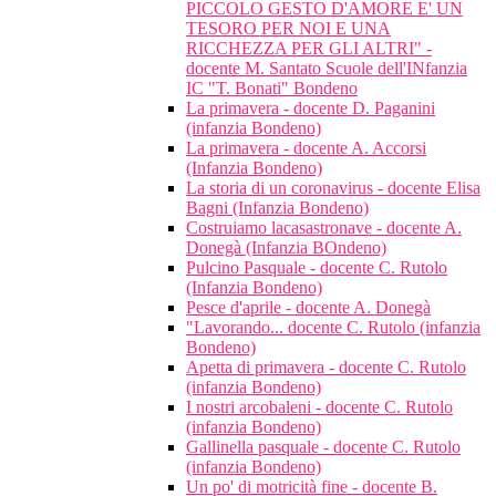
PICCOLO GESTO D'AMORE E' UN
TESORO PER NOI E UNA
RICCHEZZA PER GLI ALTRI" -
docente M. Santato Scuole dell'INfanzia
IC "T. Bonati" Bondeno
La primavera - docente D. Paganini
(infanzia Bondeno)
La primavera - docente A. Accorsi
(Infanzia Bondeno)
La storia di un coronavirus - docente Elisa
Bagni (Infanzia Bondeno)
Costruiamo lacasastronave - docente A.
Donegà (Infanzia BOndeno)
Pulcino Pasquale - docente C. Rutolo
(Infanzia Bondeno)
Pesce d'aprile - docente A. Donegà
"Lavorando... docente C. Rutolo (infanzia
Bondeno)
Apetta di primavera - docente C. Rutolo
(infanzia Bondeno)
I nostri arcobaleni - docente C. Rutolo
(infanzia Bondeno)
Gallinella pasquale - docente C. Rutolo
(infanzia Bondeno)
Un po' di motricità fine - docente B.