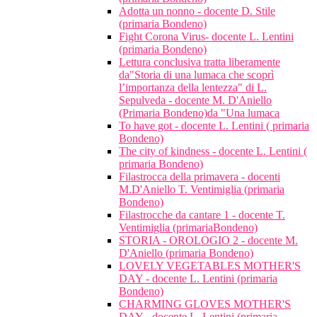
Adotta un nonno - docente D. Stile
(primaria Bondeno)
Fight Corona Virus- docente L. Lentini
(primaria Bondeno)
Lettura conclusiva tratta liberamente
da"Storia di una lumaca che scoprì
l’importanza della lentezza" di L.
Sepulveda - docente M. D'Aniello
(Primaria Bondeno)da "Una lumaca
To have got - docente L. Lentini ( primaria
Bondeno)
The city of kindness - docente L. Lentini (
primaria Bondeno)
Filastrocca della primavera - docenti
M.D'Aniello T. Ventimiglia (primaria
Bondeno)
Filastrocche da cantare 1 - docente T.
Ventimiglia (primariaBondeno)
STORIA - OROLOGIO 2 - docente M.
D'Aniello (primaria Bondeno)
LOVELY VEGETABLES MOTHER'S
DAY - docente L. Lentini (primaria
Bondeno)
CHARMING GLOVES MOTHER'S
DAY - docente L. Lentini (primaria