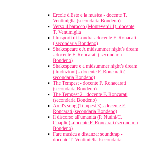
Ercole d'Este e la musica - docente T.
Ventimiglia (secondaria Bondeno)
Verso il barocco (Monteverdi 1)- docente
T. Ventimiglia
I trasporti di Londra - docente F. Ronacati
( secondaria Bondeno)
Shakespeare e A midsummer night’s dream
- docente F. Roncarati ( secondaria
Bondeno)
Shakespeare e a midsummer night’s dream
( traduzioni) - docente F. Roncarati (
secondaria Bondeno)
The Tempest - docente F. Ronacarati
(secondaria Bondeno)
The Tempest 2 - docente F. Roncarati
(secondaria Bondeno)
Areil's song (Tempest 3) - docente F.
Roncarati (secondaria Bondeno)
Il discorso all'umanità (P. Nutini/C.
Chaplin) -docente F. Roncarati (secondaria
Bondeno)
Fare musica a distanza: soundtrap -
docente T. Ventimiglia (secondaria