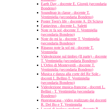
Earth Day - docente E. Giorgii (secondaria
Bondeno)
Soundtrap in classe - docente T.
Ventimiglia (secondaria Bondeno)
Poster Teen's life - docente A. Di Sciuva
Fantavirus - docente L. Saletti
Note re fa sol -docente T. Ventmiglia
(secondaria Bondeno)
Note do mi la - docente T. Ventimiglia
(secondaria Bondeno)
Ripasso note la sol mi - docente T.
Ventmiglia
Videolezione sul timbro (II parte) - docente
T. Ventimiglia (secondaria Bondeno)
L'Orfeo di Monteverdi - docente T.
Ventimiglia (secondaria Bondeno)
Musica e danza alla corte del Re Sole -
docenti L.Bellini-T. Ventimiglia
(secondaria Bondeno)
Videolezione musica-francese - docenti L.
Bellini - T. Ventimiglia (secondaria
Bondeno)
#iorestoacasa - video realizzato dai docenti
R. Del Bo e T. Ventimiglia
Lavori di inglese studenti - docente R.