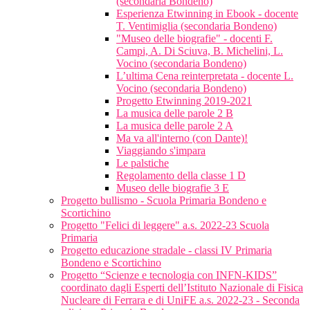
(secondaria Bondeno)
Esperienza Etwinning in Ebook - docente
T. Ventimiglia (secondaria Bondeno)
"Museo delle biografie" - docenti F.
Campi, A. Di Sciuva, B. Michelini, L.
Vocino (secondaria Bondeno)
L’ultima Cena reinterpretata - docente L.
Vocino (secondaria Bondeno)
Progetto Etwinning 2019-2021
La musica delle parole 2 B
La musica delle parole 2 A
Ma va all'interno (con Dante)!
Viaggiando s'impara
Le palstiche
Regolamento della classe 1 D
Museo delle biografie 3 E
Progetto bullismo - Scuola Primaria Bondeno e
Scortichino
Progetto "Felici di leggere" a.s. 2022-23 Scuola
Primaria
Progetto educazione stradale - classi IV Primaria
Bondeno e Scortichino
Progetto “Scienze e tecnologia con INFN-KIDS”
coordinato dagli Esperti dell’Istituto Nazionale di Fisica
Nucleare di Ferrara e di UniFE a.s. 2022-23 - Seconda