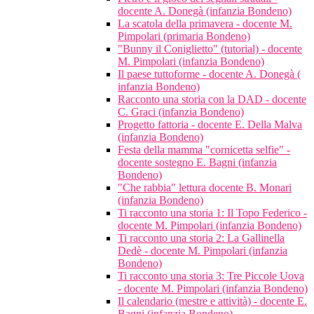
docente A. Donegà (infanzia Bondeno)
La scatola della primavera - docente M.
Pimpolari (primaria Bondeno)
"Bunny il Coniglietto" (tutorial) - docente
M. Pimpolari (infanzia Bondeno)
Il paese tuttoforme - docente A. Donegà (
infanzia Bondeno)
Racconto una storia con la DAD - docente
C. Graci (infanzia Bondeno)
Progetto fattoria - docente E. Della Malva
(infanzia Bondeno)
Festa della mamma "cornicetta selfie" -
docente sostegno E. Bagni (infanzia
Bondeno)
"Che rabbia" lettura docente B. Monari
(infanzia Bondeno)
Ti racconto una storia 1: Il Topo Federico -
docente M. Pimpolari (infanzia Bondeno)
Ti racconto una storia 2: La Gallinella
Dedè - docente M. Pimpolari (infanzia
Bondeno)
Ti racconto una storia 3: Tre Piccole Uova
- docente M. Pimpolari (infanzia Bondeno)
Il calendario (mestre e attività) - docente E.
Bagni (infanzia Bondeno)