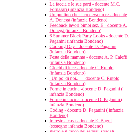
La faccia e le sue parti - docente M.C.
Fornasari (infanzia Bondeno)
Un puntino che si credeva un re - docente
A. Donegà (infanzia Bondeno)
Feedback lavori bimbi sez. E - docente A.
Donegà (infanzia Bondeno)
6 Summer Block Party Looks - docente D.
Paganini (infanzia Bondeno)
Cooking Day - docente D. Paganini
(infanzia Bondeno)
Festa della mamma - docente A. P. Caleffi
(infanzia Bondeno)
Giochi di luce - docente C. Rutolo
(infanzia Bondeno)
"Un po' di noi..." - docente C. Rutolo
(infanzia Bondeno)
Forme in cucina -docente D. Paganini (
infanzia Bondeno)
Forme in cucina -docente D. Paganini (
infanzia Bondeno)
Coding - docente D. Paganini ( infanzia
Bondeno)
Io resto a casa - docente E. Bagni
(sostegno infanzia Bondeno)
Pietro e il gioco dei segnali stradali -