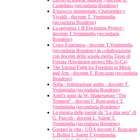
Castellano (secondaria Bondeno)
Il barocco strumentale: Charpentier e
Vivaldi - docente T. Ventimiglia
(secondaria Bondeno)
La speranza 1 B Etwinning Project -
docente T.Ventimiglia (secondaria
Bondeno)
Color Esperanza - docente T.Ventimiglia
(secondaria Bondeno) in collaborazione
con docenti della scuola media Tasso di
Ferrara (Etwinning project Mu-Si-Ca)
The Eternal Fight for Freedom in Music
and Arts - docente F. Roncarati (secondaria
Bondeno)
Sofia - registrazione audio - docente T.
Ventimiglia (secondaria Bondeno)
Ariel’s song da W. Shakespeare “The
Tempest” - docenti F. Roncarati e T.
Ventimiglia (secondaria Bondeno)
La musica delle parole da "La mia sera" di
G. Pascoli - docenti L. Saletti T.
Ventimiglia (secondaria Bondeno)
Gustare la vita - UDA docenti F. Roncarati
L.Bellini L.Saletti T.Ventimiglia