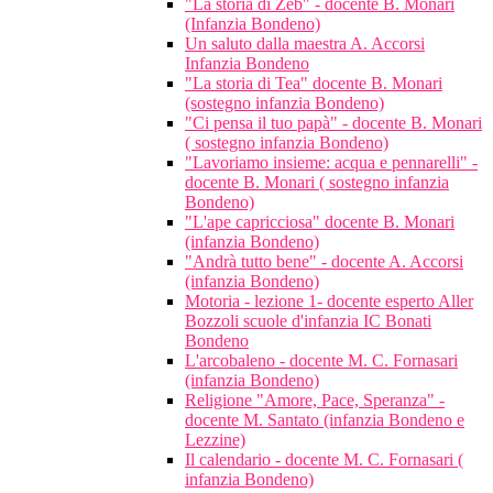
"La storia di Zeb" - docente B. Monari
(Infanzia Bondeno)
Un saluto dalla maestra A. Accorsi
Infanzia Bondeno
"La storia di Tea" docente B. Monari
(sostegno infanzia Bondeno)
"Ci pensa il tuo papà" - docente B. Monari
( sostegno infanzia Bondeno)
"Lavoriamo insieme: acqua e pennarelli" -
docente B. Monari ( sostegno infanzia
Bondeno)
"L'ape capricciosa" docente B. Monari
(infanzia Bondeno)
"Andrà tutto bene" - docente A. Accorsi
(infanzia Bondeno)
Motoria - lezione 1- docente esperto Aller
Bozzoli scuole d'infanzia IC Bonati
Bondeno
L'arcobaleno - docente M. C. Fornasari
(infanzia Bondeno)
Religione "Amore, Pace, Speranza" -
docente M. Santato (infanzia Bondeno e
Lezzine)
Il calendario - docente M. C. Fornasari (
infanzia Bondeno)