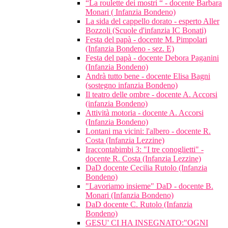
“La roulette dei mostri “ - docente Barbara
Monari ( Infanzia Bondeno)
La sida del cappello dorato - esperto Aller
Bozzoli (Scuole d'infanzia IC Bonati)
Festa del papà - docente M. Pimpolari
(Infanzia Bondeno - sez. E)
Festa del papà - docente Debora Paganini
(Infanzia Bondeno)
Andrà tutto bene - docente Elisa Bagni
(sostegno infanzia Bondeno)
Il teatro delle ombre - docente A. Accorsi
(infanzia Bondeno)
Attività motoria - docente A. Accorsi
(Infanzia Bondeno)
Lontani ma vicini: l'albero - docente R.
Costa (Infanzia Lezzine)
Iraccontabimbi 3: "I tre conoglietti" -
docente R. Costa (Infanzia Lezzine)
DaD docente Cecilia Rutolo (Infanzia
Bondeno)
"Lavoriamo insieme" DaD - docente B.
Monari (Infanzia Bondeno)
DaD docente C. Rutolo (Infanzia
Bondeno)
GESU' CI HA INSEGNATO:"OGNI