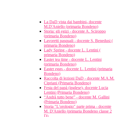
La DaD vista dai bambini- docente
M.D'Aniello (primaria Bondeno)
Storia: gli egizi - docente A. Sciroppo
(primaria Bondeno)
Lavoretti pasquali - docente S. Benedusi (
primaria Bondeno)
Lady Spring - docente L. Lentini (
primaria Bondeno)
Easter tea time - docente L. Lentini
(primaria Bondeno)
Easter eggs - docente L. Lentini (primaria
Bondeno)
Raccolta di lezioni DaD - docente M.A.M.
Cipriani (Primaria Bondeno)
Festa del papà (inglese)- docente Lucia
Lentini (Primaria Bondeno)
“Andrà tutto bene” - docente M. Gallini
(Primaria Bondeno)
Storia "L'orologio" parte prima - docente
M. D'Aniello (primaria Bondeno classe 2
D)