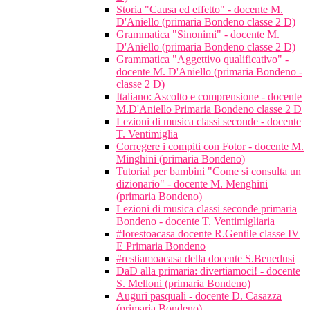
Storia "Causa ed effetto" - docente M.
D'Aniello (primaria Bondeno classe 2 D)
Grammatica "Sinonimi" - docente M.
D'Aniello (primaria Bondeno classe 2 D)
Grammatica "Aggettivo qualificativo" -
docente M. D'Aniello (primaria Bondeno -
classe 2 D)
Italiano: Ascolto e comprensione - docente
M.D'Aniello Primaria Bondeno classe 2 D
Lezioni di musica classi seconde - docente
T. Ventimiglia
Corregere i compiti con Fotor - docente M.
Minghini (primaria Bondeno)
Tutorial per bambini "Come si consulta un
dizionario" - docente M. Menghini
(primaria Bondeno)
Lezioni di musica classi seconde primaria
Bondeno - docente T. Ventimigliaria
#Iorestoacasa docente R.Gentile classe IV
E Primaria Bondeno
#restiamoacasa della docente S.Benedusi
DaD alla primaria: divertiamoci! - docente
S. Melloni (primaria Bondeno)
Auguri pasquali - docente D. Casazza
(primaria Bondeno)