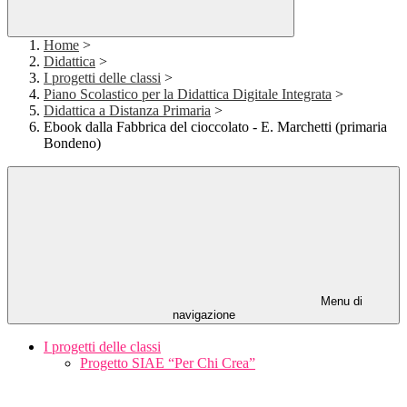
Home
>
Didattica
>
I progetti delle classi
>
Piano Scolastico per la Didattica Digitale Integrata
>
Didattica a Distanza Primaria
>
Ebook dalla Fabbrica del cioccolato - E. Marchetti (primaria
Bondeno)
Menu di
navigazione
I progetti delle classi
Progetto SIAE “Per Chi Crea”