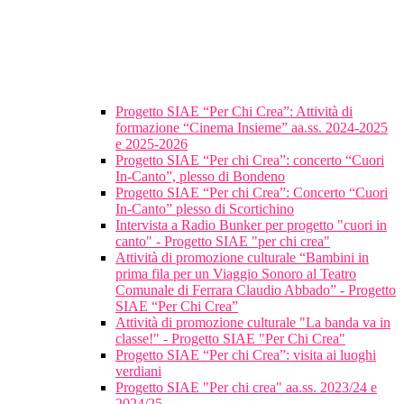
Progetto SIAE “Per Chi Crea”: Attività di
formazione “Cinema Insieme” aa.ss. 2024-2025
e 2025-2026
Progetto SIAE “Per chi Crea”: concerto “Cuori
In-Canto”, plesso di Bondeno
Progetto SIAE “Per chi Crea”: Concerto “Cuori
In-Canto” plesso di Scortichino
Intervista a Radio Bunker per progetto "cuori in
canto" - Progetto SIAE "per chi crea"
Attività di promozione culturale “Bambini in
prima fila per un Viaggio Sonoro al Teatro
Comunale di Ferrara Claudio Abbado” - Progetto
SIAE “Per Chi Crea”
Attività di promozione culturale "La banda va in
classe!" - Progetto SIAE "Per Chi Crea"
Progetto SIAE “Per chi Crea”: visita ai luoghi
verdiani
Progetto SIAE "Per chi crea" aa.ss. 2023/24 e
2024/25