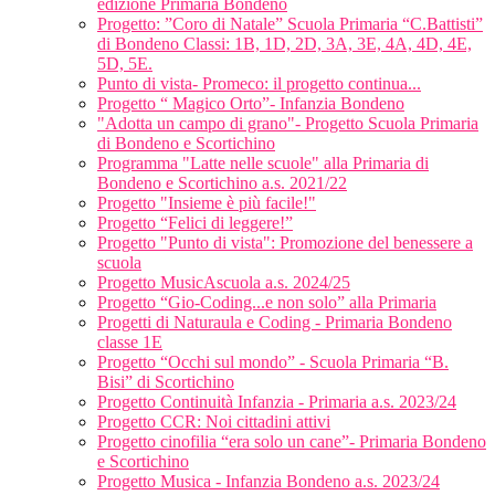
edizione Primaria Bondeno
Progetto: ”Coro di Natale” Scuola Primaria “C.Battisti”
di Bondeno Classi: 1B, 1D, 2D, 3A, 3E, 4A, 4D, 4E,
5D, 5E.
Punto di vista- Promeco: il progetto continua...
Progetto “ Magico Orto”- Infanzia Bondeno
"Adotta un campo di grano"- Progetto Scuola Primaria
di Bondeno e Scortichino
Programma "Latte nelle scuole" alla Primaria di
Bondeno e Scortichino a.s. 2021/22
Progetto "Insieme è più facile!"
Progetto “Felici di leggere!”
Progetto "Punto di vista": Promozione del benessere a
scuola
Progetto MusicAscuola a.s. 2024/25
Progetto “Gio-Coding...e non solo” alla Primaria
Progetti di Naturaula e Coding - Primaria Bondeno
classe 1E
Progetto “Occhi sul mondo” - Scuola Primaria “B.
Bisi” di Scortichino
Progetto Continuità Infanzia - Primaria a.s. 2023/24
Progetto CCR: Noi cittadini attivi
Progetto cinofilia “era solo un cane”- Primaria Bondeno
e Scortichino
Progetto Musica - Infanzia Bondeno a.s. 2023/24