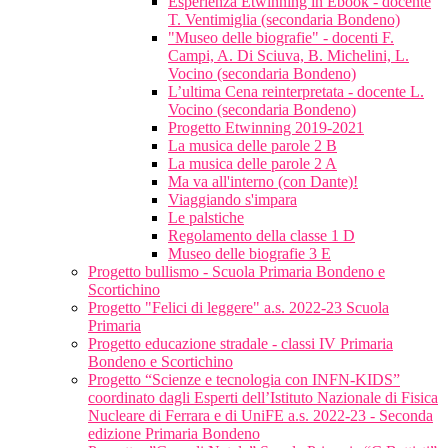
Esperienza Etwinning in Ebook - docente
T. Ventimiglia (secondaria Bondeno)
"Museo delle biografie" - docenti F.
Campi, A. Di Sciuva, B. Michelini, L.
Vocino (secondaria Bondeno)
L’ultima Cena reinterpretata - docente L.
Vocino (secondaria Bondeno)
Progetto Etwinning 2019-2021
La musica delle parole 2 B
La musica delle parole 2 A
Ma va all'interno (con Dante)!
Viaggiando s'impara
Le palstiche
Regolamento della classe 1 D
Museo delle biografie 3 E
Progetto bullismo - Scuola Primaria Bondeno e
Scortichino
Progetto "Felici di leggere" a.s. 2022-23 Scuola
Primaria
Progetto educazione stradale - classi IV Primaria
Bondeno e Scortichino
Progetto “Scienze e tecnologia con INFN-KIDS”
coordinato dagli Esperti dell’Istituto Nazionale di Fisica
Nucleare di Ferrara e di UniFE a.s. 2022-23 - Seconda
edizione Primaria Bondeno