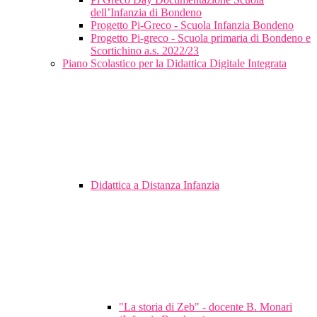
dell’Infanzia di Bondeno
Progetto Pi-Greco - Scuola Infanzia Bondeno
Progetto Pi-greco - Scuola primaria di Bondeno e
Scortichino a.s. 2022/23
Piano Scolastico per la Didattica Digitale Integrata
Didattica a Distanza Infanzia
"La storia di Zeb" - docente B. Monari