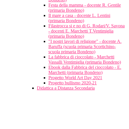
Festa della mamma - docente R. Gentile
(primaria Bondeno)
Il mare a casa - docente L. Lentini
(primaria Bondeno)
Filastrocca si e no di G. Rodari/V. Savona
- docenti E. Marchetti T.Ventimiglia
(primaria Bondeno)
"I nostri lavori di religione" - docente A.
Baruffa (scuola primaria Scortichino-
scuola primaria Bondeno)
La fabbrica di cioccolato - Marchetti
Vassalli Ventimiglia (primaria Bondeno)
Ebook dalla Fabbrica del cioccolato - E.
Marchetti (primaria Bondeno)
Progetto World Art Day 2021
Progetto bullismo 2020-21
Didattica a Distanza Secondaria