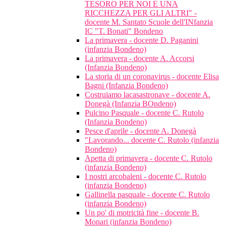
TESORO PER NOI E UNA
RICCHEZZA PER GLI ALTRI" -
docente M. Santato Scuole dell'INfanzia
IC "T. Bonati" Bondeno
La primavera - docente D. Paganini
(infanzia Bondeno)
La primavera - docente A. Accorsi
(Infanzia Bondeno)
La storia di un coronavirus - docente Elisa
Bagni (Infanzia Bondeno)
Costruiamo lacasastronave - docente A.
Donegà (Infanzia BOndeno)
Pulcino Pasquale - docente C. Rutolo
(Infanzia Bondeno)
Pesce d'aprile - docente A. Donegà
"Lavorando... docente C. Rutolo (infanzia
Bondeno)
Apetta di primavera - docente C. Rutolo
(infanzia Bondeno)
I nostri arcobaleni - docente C. Rutolo
(infanzia Bondeno)
Gallinella pasquale - docente C. Rutolo
(infanzia Bondeno)
Un po' di motricità fine - docente B.
Monari (infanzia Bondeno)