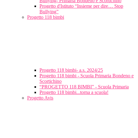
Bullying- Primaria Bondeno e Scortichino
Progetto d'Istituto “Insieme per dire… Stop
Bullying”
Progetto 118 bimbi
Progetto 118 bimbi- a.s. 2024/25
Progetto 118 bimbi - Scuola Primaria Bondeno e
Scortichino
“PROGETTO 118 BIMBI” - Scuola Primaria
Progetto 118 bimbi...torna a scuola!
Progetto Avis