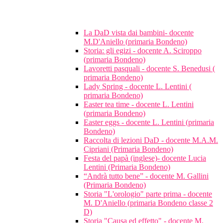
La DaD vista dai bambini- docente
M.D'Aniello (primaria Bondeno)
Storia: gli egizi - docente A. Sciroppo
(primaria Bondeno)
Lavoretti pasquali - docente S. Benedusi (
primaria Bondeno)
Lady Spring - docente L. Lentini (
primaria Bondeno)
Easter tea time - docente L. Lentini
(primaria Bondeno)
Easter eggs - docente L. Lentini (primaria
Bondeno)
Raccolta di lezioni DaD - docente M.A.M.
Cipriani (Primaria Bondeno)
Festa del papà (inglese)- docente Lucia
Lentini (Primaria Bondeno)
“Andrà tutto bene” - docente M. Gallini
(Primaria Bondeno)
Storia "L'orologio" parte prima - docente
M. D'Aniello (primaria Bondeno classe 2
D)
Storia "Causa ed effetto" - docente M.