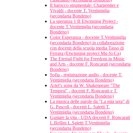
Il barocco strumentale: Charpentier e
Vivaldi - docente T. Ventimiglia
(secondaria Bondeno)
La speranza 1 B Etwinning Project -
docente T.Ventimiglia (secondaria
Bondeno)
Color Esperanza - docente T.Ventimiglia
(secondaria Bondeno) in collaborazione
con docenti della scuola media Tasso di
Ferrara (Etwinning project Mu-Si-Ca)
The Eternal Fight for Freedom in Music
and Arts - docente F. Roncarati (secondaria
Bondeno)
Sofia - registrazione audio - docente T.
Ventimiglia (secondaria Bondeno)
Ariel’s song da W. Shakespeare “The
Tempest” - docenti F. Roncarati e T.
Ventimiglia (secondaria Bondeno)
La musica delle parole da "La mia sera" di
G. Pascoli - docenti L. Saletti T.
Ventimiglia (secondaria Bondeno)
Gustare la vita - UDA docenti F. Roncarati
L.Bellini L.Saletti T.Ventimiglia
(secondaria Bondeno)