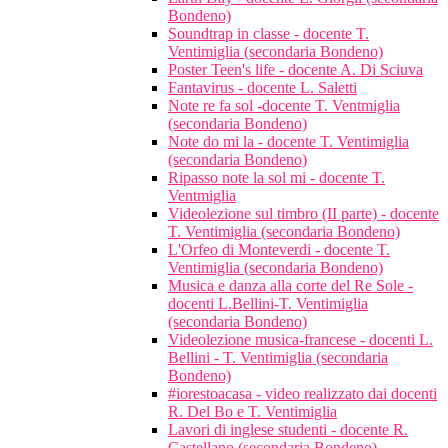
Bondeno)
Soundtrap in classe - docente T.
Ventimiglia (secondaria Bondeno)
Poster Teen's life - docente A. Di Sciuva
Fantavirus - docente L. Saletti
Note re fa sol -docente T. Ventmiglia
(secondaria Bondeno)
Note do mi la - docente T. Ventimiglia
(secondaria Bondeno)
Ripasso note la sol mi - docente T.
Ventmiglia
Videolezione sul timbro (II parte) - docente
T. Ventimiglia (secondaria Bondeno)
L'Orfeo di Monteverdi - docente T.
Ventimiglia (secondaria Bondeno)
Musica e danza alla corte del Re Sole -
docenti L.Bellini-T. Ventimiglia
(secondaria Bondeno)
Videolezione musica-francese - docenti L.
Bellini - T. Ventimiglia (secondaria
Bondeno)
#iorestoacasa - video realizzato dai docenti
R. Del Bo e T. Ventimiglia
Lavori di inglese studenti - docente R.
Castellano (secondaria Bondeno)