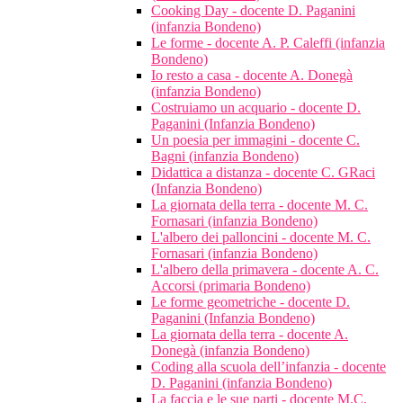
Cooking Day - docente D. Paganini
(infanzia Bondeno)
Le forme - docente A. P. Caleffi (infanzia
Bondeno)
Io resto a casa - docente A. Donegà
(infanzia Bondeno)
Costruiamo un acquario - docente D.
Paganini (Infanzia Bondeno)
Un poesia per immagini - docente C.
Bagni (infanzia Bondeno)
Didattica a distanza - docente C. GRaci
(Infanzia Bondeno)
La giornata della terra - docente M. C.
Fornasari (infanzia Bondeno)
L'albero dei palloncini - docente M. C.
Fornasari (infanzia Bondeno)
L'albero della primavera - docente A. C.
Accorsi (primaria Bondeno)
Le forme geometriche - docente D.
Paganini (Infanzia Bondeno)
La giornata della terra - docente A.
Donegà (infanzia Bondeno)
Coding alla scuola dell’infanzia - docente
D. Paganini (infanzia Bondeno)
La faccia e le sue parti - docente M.C.