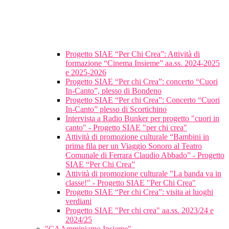
Progetto SIAE “Per Chi Crea”: Attività di
formazione “Cinema Insieme” aa.ss. 2024-2025
e 2025-2026
Progetto SIAE “Per chi Crea”: concerto “Cuori
In-Canto”, plesso di Bondeno
Progetto SIAE “Per chi Crea”: Concerto “Cuori
In-Canto” plesso di Scortichino
Intervista a Radio Bunker per progetto "cuori in
canto" - Progetto SIAE "per chi crea"
Attività di promozione culturale “Bambini in
prima fila per un Viaggio Sonoro al Teatro
Comunale di Ferrara Claudio Abbado” - Progetto
SIAE “Per Chi Crea”
Attività di promozione culturale "La banda va in
classe!" - Progetto SIAE "Per Chi Crea"
Progetto SIAE “Per chi Crea”: visita ai luoghi
verdiani
Progetto SIAE "Per chi crea" aa.ss. 2023/24 e
2024/25
"CAAmminiamo Insieme"