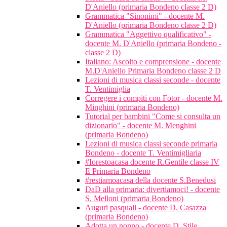
D'Aniello (primaria Bondeno classe 2 D)
Grammatica "Sinonimi" - docente M.
D'Aniello (primaria Bondeno classe 2 D)
Grammatica "Aggettivo qualificativo" -
docente M. D'Aniello (primaria Bondeno -
classe 2 D)
Italiano: Ascolto e comprensione - docente
M.D'Aniello Primaria Bondeno classe 2 D
Lezioni di musica classi seconde - docente
T. Ventimiglia
Corregere i compiti con Fotor - docente M.
Minghini (primaria Bondeno)
Tutorial per bambini "Come si consulta un
dizionario" - docente M. Menghini
(primaria Bondeno)
Lezioni di musica classi seconde primaria
Bondeno - docente T. Ventimigliaria
#Iorestoacasa docente R.Gentile classe IV
E Primaria Bondeno
#restiamoacasa della docente S.Benedusi
DaD alla primaria: divertiamoci! - docente
S. Melloni (primaria Bondeno)
Auguri pasquali - docente D. Casazza
(primaria Bondeno)
Adotta un nonno - docente D. Stile