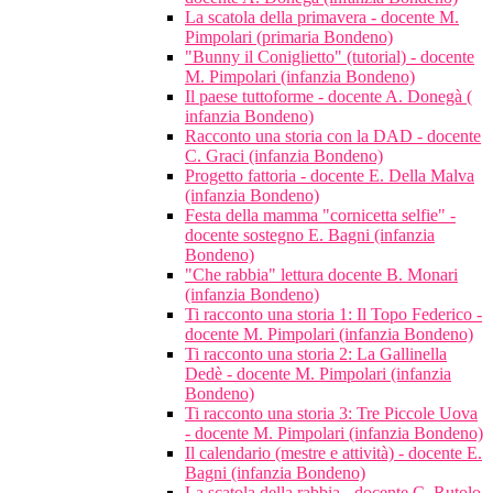
La scatola della primavera - docente M.
Pimpolari (primaria Bondeno)
"Bunny il Coniglietto" (tutorial) - docente
M. Pimpolari (infanzia Bondeno)
Il paese tuttoforme - docente A. Donegà (
infanzia Bondeno)
Racconto una storia con la DAD - docente
C. Graci (infanzia Bondeno)
Progetto fattoria - docente E. Della Malva
(infanzia Bondeno)
Festa della mamma "cornicetta selfie" -
docente sostegno E. Bagni (infanzia
Bondeno)
"Che rabbia" lettura docente B. Monari
(infanzia Bondeno)
Ti racconto una storia 1: Il Topo Federico -
docente M. Pimpolari (infanzia Bondeno)
Ti racconto una storia 2: La Gallinella
Dedè - docente M. Pimpolari (infanzia
Bondeno)
Ti racconto una storia 3: Tre Piccole Uova
- docente M. Pimpolari (infanzia Bondeno)
Il calendario (mestre e attività) - docente E.
Bagni (infanzia Bondeno)
La scatola della rabbia - docente C. Rutolo