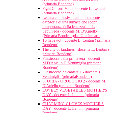
(primaria Bondeno)
Fight Corona Virus- docente L. Lentini
(primaria Bondeno)
Lettura conclusiva tratta liberamente
da"Storia di una lumaca che scoprì
l’importanza della lentezza" di L.
Sepulveda - docente M. D'Aniello
(Primaria Bondeno)da "Una lumaca
To have got - docente L. Lentini ( primaria
Bondeno)
The city of kindness - docente L. Lentini (
primaria Bondeno)
Filastrocca della primavera - docenti
M.D'Aniello T. Ventimiglia (primaria
Bondeno)
Filastrocche da cantare 1 - docente T.
Ventimiglia (primariaBondeno)
STORIA - OROLOGIO 2 - docente M.
D'Aniello (primaria Bondeno)
LOVELY VEGETABLES MOTHER'S
DAY - docente L. Lentini (primaria
Bondeno)
CHARMING GLOVES MOTHER'S
DAY - docente L. Lentini (primaria
Bondeno)