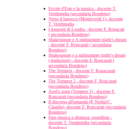
Ercole d'Este e la musica - docente T.
Ventimiglia (secondaria Bondeno)
Verso il barocco (Monteverdi 1)- docente
T. Ventimiglia
I trasporti di Londra - docente F. Ronacati
( secondaria Bondeno)
Shakespeare e A midsummer night’s dream
- docente F. Roncarati ( secondaria
Bondeno)
Shakespeare e a midsummer night’s dream
( traduzioni) - docente F. Roncarati (
secondaria Bondeno)
The Tempest - docente F. Ronacarati
(secondaria Bondeno)
The Tempest 2 - docente F. Roncarati
(secondaria Bondeno)
Areil's song (Tempest 3) - docente F.
Roncarati (secondaria Bondeno)
Il discorso all'umanità (P. Nutini/C.
Chaplin) -docente F. Roncarati (secondaria
Bondeno)
Fare musica a distanza: soundtrap -
docente T. Ventimiglia (secondaria
Bondeno)