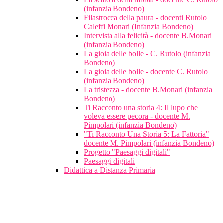
(infanzia Bondeno)
Filastrocca della paura - docenti Rutolo
Caleffi Monari (Infanzia Bondeno)
Intervista alla felicità - docente B.Monari
(infanzia Bondeno)
La gioia delle bolle - C. Rutolo (infanzia
Bondeno)
La gioia delle bolle - docente C. Rutolo
(infanzia Bondeno)
La tristezza - docente B.Monari (infanzia
Bondeno)
Ti Racconto una storia 4: Il lupo che
voleva essere pecora - docente M.
Pimpolari (infanzia Bondeno)
"Ti Racconto Una Storia 5: La Fattoria"
docente M. Pimpolari (infanzia Bondeno)
Progetto "Paesaggi digitali"
Paesaggi digitali
Didattica a Distanza Primaria