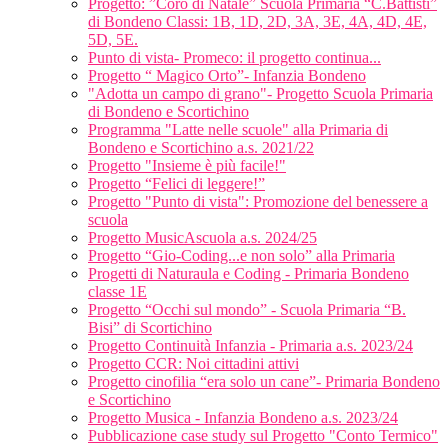
Progetto: ”Coro di Natale” Scuola Primaria “C.Battisti”
di Bondeno Classi: 1B, 1D, 2D, 3A, 3E, 4A, 4D, 4E,
5D, 5E.
Punto di vista- Promeco: il progetto continua...
Progetto “ Magico Orto”- Infanzia Bondeno
"Adotta un campo di grano"- Progetto Scuola Primaria
di Bondeno e Scortichino
Programma "Latte nelle scuole" alla Primaria di
Bondeno e Scortichino a.s. 2021/22
Progetto "Insieme è più facile!"
Progetto “Felici di leggere!”
Progetto "Punto di vista": Promozione del benessere a
scuola
Progetto MusicAscuola a.s. 2024/25
Progetto “Gio-Coding...e non solo” alla Primaria
Progetti di Naturaula e Coding - Primaria Bondeno
classe 1E
Progetto “Occhi sul mondo” - Scuola Primaria “B.
Bisi” di Scortichino
Progetto Continuità Infanzia - Primaria a.s. 2023/24
Progetto CCR: Noi cittadini attivi
Progetto cinofilia “era solo un cane”- Primaria Bondeno
e Scortichino
Progetto Musica - Infanzia Bondeno a.s. 2023/24
Pubblicazione case study sul Progetto "Conto Termico"