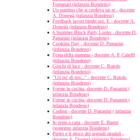
Fornasari (infanzia Bondeno)
Un puntino che si credeva un re - docente
A. Donegà (infanzia Bondeno)
Feedback lavori bimbi sez. E - docente A.
Donegà (infanzia Bondeno)
6 Summer Block Party Looks - docente D.
Paganini (infanzia Bondeno)
Cooking Day - docente D. Paganini
(infanzia Bondeno)
Festa della mamma - docente A. P. Caleffi
(infanzia Bondeno)
Giochi di luce - docente C. Rutolo
(infanzia Bondeno)
"Un po' di noi..." - docente C. Rutolo
(infanzia Bondeno)
Forme in cucina -docente D. Paganini (
infanzia Bondeno)
Forme in cucina -docente D. Paganini (
infanzia Bondeno)
Coding - docente D. Paganini ( infanzia
Bondeno)
Io resto a casa - docente E. Bagni
(sostegno infanzia Bondeno)
Pietro e il gioco dei segnali stradali -
docente A. Donegà (infanzia Bondeno)