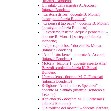
(Infanzia Bondeno)
Un saluto dalla maestra A. Accorsi
Infanzia Bondeno
"La storia di Tea" docente B. Monari
(sostegno infanzia Bondeno)
"Ci pensa il tuo papà" - docente B. Monari
( sostegno infanzia Bondeno)
"Lavoriamo insieme: acqua e pennarelli" -
docente B. Monari ( sostegno infanzia
Bondeno)
"L'ape capricciosa" docente B. Monari
(infanzia Bondeno)
"Andrà tutto bene" - docente A. Accorsi
(infanzia Bondeno)
Motoria - lezione 1- docente esperto Aller
Bozzoli scuole d'infanzia IC Bonati
Bondeno
L'arcobaleno - docente M. C. Fornasari
(infanzia Bondeno)
Religione "Amore, Pace, Speranza" -
docente M. Santato (infanzia Bondeno e
Lezzine)
Il calendario - docente M. C. Fornasari (
infanzia Bondeno)
“La roulette dei mostri “ - docente Barbara