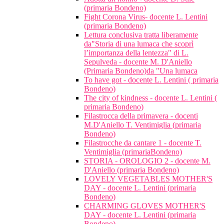
(primaria Bondeno)
Fight Corona Virus- docente L. Lentini
(primaria Bondeno)
Lettura conclusiva tratta liberamente
da"Storia di una lumaca che scoprì
l’importanza della lentezza" di L.
Sepulveda - docente M. D'Aniello
(Primaria Bondeno)da "Una lumaca
To have got - docente L. Lentini ( primaria
Bondeno)
The city of kindness - docente L. Lentini (
primaria Bondeno)
Filastrocca della primavera - docenti
M.D'Aniello T. Ventimiglia (primaria
Bondeno)
Filastrocche da cantare 1 - docente T.
Ventimiglia (primariaBondeno)
STORIA - OROLOGIO 2 - docente M.
D'Aniello (primaria Bondeno)
LOVELY VEGETABLES MOTHER'S
DAY - docente L. Lentini (primaria
Bondeno)
CHARMING GLOVES MOTHER'S
DAY - docente L. Lentini (primaria
Bondeno)