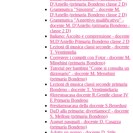
D'Aniello (primaria Bondeno classe 2 D)
Grammatica "Sinonimi" - docente M.
D'Aniello (primaria Bondeno classe 2 D)
Grammatica "Aggettivo qualificativo" -
docente M. D'Aniello (primaria Bondeno -
classe 2 D)
Italiano: Ascolto e comprensione - docente
M.D'Aniello Primaria Bondeno classe 2 D
Lezioni di musica classi seconde - docente
T. Ventimiglia
Corregere i compiti con Fotor - docente M.
Minghini (primaria Bondeno)
Tutorial per bambini "Come si consulta un
dizionario" - docente M. Menghini
(primaria Bondeno)
Lezioni di musica classi seconde primaria
Bondeno - docente T. Ventimigliaria
#Iorestoacasa docente R.Gentile classe IV
E Primaria Bondeno
#restiamoacasa della docente S.Benedusi
DaD alla primaria: divertiamoci! - docente
S. Melloni (primaria Bondeno)
Auguri pasquali - docente D. Casazza
(primaria Bondeno)
Adotta un nonno - docente D. Stile