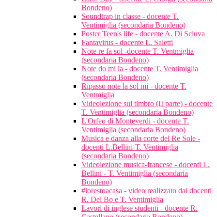
Bondeno)
Soundtrap in classe - docente T.
Ventimiglia (secondaria Bondeno)
Poster Teen's life - docente A. Di Sciuva
Fantavirus - docente L. Saletti
Note re fa sol -docente T. Ventmiglia
(secondaria Bondeno)
Note do mi la - docente T. Ventimiglia
(secondaria Bondeno)
Ripasso note la sol mi - docente T.
Ventmiglia
Videolezione sul timbro (II parte) - docente
T. Ventimiglia (secondaria Bondeno)
L'Orfeo di Monteverdi - docente T.
Ventimiglia (secondaria Bondeno)
Musica e danza alla corte del Re Sole -
docenti L.Bellini-T. Ventimiglia
(secondaria Bondeno)
Videolezione musica-francese - docenti L.
Bellini - T. Ventimiglia (secondaria
Bondeno)
#iorestoacasa - video realizzato dai docenti
R. Del Bo e T. Ventimiglia
Lavori di inglese studenti - docente R.
Castellano (secondaria Bondeno)