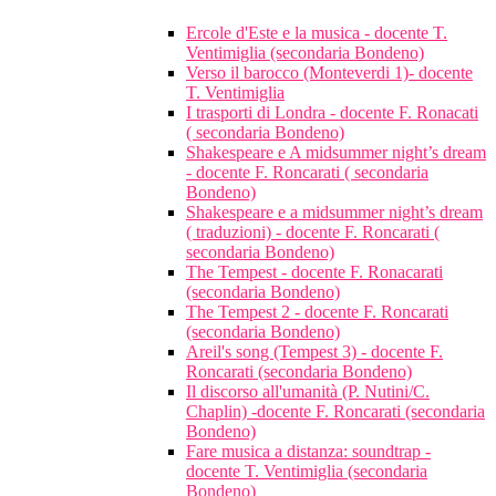
Ercole d'Este e la musica - docente T.
Ventimiglia (secondaria Bondeno)
Verso il barocco (Monteverdi 1)- docente
T. Ventimiglia
I trasporti di Londra - docente F. Ronacati
( secondaria Bondeno)
Shakespeare e A midsummer night’s dream
- docente F. Roncarati ( secondaria
Bondeno)
Shakespeare e a midsummer night’s dream
( traduzioni) - docente F. Roncarati (
secondaria Bondeno)
The Tempest - docente F. Ronacarati
(secondaria Bondeno)
The Tempest 2 - docente F. Roncarati
(secondaria Bondeno)
Areil's song (Tempest 3) - docente F.
Roncarati (secondaria Bondeno)
Il discorso all'umanità (P. Nutini/C.
Chaplin) -docente F. Roncarati (secondaria
Bondeno)
Fare musica a distanza: soundtrap -
docente T. Ventimiglia (secondaria
Bondeno)