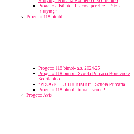
Bullying- Primaria Bondeno e Scortichino
Progetto d'Istituto “Insieme per dire… Stop
Bullying”
Progetto 118 bimbi
Progetto 118 bimbi- a.s. 2024/25
Progetto 118 bimbi - Scuola Primaria Bondeno e
Scortichino
“PROGETTO 118 BIMBI” - Scuola Primaria
Progetto 118 bimbi...torna a scuola!
Progetto Avis