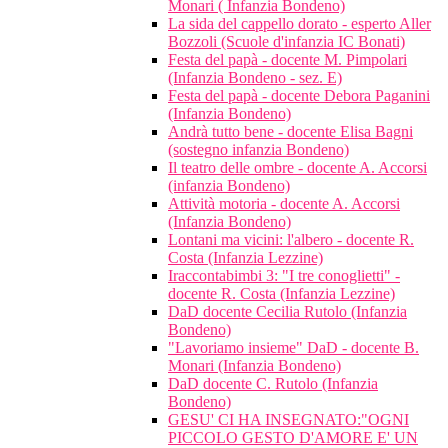
Monari ( Infanzia Bondeno)
La sida del cappello dorato - esperto Aller
Bozzoli (Scuole d'infanzia IC Bonati)
Festa del papà - docente M. Pimpolari
(Infanzia Bondeno - sez. E)
Festa del papà - docente Debora Paganini
(Infanzia Bondeno)
Andrà tutto bene - docente Elisa Bagni
(sostegno infanzia Bondeno)
Il teatro delle ombre - docente A. Accorsi
(infanzia Bondeno)
Attività motoria - docente A. Accorsi
(Infanzia Bondeno)
Lontani ma vicini: l'albero - docente R.
Costa (Infanzia Lezzine)
Iraccontabimbi 3: "I tre conoglietti" -
docente R. Costa (Infanzia Lezzine)
DaD docente Cecilia Rutolo (Infanzia
Bondeno)
"Lavoriamo insieme" DaD - docente B.
Monari (Infanzia Bondeno)
DaD docente C. Rutolo (Infanzia
Bondeno)
GESU' CI HA INSEGNATO:"OGNI
PICCOLO GESTO D'AMORE E' UN