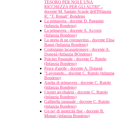
TESORO PER NOI E UNA
RICCHEZZA PER GLI ALTRI" -
docente M. Santato Scuole dell'INfanzia
IC "T. Bonati" Bondeno
La primavera - docente D. Paganini
(infanzia Bondeno)
La primavera - docente A. Accorsi
(Infanzia Bondeno)
La storia di un coronavirus - docente Elisa
Bagni (Infanzia Bondeno)
Costruiamo lacasastronave - docente A.
Donegà (Infanzia BOndeno)
Pulcino Pasquale - docente C. Rutolo
(Infanzia Bondeno)
Pesce d'aprile - docente A. Donegà
"Lavorando... docente C. Rutolo (infanzia
Bondeno)
Apetta di primavera - docente C. Rutolo
(infanzia Bondeno)
I nostri arcobaleni - docente C. Rutolo
(infanzia Bondeno)
Gallinella pasquale - docente C. Rutolo
(infanzia Bondeno)
Un po' di motricità fine - docente B.
Monari (infanzia Bondeno)