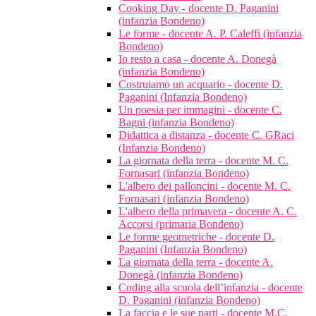
Cooking Day - docente D. Paganini
(infanzia Bondeno)
Le forme - docente A. P. Caleffi (infanzia
Bondeno)
Io resto a casa - docente A. Donegà
(infanzia Bondeno)
Costruiamo un acquario - docente D.
Paganini (Infanzia Bondeno)
Un poesia per immagini - docente C.
Bagni (infanzia Bondeno)
Didattica a distanza - docente C. GRaci
(Infanzia Bondeno)
La giornata della terra - docente M. C.
Fornasari (infanzia Bondeno)
L'albero dei palloncini - docente M. C.
Fornasari (infanzia Bondeno)
L'albero della primavera - docente A. C.
Accorsi (primaria Bondeno)
Le forme geometriche - docente D.
Paganini (Infanzia Bondeno)
La giornata della terra - docente A.
Donegà (infanzia Bondeno)
Coding alla scuola dell’infanzia - docente
D. Paganini (infanzia Bondeno)
La faccia e le sue parti - docente M.C.