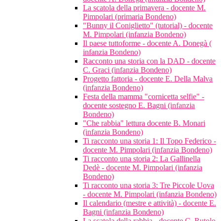
La scatola della primavera - docente M.
Pimpolari (primaria Bondeno)
"Bunny il Coniglietto" (tutorial) - docente
M. Pimpolari (infanzia Bondeno)
Il paese tuttoforme - docente A. Donegà (
infanzia Bondeno)
Racconto una storia con la DAD - docente
C. Graci (infanzia Bondeno)
Progetto fattoria - docente E. Della Malva
(infanzia Bondeno)
Festa della mamma "cornicetta selfie" -
docente sostegno E. Bagni (infanzia
Bondeno)
"Che rabbia" lettura docente B. Monari
(infanzia Bondeno)
Ti racconto una storia 1: Il Topo Federico -
docente M. Pimpolari (infanzia Bondeno)
Ti racconto una storia 2: La Gallinella
Dedè - docente M. Pimpolari (infanzia
Bondeno)
Ti racconto una storia 3: Tre Piccole Uova
- docente M. Pimpolari (infanzia Bondeno)
Il calendario (mestre e attività) - docente E.
Bagni (infanzia Bondeno)
La scatola della rabbia - docente C. Rutolo