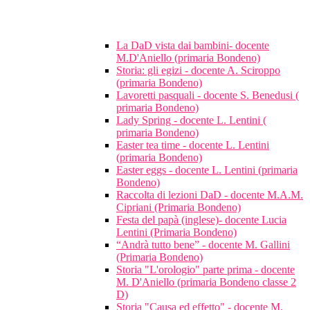
La DaD vista dai bambini- docente
M.D'Aniello (primaria Bondeno)
Storia: gli egizi - docente A. Sciroppo
(primaria Bondeno)
Lavoretti pasquali - docente S. Benedusi (
primaria Bondeno)
Lady Spring - docente L. Lentini (
primaria Bondeno)
Easter tea time - docente L. Lentini
(primaria Bondeno)
Easter eggs - docente L. Lentini (primaria
Bondeno)
Raccolta di lezioni DaD - docente M.A.M.
Cipriani (Primaria Bondeno)
Festa del papà (inglese)- docente Lucia
Lentini (Primaria Bondeno)
“Andrà tutto bene” - docente M. Gallini
(Primaria Bondeno)
Storia "L'orologio" parte prima - docente
M. D'Aniello (primaria Bondeno classe 2
D)
Storia "Causa ed effetto" - docente M.