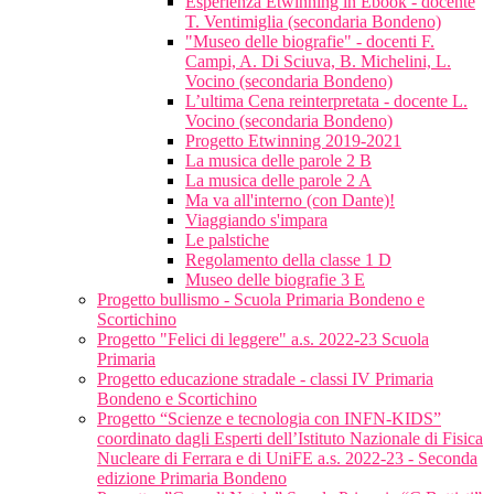
Esperienza Etwinning in Ebook - docente
T. Ventimiglia (secondaria Bondeno)
"Museo delle biografie" - docenti F.
Campi, A. Di Sciuva, B. Michelini, L.
Vocino (secondaria Bondeno)
L’ultima Cena reinterpretata - docente L.
Vocino (secondaria Bondeno)
Progetto Etwinning 2019-2021
La musica delle parole 2 B
La musica delle parole 2 A
Ma va all'interno (con Dante)!
Viaggiando s'impara
Le palstiche
Regolamento della classe 1 D
Museo delle biografie 3 E
Progetto bullismo - Scuola Primaria Bondeno e
Scortichino
Progetto "Felici di leggere" a.s. 2022-23 Scuola
Primaria
Progetto educazione stradale - classi IV Primaria
Bondeno e Scortichino
Progetto “Scienze e tecnologia con INFN-KIDS”
coordinato dagli Esperti dell’Istituto Nazionale di Fisica
Nucleare di Ferrara e di UniFE a.s. 2022-23 - Seconda
edizione Primaria Bondeno