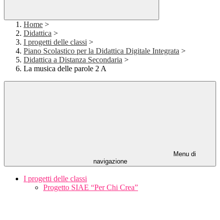
Home
>
Didattica
>
I progetti delle classi
>
Piano Scolastico per la Didattica Digitale Integrata
>
Didattica a Distanza Secondaria
>
La musica delle parole 2 A
Menu di
navigazione
I progetti delle classi
Progetto SIAE “Per Chi Crea”