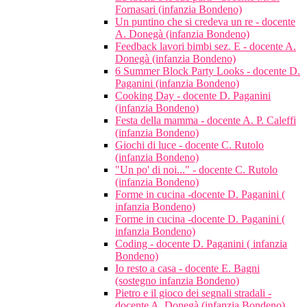
Fornasari (infanzia Bondeno)
Un puntino che si credeva un re - docente
A. Donegà (infanzia Bondeno)
Feedback lavori bimbi sez. E - docente A.
Donegà (infanzia Bondeno)
6 Summer Block Party Looks - docente D.
Paganini (infanzia Bondeno)
Cooking Day - docente D. Paganini
(infanzia Bondeno)
Festa della mamma - docente A. P. Caleffi
(infanzia Bondeno)
Giochi di luce - docente C. Rutolo
(infanzia Bondeno)
"Un po' di noi..." - docente C. Rutolo
(infanzia Bondeno)
Forme in cucina -docente D. Paganini (
infanzia Bondeno)
Forme in cucina -docente D. Paganini (
infanzia Bondeno)
Coding - docente D. Paganini ( infanzia
Bondeno)
Io resto a casa - docente E. Bagni
(sostegno infanzia Bondeno)
Pietro e il gioco dei segnali stradali -
docente A. Donegà (infanzia Bondeno)