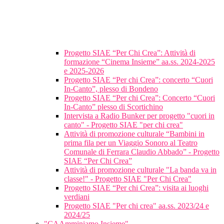
Progetto SIAE “Per Chi Crea”: Attività di
formazione “Cinema Insieme” aa.ss. 2024-2025
e 2025-2026
Progetto SIAE “Per chi Crea”: concerto “Cuori
In-Canto”, plesso di Bondeno
Progetto SIAE “Per chi Crea”: Concerto “Cuori
In-Canto” plesso di Scortichino
Intervista a Radio Bunker per progetto "cuori in
canto" - Progetto SIAE "per chi crea"
Attività di promozione culturale “Bambini in
prima fila per un Viaggio Sonoro al Teatro
Comunale di Ferrara Claudio Abbado” - Progetto
SIAE “Per Chi Crea”
Attività di promozione culturale "La banda va in
classe!" - Progetto SIAE "Per Chi Crea"
Progetto SIAE “Per chi Crea”: visita ai luoghi
verdiani
Progetto SIAE "Per chi crea" aa.ss. 2023/24 e
2024/25
"CAAmminiamo Insieme"