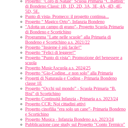
Progetto: ”Coro di Natale” Scuola Primaria “C.Battisti”
di Bondeno Classi: 1B, 1D, 2D, 3A, 3E, 4A, 4D, 4E,
5D, 5E.
Punto di vista- Promeco: il progetto continua...
Progetto “ Magico Orto”- Infanzia Bondeno
"Adotta un campo di grano"- Progetto Scuola Primaria
di Bondeno e Scortichino
Programma "Latte nelle scuole" alla Primaria di
Bondeno e Scortichino a.s. 2021/22
Progetto "Insieme è più facile!"
Progetto “Felici di leggere!”
Progetto "Punto di vista": Promozione del benessere a
scuola
Progetto MusicAscuola a.s. 2024/25
Progetto “Gio-Coding...e non solo” alla Primaria
Progetti di Naturaula e Coding - Primaria Bondeno
classe 1E
Progetto “Occhi sul mondo” - Scuola Primaria “B.
Bisi” di Scortichino
Progetto Continuità Infanzia - Primaria a.s. 2023/24
Progetto CCR: Noi cittadini attivi
Progetto cinofilia “era solo un cane”- Primaria Bondeno
e Scortichino
Progetto Musica - Infanzia Bondeno a.s. 2023/24
Pubblicazione case study sul Progetto "Conto Termico"