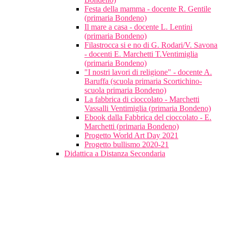
Festa della mamma - docente R. Gentile
(primaria Bondeno)
Il mare a casa - docente L. Lentini
(primaria Bondeno)
Filastrocca si e no di G. Rodari/V. Savona
- docenti E. Marchetti T.Ventimiglia
(primaria Bondeno)
"I nostri lavori di religione" - docente A.
Baruffa (scuola primaria Scortichino-
scuola primaria Bondeno)
La fabbrica di cioccolato - Marchetti
Vassalli Ventimiglia (primaria Bondeno)
Ebook dalla Fabbrica del cioccolato - E.
Marchetti (primaria Bondeno)
Progetto World Art Day 2021
Progetto bullismo 2020-21
Didattica a Distanza Secondaria