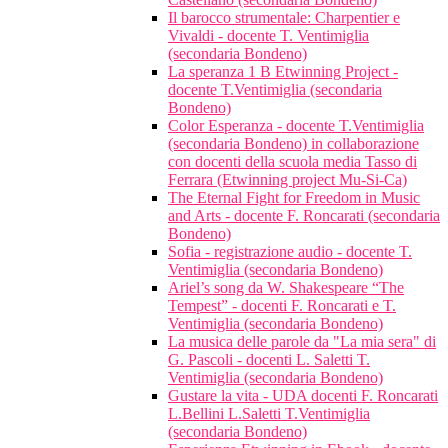
Il barocco strumentale: Charpentier e
Vivaldi - docente T. Ventimiglia
(secondaria Bondeno)
La speranza 1 B Etwinning Project -
docente T.Ventimiglia (secondaria
Bondeno)
Color Esperanza - docente T.Ventimiglia
(secondaria Bondeno) in collaborazione
con docenti della scuola media Tasso di
Ferrara (Etwinning project Mu-Si-Ca)
The Eternal Fight for Freedom in Music
and Arts - docente F. Roncarati (secondaria
Bondeno)
Sofia - registrazione audio - docente T.
Ventimiglia (secondaria Bondeno)
Ariel’s song da W. Shakespeare “The
Tempest” - docenti F. Roncarati e T.
Ventimiglia (secondaria Bondeno)
La musica delle parole da "La mia sera" di
G. Pascoli - docenti L. Saletti T.
Ventimiglia (secondaria Bondeno)
Gustare la vita - UDA docenti F. Roncarati
L.Bellini L.Saletti T.Ventimiglia
(secondaria Bondeno)