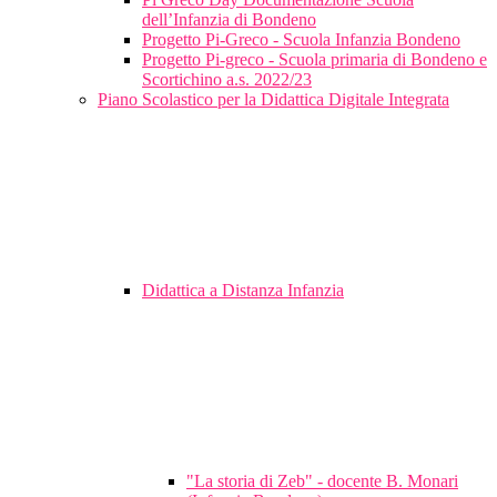
dell’Infanzia di Bondeno
Progetto Pi-Greco - Scuola Infanzia Bondeno
Progetto Pi-greco - Scuola primaria di Bondeno e
Scortichino a.s. 2022/23
Piano Scolastico per la Didattica Digitale Integrata
Didattica a Distanza Infanzia
"La storia di Zeb" - docente B. Monari