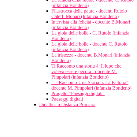
(infanzia Bondeno)
Filastrocca della paura - docenti Rutolo
Caleffi Monari (Infanzia Bondeno)
Intervista alla felicità - docente B.Monari
(infanzia Bondeno)
La gioia delle bolle - C. Rutolo (infanzia
Bondeno)
La gioia delle bolle - docente C. Rutolo
(infanzia Bondeno)
La tristezza - docente B.Monari (infanzia
Bondeno)
Ti Racconto una storia 4: Il lupo che
voleva essere pecora - docente M.
Pimpolari (infanzia Bondeno)
"Ti Racconto Una Storia 5: La Fattoria"
docente M. Pimpolari (infanzia Bondeno)
Progetto "Paesaggi digitali"
Paesaggi digitali
Didattica a Distanza Primaria