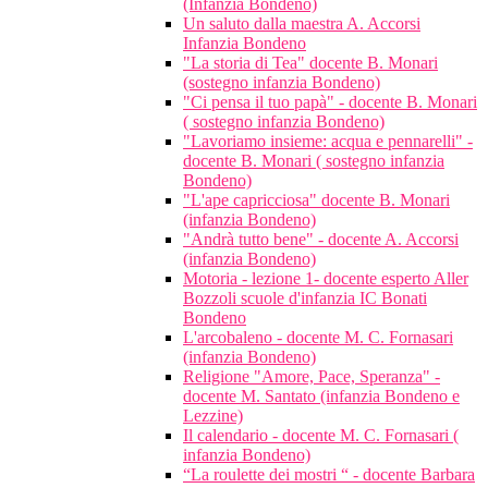
(Infanzia Bondeno)
Un saluto dalla maestra A. Accorsi
Infanzia Bondeno
"La storia di Tea" docente B. Monari
(sostegno infanzia Bondeno)
"Ci pensa il tuo papà" - docente B. Monari
( sostegno infanzia Bondeno)
"Lavoriamo insieme: acqua e pennarelli" -
docente B. Monari ( sostegno infanzia
Bondeno)
"L'ape capricciosa" docente B. Monari
(infanzia Bondeno)
"Andrà tutto bene" - docente A. Accorsi
(infanzia Bondeno)
Motoria - lezione 1- docente esperto Aller
Bozzoli scuole d'infanzia IC Bonati
Bondeno
L'arcobaleno - docente M. C. Fornasari
(infanzia Bondeno)
Religione "Amore, Pace, Speranza" -
docente M. Santato (infanzia Bondeno e
Lezzine)
Il calendario - docente M. C. Fornasari (
infanzia Bondeno)
“La roulette dei mostri “ - docente Barbara