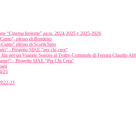
ione “Cinema Insieme” aa.ss. 2024-2025 e 2025-2026
-Canto”, plesso di Bondeno
-Canto” plesso di Scortichino
anto" - Progetto SIAE "per chi crea"
ma fila per un Viaggio Sonoro al Teatro Comunale di Ferrara Claudio A
classe!" - Progetto SIAE "Per Chi Crea"
iani
4/25
 2022-23