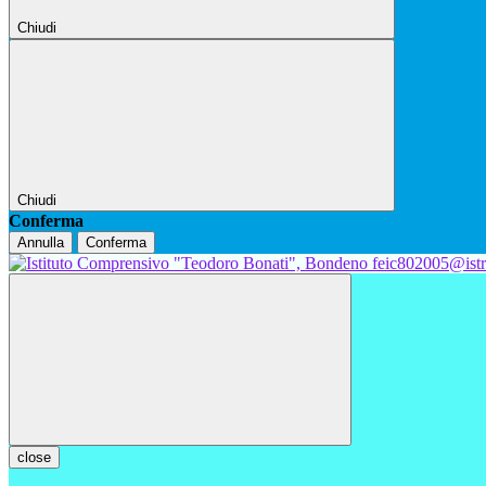
Chiudi
Chiudi
Conferma
Annulla
Conferma
feic802005@istr
close