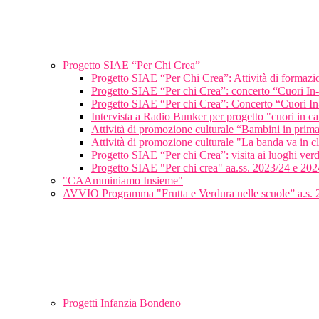
Progetto SIAE “Per Chi Crea”
Progetto SIAE “Per Chi Crea”: Attività di formaz
Progetto SIAE “Per chi Crea”: concerto “Cuori In
Progetto SIAE “Per chi Crea”: Concerto “Cuori In
Intervista a Radio Bunker per progetto "cuori in c
Attività di promozione culturale “Bambini in pri
Attività di promozione culturale "La banda va in 
Progetto SIAE “Per chi Crea”: visita ai luoghi verd
Progetto SIAE "Per chi crea" aa.ss. 2023/24 e 202
"CAAmminiamo Insieme"
AVVIO Programma "Frutta e Verdura nelle scuole” a.s.
Progetti Infanzia Bondeno