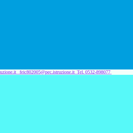
uzione.it
feic802005@pec.istruzione.it
Tel. 0532-898077