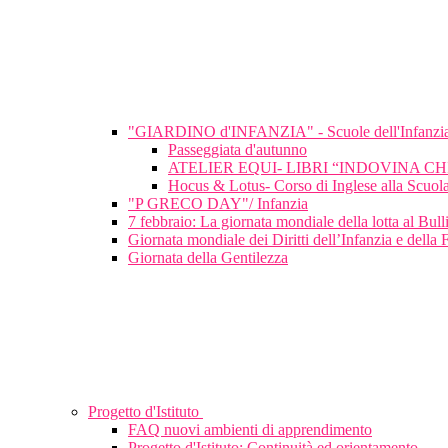
"GIARDINO d'INFANZIA" - Scuole dell'Infanzi
Passeggiata d'autunno
ATELIER EQUI- LIBRI “INDOVINA C
Hocus & Lotus- Corso di Inglese alla Scuola
"P GRECO DAY"/ Infanzia
7 febbraio: La giornata mondiale della lotta al Bu
Giornata mondiale dei Diritti dell’Infanzia e della 
Giornata della Gentilezza
Progetto d'Istituto
FAQ nuovi ambienti di apprendimento
Progetto d'Istituto: Continuità ed orientamento