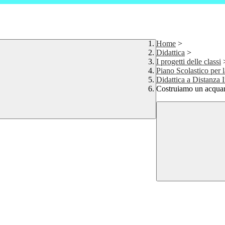
Home
>
Didattica
>
I progetti delle classi
Piano Scolastico per l
Didattica a Distanza 
Costruiamo un acquar