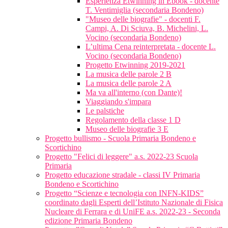
Esperienza Etwinning in Ebook - docente
T. Ventimiglia (secondaria Bondeno)
"Museo delle biografie" - docenti F.
Campi, A. Di Sciuva, B. Michelini, L.
Vocino (secondaria Bondeno)
L’ultima Cena reinterpretata - docente L.
Vocino (secondaria Bondeno)
Progetto Etwinning 2019-2021
La musica delle parole 2 B
La musica delle parole 2 A
Ma va all'interno (con Dante)!
Viaggiando s'impara
Le palstiche
Regolamento della classe 1 D
Museo delle biografie 3 E
Progetto bullismo - Scuola Primaria Bondeno e
Scortichino
Progetto "Felici di leggere" a.s. 2022-23 Scuola
Primaria
Progetto educazione stradale - classi IV Primaria
Bondeno e Scortichino
Progetto “Scienze e tecnologia con INFN-KIDS”
coordinato dagli Esperti dell’Istituto Nazionale di Fisica
Nucleare di Ferrara e di UniFE a.s. 2022-23 - Seconda
edizione Primaria Bondeno