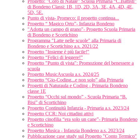
Progetto: ”Coro di Natale” Scuola Primaria “C.Battisti”
di Bondeno Classi: 1B, 1D, 2D, 3A, 3E, 4A, 4D, 4E,
5D, 5E.
Punto di vista- Promeco: il progetto continua...
Progetto “ Magico Orto”- Infanzia Bondeno
"Adotta un campo di grano"- Progetto Scuola Primaria
di Bondeno e Scortichino
Programma "Latte nelle scuole" alla Primaria di
Bondeno e Scortichino a.s. 2021/22
Progetto "Insieme è più facile!"
Progetto “Felici di leggere!”
Progetto "Punto di vista": Promozione del benessere a
scuola
Progetto MusicAscuola a.s. 2024/25
Progetto “Gio-Coding...e non solo” alla Primaria
Progetti di Naturaula e Coding - Primaria Bondeno
classe 1E
Progetto “Occhi sul mondo” - Scuola Primaria “B.
Bisi” di Scortichino
Progetto Continuità Infanzia - Primaria a.s. 2023/24
Progetto CCR: Noi cittadini attivi
Progetto cinofilia “era solo un cane”- Primaria Bondeno
e Scortichino
Progetto Musica - Infanzia Bondeno a.s. 2023/24
Pubblicazione case study sul Progetto "Conto Termico"