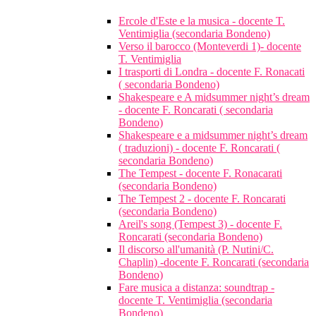
Ercole d'Este e la musica - docente T.
Ventimiglia (secondaria Bondeno)
Verso il barocco (Monteverdi 1)- docente
T. Ventimiglia
I trasporti di Londra - docente F. Ronacati
( secondaria Bondeno)
Shakespeare e A midsummer night’s dream
- docente F. Roncarati ( secondaria
Bondeno)
Shakespeare e a midsummer night’s dream
( traduzioni) - docente F. Roncarati (
secondaria Bondeno)
The Tempest - docente F. Ronacarati
(secondaria Bondeno)
The Tempest 2 - docente F. Roncarati
(secondaria Bondeno)
Areil's song (Tempest 3) - docente F.
Roncarati (secondaria Bondeno)
Il discorso all'umanità (P. Nutini/C.
Chaplin) -docente F. Roncarati (secondaria
Bondeno)
Fare musica a distanza: soundtrap -
docente T. Ventimiglia (secondaria
Bondeno)