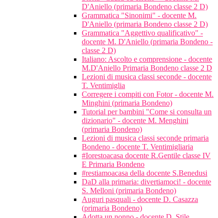
D'Aniello (primaria Bondeno classe 2 D)
Grammatica "Sinonimi" - docente M.
D'Aniello (primaria Bondeno classe 2 D)
Grammatica "Aggettivo qualificativo" -
docente M. D'Aniello (primaria Bondeno -
classe 2 D)
Italiano: Ascolto e comprensione - docente
M.D'Aniello Primaria Bondeno classe 2 D
Lezioni di musica classi seconde - docente
T. Ventimiglia
Corregere i compiti con Fotor - docente M.
Minghini (primaria Bondeno)
Tutorial per bambini "Come si consulta un
dizionario" - docente M. Menghini
(primaria Bondeno)
Lezioni di musica classi seconde primaria
Bondeno - docente T. Ventimigliaria
#Iorestoacasa docente R.Gentile classe IV
E Primaria Bondeno
#restiamoacasa della docente S.Benedusi
DaD alla primaria: divertiamoci! - docente
S. Melloni (primaria Bondeno)
Auguri pasquali - docente D. Casazza
(primaria Bondeno)
Adotta un nonno - docente D. Stile