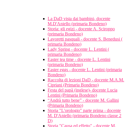
La DaD vista dai bambini- docente
M.D'Aniello (primaria Bondeno)
Storia: gli egizi - docente A. Sciroppo
(primaria Bondeno)
Lavoretti pasquali - docente S. Benedusi (
primaria Bondeno)
Lady Spring - docente L. Lentini (
primaria Bondeno)
Easter tea time - docente L. Lentini
(primaria Bondeno)
Easter eggs - docente L. Lentini (primaria
Bondeno)
Raccolta di lezioni DaD - docente M.A.M.
Cipriani (Primaria Bondeno)
Festa del papà (inglese)- docente Lucia
Lentini (Primaria Bondeno)
“Andrà tutto bene” - docente M. Gallini
(Primaria Bondeno)
Storia "L'orologio" parte prima - docente
M. D'Aniello (primaria Bondeno classe 2
D)
Storia "Causa ed effetto" - docente M.