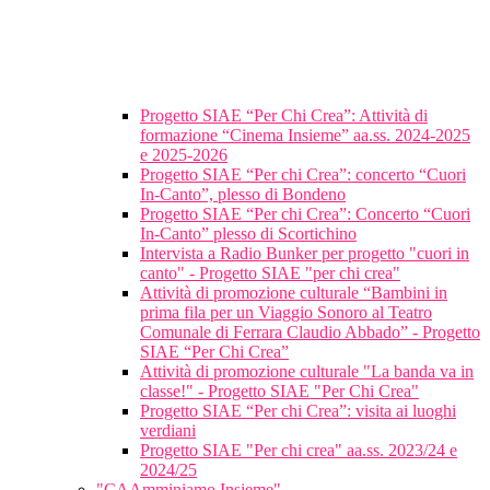
Progetto SIAE “Per Chi Crea”: Attività di
formazione “Cinema Insieme” aa.ss. 2024-2025
e 2025-2026
Progetto SIAE “Per chi Crea”: concerto “Cuori
In-Canto”, plesso di Bondeno
Progetto SIAE “Per chi Crea”: Concerto “Cuori
In-Canto” plesso di Scortichino
Intervista a Radio Bunker per progetto "cuori in
canto" - Progetto SIAE "per chi crea"
Attività di promozione culturale “Bambini in
prima fila per un Viaggio Sonoro al Teatro
Comunale di Ferrara Claudio Abbado” - Progetto
SIAE “Per Chi Crea”
Attività di promozione culturale "La banda va in
classe!" - Progetto SIAE "Per Chi Crea"
Progetto SIAE “Per chi Crea”: visita ai luoghi
verdiani
Progetto SIAE "Per chi crea" aa.ss. 2023/24 e
2024/25
"CAAmminiamo Insieme"