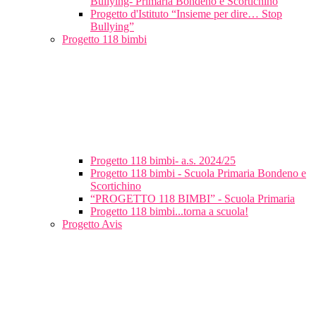
Bullying- Primaria Bondeno e Scortichino
Progetto d'Istituto “Insieme per dire… Stop
Bullying”
Progetto 118 bimbi
Progetto 118 bimbi- a.s. 2024/25
Progetto 118 bimbi - Scuola Primaria Bondeno e
Scortichino
“PROGETTO 118 BIMBI” - Scuola Primaria
Progetto 118 bimbi...torna a scuola!
Progetto Avis