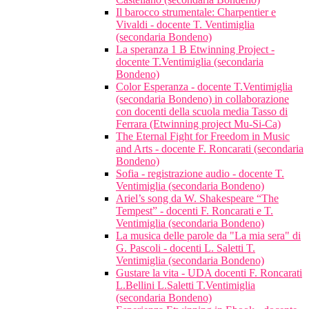
Il barocco strumentale: Charpentier e
Vivaldi - docente T. Ventimiglia
(secondaria Bondeno)
La speranza 1 B Etwinning Project -
docente T.Ventimiglia (secondaria
Bondeno)
Color Esperanza - docente T.Ventimiglia
(secondaria Bondeno) in collaborazione
con docenti della scuola media Tasso di
Ferrara (Etwinning project Mu-Si-Ca)
The Eternal Fight for Freedom in Music
and Arts - docente F. Roncarati (secondaria
Bondeno)
Sofia - registrazione audio - docente T.
Ventimiglia (secondaria Bondeno)
Ariel’s song da W. Shakespeare “The
Tempest” - docenti F. Roncarati e T.
Ventimiglia (secondaria Bondeno)
La musica delle parole da "La mia sera" di
G. Pascoli - docenti L. Saletti T.
Ventimiglia (secondaria Bondeno)
Gustare la vita - UDA docenti F. Roncarati
L.Bellini L.Saletti T.Ventimiglia
(secondaria Bondeno)