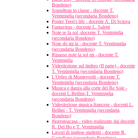
Bondeno)
Soundtrap in classe - docente T.
Ventimiglia (secondaria Bondeno)
Poster Teen's life - docente A. Di Sciuva
Fantavirus - docente L. Saletti
Note re fa sol -docente T. Ventmiglia
(secondaria Bondeno)
Note do mi la - docente T. Ventimiglia
(secondaria Bondeno)
Ripasso note la sol mi - docente T.
Ventmiglia
Videolezione sul timbro (II parte) - docente
T. Ventimiglia (secondaria Bondeno)
L'Orfeo di Monteverdi - docente T.
Ventimiglia (secondaria Bondeno)
Musica e danza alla corte del Re Sole -
docenti L.Bellini-T. Ventimiglia
(secondaria Bondeno)
Videolezione musica-francese - docenti L.
Bellini - T. Ventimiglia (secondaria
Bondeno)
#iorestoacasa - video realizzato dai docenti
R. Del Bo e T. Ventimiglia
Lavori di inglese studenti - docente R.
Castellano (secondaria Bondeno)