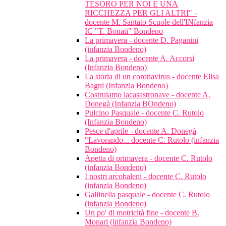
TESORO PER NOI E UNA
RICCHEZZA PER GLI ALTRI" -
docente M. Santato Scuole dell'INfanzia
IC "T. Bonati" Bondeno
La primavera - docente D. Paganini
(infanzia Bondeno)
La primavera - docente A. Accorsi
(Infanzia Bondeno)
La storia di un coronavirus - docente Elisa
Bagni (Infanzia Bondeno)
Costruiamo lacasastronave - docente A.
Donegà (Infanzia BOndeno)
Pulcino Pasquale - docente C. Rutolo
(Infanzia Bondeno)
Pesce d'aprile - docente A. Donegà
"Lavorando... docente C. Rutolo (infanzia
Bondeno)
Apetta di primavera - docente C. Rutolo
(infanzia Bondeno)
I nostri arcobaleni - docente C. Rutolo
(infanzia Bondeno)
Gallinella pasquale - docente C. Rutolo
(infanzia Bondeno)
Un po' di motricità fine - docente B.
Monari (infanzia Bondeno)