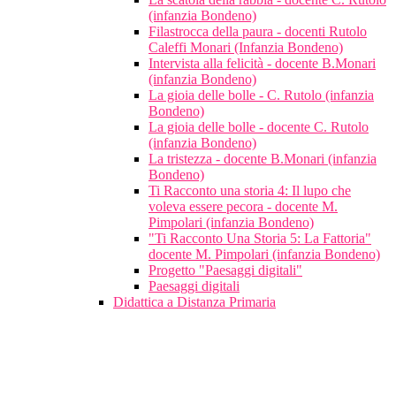
(infanzia Bondeno)
Filastrocca della paura - docenti Rutolo
Caleffi Monari (Infanzia Bondeno)
Intervista alla felicità - docente B.Monari
(infanzia Bondeno)
La gioia delle bolle - C. Rutolo (infanzia
Bondeno)
La gioia delle bolle - docente C. Rutolo
(infanzia Bondeno)
La tristezza - docente B.Monari (infanzia
Bondeno)
Ti Racconto una storia 4: Il lupo che
voleva essere pecora - docente M.
Pimpolari (infanzia Bondeno)
"Ti Racconto Una Storia 5: La Fattoria"
docente M. Pimpolari (infanzia Bondeno)
Progetto "Paesaggi digitali"
Paesaggi digitali
Didattica a Distanza Primaria