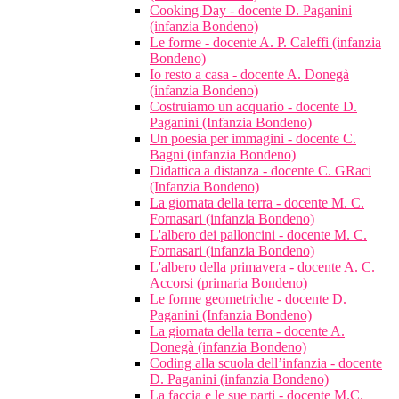
Cooking Day - docente D. Paganini
(infanzia Bondeno)
Le forme - docente A. P. Caleffi (infanzia
Bondeno)
Io resto a casa - docente A. Donegà
(infanzia Bondeno)
Costruiamo un acquario - docente D.
Paganini (Infanzia Bondeno)
Un poesia per immagini - docente C.
Bagni (infanzia Bondeno)
Didattica a distanza - docente C. GRaci
(Infanzia Bondeno)
La giornata della terra - docente M. C.
Fornasari (infanzia Bondeno)
L'albero dei palloncini - docente M. C.
Fornasari (infanzia Bondeno)
L'albero della primavera - docente A. C.
Accorsi (primaria Bondeno)
Le forme geometriche - docente D.
Paganini (Infanzia Bondeno)
La giornata della terra - docente A.
Donegà (infanzia Bondeno)
Coding alla scuola dell’infanzia - docente
D. Paganini (infanzia Bondeno)
La faccia e le sue parti - docente M.C.