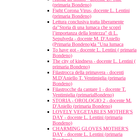
(primaria Bondeno)
Fight Corona Virus- docente L. Lentini
(primaria Bondeno)
Lettura conclusiva tratta liberamente
da"Storia di una lumaca che scoprì
l’importanza della lentezza" di L.
Sepulveda - docente M. D'Aniello
(Primaria Bondeno)da "Una lumaca
To have got - docente L. Lentini ( primaria
Bondeno)
The city of kindness - docente L. Lentini (
primaria Bondeno)
Filastrocca della primavera - docenti
M.D'Aniello T. Ventimiglia (primaria
Bondeno)
Filastrocche da cantare 1 - docente T.
Ventimiglia (primariaBondeno)
STORIA - OROLOGIO 2 - docente M.
D'Aniello (primaria Bondeno)
LOVELY VEGETABLES MOTHER'S
DAY - docente L. Lentini (primaria
Bondeno)
CHARMING GLOVES MOTHER'S
DAY - docente L. Lentini (primaria
Bondeno)