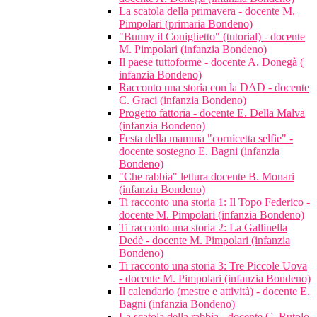
La scatola della primavera - docente M.
Pimpolari (primaria Bondeno)
"Bunny il Coniglietto" (tutorial) - docente
M. Pimpolari (infanzia Bondeno)
Il paese tuttoforme - docente A. Donegà (
infanzia Bondeno)
Racconto una storia con la DAD - docente
C. Graci (infanzia Bondeno)
Progetto fattoria - docente E. Della Malva
(infanzia Bondeno)
Festa della mamma "cornicetta selfie" -
docente sostegno E. Bagni (infanzia
Bondeno)
"Che rabbia" lettura docente B. Monari
(infanzia Bondeno)
Ti racconto una storia 1: Il Topo Federico -
docente M. Pimpolari (infanzia Bondeno)
Ti racconto una storia 2: La Gallinella
Dedè - docente M. Pimpolari (infanzia
Bondeno)
Ti racconto una storia 3: Tre Piccole Uova
- docente M. Pimpolari (infanzia Bondeno)
Il calendario (mestre e attività) - docente E.
Bagni (infanzia Bondeno)
La scatola della rabbia - docente C. Rutolo