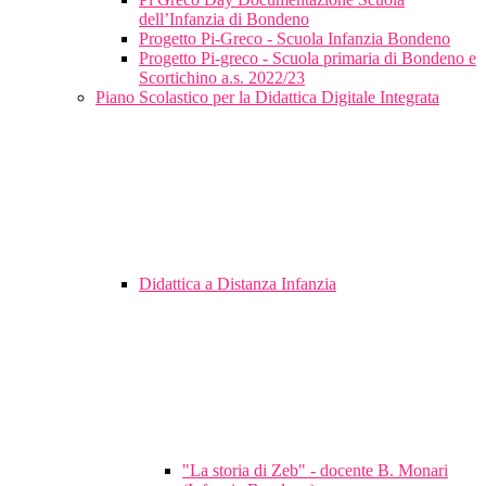
dell’Infanzia di Bondeno
Progetto Pi-Greco - Scuola Infanzia Bondeno
Progetto Pi-greco - Scuola primaria di Bondeno e
Scortichino a.s. 2022/23
Piano Scolastico per la Didattica Digitale Integrata
Didattica a Distanza Infanzia
"La storia di Zeb" - docente B. Monari