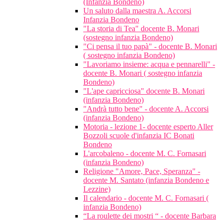
(Infanzia Bondeno)
Un saluto dalla maestra A. Accorsi
Infanzia Bondeno
"La storia di Tea" docente B. Monari
(sostegno infanzia Bondeno)
"Ci pensa il tuo papà" - docente B. Monari
( sostegno infanzia Bondeno)
"Lavoriamo insieme: acqua e pennarelli" -
docente B. Monari ( sostegno infanzia
Bondeno)
"L'ape capricciosa" docente B. Monari
(infanzia Bondeno)
"Andrà tutto bene" - docente A. Accorsi
(infanzia Bondeno)
Motoria - lezione 1- docente esperto Aller
Bozzoli scuole d'infanzia IC Bonati
Bondeno
L'arcobaleno - docente M. C. Fornasari
(infanzia Bondeno)
Religione "Amore, Pace, Speranza" -
docente M. Santato (infanzia Bondeno e
Lezzine)
Il calendario - docente M. C. Fornasari (
infanzia Bondeno)
“La roulette dei mostri “ - docente Barbara