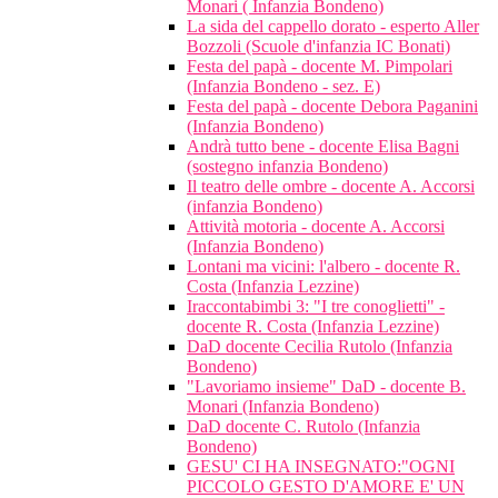
Monari ( Infanzia Bondeno)
La sida del cappello dorato - esperto Aller
Bozzoli (Scuole d'infanzia IC Bonati)
Festa del papà - docente M. Pimpolari
(Infanzia Bondeno - sez. E)
Festa del papà - docente Debora Paganini
(Infanzia Bondeno)
Andrà tutto bene - docente Elisa Bagni
(sostegno infanzia Bondeno)
Il teatro delle ombre - docente A. Accorsi
(infanzia Bondeno)
Attività motoria - docente A. Accorsi
(Infanzia Bondeno)
Lontani ma vicini: l'albero - docente R.
Costa (Infanzia Lezzine)
Iraccontabimbi 3: "I tre conoglietti" -
docente R. Costa (Infanzia Lezzine)
DaD docente Cecilia Rutolo (Infanzia
Bondeno)
"Lavoriamo insieme" DaD - docente B.
Monari (Infanzia Bondeno)
DaD docente C. Rutolo (Infanzia
Bondeno)
GESU' CI HA INSEGNATO:"OGNI
PICCOLO GESTO D'AMORE E' UN