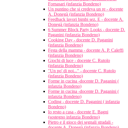
Fornasari (infanzia Bondeno)
Un puntino che si credeva un re - docente
A. Donegà (infanzia Bondeno)
Feedback lavori bimbi sez. E - docente A.
Donegà (infanzia Bondeno)
6 Summer Block Party Looks - docente D.
Paganini (infanzia Bondeno)
Cooking Day - docente D. Paganini
(infanzia Bondeno)
Festa della mamma - docente A. P. Caleffi
(infanzia Bondeno)
Giochi di luce - docente C. Rutolo
(infanzia Bondeno)
"Un po' di noi..." - docente C. Rutolo
(infanzia Bondeno)
Forme in cucina -docente D. Paganini (
infanzia Bondeno)
Forme in cucina -docente D. Paganini (
infanzia Bondeno)
Coding - docente D. Paganini ( infanzia
Bondeno)
Io resto a casa - docente E. Bagni
(sostegno infanzia Bondeno)
Pietro e il gioco dei segnali stradali -
docente A. Donegà (infanzia Bondeno)