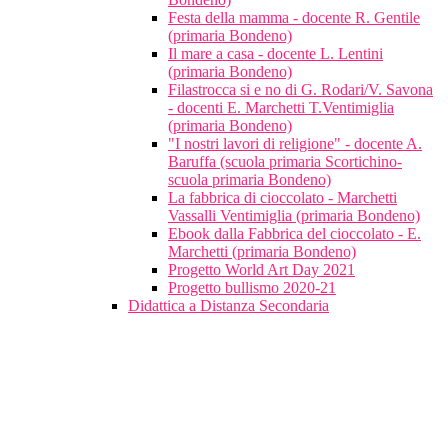
Festa della mamma - docente R. Gentile
(primaria Bondeno)
Il mare a casa - docente L. Lentini
(primaria Bondeno)
Filastrocca si e no di G. Rodari/V. Savona
- docenti E. Marchetti T.Ventimiglia
(primaria Bondeno)
"I nostri lavori di religione" - docente A.
Baruffa (scuola primaria Scortichino-
scuola primaria Bondeno)
La fabbrica di cioccolato - Marchetti
Vassalli Ventimiglia (primaria Bondeno)
Ebook dalla Fabbrica del cioccolato - E.
Marchetti (primaria Bondeno)
Progetto World Art Day 2021
Progetto bullismo 2020-21
Didattica a Distanza Secondaria