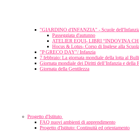
"GIARDINO d'INFANZIA" - Scuole dell'Infanzi
Passeggiata d'autunno
ATELIER EQUI- LIBRI “INDOVINA C
Hocus & Lotus- Corso di Inglese alla Scuola
"P GRECO DAY"/ Infanzia
7 febbraio: La giornata mondiale della lotta al Bu
Giornata mondiale dei Diritti dell’Infanzia e della 
Giornata della Gentilezza
Progetto d'Istituto
FAQ nuovi ambienti di apprendimento
Progetto d'Istituto: Continuità ed orientamento