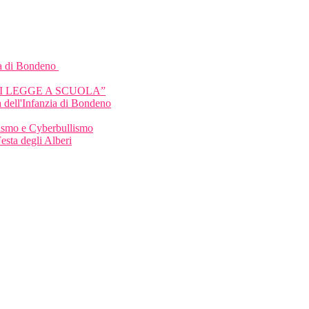
a di Bondeno
HI LEGGE A SCUOLA”
 dell'Infanzia di Bondeno
llismo e Cyberbullismo
Festa degli Alberi