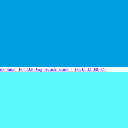
uzione.it
feic802005@pec.istruzione.it
Tel. 0532-898077