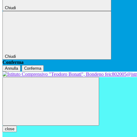
Chiudi
Chiudi
Conferma
Annulla
Conferma
feic802005@istr
close