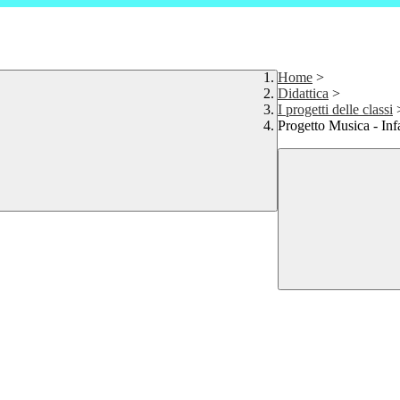
Home
>
Didattica
>
I progetti delle classi
Progetto Musica - In