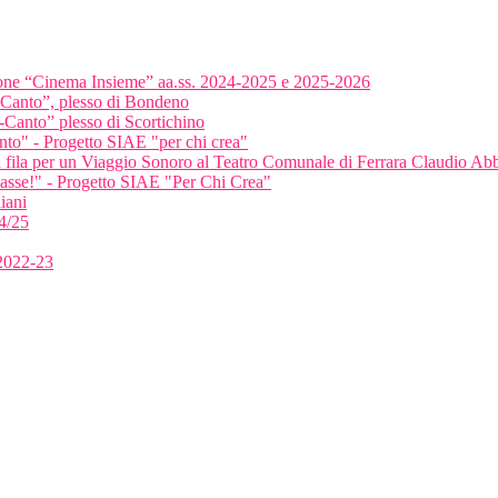
ione “Cinema Insieme” aa.ss. 2024-2025 e 2025-2026
-Canto”, plesso di Bondeno
-Canto” plesso di Scortichino
anto" - Progetto SIAE "per chi crea"
ma fila per un Viaggio Sonoro al Teatro Comunale di Ferrara Claudio A
classe!" - Progetto SIAE "Per Chi Crea"
iani
4/25
 2022-23