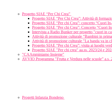
Progetto SIAE “Per Chi Crea”
Progetto SIAE “Per Chi Crea”: Attività di formaz
Progetto SIAE “Per chi Crea”: concerto “Cuori In
Progetto SIAE “Per chi Crea”: Concerto “Cuori In
Intervista a Radio Bunker per progetto "cuori in c
Attività di promozione culturale “Bambini in pri
Attività di promozione culturale "La banda va in 
Progetto SIAE “Per chi Crea”: visita ai luoghi verd
Progetto SIAE "Per chi crea" aa.ss. 2023/24 e 202
"CAAmminiamo Insieme"
AVVIO Programma "Frutta e Verdura nelle scuole” a.s.
Progetti Infanzia Bondeno