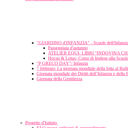
"GIARDINO d'INFANZIA" - Scuole dell'Infanzi
Passeggiata d'autunno
ATELIER EQUI- LIBRI “INDOVINA C
Hocus & Lotus- Corso di Inglese alla Scuola
"P GRECO DAY"/ Infanzia
7 febbraio: La giornata mondiale della lotta al Bu
Giornata mondiale dei Diritti dell’Infanzia e della 
Giornata della Gentilezza
Progetto d'Istituto
FAQ nuovi ambienti di apprendimento