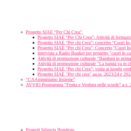
Progetto SIAE “Per Chi Crea”
Progetto SIAE “Per Chi Crea”: Attività di formaz
Progetto SIAE “Per chi Crea”: concerto “Cuori In
Progetto SIAE “Per chi Crea”: Concerto “Cuori In
Intervista a Radio Bunker per progetto "cuori in c
Attività di promozione culturale “Bambini in pri
Attività di promozione culturale "La banda va in 
Progetto SIAE “Per chi Crea”: visita ai luoghi verd
Progetto SIAE "Per chi crea" aa.ss. 2023/24 e 202
"CAAmminiamo Insieme"
AVVIO Programma "Frutta e Verdura nelle scuole” a.s.
Progetti Infanzia Bondeno