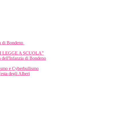
a di Bondeno
HI LEGGE A SCUOLA”
 dell'Infanzia di Bondeno
llismo e Cyberbullismo
Festa degli Alberi