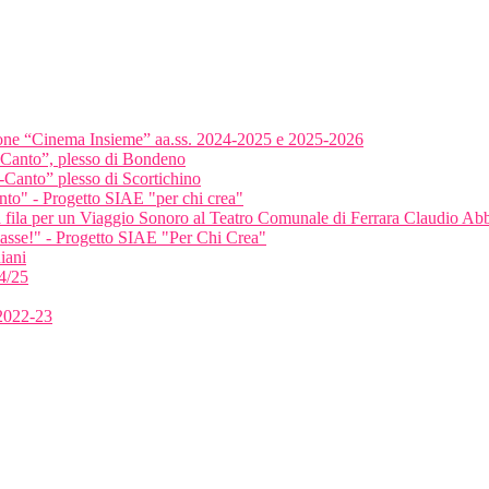
ione “Cinema Insieme” aa.ss. 2024-2025 e 2025-2026
-Canto”, plesso di Bondeno
-Canto” plesso di Scortichino
anto" - Progetto SIAE "per chi crea"
ma fila per un Viaggio Sonoro al Teatro Comunale di Ferrara Claudio A
classe!" - Progetto SIAE "Per Chi Crea"
iani
4/25
 2022-23