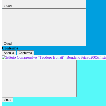
Chiudi
Chiudi
Conferma
Annulla
Conferma
feic802005@istr
close