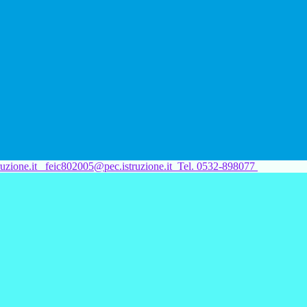
uzione.it
feic802005@pec.istruzione.it
Tel. 0532-898077