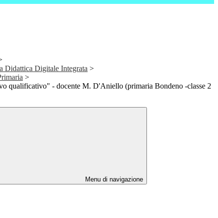
>
a Didattica Digitale Integrata
>
Primaria
>
o qualificativo" - docente M. D'Aniello (primaria Bondeno -classe 2
Menu di navigazione