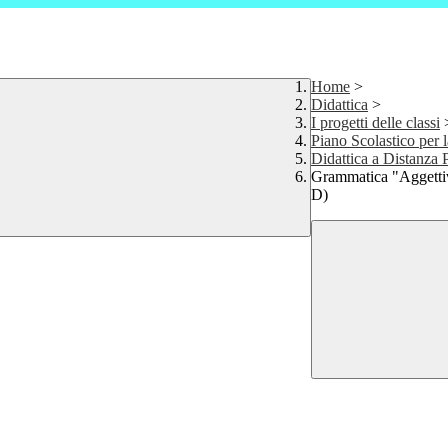
Home
>
Didattica
>
I progetti delle classi
Piano Scolastico per l
Didattica a Distanza 
Grammatica "Aggettiv
D)