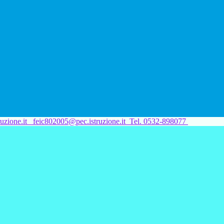
uzione.it
feic802005@pec.istruzione.it
Tel. 0532-898077