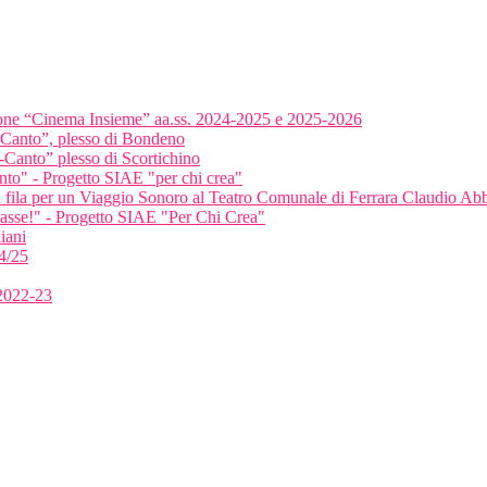
ione “Cinema Insieme” aa.ss. 2024-2025 e 2025-2026
-Canto”, plesso di Bondeno
-Canto” plesso di Scortichino
anto" - Progetto SIAE "per chi crea"
ma fila per un Viaggio Sonoro al Teatro Comunale di Ferrara Claudio A
classe!" - Progetto SIAE "Per Chi Crea"
iani
4/25
 2022-23