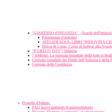
"GIARDINO d'INFANZIA" - Scuole dell'Infanzi
Passeggiata d'autunno
ATELIER EQUI- LIBRI “INDOVINA C
Hocus & Lotus- Corso di Inglese alla Scuola
"P GRECO DAY"/ Infanzia
7 febbraio: La giornata mondiale della lotta al Bu
Giornata mondiale dei Diritti dell’Infanzia e della 
Giornata della Gentilezza
Progetto d'Istituto
FAQ nuovi ambienti di apprendimento
Progetto d'Istituto: Continuità ed orientamento