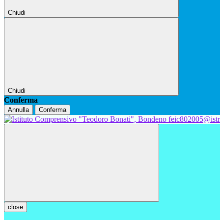
Chiudi
Chiudi
Conferma
Annulla
Conferma
feic802005@istr
close