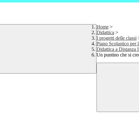
Home
>
Didattica
>
I progetti delle classi
Piano Scolastico per l
Didattica a Distanza 
Un puntino che si cr