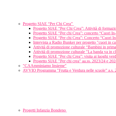
Progetto SIAE “Per Chi Crea”
Progetto SIAE “Per Chi Crea”: Attività di formaz
Progetto SIAE “Per chi Crea”: concerto “Cuori In
Progetto SIAE “Per chi Crea”: Concerto “Cuori In
Intervista a Radio Bunker per progetto "cuori in c
Attività di promozione culturale “Bambini in pri
Attività di promozione culturale "La banda va in 
Progetto SIAE “Per chi Crea”: visita ai luoghi verd
Progetto SIAE "Per chi crea" aa.ss. 2023/24 e 202
"CAAmminiamo Insieme"
AVVIO Programma "Frutta e Verdura nelle scuole” a.s.
Progetti Infanzia Bondeno