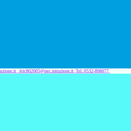
uzione.it
feic802005@pec.istruzione.it
Tel. 0532-898077