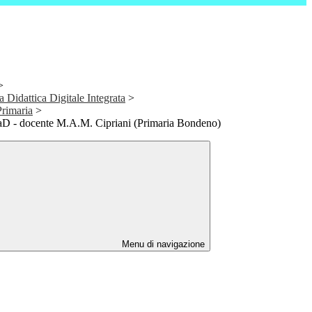
>
a Didattica Digitale Integrata
>
Primaria
>
DaD - docente M.A.M. Cipriani (Primaria Bondeno)
Menu di navigazione