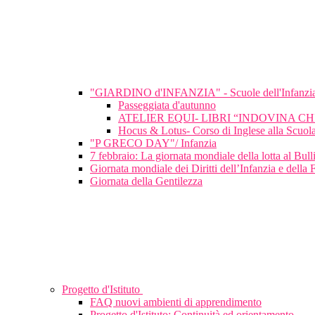
"GIARDINO d'INFANZIA" - Scuole dell'Infanzi
Passeggiata d'autunno
ATELIER EQUI- LIBRI “INDOVINA C
Hocus & Lotus- Corso di Inglese alla Scuola
"P GRECO DAY"/ Infanzia
7 febbraio: La giornata mondiale della lotta al Bu
Giornata mondiale dei Diritti dell’Infanzia e della 
Giornata della Gentilezza
Progetto d'Istituto
FAQ nuovi ambienti di apprendimento
Progetto d'Istituto: Continuità ed orientamento