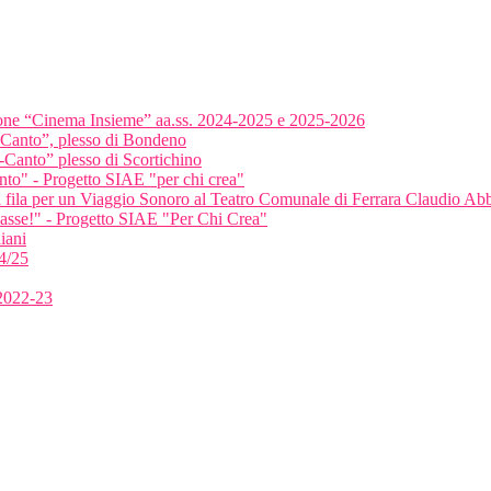
ione “Cinema Insieme” aa.ss. 2024-2025 e 2025-2026
-Canto”, plesso di Bondeno
-Canto” plesso di Scortichino
anto" - Progetto SIAE "per chi crea"
ma fila per un Viaggio Sonoro al Teatro Comunale di Ferrara Claudio A
classe!" - Progetto SIAE "Per Chi Crea"
iani
4/25
 2022-23