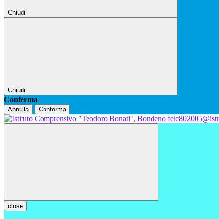
Chiudi
Chiudi
Conferma
Annulla
Conferma
feic802005@istr
close