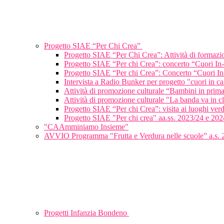
Progetto SIAE “Per Chi Crea”
Progetto SIAE “Per Chi Crea”: Attività di formaz
Progetto SIAE “Per chi Crea”: concerto “Cuori In
Progetto SIAE “Per chi Crea”: Concerto “Cuori In
Intervista a Radio Bunker per progetto "cuori in c
Attività di promozione culturale “Bambini in pri
Attività di promozione culturale "La banda va in 
Progetto SIAE “Per chi Crea”: visita ai luoghi verd
Progetto SIAE "Per chi crea" aa.ss. 2023/24 e 202
"CAAmminiamo Insieme"
AVVIO Programma "Frutta e Verdura nelle scuole” a.s.
Progetti Infanzia Bondeno