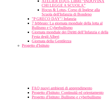
ATELIER EQUI- LIBRI “INDOVINA
CHI LEGGE A SCUOLA”
Hocus & Lotus- Corso di Inglese alla
Scuola dell'Infanzia di Bondeno
"P GRECO DAY"/ Infanzia
7 febbraio: La giornata mondiale della lotta al
Bullismo e Cyberbullismo
Giornata mondiale dei Diritti dell’Infanzia e della
Festa degli Alberi
Giornata della Gentilezza
Progetto d'Istituto
FAQ nuovi ambienti di apprendimento
Progetto d'Istituto: Continuità ed orientamento
Progetto d'Istituto: Bullismo e cyberbullismo