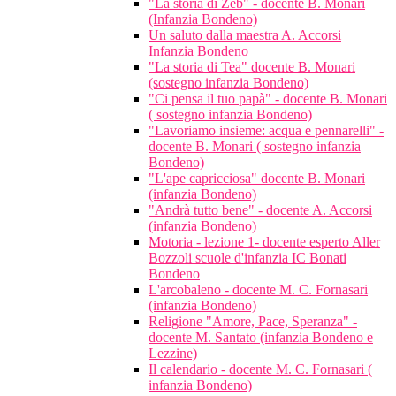
"La storia di Zeb" - docente B. Monari
(Infanzia Bondeno)
Un saluto dalla maestra A. Accorsi
Infanzia Bondeno
"La storia di Tea" docente B. Monari
(sostegno infanzia Bondeno)
"Ci pensa il tuo papà" - docente B. Monari
( sostegno infanzia Bondeno)
"Lavoriamo insieme: acqua e pennarelli" -
docente B. Monari ( sostegno infanzia
Bondeno)
"L'ape capricciosa" docente B. Monari
(infanzia Bondeno)
"Andrà tutto bene" - docente A. Accorsi
(infanzia Bondeno)
Motoria - lezione 1- docente esperto Aller
Bozzoli scuole d'infanzia IC Bonati
Bondeno
L'arcobaleno - docente M. C. Fornasari
(infanzia Bondeno)
Religione "Amore, Pace, Speranza" -
docente M. Santato (infanzia Bondeno e
Lezzine)
Il calendario - docente M. C. Fornasari (
infanzia Bondeno)