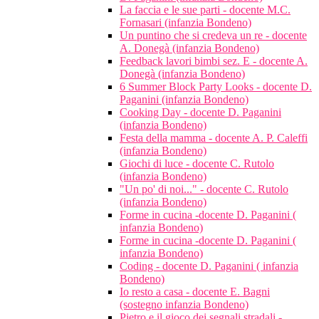
La faccia e le sue parti - docente M.C.
Fornasari (infanzia Bondeno)
Un puntino che si credeva un re - docente
A. Donegà (infanzia Bondeno)
Feedback lavori bimbi sez. E - docente A.
Donegà (infanzia Bondeno)
6 Summer Block Party Looks - docente D.
Paganini (infanzia Bondeno)
Cooking Day - docente D. Paganini
(infanzia Bondeno)
Festa della mamma - docente A. P. Caleffi
(infanzia Bondeno)
Giochi di luce - docente C. Rutolo
(infanzia Bondeno)
"Un po' di noi..." - docente C. Rutolo
(infanzia Bondeno)
Forme in cucina -docente D. Paganini (
infanzia Bondeno)
Forme in cucina -docente D. Paganini (
infanzia Bondeno)
Coding - docente D. Paganini ( infanzia
Bondeno)
Io resto a casa - docente E. Bagni
(sostegno infanzia Bondeno)
Pietro e il gioco dei segnali stradali -