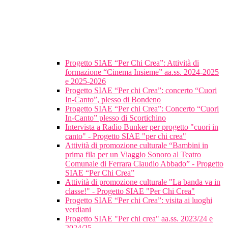
Progetto SIAE “Per Chi Crea”: Attività di
formazione “Cinema Insieme” aa.ss. 2024-2025
e 2025-2026
Progetto SIAE “Per chi Crea”: concerto “Cuori
In-Canto”, plesso di Bondeno
Progetto SIAE “Per chi Crea”: Concerto “Cuori
In-Canto” plesso di Scortichino
Intervista a Radio Bunker per progetto "cuori in
canto" - Progetto SIAE "per chi crea"
Attività di promozione culturale “Bambini in
prima fila per un Viaggio Sonoro al Teatro
Comunale di Ferrara Claudio Abbado” - Progetto
SIAE “Per Chi Crea”
Attività di promozione culturale "La banda va in
classe!" - Progetto SIAE "Per Chi Crea"
Progetto SIAE “Per chi Crea”: visita ai luoghi
verdiani
Progetto SIAE "Per chi crea" aa.ss. 2023/24 e
2024/25