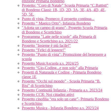
edizione Primaria Bondeno
Progetto: ”Coro di Natale” Scuola Primaria “C.Battisti”
di Bondeno Classi: 1B, 1D, 2D, 3A, 3E, 4A, 4D, 4E,
5D, 5E.
Punto di vista- Promeco: il progetto continua...
Progetto “ Magico Orto”- Infanzia Bondeno
"Adotta un campo di grano"- Progetto Scuola Primaria
di Bondeno e Scortichino
Programma "Latte nelle scuole" alla Primaria di
Bondeno e Scortichino a.s. 2021/22
Progetto "Insieme è più facile!"
Progetto “Felici di leggere!”
Progetto "Punto di vista": Promozione del benessere a
scuola
Progetto MusicAscuola a.s. 2024/25
Progetto “Gio-Coding...e non solo” alla Primaria
Progetti di Naturaula e Coding - Primaria Bondeno
classe 1E
Progetto “Occhi sul mondo” - Scuola Primaria “B.
Bisi” di Scortichino
Progetto Continuità Infanzia - Primaria a.s. 2023/24
Progetto CCR: Noi cittadini attivi
Progetto cinofilia “era solo un cane”- Primaria Bondeno
e Scortichino
Progetto Musica - Infanzia Bondeno a.s. 2023/24