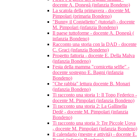
docente A. Donegà (infanzia Bondeno)
La scatola della primavera - docente M.
Pimpolari (primaria Bondeno)
"Bunny il Coniglietto" (tutorial) - docente
M. Pimpolari (infanzia Bondeno)
Il paese tuttoforme - docente A. Donegà (
infanzia Bondeno)
Racconto una storia con la DAD - docente
C. Graci (infanzia Bondeno)
Progetto fattoria - docente E. Della Malva
(infanzia Bondeno)
Festa della mamma "cornicetta selfie" -
docente sostegno E. Bagni (infanzia
Bondeno)
"Che rabbia" lettura docente B. Monari
(infanzia Bondeno)
Ti racconto una storia 1: Il Topo Federico -
docente M. Pimpolari (infanzia Bondeno)
Ti racconto una storia 2: La Gallinella
Dedè - docente M. Pimpolari (infanzia
Bondeno)
Ti racconto una storia 3: Tre Piccole Uova
- docente M. Pimpolari (infanzia Bondeno)
Il calendario (mestre e attività) - docente E.
Bagni (infanzia Bondeno)