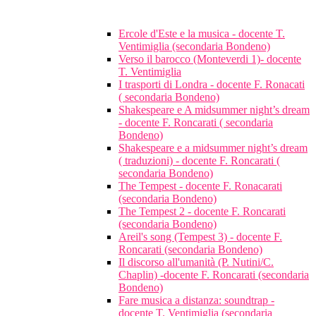
Ercole d'Este e la musica - docente T.
Ventimiglia (secondaria Bondeno)
Verso il barocco (Monteverdi 1)- docente
T. Ventimiglia
I trasporti di Londra - docente F. Ronacati
( secondaria Bondeno)
Shakespeare e A midsummer night’s dream
- docente F. Roncarati ( secondaria
Bondeno)
Shakespeare e a midsummer night’s dream
( traduzioni) - docente F. Roncarati (
secondaria Bondeno)
The Tempest - docente F. Ronacarati
(secondaria Bondeno)
The Tempest 2 - docente F. Roncarati
(secondaria Bondeno)
Areil's song (Tempest 3) - docente F.
Roncarati (secondaria Bondeno)
Il discorso all'umanità (P. Nutini/C.
Chaplin) -docente F. Roncarati (secondaria
Bondeno)
Fare musica a distanza: soundtrap -
docente T. Ventimiglia (secondaria