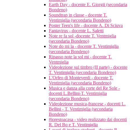
Earth Day - docente E. Giorgii (secondaria
Bondeno)
Soundtrap in classe - docente T.
Ventimiglia (secondaria Bondeno)
Poster Teen's life - docente A. Di Sciuva
Fantavirus - docente L. Saletti
Note re fa sol -docente T. Ventmiglia
(secondaria Bondeno)
Note do mi la - docente T. Ventimiglia
(secondaria Bondeno)
Ripasso note la sol mi - docente T.
Ventmiglia
Videolezione sul timbro (II parte) - docente
T. Ventimiglia (secondaria Bondeno)
L'Orfeo di Monteverdi - docente T.
Ventimiglia (secondaria Bondeno)
Musica e danza alla corte del Re Sole -
docenti L.Bellini-T. Ventimiglia
(secondaria Bondeno)
Videolezione musica-francese - docenti L.
Bellini - T. Ventimiglia (secondaria
Bondeno)
#iorestoacasa - video realizzato dai docenti
R. Del Bo e T. Ventimiglia
Lavori di inglese studenti - docente R.