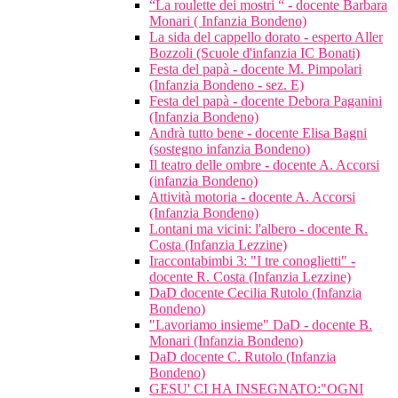
“La roulette dei mostri “ - docente Barbara
Monari ( Infanzia Bondeno)
La sida del cappello dorato - esperto Aller
Bozzoli (Scuole d'infanzia IC Bonati)
Festa del papà - docente M. Pimpolari
(Infanzia Bondeno - sez. E)
Festa del papà - docente Debora Paganini
(Infanzia Bondeno)
Andrà tutto bene - docente Elisa Bagni
(sostegno infanzia Bondeno)
Il teatro delle ombre - docente A. Accorsi
(infanzia Bondeno)
Attività motoria - docente A. Accorsi
(Infanzia Bondeno)
Lontani ma vicini: l'albero - docente R.
Costa (Infanzia Lezzine)
Iraccontabimbi 3: "I tre conoglietti" -
docente R. Costa (Infanzia Lezzine)
DaD docente Cecilia Rutolo (Infanzia
Bondeno)
"Lavoriamo insieme" DaD - docente B.
Monari (Infanzia Bondeno)
DaD docente C. Rutolo (Infanzia
Bondeno)
GESU' CI HA INSEGNATO:"OGNI