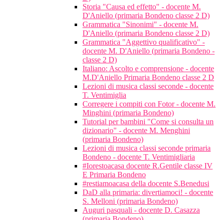
Storia "Causa ed effetto" - docente M.
D'Aniello (primaria Bondeno classe 2 D)
Grammatica "Sinonimi" - docente M.
D'Aniello (primaria Bondeno classe 2 D)
Grammatica "Aggettivo qualificativo" -
docente M. D'Aniello (primaria Bondeno -
classe 2 D)
Italiano: Ascolto e comprensione - docente
M.D'Aniello Primaria Bondeno classe 2 D
Lezioni di musica classi seconde - docente
T. Ventimiglia
Corregere i compiti con Fotor - docente M.
Minghini (primaria Bondeno)
Tutorial per bambini "Come si consulta un
dizionario" - docente M. Menghini
(primaria Bondeno)
Lezioni di musica classi seconde primaria
Bondeno - docente T. Ventimigliaria
#Iorestoacasa docente R.Gentile classe IV
E Primaria Bondeno
#restiamoacasa della docente S.Benedusi
DaD alla primaria: divertiamoci! - docente
S. Melloni (primaria Bondeno)
Auguri pasquali - docente D. Casazza
(primaria Bondeno)