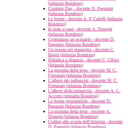
(infanzia Bondeno)
Cooking Day - docente D. Paganini
(infanzia Bondeno)
Le forme - docente A. P. Caleffi (infanzia
Bondeno)
Io resto a casa - docente A. Donegà
(infanzia Bondeno)
Costruiamo un acquario - docente D.
Paganini (Infanzia Bondeno)
Un poesia per immagini - docente C.
Bagni (infanzia Bondeno)
Didattica a distanza - docente C. GRaci
(Infanzia Bondeno)
La giornata della terra - docente M. C.
Fornasari (infanzia Bondeno)
L'albero dei palloncini - docente M. C.
Fornasari (infanzia Bondeno)
L'albero della primavera - docente A. C.
Accorsi (primaria Bondeno)
Le forme geometriche - docente D.
Paganini (Infanzia Bondeno)
La giornata della terra - docente A.
Donegà (infanzia Bondeno)
Coding alla scuola dell’infanzia - docente
D. Paganini (infanzia Bondeno)