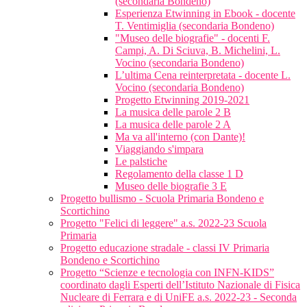
(secondaria Bondeno)
Esperienza Etwinning in Ebook - docente
T. Ventimiglia (secondaria Bondeno)
"Museo delle biografie" - docenti F.
Campi, A. Di Sciuva, B. Michelini, L.
Vocino (secondaria Bondeno)
L’ultima Cena reinterpretata - docente L.
Vocino (secondaria Bondeno)
Progetto Etwinning 2019-2021
La musica delle parole 2 B
La musica delle parole 2 A
Ma va all'interno (con Dante)!
Viaggiando s'impara
Le palstiche
Regolamento della classe 1 D
Museo delle biografie 3 E
Progetto bullismo - Scuola Primaria Bondeno e
Scortichino
Progetto "Felici di leggere" a.s. 2022-23 Scuola
Primaria
Progetto educazione stradale - classi IV Primaria
Bondeno e Scortichino
Progetto “Scienze e tecnologia con INFN-KIDS”
coordinato dagli Esperti dell’Istituto Nazionale di Fisica
Nucleare di Ferrara e di UniFE a.s. 2022-23 - Seconda