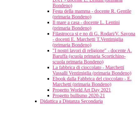
Bondeno)
Festa della mamma - docente R. Gentile
(primaria Bondeno)
Il mare a casa - docente L. Lentini
(primaria Bondeno)
Filastrocca si e no di G. Rodari/V. Savona
- docenti E. Marchetti T.Ventimiglia
(primaria Bondeno)
"I nostri lavori di religione" - docente A.
Baruffa (scuola primaria Scortichino-
scuola primaria Bondeno)
La fabbrica di cioccolato - Marchetti
Vassalli Ventimiglia (primaria Bondeno)
Ebook dalla Fabbrica del cioccolato - E.
Marchetti (primaria Bondeno)
Progetto World Art Day 2021
Progetto bullismo 2020-21
Didattica a Distanza Secondaria