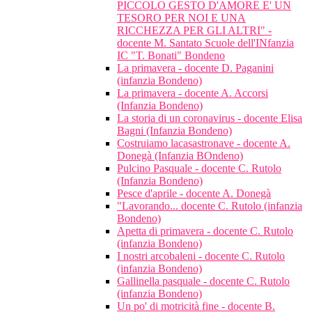
PICCOLO GESTO D'AMORE E' UN
TESORO PER NOI E UNA
RICCHEZZA PER GLI ALTRI" -
docente M. Santato Scuole dell'INfanzia
IC "T. Bonati" Bondeno
La primavera - docente D. Paganini
(infanzia Bondeno)
La primavera - docente A. Accorsi
(Infanzia Bondeno)
La storia di un coronavirus - docente Elisa
Bagni (Infanzia Bondeno)
Costruiamo lacasastronave - docente A.
Donegà (Infanzia BOndeno)
Pulcino Pasquale - docente C. Rutolo
(Infanzia Bondeno)
Pesce d'aprile - docente A. Donegà
"Lavorando... docente C. Rutolo (infanzia
Bondeno)
Apetta di primavera - docente C. Rutolo
(infanzia Bondeno)
I nostri arcobaleni - docente C. Rutolo
(infanzia Bondeno)
Gallinella pasquale - docente C. Rutolo
(infanzia Bondeno)
Un po' di motricità fine - docente B.