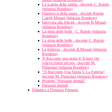
La scatola della rabbia - docente C. Rutolo
(infanzia Bondeno)
Filastrocca della paura - docenti Rutolo
Caleffi Monari (Infanzia Bondeno)
Intervista alla felicità - docente B.Monari
(infanzia Bondeno)
La gioia delle bolle - C. Rutolo (infanzia
Bondeno)
La gioia delle bolle - docente C. Rutolo
(infanzia Bondeno)
La tristezza - docente B.Monari (infanzia
Bondeno)
Ti Racconto una storia 4: Il lupo che
voleva essere pecora - docente M.
Pimpolari (infanzia Bondeno)
"Ti Racconto Una Storia 5: La Fattoria"
docente M. Pimpolari (infanzia Bondeno)
Progetto "Paesaggi digitali"
Paesaggi digitali
Didattica a Distanza Primaria