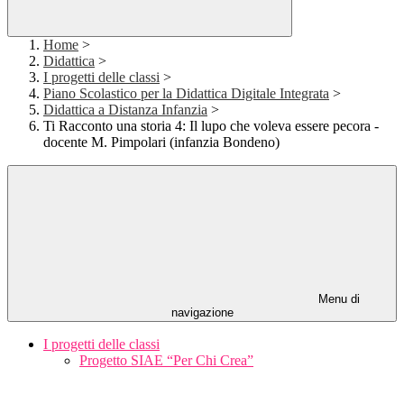
Home
>
Didattica
>
I progetti delle classi
>
Piano Scolastico per la Didattica Digitale Integrata
>
Didattica a Distanza Infanzia
>
Ti Racconto una storia 4: Il lupo che voleva essere pecora -
docente M. Pimpolari (infanzia Bondeno)
Menu di
navigazione
I progetti delle classi
Progetto SIAE “Per Chi Crea”