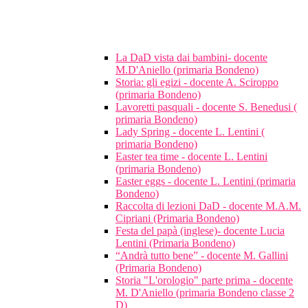
La DaD vista dai bambini- docente
M.D'Aniello (primaria Bondeno)
Storia: gli egizi - docente A. Sciroppo
(primaria Bondeno)
Lavoretti pasquali - docente S. Benedusi (
primaria Bondeno)
Lady Spring - docente L. Lentini (
primaria Bondeno)
Easter tea time - docente L. Lentini
(primaria Bondeno)
Easter eggs - docente L. Lentini (primaria
Bondeno)
Raccolta di lezioni DaD - docente M.A.M.
Cipriani (Primaria Bondeno)
Festa del papà (inglese)- docente Lucia
Lentini (Primaria Bondeno)
“Andrà tutto bene” - docente M. Gallini
(Primaria Bondeno)
Storia "L'orologio" parte prima - docente
M. D'Aniello (primaria Bondeno classe 2
D)