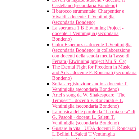
Castellano (secondaria Bondeno)
Il barocco strumentale: Charpentier e
Vivaldi - docente T. Ventimiglia
(secondaria Bondeno)
La speranza 1 B Etwinning Project -
docente T.Ventimiglia (secondaria
Bondeno)
Color Esperanza - docente T.Ventimiglia
(secondaria Bondeno) in collaborazione
con docenti della scuola media Tasso di
Ferrara (Etwinning project Mu-Si-Ca)
The Eternal Fight for Freedom in Music
and Arts - docente F. Roncarati (secondaria
Bondeno)
Sofia - registrazione audio - docente T.
Ventimiglia (secondaria Bondeno)
Ariel’s song da W. Shakespeare “The
Tempest” - docenti F. Roncarati e T.
Ventimiglia (secondaria Bondeno)
La musica delle parole da "La mia sera" di
G. Pascoli - docenti L. Saletti T.
Ventimiglia (secondaria Bondeno)
Gustare la vita - UDA docenti F. Roncarati
L.Bellini L.Saletti T.Ventimiglia