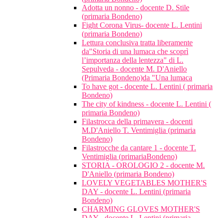
Adotta un nonno - docente D. Stile
(primaria Bondeno)
Fight Corona Virus- docente L. Lentini
(primaria Bondeno)
Lettura conclusiva tratta liberamente
da"Storia di una lumaca che scoprì
l’importanza della lentezza" di L.
Sepulveda - docente M. D'Aniello
(Primaria Bondeno)da "Una lumaca
To have got - docente L. Lentini ( primaria
Bondeno)
The city of kindness - docente L. Lentini (
primaria Bondeno)
Filastrocca della primavera - docenti
M.D'Aniello T. Ventimiglia (primaria
Bondeno)
Filastrocche da cantare 1 - docente T.
Ventimiglia (primariaBondeno)
STORIA - OROLOGIO 2 - docente M.
D'Aniello (primaria Bondeno)
LOVELY VEGETABLES MOTHER'S
DAY - docente L. Lentini (primaria
Bondeno)
CHARMING GLOVES MOTHER'S
DAY - docente L. Lentini (primaria