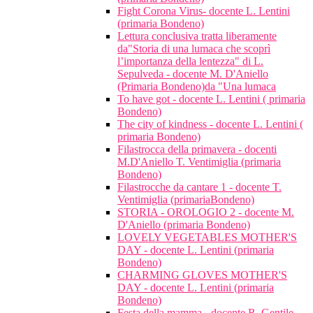
Fight Corona Virus- docente L. Lentini
(primaria Bondeno)
Lettura conclusiva tratta liberamente
da"Storia di una lumaca che scoprì
l’importanza della lentezza" di L.
Sepulveda - docente M. D'Aniello
(Primaria Bondeno)da "Una lumaca
To have got - docente L. Lentini ( primaria
Bondeno)
The city of kindness - docente L. Lentini (
primaria Bondeno)
Filastrocca della primavera - docenti
M.D'Aniello T. Ventimiglia (primaria
Bondeno)
Filastrocche da cantare 1 - docente T.
Ventimiglia (primariaBondeno)
STORIA - OROLOGIO 2 - docente M.
D'Aniello (primaria Bondeno)
LOVELY VEGETABLES MOTHER'S
DAY - docente L. Lentini (primaria
Bondeno)
CHARMING GLOVES MOTHER'S
DAY - docente L. Lentini (primaria
Bondeno)
Festa della mamma - docente R. Gentile