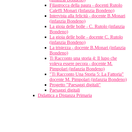
Filastrocca della paura - docenti Rutolo
Caleffi Monari (Infanzia Bondeno)
Intervista alla felicità - docente B.Monari
(infanzia Bondeno)
La gioia delle bolle - C. Rutolo (infanzia
Bondeno)
La gioia delle bolle - docente C. Rutolo
(infanzia Bondeno)
La tristezza - docente B.Monari (infanzia
Bondeno)
Ti Racconto una storia 4: Il lupo che
voleva essere pecora - docente M.
Pimpolari (infanzia Bondeno)
"Ti Racconto Una Storia 5: La Fattoria"
docente M. Pimpolari (infanzia Bondeno)
Progetto "Paesaggi digitali"
Paesaggi digitali
Didattica a Distanza Primaria