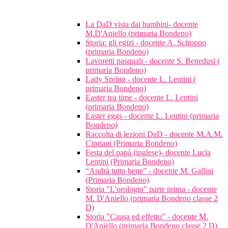
La DaD vista dai bambini- docente
M.D'Aniello (primaria Bondeno)
Storia: gli egizi - docente A. Sciroppo
(primaria Bondeno)
Lavoretti pasquali - docente S. Benedusi (
primaria Bondeno)
Lady Spring - docente L. Lentini (
primaria Bondeno)
Easter tea time - docente L. Lentini
(primaria Bondeno)
Easter eggs - docente L. Lentini (primaria
Bondeno)
Raccolta di lezioni DaD - docente M.A.M.
Cipriani (Primaria Bondeno)
Festa del papà (inglese)- docente Lucia
Lentini (Primaria Bondeno)
“Andrà tutto bene” - docente M. Gallini
(Primaria Bondeno)
Storia "L'orologio" parte prima - docente
M. D'Aniello (primaria Bondeno classe 2
D)
Storia "Causa ed effetto" - docente M.
D'Aniello (primaria Bondeno classe 2 D)