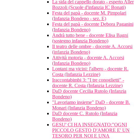
La sida del cappello dorato - esperto Aller
Bozzoli (Scuole d'infanzia IC Bonati)
Festa del papà - docente M. Pimpolari
(Infanzia Bondeno - sez. E)
Festa del papà - docente Debora Paganini
(Infanzia Bondeno)
Andrà tutto bene - docente Elisa Bagni
(sostegno infanzia Bondeno)
Il teatro delle ombre - docente A. Accorsi
(infanzia Bondeno)
Attività motoria - docente A. Accorsi
(Infanzia Bondeno)
Lontani ma vicini: l'albero - docente R.
Costa (Infanzia Lezzine)
Iraccontabimbi 3: "I tre conoglietti" -
docente R. Costa (Infanzia Lezzine)
DaD docente Cecilia Rutolo (Infanzia
Bondeno)
"Lavoriamo insieme" DaD - docente B.
Monari (Infanzia Bondeno)
DaD docente C. Rutolo (Infanzia
Bondeno)
GESU' CI HA INSEGNATO:"OGNI
PICCOLO GESTO D'AMORE E' UN
TESORO PER NOI E UNA