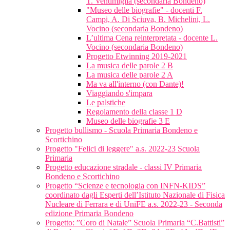
T. Ventimiglia (secondaria Bondeno)
"Museo delle biografie" - docenti F.
Campi, A. Di Sciuva, B. Michelini, L.
Vocino (secondaria Bondeno)
L’ultima Cena reinterpretata - docente L.
Vocino (secondaria Bondeno)
Progetto Etwinning 2019-2021
La musica delle parole 2 B
La musica delle parole 2 A
Ma va all'interno (con Dante)!
Viaggiando s'impara
Le palstiche
Regolamento della classe 1 D
Museo delle biografie 3 E
Progetto bullismo - Scuola Primaria Bondeno e
Scortichino
Progetto "Felici di leggere" a.s. 2022-23 Scuola
Primaria
Progetto educazione stradale - classi IV Primaria
Bondeno e Scortichino
Progetto “Scienze e tecnologia con INFN-KIDS”
coordinato dagli Esperti dell’Istituto Nazionale di Fisica
Nucleare di Ferrara e di UniFE a.s. 2022-23 - Seconda
edizione Primaria Bondeno
Progetto: ”Coro di Natale” Scuola Primaria “C.Battisti”