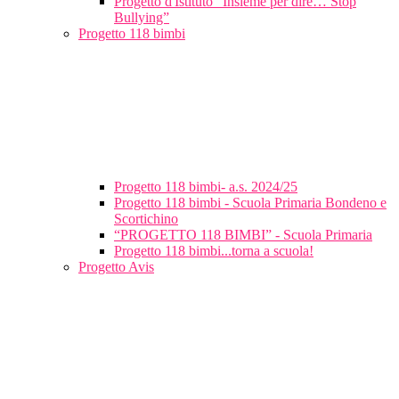
Progetto d'Istituto “Insieme per dire… Stop
Bullying”
Progetto 118 bimbi
Progetto 118 bimbi- a.s. 2024/25
Progetto 118 bimbi - Scuola Primaria Bondeno e
Scortichino
“PROGETTO 118 BIMBI” - Scuola Primaria
Progetto 118 bimbi...torna a scuola!
Progetto Avis