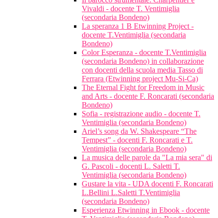
Vivaldi - docente T. Ventimiglia
(secondaria Bondeno)
La speranza 1 B Etwinning Project -
docente T.Ventimiglia (secondaria
Bondeno)
Color Esperanza - docente T.Ventimiglia
(secondaria Bondeno) in collaborazione
con docenti della scuola media Tasso di
Ferrara (Etwinning project Mu-Si-Ca)
The Eternal Fight for Freedom in Music
and Arts - docente F. Roncarati (secondaria
Bondeno)
Sofia - registrazione audio - docente T.
Ventimiglia (secondaria Bondeno)
Ariel’s song da W. Shakespeare “The
Tempest” - docenti F. Roncarati e T.
Ventimiglia (secondaria Bondeno)
La musica delle parole da "La mia sera" di
G. Pascoli - docenti L. Saletti T.
Ventimiglia (secondaria Bondeno)
Gustare la vita - UDA docenti F. Roncarati
L.Bellini L.Saletti T.Ventimiglia
(secondaria Bondeno)
Esperienza Etwinning in Ebook - docente