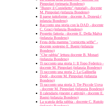
Pimpolari (primaria Bondeno)
"Bunny il Coniglietto" (tutorial) - docente
M. Pimpolari (infanzia Bondeno)
Il paese tuttoforme - docente A. Donegà (
infanzia Bondeno)
Racconto una storia con la DAD - docente
C. Graci (infanzia Bondeno)
Progetto fattoria - docente E. Della Malva
(infanzia Bondeno)
Festa della mamma "cornicetta selfie" -
docente sostegno E. Bagni (infanzia
Bondeno)
"Che rabbia" lettura docente B. Monari
(infanzia Bondeno)
Ti racconto una storia 1: Il Topo Federico -
docente M. Pimpolari (infanzia Bondeno)
Ti racconto una storia 2: La Gallinella
Dedè - docente M. Pimpolari (infanzia
Bondeno)
Ti racconto una storia 3: Tre Piccole Uova
- docente M. Pimpolari (infanzia Bondeno)
Il calendario (mestre e attività) - docente E.
Bagni (infanzia Bondeno)
La scatola della rabbia - docente C. Rutolo
(infanzia Bondeno)