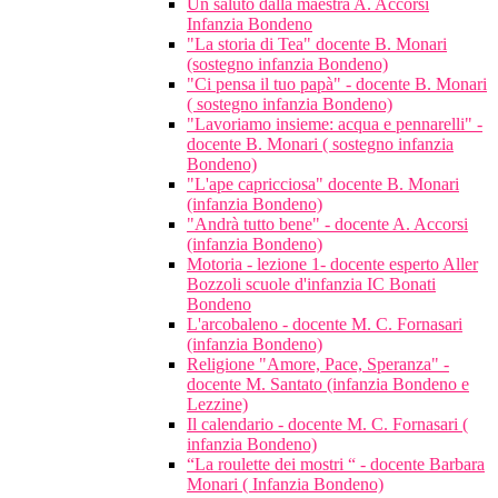
Un saluto dalla maestra A. Accorsi
Infanzia Bondeno
"La storia di Tea" docente B. Monari
(sostegno infanzia Bondeno)
"Ci pensa il tuo papà" - docente B. Monari
( sostegno infanzia Bondeno)
"Lavoriamo insieme: acqua e pennarelli" -
docente B. Monari ( sostegno infanzia
Bondeno)
"L'ape capricciosa" docente B. Monari
(infanzia Bondeno)
"Andrà tutto bene" - docente A. Accorsi
(infanzia Bondeno)
Motoria - lezione 1- docente esperto Aller
Bozzoli scuole d'infanzia IC Bonati
Bondeno
L'arcobaleno - docente M. C. Fornasari
(infanzia Bondeno)
Religione "Amore, Pace, Speranza" -
docente M. Santato (infanzia Bondeno e
Lezzine)
Il calendario - docente M. C. Fornasari (
infanzia Bondeno)
“La roulette dei mostri “ - docente Barbara
Monari ( Infanzia Bondeno)