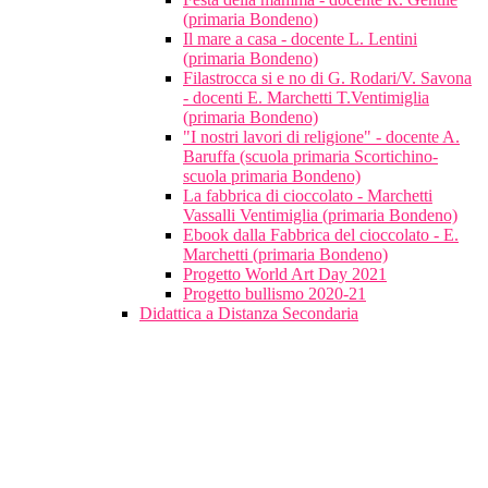
(primaria Bondeno)
Il mare a casa - docente L. Lentini
(primaria Bondeno)
Filastrocca si e no di G. Rodari/V. Savona
- docenti E. Marchetti T.Ventimiglia
(primaria Bondeno)
"I nostri lavori di religione" - docente A.
Baruffa (scuola primaria Scortichino-
scuola primaria Bondeno)
La fabbrica di cioccolato - Marchetti
Vassalli Ventimiglia (primaria Bondeno)
Ebook dalla Fabbrica del cioccolato - E.
Marchetti (primaria Bondeno)
Progetto World Art Day 2021
Progetto bullismo 2020-21
Didattica a Distanza Secondaria