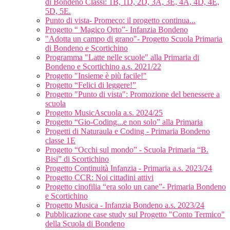
di Bondeno Classi: 1B, 1D, 2D, 3A, 3E, 4A, 4D, 4E,
5D, 5E.
Punto di vista- Promeco: il progetto continua...
Progetto “ Magico Orto”- Infanzia Bondeno
"Adotta un campo di grano"- Progetto Scuola Primaria
di Bondeno e Scortichino
Programma "Latte nelle scuole" alla Primaria di
Bondeno e Scortichino a.s. 2021/22
Progetto "Insieme è più facile!"
Progetto “Felici di leggere!”
Progetto "Punto di vista": Promozione del benessere a
scuola
Progetto MusicAscuola a.s. 2024/25
Progetto “Gio-Coding...e non solo” alla Primaria
Progetti di Naturaula e Coding - Primaria Bondeno
classe 1E
Progetto “Occhi sul mondo” - Scuola Primaria “B.
Bisi” di Scortichino
Progetto Continuità Infanzia - Primaria a.s. 2023/24
Progetto CCR: Noi cittadini attivi
Progetto cinofilia “era solo un cane”- Primaria Bondeno
e Scortichino
Progetto Musica - Infanzia Bondeno a.s. 2023/24
Pubblicazione case study sul Progetto "Conto Termico"
della Scuola di Bondeno