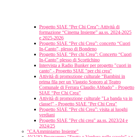
Progetto SIAE “Per Chi Crea”: Attività di
formazione “Cinema Insieme” aa.ss. 2024-2025
e 2025-2026
Progetto SIAE “Per chi Crea”: concerto “Cuori
In-Canto”, plesso di Bondeno
Progetto SIAE “Per chi Crea”: Concerto “Cuori
In-Canto” plesso di Scortichino
Intervista a Radio Bunker per progetto "cuori in
canto" - Progetto SIAE "per chi crea"
Attività di promozione culturale “Bambini in
prima fila per un Viaggio Sonoro al Teatro
Comunale di Ferrara Claudio Abbado” - Progetto
SIAE “Per Chi Crea”
Attività di promozione culturale "La banda va in
classe!" - Progetto SIAE "Per Chi Crea"
Progetto SIAE “Per chi Crea”: visita ai luoghi
verdiani
Progetto SIAE "Per chi crea" aa.ss. 2023/24 e
2024/25
"CAAmminiamo Insieme"
AVVIO Programma "Frutta e Verdura nelle scuole” a.s.