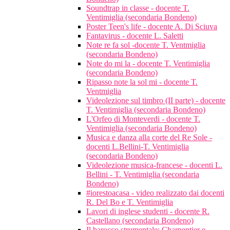
Soundtrap in classe - docente T.
Ventimiglia (secondaria Bondeno)
Poster Teen's life - docente A. Di Sciuva
Fantavirus - docente L. Saletti
Note re fa sol -docente T. Ventmiglia
(secondaria Bondeno)
Note do mi la - docente T. Ventimiglia
(secondaria Bondeno)
Ripasso note la sol mi - docente T.
Ventmiglia
Videolezione sul timbro (II parte) - docente
T. Ventimiglia (secondaria Bondeno)
L'Orfeo di Monteverdi - docente T.
Ventimiglia (secondaria Bondeno)
Musica e danza alla corte del Re Sole -
docenti L.Bellini-T. Ventimiglia
(secondaria Bondeno)
Videolezione musica-francese - docenti L.
Bellini - T. Ventimiglia (secondaria
Bondeno)
#iorestoacasa - video realizzato dai docenti
R. Del Bo e T. Ventimiglia
Lavori di inglese studenti - docente R.
Castellano (secondaria Bondeno)
Il barocco strumentale: Charpentier e