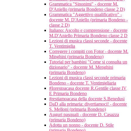
Grammatica "Sinonimi" - docente M.
D'Aniello (primaria Bondeno classe 2 D)
Grammatica "Aggettivo qualificativo" -
docente M. D'Aniello (primaria Bondeno -
classe 2 D)
Italiano: Ascolto e comprensione - docente
M.D'Aniello Primaria Bondeno classe 2 D
Lezioni di musica classi seconde - docente
T. Ventimiglia
Corregere i compiti con Fotor - docente M.
Minghini (primaria Bondeno)
Tutorial per bambini "Come si consulta un
dizionario" - docente M. Menghini
(primaria Bondeno)
Lezioni di musica classi seconde primaria
Bondeno - docente T. Ventimigliaria
#Iorestoacasa docente R.Gentile classe IV
E Primaria Bondeno
#restiamoacasa della docente S.Benedusi
DaD alla primaria: divertiamoci! - docente
S. Melloni (primaria Bondeno)
Auguri pasquali - docente D. Casazza
(primaria Bondeno)
Adotta un nonno - docente D. Stile
(primaria Bondeno)