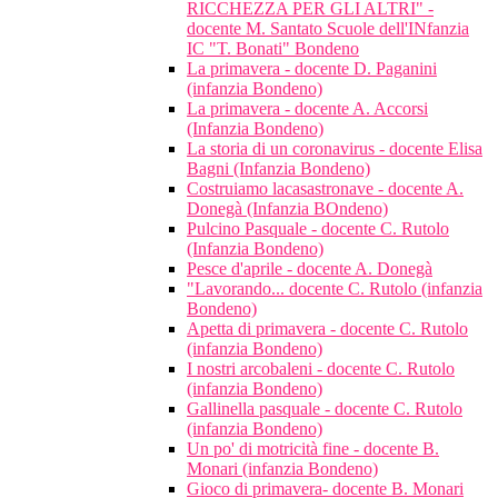
RICCHEZZA PER GLI ALTRI" -
docente M. Santato Scuole dell'INfanzia
IC "T. Bonati" Bondeno
La primavera - docente D. Paganini
(infanzia Bondeno)
La primavera - docente A. Accorsi
(Infanzia Bondeno)
La storia di un coronavirus - docente Elisa
Bagni (Infanzia Bondeno)
Costruiamo lacasastronave - docente A.
Donegà (Infanzia BOndeno)
Pulcino Pasquale - docente C. Rutolo
(Infanzia Bondeno)
Pesce d'aprile - docente A. Donegà
"Lavorando... docente C. Rutolo (infanzia
Bondeno)
Apetta di primavera - docente C. Rutolo
(infanzia Bondeno)
I nostri arcobaleni - docente C. Rutolo
(infanzia Bondeno)
Gallinella pasquale - docente C. Rutolo
(infanzia Bondeno)
Un po' di motricità fine - docente B.
Monari (infanzia Bondeno)
Gioco di primavera- docente B. Monari