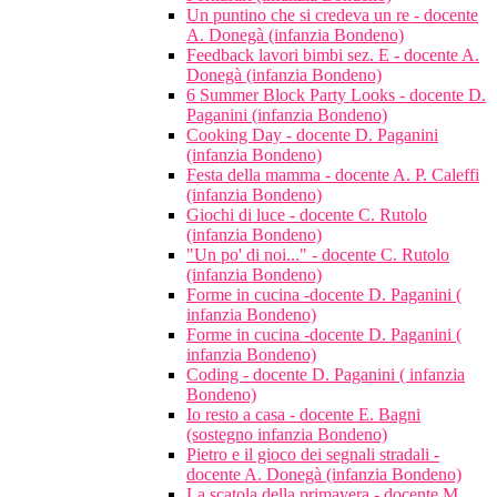
Un puntino che si credeva un re - docente
A. Donegà (infanzia Bondeno)
Feedback lavori bimbi sez. E - docente A.
Donegà (infanzia Bondeno)
6 Summer Block Party Looks - docente D.
Paganini (infanzia Bondeno)
Cooking Day - docente D. Paganini
(infanzia Bondeno)
Festa della mamma - docente A. P. Caleffi
(infanzia Bondeno)
Giochi di luce - docente C. Rutolo
(infanzia Bondeno)
"Un po' di noi..." - docente C. Rutolo
(infanzia Bondeno)
Forme in cucina -docente D. Paganini (
infanzia Bondeno)
Forme in cucina -docente D. Paganini (
infanzia Bondeno)
Coding - docente D. Paganini ( infanzia
Bondeno)
Io resto a casa - docente E. Bagni
(sostegno infanzia Bondeno)
Pietro e il gioco dei segnali stradali -
docente A. Donegà (infanzia Bondeno)
La scatola della primavera - docente M.