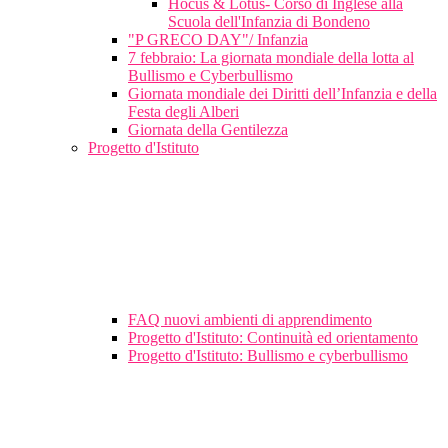
Hocus & Lotus- Corso di Inglese alla
Scuola dell'Infanzia di Bondeno
"P GRECO DAY"/ Infanzia
7 febbraio: La giornata mondiale della lotta al
Bullismo e Cyberbullismo
Giornata mondiale dei Diritti dell’Infanzia e della
Festa degli Alberi
Giornata della Gentilezza
Progetto d'Istituto
FAQ nuovi ambienti di apprendimento
Progetto d'Istituto: Continuità ed orientamento
Progetto d'Istituto: Bullismo e cyberbullismo