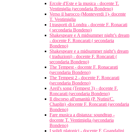
Ercole d'Este e la musica - docente T.
Ventimiglia (secondaria Bondeno)
Verso il barocco (Monteverdi 1)- docente
T. Ventimiglia
I trasporti di Londra - docente F. Ronacati
( secondaria Bondeno)
Shakespeare e A midsummer night’s dream
- docente F. Roncarati ( secondaria
Bondeno)
Shakespeare e a midsummer night’s dream
( traduzioni) - docente F. Roncarati (
secondaria Bondeno)
The Tempest - docente F. Ronacarati
(secondaria Bondeno)
The Tempest 2 - docente F. Roncarati
(secondaria Bondeno)
Areil's song (Tempest 3) - docente F.
Roncarati (secondaria Bondeno)
Il discorso all'umanità (P. Nutini/C.
Chaplin) -docente F. Roncarati (secondaria
Bondeno)
Fare musica a distanza: soundtrap -
docente T. Ventimiglia (secondaria
Bondeno)
I solidi platonici - docente F. Guandalini