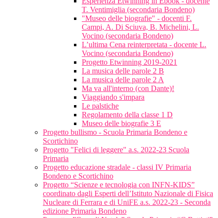
Esperienza Etwinning in Ebook - docente
T. Ventimiglia (secondaria Bondeno)
"Museo delle biografie" - docenti F.
Campi, A. Di Sciuva, B. Michelini, L.
Vocino (secondaria Bondeno)
L’ultima Cena reinterpretata - docente L.
Vocino (secondaria Bondeno)
Progetto Etwinning 2019-2021
La musica delle parole 2 B
La musica delle parole 2 A
Ma va all'interno (con Dante)!
Viaggiando s'impara
Le palstiche
Regolamento della classe 1 D
Museo delle biografie 3 E
Progetto bullismo - Scuola Primaria Bondeno e
Scortichino
Progetto "Felici di leggere" a.s. 2022-23 Scuola
Primaria
Progetto educazione stradale - classi IV Primaria
Bondeno e Scortichino
Progetto “Scienze e tecnologia con INFN-KIDS”
coordinato dagli Esperti dell’Istituto Nazionale di Fisica
Nucleare di Ferrara e di UniFE a.s. 2022-23 - Seconda
edizione Primaria Bondeno