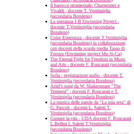
Il barocco strumentale: Charpentier e
Vivaldi - docente T. Ventimiglia
(secondaria Bondeno)
La speranza 1 B Etwinning Project -
docente T.Ventimiglia (secondaria
Bondeno)
Color Esperanza - docente T.Ventimiglia
(secondaria Bondeno) in collaborazione
con docenti della scuola media Tasso di
Ferrara (Etwinning project Mu-Si-Ca)
The Eternal Fight for Freedom in Music
and Arts - docente F. Roncarati (secondaria
Bondeno)
Sofia - registrazione audio - docente T.
Ventimiglia (secondaria Bondeno)
Ariel’s song da W. Shakespeare “The
Tempest” - docenti F. Roncarati e T.
Ventimiglia (secondaria Bondeno)
La musica delle parole da "La mia sera" di
G. Pascoli - docenti L. Saletti T.
Ventimiglia (secondaria Bondeno)
Gustare la vita - UDA docenti F. Roncarati
L.Bellini L.Saletti T.Ventimiglia
(secondaria Bondeno)