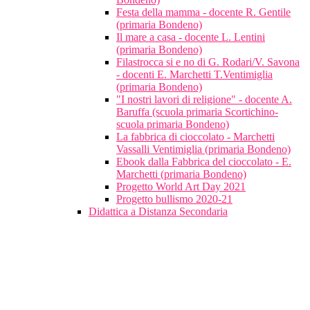
Festa della mamma - docente R. Gentile
(primaria Bondeno)
Il mare a casa - docente L. Lentini
(primaria Bondeno)
Filastrocca si e no di G. Rodari/V. Savona
- docenti E. Marchetti T.Ventimiglia
(primaria Bondeno)
"I nostri lavori di religione" - docente A.
Baruffa (scuola primaria Scortichino-
scuola primaria Bondeno)
La fabbrica di cioccolato - Marchetti
Vassalli Ventimiglia (primaria Bondeno)
Ebook dalla Fabbrica del cioccolato - E.
Marchetti (primaria Bondeno)
Progetto World Art Day 2021
Progetto bullismo 2020-21
Didattica a Distanza Secondaria