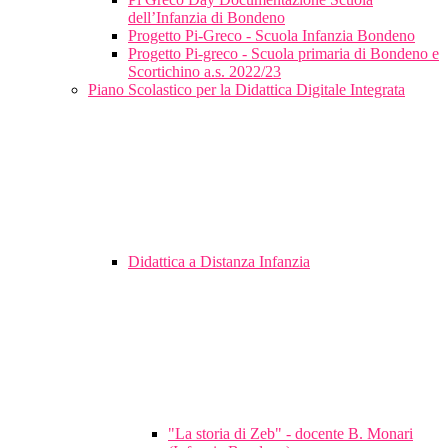
dell’Infanzia di Bondeno
Progetto Pi-Greco - Scuola Infanzia Bondeno
Progetto Pi-greco - Scuola primaria di Bondeno e
Scortichino a.s. 2022/23
Piano Scolastico per la Didattica Digitale Integrata
Didattica a Distanza Infanzia
"La storia di Zeb" - docente B. Monari