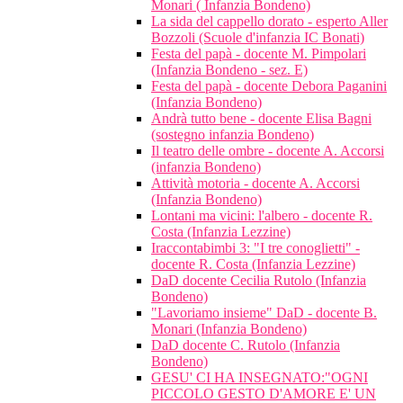
Monari ( Infanzia Bondeno)
La sida del cappello dorato - esperto Aller
Bozzoli (Scuole d'infanzia IC Bonati)
Festa del papà - docente M. Pimpolari
(Infanzia Bondeno - sez. E)
Festa del papà - docente Debora Paganini
(Infanzia Bondeno)
Andrà tutto bene - docente Elisa Bagni
(sostegno infanzia Bondeno)
Il teatro delle ombre - docente A. Accorsi
(infanzia Bondeno)
Attività motoria - docente A. Accorsi
(Infanzia Bondeno)
Lontani ma vicini: l'albero - docente R.
Costa (Infanzia Lezzine)
Iraccontabimbi 3: "I tre conoglietti" -
docente R. Costa (Infanzia Lezzine)
DaD docente Cecilia Rutolo (Infanzia
Bondeno)
"Lavoriamo insieme" DaD - docente B.
Monari (Infanzia Bondeno)
DaD docente C. Rutolo (Infanzia
Bondeno)
GESU' CI HA INSEGNATO:"OGNI
PICCOLO GESTO D'AMORE E' UN