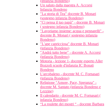
(Infanzia Bondeno)
Un saluto dalla maestra A. Accorsi
Infanzia Bondeno
"La storia di Tea" docente B. Monari
(sostegno infanzia Bondeno)
"Ci pensa il tuo papà" - docente B. Monari
( sostegno infanzia Bondeno)
"Lavoriamo insieme: acqua e pennarelli" -
docente B. Monari ( sostegno infanzia
Bondeno)
"L'ape capricciosa" docente B. Monari
(infanzia Bondeno)
"Andrà tutto bene" - docente A. Accorsi
(infanzia Bondeno)
Motoria - lezione 1- docente esperto Aller
Bozzoli scuole d'infanzia IC Bonati
Bondeno
L'arcobaleno - docente M. C. Fornasari
(infanzia Bondeno)
Religione "Amore, Pace, Speranza" -
docente M. Santato (infanzia Bondeno e
Lezzine)
Il calendario - docente M. C. Fornasari (
infanzia Bondeno)
“La roulette dei mostri “ - docente Barbara