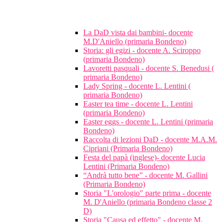
La DaD vista dai bambini- docente
M.D'Aniello (primaria Bondeno)
Storia: gli egizi - docente A. Sciroppo
(primaria Bondeno)
Lavoretti pasquali - docente S. Benedusi (
primaria Bondeno)
Lady Spring - docente L. Lentini (
primaria Bondeno)
Easter tea time - docente L. Lentini
(primaria Bondeno)
Easter eggs - docente L. Lentini (primaria
Bondeno)
Raccolta di lezioni DaD - docente M.A.M.
Cipriani (Primaria Bondeno)
Festa del papà (inglese)- docente Lucia
Lentini (Primaria Bondeno)
“Andrà tutto bene” - docente M. Gallini
(Primaria Bondeno)
Storia "L'orologio" parte prima - docente
M. D'Aniello (primaria Bondeno classe 2
D)
Storia "Causa ed effetto" - docente M.