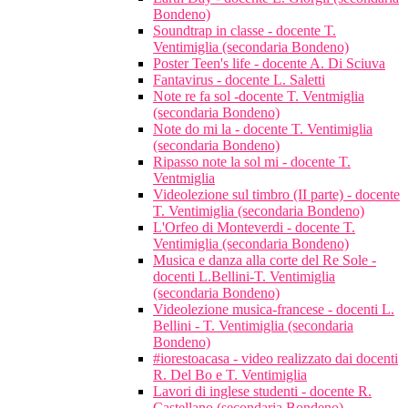
Bondeno)
Soundtrap in classe - docente T.
Ventimiglia (secondaria Bondeno)
Poster Teen's life - docente A. Di Sciuva
Fantavirus - docente L. Saletti
Note re fa sol -docente T. Ventmiglia
(secondaria Bondeno)
Note do mi la - docente T. Ventimiglia
(secondaria Bondeno)
Ripasso note la sol mi - docente T.
Ventmiglia
Videolezione sul timbro (II parte) - docente
T. Ventimiglia (secondaria Bondeno)
L'Orfeo di Monteverdi - docente T.
Ventimiglia (secondaria Bondeno)
Musica e danza alla corte del Re Sole -
docenti L.Bellini-T. Ventimiglia
(secondaria Bondeno)
Videolezione musica-francese - docenti L.
Bellini - T. Ventimiglia (secondaria
Bondeno)
#iorestoacasa - video realizzato dai docenti
R. Del Bo e T. Ventimiglia
Lavori di inglese studenti - docente R.
Castellano (secondaria Bondeno)