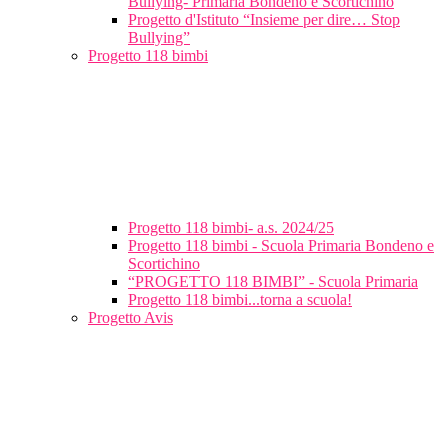
Bullying- Primaria Bondeno e Scortichino
Progetto d'Istituto “Insieme per dire… Stop
Bullying”
Progetto 118 bimbi
Progetto 118 bimbi- a.s. 2024/25
Progetto 118 bimbi - Scuola Primaria Bondeno e
Scortichino
“PROGETTO 118 BIMBI” - Scuola Primaria
Progetto 118 bimbi...torna a scuola!
Progetto Avis