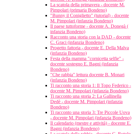
La scatola della primavera - docente M.
Pimpolari (primaria Bondeno)
"Bunny il Coniglietto" (tutorial) - docente
M. Pimpolari (infanzia Bondeno)
Il paese tuttoforme - docente A. Donegà (
infanzia Bondeno)
Racconto una storia con la DAD - docente
C. Graci (infanzia Bondeno)
Progetto fattoria - docente E. Della Malva
(infanzia Bondeno)
Festa della mamma "cornicetta selfie" -
docente sostegno E. Bagni (infanzia
Bondeno)
"Che rabbia" lettura docente B. Monari
(infanzia Bondeno)
Ti racconto una storia 1: Il Topo Federico -
docente M. Pimpolari (infanzia Bondeno)
Ti racconto una storia 2: La Gallinella
Dedè - docente M. Pimpolari (infanzia
Bondeno)
Ti racconto una storia 3: Tre Piccole Uova
- docente M. Pimpolari (infanzia Bondeno)
Il calendario (mestre e attività) - docente E.
Bagni (infanzia Bondeno)
La scatola della rabbia - docente C. Rutolo