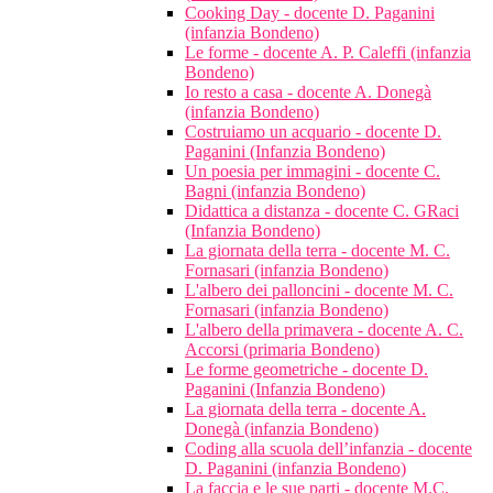
Cooking Day - docente D. Paganini
(infanzia Bondeno)
Le forme - docente A. P. Caleffi (infanzia
Bondeno)
Io resto a casa - docente A. Donegà
(infanzia Bondeno)
Costruiamo un acquario - docente D.
Paganini (Infanzia Bondeno)
Un poesia per immagini - docente C.
Bagni (infanzia Bondeno)
Didattica a distanza - docente C. GRaci
(Infanzia Bondeno)
La giornata della terra - docente M. C.
Fornasari (infanzia Bondeno)
L'albero dei palloncini - docente M. C.
Fornasari (infanzia Bondeno)
L'albero della primavera - docente A. C.
Accorsi (primaria Bondeno)
Le forme geometriche - docente D.
Paganini (Infanzia Bondeno)
La giornata della terra - docente A.
Donegà (infanzia Bondeno)
Coding alla scuola dell’infanzia - docente
D. Paganini (infanzia Bondeno)
La faccia e le sue parti - docente M.C.