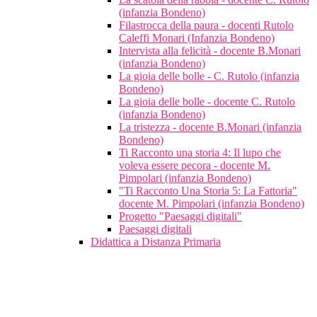
(infanzia Bondeno)
Filastrocca della paura - docenti Rutolo
Caleffi Monari (Infanzia Bondeno)
Intervista alla felicità - docente B.Monari
(infanzia Bondeno)
La gioia delle bolle - C. Rutolo (infanzia
Bondeno)
La gioia delle bolle - docente C. Rutolo
(infanzia Bondeno)
La tristezza - docente B.Monari (infanzia
Bondeno)
Ti Racconto una storia 4: Il lupo che
voleva essere pecora - docente M.
Pimpolari (infanzia Bondeno)
"Ti Racconto Una Storia 5: La Fattoria"
docente M. Pimpolari (infanzia Bondeno)
Progetto "Paesaggi digitali"
Paesaggi digitali
Didattica a Distanza Primaria