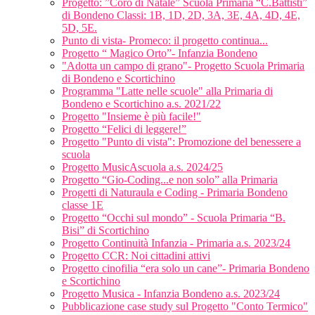
Progetto: ”Coro di Natale” Scuola Primaria “C.Battisti”
di Bondeno Classi: 1B, 1D, 2D, 3A, 3E, 4A, 4D, 4E,
5D, 5E.
Punto di vista- Promeco: il progetto continua...
Progetto “ Magico Orto”- Infanzia Bondeno
"Adotta un campo di grano"- Progetto Scuola Primaria
di Bondeno e Scortichino
Programma "Latte nelle scuole" alla Primaria di
Bondeno e Scortichino a.s. 2021/22
Progetto "Insieme è più facile!"
Progetto “Felici di leggere!”
Progetto "Punto di vista": Promozione del benessere a
scuola
Progetto MusicAscuola a.s. 2024/25
Progetto “Gio-Coding...e non solo” alla Primaria
Progetti di Naturaula e Coding - Primaria Bondeno
classe 1E
Progetto “Occhi sul mondo” - Scuola Primaria “B.
Bisi” di Scortichino
Progetto Continuità Infanzia - Primaria a.s. 2023/24
Progetto CCR: Noi cittadini attivi
Progetto cinofilia “era solo un cane”- Primaria Bondeno
e Scortichino
Progetto Musica - Infanzia Bondeno a.s. 2023/24
Pubblicazione case study sul Progetto "Conto Termico"