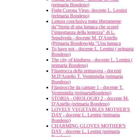
(primaria Bondeno)
Fight Corona Virus- docente L. Lentini
(primaria Bondeno)
Lettura conclusiva tratta liberamente
da"Storia di una lumaca che scoprì
l’importanza della lentezza" di L.
Sepulveda - docente M. D'Aniello
(Primaria Bondeno)da "Una lumaca
To have got - docente L. Lentini ( primaria
Bondeno)
The city of kindness - docente L. Lentini (
primaria Bondeno)
Filastrocca della primavera - docenti
M.D'Aniello T. Ventimiglia (primaria
Bondeno)
Filastrocche da cantare 1 - docente T.
Ventimiglia (primariaBondeno)
STORIA - OROLOGIO 2 - docente M.
D'Aniello (primaria Bondeno)
LOVELY VEGETABLES MOTHER'S
DAY - docente L. Lentini (primaria
Bondeno)
CHARMING GLOVES MOTHER'S
DAY - docente L. Lentini (primaria
Bondeno)