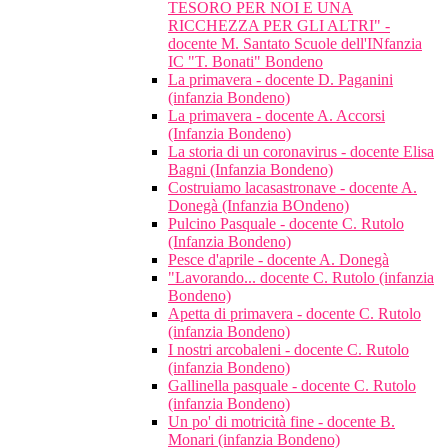
TESORO PER NOI E UNA
RICCHEZZA PER GLI ALTRI" -
docente M. Santato Scuole dell'INfanzia
IC "T. Bonati" Bondeno
La primavera - docente D. Paganini
(infanzia Bondeno)
La primavera - docente A. Accorsi
(Infanzia Bondeno)
La storia di un coronavirus - docente Elisa
Bagni (Infanzia Bondeno)
Costruiamo lacasastronave - docente A.
Donegà (Infanzia BOndeno)
Pulcino Pasquale - docente C. Rutolo
(Infanzia Bondeno)
Pesce d'aprile - docente A. Donegà
"Lavorando... docente C. Rutolo (infanzia
Bondeno)
Apetta di primavera - docente C. Rutolo
(infanzia Bondeno)
I nostri arcobaleni - docente C. Rutolo
(infanzia Bondeno)
Gallinella pasquale - docente C. Rutolo
(infanzia Bondeno)
Un po' di motricità fine - docente B.
Monari (infanzia Bondeno)