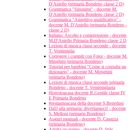
D'Aniello (primaria Bondeno classe 2 D)
Grammatica "Sinonimi" - docente M.
D'Aniello (primaria Bondeno classe 2 D)
Grammatica "Aggettivo qualificativo" -
docente M. D'Aniello (primaria Bondeno -
classe 2 D)
Italiano: Ascolto e comprensione - docente
M.D'Aniello Primaria Bondeno classe 2 D
Lezioni di musica classi seconde - docente
T. Ventimiglia
Corregere i compiti con Fotor - docente M.
Minghini (primaria Bondeno)
Tutorial per bambini "Come si consulta un
dizionario" - docente M. Menghini
(primaria Bondeno)
Lezioni di musica classi seconde primaria
Bondeno - docente T. Ventimigliaria
#Iorestoacasa docente R.Gentile classe IV
E Primaria Bondeno
#restiamoacasa della docente S.Benedusi
DaD alla primaria: divertiamoci! - docente
S. Melloni (primaria Bondeno)
Auguri pasquali - docente D. Casazza
(primaria Bondeno)
Adotta un nonno - docente D. Stile