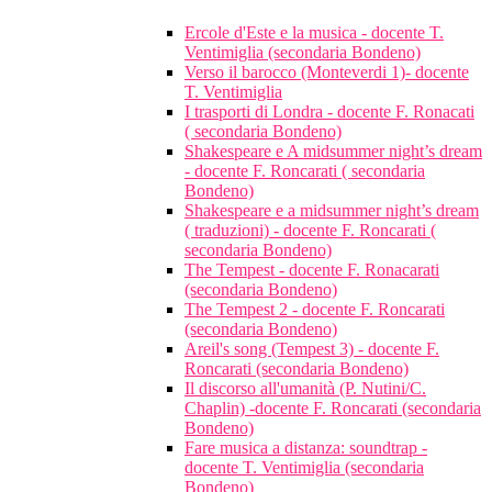
Ercole d'Este e la musica - docente T.
Ventimiglia (secondaria Bondeno)
Verso il barocco (Monteverdi 1)- docente
T. Ventimiglia
I trasporti di Londra - docente F. Ronacati
( secondaria Bondeno)
Shakespeare e A midsummer night’s dream
- docente F. Roncarati ( secondaria
Bondeno)
Shakespeare e a midsummer night’s dream
( traduzioni) - docente F. Roncarati (
secondaria Bondeno)
The Tempest - docente F. Ronacarati
(secondaria Bondeno)
The Tempest 2 - docente F. Roncarati
(secondaria Bondeno)
Areil's song (Tempest 3) - docente F.
Roncarati (secondaria Bondeno)
Il discorso all'umanità (P. Nutini/C.
Chaplin) -docente F. Roncarati (secondaria
Bondeno)
Fare musica a distanza: soundtrap -
docente T. Ventimiglia (secondaria
Bondeno)