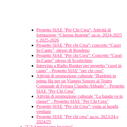
Progetto SIAE “Per Chi Crea”: Attività di
formazione “Cinema Insieme” aa.ss. 2024-2025
e 2025-2026
Progetto SIAE “Per chi Crea”: concerto “Cuori
In-Canto”, plesso di Bondeno
Progetto SIAE “Per chi Crea”: Concerto “Cuori
In-Canto” plesso di Scortichino
Intervista a Radio Bunker per progetto "cuori in
canto" - Progetto SIAE "per chi crea"
Attività di promozione culturale “Bambini in
prima fila per un Viaggio Sonoro al Teatro
Comunale di Ferrara Claudio Abbado” - Progetto
SIAE “Per Chi Crea”
Attività di promozione culturale "La banda va in
classe!" - Progetto SIAE "Per Chi Crea"
Progetto SIAE “Per chi Crea”: visita ai luoghi
verdiani
Progetto SIAE "Per chi crea" aa.ss. 2023/24 e
2024/25
"CAAmminiamo Insieme"