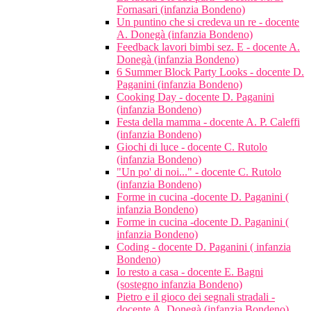
Fornasari (infanzia Bondeno)
Un puntino che si credeva un re - docente
A. Donegà (infanzia Bondeno)
Feedback lavori bimbi sez. E - docente A.
Donegà (infanzia Bondeno)
6 Summer Block Party Looks - docente D.
Paganini (infanzia Bondeno)
Cooking Day - docente D. Paganini
(infanzia Bondeno)
Festa della mamma - docente A. P. Caleffi
(infanzia Bondeno)
Giochi di luce - docente C. Rutolo
(infanzia Bondeno)
"Un po' di noi..." - docente C. Rutolo
(infanzia Bondeno)
Forme in cucina -docente D. Paganini (
infanzia Bondeno)
Forme in cucina -docente D. Paganini (
infanzia Bondeno)
Coding - docente D. Paganini ( infanzia
Bondeno)
Io resto a casa - docente E. Bagni
(sostegno infanzia Bondeno)
Pietro e il gioco dei segnali stradali -
docente A. Donegà (infanzia Bondeno)