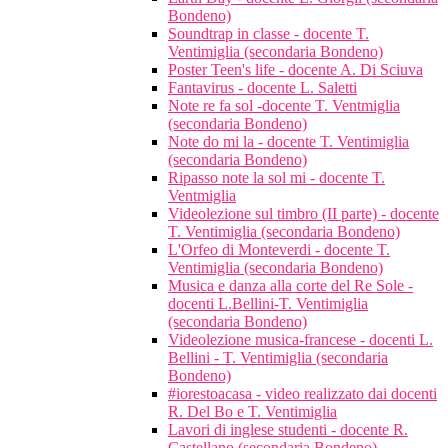
Bondeno)
Soundtrap in classe - docente T.
Ventimiglia (secondaria Bondeno)
Poster Teen's life - docente A. Di Sciuva
Fantavirus - docente L. Saletti
Note re fa sol -docente T. Ventmiglia
(secondaria Bondeno)
Note do mi la - docente T. Ventimiglia
(secondaria Bondeno)
Ripasso note la sol mi - docente T.
Ventmiglia
Videolezione sul timbro (II parte) - docente
T. Ventimiglia (secondaria Bondeno)
L'Orfeo di Monteverdi - docente T.
Ventimiglia (secondaria Bondeno)
Musica e danza alla corte del Re Sole -
docenti L.Bellini-T. Ventimiglia
(secondaria Bondeno)
Videolezione musica-francese - docenti L.
Bellini - T. Ventimiglia (secondaria
Bondeno)
#iorestoacasa - video realizzato dai docenti
R. Del Bo e T. Ventimiglia
Lavori di inglese studenti - docente R.
Castellano (secondaria Bondeno)