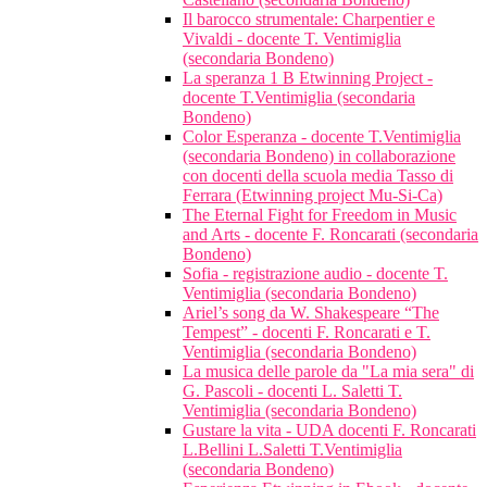
Il barocco strumentale: Charpentier e
Vivaldi - docente T. Ventimiglia
(secondaria Bondeno)
La speranza 1 B Etwinning Project -
docente T.Ventimiglia (secondaria
Bondeno)
Color Esperanza - docente T.Ventimiglia
(secondaria Bondeno) in collaborazione
con docenti della scuola media Tasso di
Ferrara (Etwinning project Mu-Si-Ca)
The Eternal Fight for Freedom in Music
and Arts - docente F. Roncarati (secondaria
Bondeno)
Sofia - registrazione audio - docente T.
Ventimiglia (secondaria Bondeno)
Ariel’s song da W. Shakespeare “The
Tempest” - docenti F. Roncarati e T.
Ventimiglia (secondaria Bondeno)
La musica delle parole da "La mia sera" di
G. Pascoli - docenti L. Saletti T.
Ventimiglia (secondaria Bondeno)
Gustare la vita - UDA docenti F. Roncarati
L.Bellini L.Saletti T.Ventimiglia
(secondaria Bondeno)