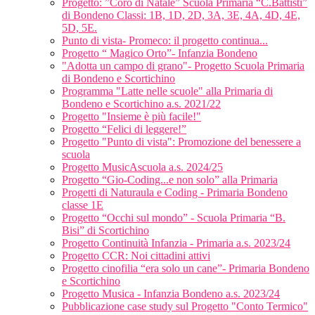
Progetto: ”Coro di Natale” Scuola Primaria “C.Battisti”
di Bondeno Classi: 1B, 1D, 2D, 3A, 3E, 4A, 4D, 4E,
5D, 5E.
Punto di vista- Promeco: il progetto continua...
Progetto “ Magico Orto”- Infanzia Bondeno
"Adotta un campo di grano"- Progetto Scuola Primaria
di Bondeno e Scortichino
Programma "Latte nelle scuole" alla Primaria di
Bondeno e Scortichino a.s. 2021/22
Progetto "Insieme è più facile!"
Progetto “Felici di leggere!”
Progetto "Punto di vista": Promozione del benessere a
scuola
Progetto MusicAscuola a.s. 2024/25
Progetto “Gio-Coding...e non solo” alla Primaria
Progetti di Naturaula e Coding - Primaria Bondeno
classe 1E
Progetto “Occhi sul mondo” - Scuola Primaria “B.
Bisi” di Scortichino
Progetto Continuità Infanzia - Primaria a.s. 2023/24
Progetto CCR: Noi cittadini attivi
Progetto cinofilia “era solo un cane”- Primaria Bondeno
e Scortichino
Progetto Musica - Infanzia Bondeno a.s. 2023/24
Pubblicazione case study sul Progetto "Conto Termico"