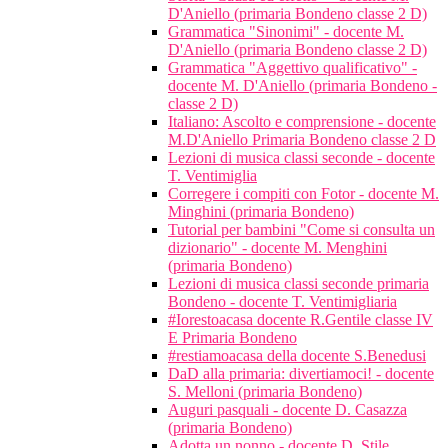
D'Aniello (primaria Bondeno classe 2 D)
Grammatica "Sinonimi" - docente M.
D'Aniello (primaria Bondeno classe 2 D)
Grammatica "Aggettivo qualificativo" -
docente M. D'Aniello (primaria Bondeno -
classe 2 D)
Italiano: Ascolto e comprensione - docente
M.D'Aniello Primaria Bondeno classe 2 D
Lezioni di musica classi seconde - docente
T. Ventimiglia
Corregere i compiti con Fotor - docente M.
Minghini (primaria Bondeno)
Tutorial per bambini "Come si consulta un
dizionario" - docente M. Menghini
(primaria Bondeno)
Lezioni di musica classi seconde primaria
Bondeno - docente T. Ventimigliaria
#Iorestoacasa docente R.Gentile classe IV
E Primaria Bondeno
#restiamoacasa della docente S.Benedusi
DaD alla primaria: divertiamoci! - docente
S. Melloni (primaria Bondeno)
Auguri pasquali - docente D. Casazza
(primaria Bondeno)
Adotta un nonno - docente D. Stile