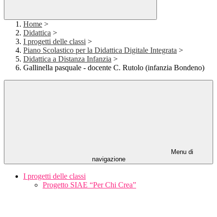
Home
>
Didattica
>
I progetti delle classi
>
Piano Scolastico per la Didattica Digitale Integrata
>
Didattica a Distanza Infanzia
>
Gallinella pasquale - docente C. Rutolo (infanzia Bondeno)
Menu di
navigazione
I progetti delle classi
Progetto SIAE “Per Chi Crea”