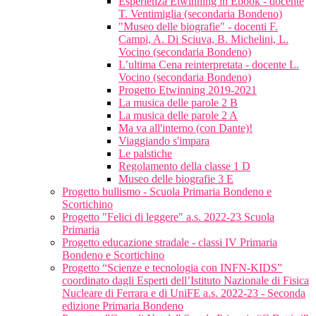
Esperienza Etwinning in Ebook - docente
T. Ventimiglia (secondaria Bondeno)
"Museo delle biografie" - docenti F.
Campi, A. Di Sciuva, B. Michelini, L.
Vocino (secondaria Bondeno)
L’ultima Cena reinterpretata - docente L.
Vocino (secondaria Bondeno)
Progetto Etwinning 2019-2021
La musica delle parole 2 B
La musica delle parole 2 A
Ma va all'interno (con Dante)!
Viaggiando s'impara
Le palstiche
Regolamento della classe 1 D
Museo delle biografie 3 E
Progetto bullismo - Scuola Primaria Bondeno e
Scortichino
Progetto "Felici di leggere" a.s. 2022-23 Scuola
Primaria
Progetto educazione stradale - classi IV Primaria
Bondeno e Scortichino
Progetto “Scienze e tecnologia con INFN-KIDS”
coordinato dagli Esperti dell’Istituto Nazionale di Fisica
Nucleare di Ferrara e di UniFE a.s. 2022-23 - Seconda
edizione Primaria Bondeno