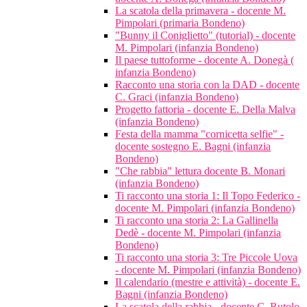
La scatola della primavera - docente M.
Pimpolari (primaria Bondeno)
"Bunny il Coniglietto" (tutorial) - docente
M. Pimpolari (infanzia Bondeno)
Il paese tuttoforme - docente A. Donegà (
infanzia Bondeno)
Racconto una storia con la DAD - docente
C. Graci (infanzia Bondeno)
Progetto fattoria - docente E. Della Malva
(infanzia Bondeno)
Festa della mamma "cornicetta selfie" -
docente sostegno E. Bagni (infanzia
Bondeno)
"Che rabbia" lettura docente B. Monari
(infanzia Bondeno)
Ti racconto una storia 1: Il Topo Federico -
docente M. Pimpolari (infanzia Bondeno)
Ti racconto una storia 2: La Gallinella
Dedè - docente M. Pimpolari (infanzia
Bondeno)
Ti racconto una storia 3: Tre Piccole Uova
- docente M. Pimpolari (infanzia Bondeno)
Il calendario (mestre e attività) - docente E.
Bagni (infanzia Bondeno)
La scatola della rabbia - docente C. Rutolo