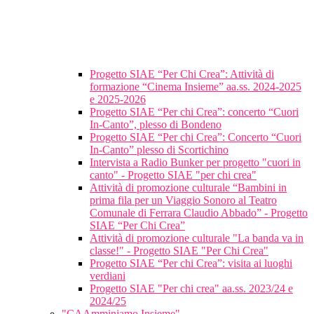
Progetto SIAE “Per Chi Crea”: Attività di
formazione “Cinema Insieme” aa.ss. 2024-2025
e 2025-2026
Progetto SIAE “Per chi Crea”: concerto “Cuori
In-Canto”, plesso di Bondeno
Progetto SIAE “Per chi Crea”: Concerto “Cuori
In-Canto” plesso di Scortichino
Intervista a Radio Bunker per progetto "cuori in
canto" - Progetto SIAE "per chi crea"
Attività di promozione culturale “Bambini in
prima fila per un Viaggio Sonoro al Teatro
Comunale di Ferrara Claudio Abbado” - Progetto
SIAE “Per Chi Crea”
Attività di promozione culturale "La banda va in
classe!" - Progetto SIAE "Per Chi Crea"
Progetto SIAE “Per chi Crea”: visita ai luoghi
verdiani
Progetto SIAE "Per chi crea" aa.ss. 2023/24 e
2024/25
"CAAmminiamo Insieme"