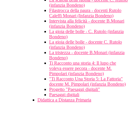
(infanzia Bondeno)
Filastrocca della paura - docenti Rutolo
Caleffi Monari (Infanzia Bondeno)
Intervista alla felicità - docente B.Monari
(infanzia Bondeno)
La gioia delle bolle - C. Rutolo (infanzia
Bondeno)
La gioia delle bolle - docente C. Rutolo
(infanzia Bondeno)
La tristezza - docente B.Monari (infanzia
Bondeno)
Ti Racconto una storia 4: Il lupo che
voleva essere pecora - docente M.
Pimpolari (infanzia Bondeno)
"Ti Racconto Una Storia 5: La Fattoria"
docente M. Pimpolari (infanzia Bondeno)
Progetto "Paesaggi digitali"
Paesaggi digitali
Didattica a Distanza Primaria