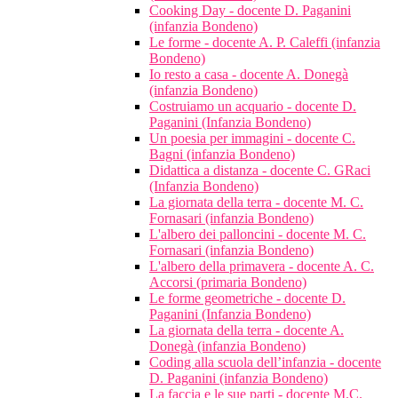
Cooking Day - docente D. Paganini
(infanzia Bondeno)
Le forme - docente A. P. Caleffi (infanzia
Bondeno)
Io resto a casa - docente A. Donegà
(infanzia Bondeno)
Costruiamo un acquario - docente D.
Paganini (Infanzia Bondeno)
Un poesia per immagini - docente C.
Bagni (infanzia Bondeno)
Didattica a distanza - docente C. GRaci
(Infanzia Bondeno)
La giornata della terra - docente M. C.
Fornasari (infanzia Bondeno)
L'albero dei palloncini - docente M. C.
Fornasari (infanzia Bondeno)
L'albero della primavera - docente A. C.
Accorsi (primaria Bondeno)
Le forme geometriche - docente D.
Paganini (Infanzia Bondeno)
La giornata della terra - docente A.
Donegà (infanzia Bondeno)
Coding alla scuola dell’infanzia - docente
D. Paganini (infanzia Bondeno)
La faccia e le sue parti - docente M.C.