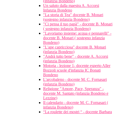
(Infanzia Bondeno)
Un saluto dalla maestra A. Accorsi
Infanzia Bondeno
"La storia di Tea" docente B. Monari
(sostegno infanzia Bondeno)
"Ci pensa il tuo papà" - docente B. Monari
( sostegno infanzia Bondeno)
"Lavoriamo insieme: acqua e pennarelli" -
docente B. Monari ( sostegno infanzia
Bondeno)
"L'ape capricciosa" docente B. Monari
(infanzia Bondeno)
"Andrà tutto bene" - docente A. Accorsi
(infanzia Bondeno)
Motoria - lezione 1- docente esperto Aller
Bozzoli scuole d'infanzia IC Bonati
Bondeno
L'arcobaleno - docente M. C. Fornasari
(infanzia Bondeno)
Religione "Amore, Pace, Speranza" -
docente M. Santato (infanzia Bondeno e
Lezzine)
Il calendario - docente M. C. Fornasari (
infanzia Bondeno)
“La roulette dei mostri “ - docente Barbara