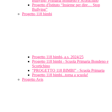
Bullying- Primaria Bondeno e Scortichino
Progetto d'Istituto “Insieme per dire… Stop
Bullying”
Progetto 118 bimbi
Progetto 118 bimbi- a.s. 2024/25
Progetto 118 bimbi - Scuola Primaria Bondeno e
Scortichino
“PROGETTO 118 BIMBI” - Scuola Primaria
Progetto 118 bimbi...torna a scuola!
Progetto Avis