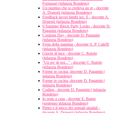
Fornasari (infanzia Bondeno)
Un puntino che si credeva un re - docente
A. Donegà (infanzia Bondeno)
Feedback lavori bimbi sez. E - docente A.
Donegà (infanzia Bondeno)
6 Summer Block Party Looks - docente D.
Paganini (infanzia Bondeno)
Cooking Day - docente D. Paganini
(infanzia Bondeno)
Festa della mamma - docente A. P. Caleffi
(infanzia Bondeno)
Giochi di luce - docente C. Rutolo
(infanzia Bondeno)
"Un po' di noi..." - docente C. Rutolo
(infanzia Bondeno)
Forme in cucina -docente D. Paganini (
infanzia Bondeno)
Forme in cucina -docente D. Paganini (
infanzia Bondeno)
Coding - docente D. Paganini ( infanzia
Bondeno)
Io resto a casa - docente E. Bagni
(sostegno infanzia Bondeno)
Pietro e il gioco dei segnali stradali -
docente A. Donegà (infanzia Bondeno)