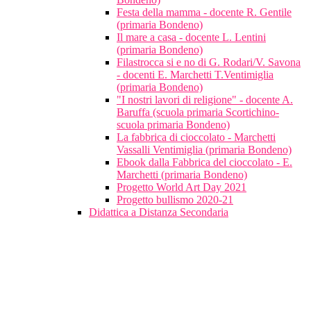
Festa della mamma - docente R. Gentile
(primaria Bondeno)
Il mare a casa - docente L. Lentini
(primaria Bondeno)
Filastrocca si e no di G. Rodari/V. Savona
- docenti E. Marchetti T.Ventimiglia
(primaria Bondeno)
"I nostri lavori di religione" - docente A.
Baruffa (scuola primaria Scortichino-
scuola primaria Bondeno)
La fabbrica di cioccolato - Marchetti
Vassalli Ventimiglia (primaria Bondeno)
Ebook dalla Fabbrica del cioccolato - E.
Marchetti (primaria Bondeno)
Progetto World Art Day 2021
Progetto bullismo 2020-21
Didattica a Distanza Secondaria