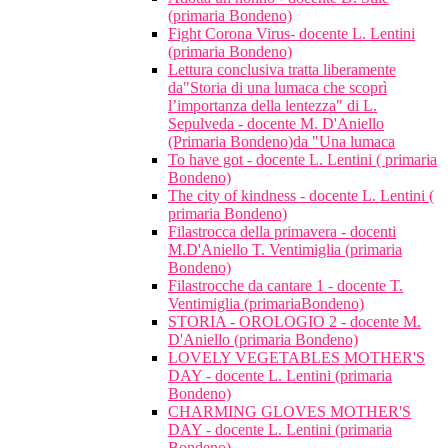
(primaria Bondeno)
Fight Corona Virus- docente L. Lentini
(primaria Bondeno)
Lettura conclusiva tratta liberamente
da"Storia di una lumaca che scoprì
l’importanza della lentezza" di L.
Sepulveda - docente M. D'Aniello
(Primaria Bondeno)da "Una lumaca
To have got - docente L. Lentini ( primaria
Bondeno)
The city of kindness - docente L. Lentini (
primaria Bondeno)
Filastrocca della primavera - docenti
M.D'Aniello T. Ventimiglia (primaria
Bondeno)
Filastrocche da cantare 1 - docente T.
Ventimiglia (primariaBondeno)
STORIA - OROLOGIO 2 - docente M.
D'Aniello (primaria Bondeno)
LOVELY VEGETABLES MOTHER'S
DAY - docente L. Lentini (primaria
Bondeno)
CHARMING GLOVES MOTHER'S
DAY - docente L. Lentini (primaria
Bondeno)