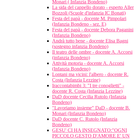
Monari ( Infanzia Bondeno)
La sida del cappello dorato - esperto Aller
Bozzoli (Scuole d'infanzia IC Bonati)
Festa del papà - docente M. Pimpolari
(Infanzia Bondeno - sez. E)
Festa del papà - docente Debora Paganini
(Infanzia Bondeno)
Andrà tutto bene - docente Elisa Bagni
(sostegno infanzia Bondeno)
Il teatro delle ombre - docente A. Accorsi
(infanzia Bondeno)
Attività motoria - docente A. Accorsi
(Infanzia Bondeno)
Lontani ma vicini: l'albero - docente R.
Costa (Infanzia Lezzine)
Iraccontabimbi 3: "I tre conoglietti" -
docente R. Costa (Infanzia Lezzine)
DaD docente Cecilia Rutolo (Infanzia
Bondeno)
"Lavoriamo insieme" DaD - docente B.
Monari (Infanzia Bondeno)
DaD docente C. Rutolo (Infanzia
Bondeno)
GESU' CI HA INSEGNATO:"OGNI
PICCOLO GESTO D'AMORE E' UN