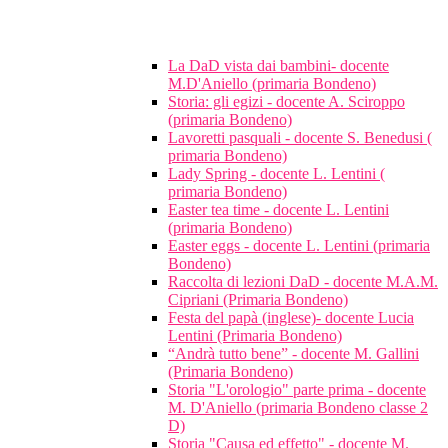
La DaD vista dai bambini- docente
M.D'Aniello (primaria Bondeno)
Storia: gli egizi - docente A. Sciroppo
(primaria Bondeno)
Lavoretti pasquali - docente S. Benedusi (
primaria Bondeno)
Lady Spring - docente L. Lentini (
primaria Bondeno)
Easter tea time - docente L. Lentini
(primaria Bondeno)
Easter eggs - docente L. Lentini (primaria
Bondeno)
Raccolta di lezioni DaD - docente M.A.M.
Cipriani (Primaria Bondeno)
Festa del papà (inglese)- docente Lucia
Lentini (Primaria Bondeno)
“Andrà tutto bene” - docente M. Gallini
(Primaria Bondeno)
Storia "L'orologio" parte prima - docente
M. D'Aniello (primaria Bondeno classe 2
D)
Storia "Causa ed effetto" - docente M.