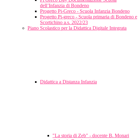
dell’Infanzia di Bondeno
Progetto Pi-Greco - Scuola Infanzia Bondeno
Progetto Pi-greco - Scuola primaria di Bondeno e
Scortichino a.s. 2022/23
Piano Scolastico per la Didattica Digitale Integrata
Didattica a Distanza Infanzia
"La storia di Zeb" - docente B. Monari