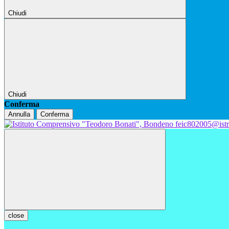
Chiudi
Chiudi
Conferma
Annulla
Conferma
feic802005@istr
close