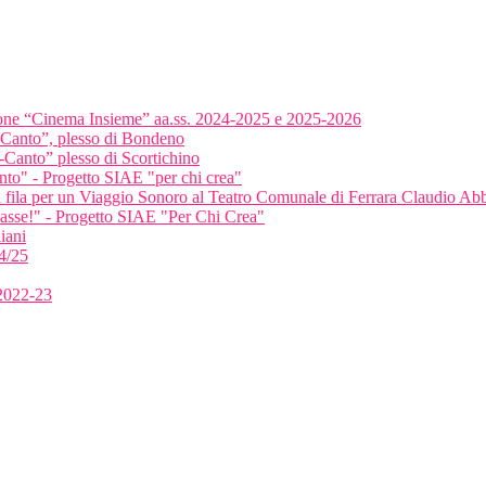
ione “Cinema Insieme” aa.ss. 2024-2025 e 2025-2026
-Canto”, plesso di Bondeno
-Canto” plesso di Scortichino
anto" - Progetto SIAE "per chi crea"
ma fila per un Viaggio Sonoro al Teatro Comunale di Ferrara Claudio A
classe!" - Progetto SIAE "Per Chi Crea"
iani
4/25
 2022-23