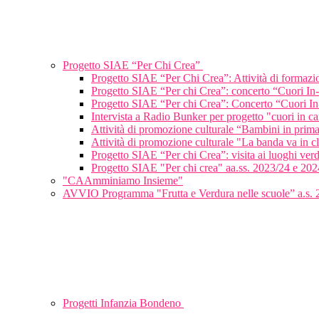
Progetto SIAE “Per Chi Crea”
Progetto SIAE “Per Chi Crea”: Attività di formaz
Progetto SIAE “Per chi Crea”: concerto “Cuori In
Progetto SIAE “Per chi Crea”: Concerto “Cuori In
Intervista a Radio Bunker per progetto "cuori in c
Attività di promozione culturale “Bambini in pri
Attività di promozione culturale "La banda va in 
Progetto SIAE “Per chi Crea”: visita ai luoghi verd
Progetto SIAE "Per chi crea" aa.ss. 2023/24 e 202
"CAAmminiamo Insieme"
AVVIO Programma "Frutta e Verdura nelle scuole” a.s.
Progetti Infanzia Bondeno