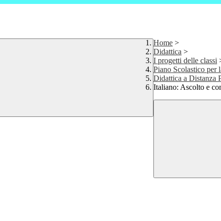
Home
>
Didattica
>
I progetti delle classi
Piano Scolastico per l
Didattica a Distanza 
Italiano: Ascolto e 