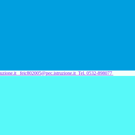
uzione.it
feic802005@pec.istruzione.it
Tel. 0532-898077