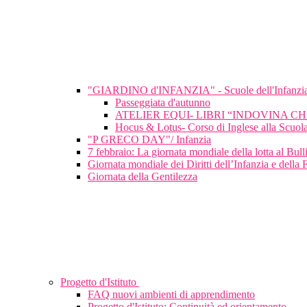
"GIARDINO d'INFANZIA" - Scuole dell'Infanzi
Passeggiata d'autunno
ATELIER EQUI- LIBRI “INDOVINA C
Hocus & Lotus- Corso di Inglese alla Scuola
"P GRECO DAY"/ Infanzia
7 febbraio: La giornata mondiale della lotta al Bu
Giornata mondiale dei Diritti dell’Infanzia e della 
Giornata della Gentilezza
Progetto d'Istituto
FAQ nuovi ambienti di apprendimento
Progetto d'Istituto: Continuità ed orientamento