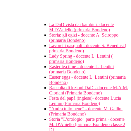
La DaD vista dai bambini- docente
M.D'Aniello (primaria Bondeno)
Storia: gli egizi - docente A. Sciroppo
(primaria Bondeno)
Lavoretti pasquali - docente S. Benedusi (
primaria Bondeno)
Lady Spring - docente L. Lentini (
primaria Bondeno)
Easter tea time - docente L. Lentini
(primaria Bondeno)
Easter eggs - docente L. Lentini (primaria
Bondeno)
Raccolta di lezioni DaD - docente M.A.M.
Cipriani (Primaria Bondeno)
Festa del papà (inglese)- docente Lucia
Lentini (Primaria Bondeno)
“Andrà tutto bene” - docente M. Gallini
(Primaria Bondeno)
Storia "L'orologio" parte prima - docente
M. D'Aniello (primaria Bondeno classe 2
D)