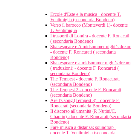
Ercole d'Este e la musica - docente T.
Ventimiglia (secondaria Bondeno)
Verso il barocco (Monteverdi 1)- docente
T. Ventimiglia
I trasporti di Londra - docente F. Ronacati
( secondaria Bondeno)
Shakespeare e A midsummer night’s dream
- docente F. Roncarati ( secondaria
Bondeno)
Shakespeare e a midsummer night’s dream
( traduzioni) - docente F. Roncarati (
secondaria Bondeno)
The Tempest - docente F. Ronacarati
(secondaria Bondeno)
The Tempest 2 - docente F. Roncarati
(secondaria Bondeno)
Areil's song (Tempest 3) - docente F.
Roncarati (secondaria Bondeno)
Il discorso all'umanità (P. Nutini/C.
Chaplin) -docente F. Roncarati (secondaria
Bondeno)
Fare musica a distanza: soundtrap -
docente T. Ventimiglia (secondaria