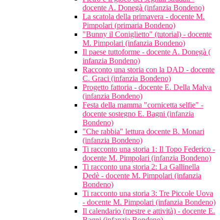
docente A. Donegà (infanzia Bondeno)
La scatola della primavera - docente M.
Pimpolari (primaria Bondeno)
"Bunny il Coniglietto" (tutorial) - docente
M. Pimpolari (infanzia Bondeno)
Il paese tuttoforme - docente A. Donegà (
infanzia Bondeno)
Racconto una storia con la DAD - docente
C. Graci (infanzia Bondeno)
Progetto fattoria - docente E. Della Malva
(infanzia Bondeno)
Festa della mamma "cornicetta selfie" -
docente sostegno E. Bagni (infanzia
Bondeno)
"Che rabbia" lettura docente B. Monari
(infanzia Bondeno)
Ti racconto una storia 1: Il Topo Federico -
docente M. Pimpolari (infanzia Bondeno)
Ti racconto una storia 2: La Gallinella
Dedè - docente M. Pimpolari (infanzia
Bondeno)
Ti racconto una storia 3: Tre Piccole Uova
- docente M. Pimpolari (infanzia Bondeno)
Il calendario (mestre e attività) - docente E.
Bagni (infanzia Bondeno)