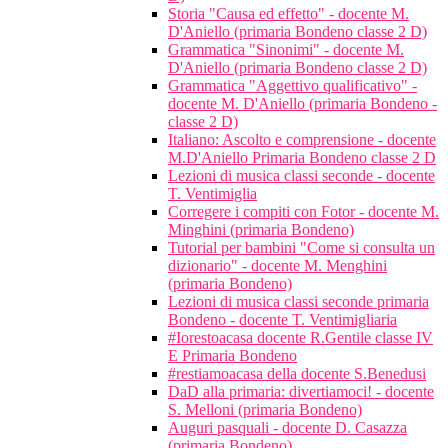
Storia "Causa ed effetto" - docente M.
D'Aniello (primaria Bondeno classe 2 D)
Grammatica "Sinonimi" - docente M.
D'Aniello (primaria Bondeno classe 2 D)
Grammatica "Aggettivo qualificativo" -
docente M. D'Aniello (primaria Bondeno -
classe 2 D)
Italiano: Ascolto e comprensione - docente
M.D'Aniello Primaria Bondeno classe 2 D
Lezioni di musica classi seconde - docente
T. Ventimiglia
Corregere i compiti con Fotor - docente M.
Minghini (primaria Bondeno)
Tutorial per bambini "Come si consulta un
dizionario" - docente M. Menghini
(primaria Bondeno)
Lezioni di musica classi seconde primaria
Bondeno - docente T. Ventimigliaria
#Iorestoacasa docente R.Gentile classe IV
E Primaria Bondeno
#restiamoacasa della docente S.Benedusi
DaD alla primaria: divertiamoci! - docente
S. Melloni (primaria Bondeno)
Auguri pasquali - docente D. Casazza
(primaria Bondeno)