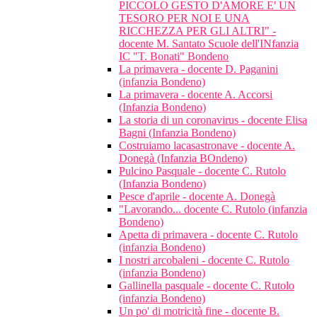
PICCOLO GESTO D'AMORE E' UN
TESORO PER NOI E UNA
RICCHEZZA PER GLI ALTRI" -
docente M. Santato Scuole dell'INfanzia
IC "T. Bonati" Bondeno
La primavera - docente D. Paganini
(infanzia Bondeno)
La primavera - docente A. Accorsi
(Infanzia Bondeno)
La storia di un coronavirus - docente Elisa
Bagni (Infanzia Bondeno)
Costruiamo lacasastronave - docente A.
Donegà (Infanzia BOndeno)
Pulcino Pasquale - docente C. Rutolo
(Infanzia Bondeno)
Pesce d'aprile - docente A. Donegà
"Lavorando... docente C. Rutolo (infanzia
Bondeno)
Apetta di primavera - docente C. Rutolo
(infanzia Bondeno)
I nostri arcobaleni - docente C. Rutolo
(infanzia Bondeno)
Gallinella pasquale - docente C. Rutolo
(infanzia Bondeno)
Un po' di motricità fine - docente B.