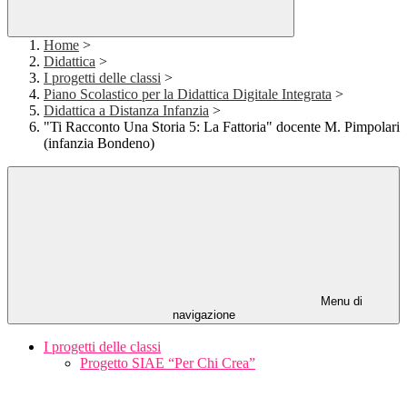
Home
>
Didattica
>
I progetti delle classi
>
Piano Scolastico per la Didattica Digitale Integrata
>
Didattica a Distanza Infanzia
>
"Ti Racconto Una Storia 5: La Fattoria" docente M. Pimpolari
(infanzia Bondeno)
Menu di
navigazione
I progetti delle classi
Progetto SIAE “Per Chi Crea”