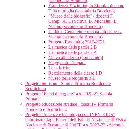
(secondaria Bondeno)
Esperienza Etwinning in Ebook - docente
T. Ventimiglia (secondaria Bondeno)
"Museo delle biografie" - docenti F.
Campi, A. Di Sciuva, B. Michelini, L.
Vocino (secondaria Bondeno)
L’ultima Cena reinterpretata - docente L.
Vocino (secondaria Bondeno)
Progetto Etwinning 2019-2021
La musica delle parole 2 B
La musica delle parole 2 A
Ma va all'interno (con Dante)!
Viaggiando s'impara
Le palstiche
Regolamento della classe 1 D
Museo delle biografie 3 E
Progetto bullismo - Scuola Primaria Bondeno e
Scortichino
Progetto "Felici di leggere" a.s. 2022-23 Scuola
Primaria
Progetto educazione stradale - classi IV Primaria
Bondeno e Scortichino
Progetto “Scienze e tecnologia con INFN-KIDS”
coordinato dagli Esperti dell’Istituto Nazionale di Fisica
Nucleare di Ferrara e di UniFE a.s. 2022-23 - Seconda