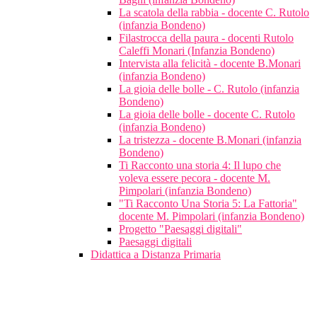
La scatola della rabbia - docente C. Rutolo
(infanzia Bondeno)
Filastrocca della paura - docenti Rutolo
Caleffi Monari (Infanzia Bondeno)
Intervista alla felicità - docente B.Monari
(infanzia Bondeno)
La gioia delle bolle - C. Rutolo (infanzia
Bondeno)
La gioia delle bolle - docente C. Rutolo
(infanzia Bondeno)
La tristezza - docente B.Monari (infanzia
Bondeno)
Ti Racconto una storia 4: Il lupo che
voleva essere pecora - docente M.
Pimpolari (infanzia Bondeno)
"Ti Racconto Una Storia 5: La Fattoria"
docente M. Pimpolari (infanzia Bondeno)
Progetto "Paesaggi digitali"
Paesaggi digitali
Didattica a Distanza Primaria