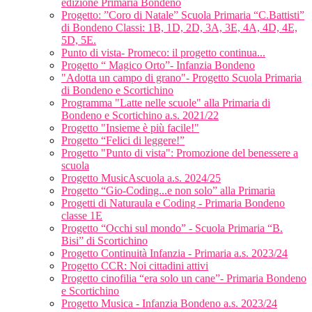
edizione Primaria Bondeno
Progetto: ”Coro di Natale” Scuola Primaria “C.Battisti”
di Bondeno Classi: 1B, 1D, 2D, 3A, 3E, 4A, 4D, 4E,
5D, 5E.
Punto di vista- Promeco: il progetto continua...
Progetto “ Magico Orto”- Infanzia Bondeno
"Adotta un campo di grano"- Progetto Scuola Primaria
di Bondeno e Scortichino
Programma "Latte nelle scuole" alla Primaria di
Bondeno e Scortichino a.s. 2021/22
Progetto "Insieme è più facile!"
Progetto “Felici di leggere!”
Progetto "Punto di vista": Promozione del benessere a
scuola
Progetto MusicAscuola a.s. 2024/25
Progetto “Gio-Coding...e non solo” alla Primaria
Progetti di Naturaula e Coding - Primaria Bondeno
classe 1E
Progetto “Occhi sul mondo” - Scuola Primaria “B.
Bisi” di Scortichino
Progetto Continuità Infanzia - Primaria a.s. 2023/24
Progetto CCR: Noi cittadini attivi
Progetto cinofilia “era solo un cane”- Primaria Bondeno
e Scortichino
Progetto Musica - Infanzia Bondeno a.s. 2023/24