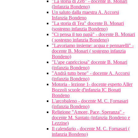
"La storia di Zeb" - docente B. Monari
(Infanzia Bondeno)
Un saluto dalla maestra A. Accorsi
Infanzia Bondeno
"La storia di Tea" docente B. Monari
(sostegno infanzia Bondeno)
"Ci pensa il tuo papà" - docente B. Monari
( sostegno infanzia Bondeno)
"Lavoriamo insieme: acqua e pennarelli" -
docente B. Monari ( sostegno infanzia
Bondeno)
"L'ape capricciosa" docente B. Monari
(infanzia Bondeno)
"Andrà tutto bene" - docente A. Accorsi
(infanzia Bondeno)
Motoria - lezione 1- docente esperto Aller
Bozzoli scuole d'infanzia IC Bonati
Bondeno
L'arcobaleno - docente M. C. Fornasari
(infanzia Bondeno)
Religione "Amore, Pace, Speranza" -
docente M. Santato (infanzia Bondeno e
Lezzine)
Il calendario - docente M. C. Fornasari (
infanzia Bondeno)