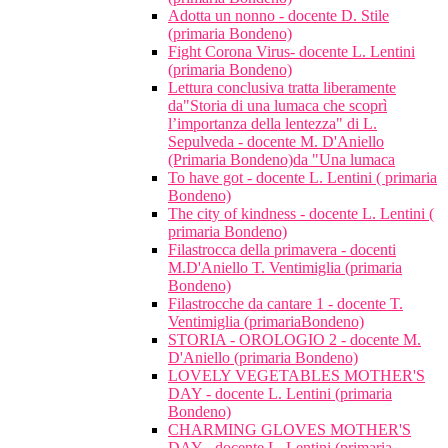
Adotta un nonno - docente D. Stile
(primaria Bondeno)
Fight Corona Virus- docente L. Lentini
(primaria Bondeno)
Lettura conclusiva tratta liberamente
da"Storia di una lumaca che scoprì
l’importanza della lentezza" di L.
Sepulveda - docente M. D'Aniello
(Primaria Bondeno)da "Una lumaca
To have got - docente L. Lentini ( primaria
Bondeno)
The city of kindness - docente L. Lentini (
primaria Bondeno)
Filastrocca della primavera - docenti
M.D'Aniello T. Ventimiglia (primaria
Bondeno)
Filastrocche da cantare 1 - docente T.
Ventimiglia (primariaBondeno)
STORIA - OROLOGIO 2 - docente M.
D'Aniello (primaria Bondeno)
LOVELY VEGETABLES MOTHER'S
DAY - docente L. Lentini (primaria
Bondeno)
CHARMING GLOVES MOTHER'S
DAY - docente L. Lentini (primaria