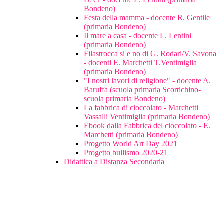
Bondeno)
Festa della mamma - docente R. Gentile
(primaria Bondeno)
Il mare a casa - docente L. Lentini
(primaria Bondeno)
Filastrocca si e no di G. Rodari/V. Savona
- docenti E. Marchetti T.Ventimiglia
(primaria Bondeno)
"I nostri lavori di religione" - docente A.
Baruffa (scuola primaria Scortichino-
scuola primaria Bondeno)
La fabbrica di cioccolato - Marchetti
Vassalli Ventimiglia (primaria Bondeno)
Ebook dalla Fabbrica del cioccolato - E.
Marchetti (primaria Bondeno)
Progetto World Art Day 2021
Progetto bullismo 2020-21
Didattica a Distanza Secondaria