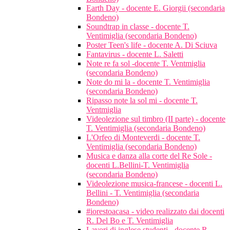
Earth Day - docente E. Giorgii (secondaria
Bondeno)
Soundtrap in classe - docente T.
Ventimiglia (secondaria Bondeno)
Poster Teen's life - docente A. Di Sciuva
Fantavirus - docente L. Saletti
Note re fa sol -docente T. Ventmiglia
(secondaria Bondeno)
Note do mi la - docente T. Ventimiglia
(secondaria Bondeno)
Ripasso note la sol mi - docente T.
Ventmiglia
Videolezione sul timbro (II parte) - docente
T. Ventimiglia (secondaria Bondeno)
L'Orfeo di Monteverdi - docente T.
Ventimiglia (secondaria Bondeno)
Musica e danza alla corte del Re Sole -
docenti L.Bellini-T. Ventimiglia
(secondaria Bondeno)
Videolezione musica-francese - docenti L.
Bellini - T. Ventimiglia (secondaria
Bondeno)
#iorestoacasa - video realizzato dai docenti
R. Del Bo e T. Ventimiglia
Lavori di inglese studenti - docente R.