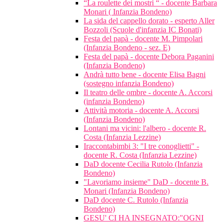
“La roulette dei mostri “ - docente Barbara
Monari ( Infanzia Bondeno)
La sida del cappello dorato - esperto Aller
Bozzoli (Scuole d'infanzia IC Bonati)
Festa del papà - docente M. Pimpolari
(Infanzia Bondeno - sez. E)
Festa del papà - docente Debora Paganini
(Infanzia Bondeno)
Andrà tutto bene - docente Elisa Bagni
(sostegno infanzia Bondeno)
Il teatro delle ombre - docente A. Accorsi
(infanzia Bondeno)
Attività motoria - docente A. Accorsi
(Infanzia Bondeno)
Lontani ma vicini: l'albero - docente R.
Costa (Infanzia Lezzine)
Iraccontabimbi 3: "I tre conoglietti" -
docente R. Costa (Infanzia Lezzine)
DaD docente Cecilia Rutolo (Infanzia
Bondeno)
"Lavoriamo insieme" DaD - docente B.
Monari (Infanzia Bondeno)
DaD docente C. Rutolo (Infanzia
Bondeno)
GESU' CI HA INSEGNATO:"OGNI