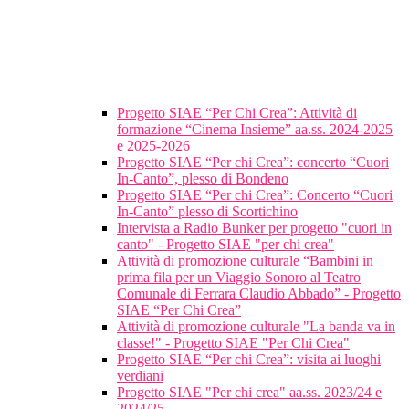
Progetto SIAE “Per Chi Crea”: Attività di
formazione “Cinema Insieme” aa.ss. 2024-2025
e 2025-2026
Progetto SIAE “Per chi Crea”: concerto “Cuori
In-Canto”, plesso di Bondeno
Progetto SIAE “Per chi Crea”: Concerto “Cuori
In-Canto” plesso di Scortichino
Intervista a Radio Bunker per progetto "cuori in
canto" - Progetto SIAE "per chi crea"
Attività di promozione culturale “Bambini in
prima fila per un Viaggio Sonoro al Teatro
Comunale di Ferrara Claudio Abbado” - Progetto
SIAE “Per Chi Crea”
Attività di promozione culturale "La banda va in
classe!" - Progetto SIAE "Per Chi Crea"
Progetto SIAE “Per chi Crea”: visita ai luoghi
verdiani
Progetto SIAE "Per chi crea" aa.ss. 2023/24 e
2024/25