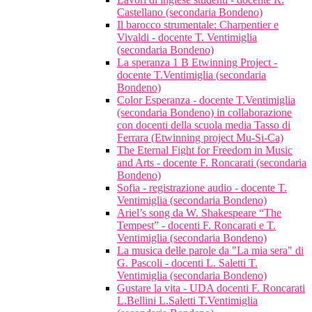
Castellano (secondaria Bondeno)
Il barocco strumentale: Charpentier e
Vivaldi - docente T. Ventimiglia
(secondaria Bondeno)
La speranza 1 B Etwinning Project -
docente T.Ventimiglia (secondaria
Bondeno)
Color Esperanza - docente T.Ventimiglia
(secondaria Bondeno) in collaborazione
con docenti della scuola media Tasso di
Ferrara (Etwinning project Mu-Si-Ca)
The Eternal Fight for Freedom in Music
and Arts - docente F. Roncarati (secondaria
Bondeno)
Sofia - registrazione audio - docente T.
Ventimiglia (secondaria Bondeno)
Ariel’s song da W. Shakespeare “The
Tempest” - docenti F. Roncarati e T.
Ventimiglia (secondaria Bondeno)
La musica delle parole da "La mia sera" di
G. Pascoli - docenti L. Saletti T.
Ventimiglia (secondaria Bondeno)
Gustare la vita - UDA docenti F. Roncarati
L.Bellini L.Saletti T.Ventimiglia