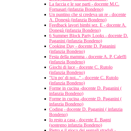
La faccia e le sue parti - docente M.C.
Fornasari (infanzia Bondeno)
Un puntino che si credeva un re - docente
A. Donegà (infanzia Bondeno)
Feedback lavori bimbi sez. E - docente A.
Donegà (infanzia Bondeno)
6 Summer Block Party Looks - docente D.
Paganini (infanzia Bondeno)
Cooking Day - docente D. Paganini
(infanzia Bondeno)
Festa della mamma - docente A. P. Caleffi
(infanzia Bondeno)
Giochi di luce - docente C. Rutolo
(infanzia Bondeno)
"Un po' di noi..." - docente C. Rutolo
(infanzia Bondeno)
Forme in cucina -docente D. Paganini (
infanzia Bondeno)
Forme in cucina -docente D. Paganini (
infanzia Bondeno)
Coding - docente D. Paganini ( infanzia
Bondeno)
Io resto a casa - docente E. Bagni
(sostegno infanzia Bondeno)
Pietro e il gioco dei segnali stradali -