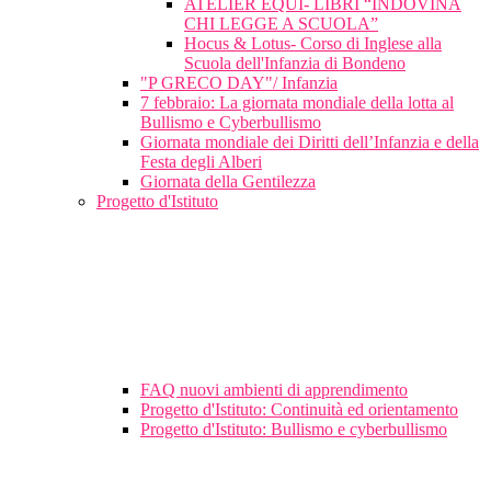
ATELIER EQUI- LIBRI “INDOVINA
CHI LEGGE A SCUOLA”
Hocus & Lotus- Corso di Inglese alla
Scuola dell'Infanzia di Bondeno
"P GRECO DAY"/ Infanzia
7 febbraio: La giornata mondiale della lotta al
Bullismo e Cyberbullismo
Giornata mondiale dei Diritti dell’Infanzia e della
Festa degli Alberi
Giornata della Gentilezza
Progetto d'Istituto
FAQ nuovi ambienti di apprendimento
Progetto d'Istituto: Continuità ed orientamento
Progetto d'Istituto: Bullismo e cyberbullismo