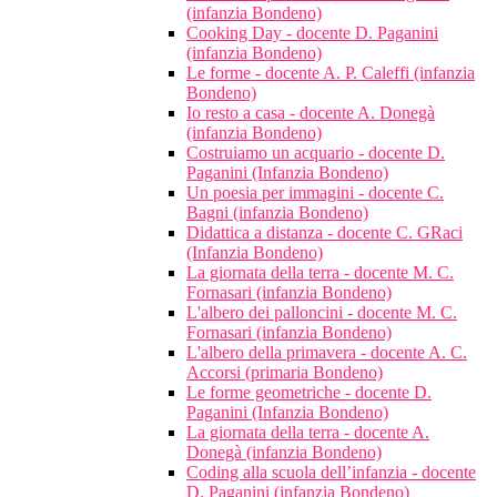
(infanzia Bondeno)
Cooking Day - docente D. Paganini
(infanzia Bondeno)
Le forme - docente A. P. Caleffi (infanzia
Bondeno)
Io resto a casa - docente A. Donegà
(infanzia Bondeno)
Costruiamo un acquario - docente D.
Paganini (Infanzia Bondeno)
Un poesia per immagini - docente C.
Bagni (infanzia Bondeno)
Didattica a distanza - docente C. GRaci
(Infanzia Bondeno)
La giornata della terra - docente M. C.
Fornasari (infanzia Bondeno)
L'albero dei palloncini - docente M. C.
Fornasari (infanzia Bondeno)
L'albero della primavera - docente A. C.
Accorsi (primaria Bondeno)
Le forme geometriche - docente D.
Paganini (Infanzia Bondeno)
La giornata della terra - docente A.
Donegà (infanzia Bondeno)
Coding alla scuola dell’infanzia - docente
D. Paganini (infanzia Bondeno)