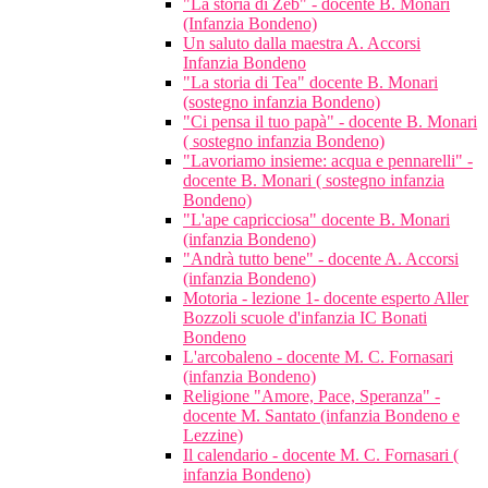
"La storia di Zeb" - docente B. Monari
(Infanzia Bondeno)
Un saluto dalla maestra A. Accorsi
Infanzia Bondeno
"La storia di Tea" docente B. Monari
(sostegno infanzia Bondeno)
"Ci pensa il tuo papà" - docente B. Monari
( sostegno infanzia Bondeno)
"Lavoriamo insieme: acqua e pennarelli" -
docente B. Monari ( sostegno infanzia
Bondeno)
"L'ape capricciosa" docente B. Monari
(infanzia Bondeno)
"Andrà tutto bene" - docente A. Accorsi
(infanzia Bondeno)
Motoria - lezione 1- docente esperto Aller
Bozzoli scuole d'infanzia IC Bonati
Bondeno
L'arcobaleno - docente M. C. Fornasari
(infanzia Bondeno)
Religione "Amore, Pace, Speranza" -
docente M. Santato (infanzia Bondeno e
Lezzine)
Il calendario - docente M. C. Fornasari (
infanzia Bondeno)