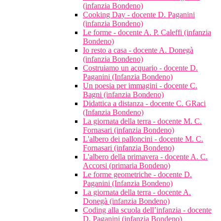
(infanzia Bondeno)
Cooking Day - docente D. Paganini
(infanzia Bondeno)
Le forme - docente A. P. Caleffi (infanzia
Bondeno)
Io resto a casa - docente A. Donegà
(infanzia Bondeno)
Costruiamo un acquario - docente D.
Paganini (Infanzia Bondeno)
Un poesia per immagini - docente C.
Bagni (infanzia Bondeno)
Didattica a distanza - docente C. GRaci
(Infanzia Bondeno)
La giornata della terra - docente M. C.
Fornasari (infanzia Bondeno)
L'albero dei palloncini - docente M. C.
Fornasari (infanzia Bondeno)
L'albero della primavera - docente A. C.
Accorsi (primaria Bondeno)
Le forme geometriche - docente D.
Paganini (Infanzia Bondeno)
La giornata della terra - docente A.
Donegà (infanzia Bondeno)
Coding alla scuola dell’infanzia - docente
D. Paganini (infanzia Bondeno)