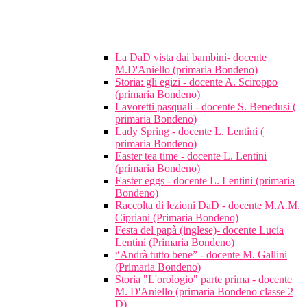
La DaD vista dai bambini- docente
M.D'Aniello (primaria Bondeno)
Storia: gli egizi - docente A. Sciroppo
(primaria Bondeno)
Lavoretti pasquali - docente S. Benedusi (
primaria Bondeno)
Lady Spring - docente L. Lentini (
primaria Bondeno)
Easter tea time - docente L. Lentini
(primaria Bondeno)
Easter eggs - docente L. Lentini (primaria
Bondeno)
Raccolta di lezioni DaD - docente M.A.M.
Cipriani (Primaria Bondeno)
Festa del papà (inglese)- docente Lucia
Lentini (Primaria Bondeno)
“Andrà tutto bene” - docente M. Gallini
(Primaria Bondeno)
Storia "L'orologio" parte prima - docente
M. D'Aniello (primaria Bondeno classe 2
D)