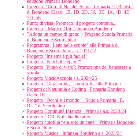
edizione Primaria Bondeno
Progetto: ”Coro di Natale” Scuola Primaria “C.Battisti”
di Bondeno Classi: 1B, 1D, 2D, 3A, 3E, 4A, 4D, 4E,
5D, 5E.
Punto di vista- Promeco: il progetto continua...
Progetto “ Magico Orto”- Infanzia Bondeno
"Adotta un campo di grano"- Progetto Scuola Primaria
di Bondeno e Scortichino
Programma "Latte nelle scuole" alla Primaria di
Bondeno e Scortichino a.s. 2021/22
Progetto "Insieme è più facile!"
Progetto “Felici di leggere!”
Progetto "Punto di vista": Promozione del benessere a
scuola
Progetto MusicAscuola a.s. 2024/25
Progetto “Gio-Coding...e non solo” alla Primaria
Progetti di Naturaula e Coding - Primaria Bondeno
classe 1E
Progetto “Occhi sul mondo” - Scuola Primaria “B.
Bisi” di Scortichino
Progetto Continuità Infanzia - Primaria a.s. 2023/24
Progetto CCR: Noi cittadini attivi
Progetto cinofilia “era solo un cane”- Primaria Bondeno
e Scortichino
Progetto Musica - Infanzia Bondeno a.s. 2023/24