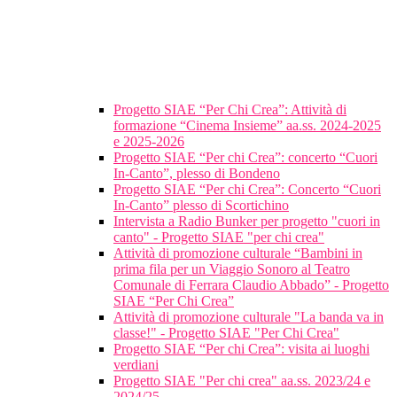
Progetto SIAE “Per Chi Crea”: Attività di
formazione “Cinema Insieme” aa.ss. 2024-2025
e 2025-2026
Progetto SIAE “Per chi Crea”: concerto “Cuori
In-Canto”, plesso di Bondeno
Progetto SIAE “Per chi Crea”: Concerto “Cuori
In-Canto” plesso di Scortichino
Intervista a Radio Bunker per progetto "cuori in
canto" - Progetto SIAE "per chi crea"
Attività di promozione culturale “Bambini in
prima fila per un Viaggio Sonoro al Teatro
Comunale di Ferrara Claudio Abbado” - Progetto
SIAE “Per Chi Crea”
Attività di promozione culturale "La banda va in
classe!" - Progetto SIAE "Per Chi Crea"
Progetto SIAE “Per chi Crea”: visita ai luoghi
verdiani
Progetto SIAE "Per chi crea" aa.ss. 2023/24 e
2024/25