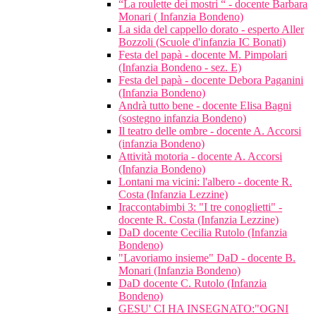
“La roulette dei mostri “ - docente Barbara
Monari ( Infanzia Bondeno)
La sida del cappello dorato - esperto Aller
Bozzoli (Scuole d'infanzia IC Bonati)
Festa del papà - docente M. Pimpolari
(Infanzia Bondeno - sez. E)
Festa del papà - docente Debora Paganini
(Infanzia Bondeno)
Andrà tutto bene - docente Elisa Bagni
(sostegno infanzia Bondeno)
Il teatro delle ombre - docente A. Accorsi
(infanzia Bondeno)
Attività motoria - docente A. Accorsi
(Infanzia Bondeno)
Lontani ma vicini: l'albero - docente R.
Costa (Infanzia Lezzine)
Iraccontabimbi 3: "I tre conoglietti" -
docente R. Costa (Infanzia Lezzine)
DaD docente Cecilia Rutolo (Infanzia
Bondeno)
"Lavoriamo insieme" DaD - docente B.
Monari (Infanzia Bondeno)
DaD docente C. Rutolo (Infanzia
Bondeno)
GESU' CI HA INSEGNATO:"OGNI