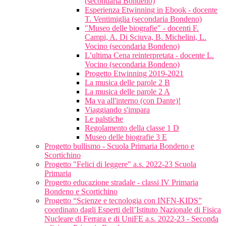
(secondaria Bondeno)
Esperienza Etwinning in Ebook - docente
T. Ventimiglia (secondaria Bondeno)
"Museo delle biografie" - docenti F.
Campi, A. Di Sciuva, B. Michelini, L.
Vocino (secondaria Bondeno)
L’ultima Cena reinterpretata - docente L.
Vocino (secondaria Bondeno)
Progetto Etwinning 2019-2021
La musica delle parole 2 B
La musica delle parole 2 A
Ma va all'interno (con Dante)!
Viaggiando s'impara
Le palstiche
Regolamento della classe 1 D
Museo delle biografie 3 E
Progetto bullismo - Scuola Primaria Bondeno e
Scortichino
Progetto "Felici di leggere" a.s. 2022-23 Scuola
Primaria
Progetto educazione stradale - classi IV Primaria
Bondeno e Scortichino
Progetto “Scienze e tecnologia con INFN-KIDS”
coordinato dagli Esperti dell’Istituto Nazionale di Fisica
Nucleare di Ferrara e di UniFE a.s. 2022-23 - Seconda