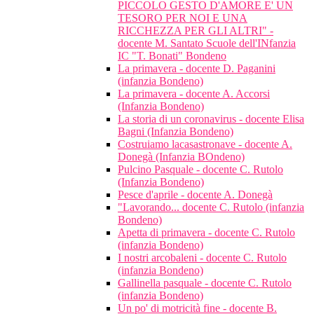
PICCOLO GESTO D'AMORE E' UN
TESORO PER NOI E UNA
RICCHEZZA PER GLI ALTRI" -
docente M. Santato Scuole dell'INfanzia
IC "T. Bonati" Bondeno
La primavera - docente D. Paganini
(infanzia Bondeno)
La primavera - docente A. Accorsi
(Infanzia Bondeno)
La storia di un coronavirus - docente Elisa
Bagni (Infanzia Bondeno)
Costruiamo lacasastronave - docente A.
Donegà (Infanzia BOndeno)
Pulcino Pasquale - docente C. Rutolo
(Infanzia Bondeno)
Pesce d'aprile - docente A. Donegà
"Lavorando... docente C. Rutolo (infanzia
Bondeno)
Apetta di primavera - docente C. Rutolo
(infanzia Bondeno)
I nostri arcobaleni - docente C. Rutolo
(infanzia Bondeno)
Gallinella pasquale - docente C. Rutolo
(infanzia Bondeno)
Un po' di motricità fine - docente B.