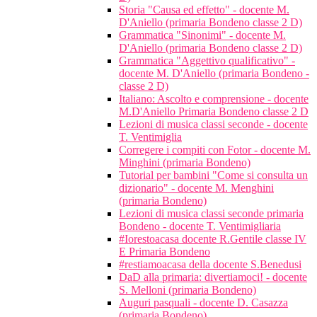
Storia "Causa ed effetto" - docente M.
D'Aniello (primaria Bondeno classe 2 D)
Grammatica "Sinonimi" - docente M.
D'Aniello (primaria Bondeno classe 2 D)
Grammatica "Aggettivo qualificativo" -
docente M. D'Aniello (primaria Bondeno -
classe 2 D)
Italiano: Ascolto e comprensione - docente
M.D'Aniello Primaria Bondeno classe 2 D
Lezioni di musica classi seconde - docente
T. Ventimiglia
Corregere i compiti con Fotor - docente M.
Minghini (primaria Bondeno)
Tutorial per bambini "Come si consulta un
dizionario" - docente M. Menghini
(primaria Bondeno)
Lezioni di musica classi seconde primaria
Bondeno - docente T. Ventimigliaria
#Iorestoacasa docente R.Gentile classe IV
E Primaria Bondeno
#restiamoacasa della docente S.Benedusi
DaD alla primaria: divertiamoci! - docente
S. Melloni (primaria Bondeno)
Auguri pasquali - docente D. Casazza
(primaria Bondeno)