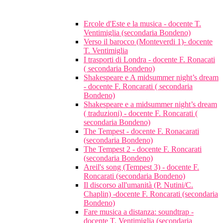
Ercole d'Este e la musica - docente T.
Ventimiglia (secondaria Bondeno)
Verso il barocco (Monteverdi 1)- docente
T. Ventimiglia
I trasporti di Londra - docente F. Ronacati
( secondaria Bondeno)
Shakespeare e A midsummer night’s dream
- docente F. Roncarati ( secondaria
Bondeno)
Shakespeare e a midsummer night’s dream
( traduzioni) - docente F. Roncarati (
secondaria Bondeno)
The Tempest - docente F. Ronacarati
(secondaria Bondeno)
The Tempest 2 - docente F. Roncarati
(secondaria Bondeno)
Areil's song (Tempest 3) - docente F.
Roncarati (secondaria Bondeno)
Il discorso all'umanità (P. Nutini/C.
Chaplin) -docente F. Roncarati (secondaria
Bondeno)
Fare musica a distanza: soundtrap -
docente T. Ventimiglia (secondaria