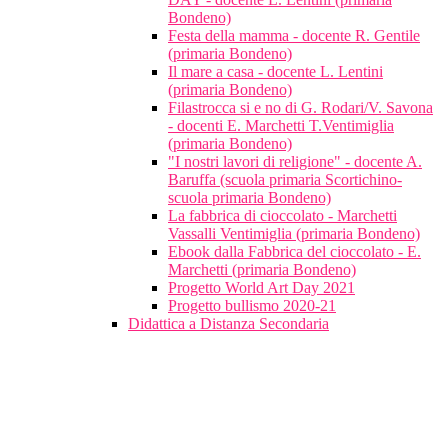
Bondeno)
Festa della mamma - docente R. Gentile
(primaria Bondeno)
Il mare a casa - docente L. Lentini
(primaria Bondeno)
Filastrocca si e no di G. Rodari/V. Savona
- docenti E. Marchetti T.Ventimiglia
(primaria Bondeno)
"I nostri lavori di religione" - docente A.
Baruffa (scuola primaria Scortichino-
scuola primaria Bondeno)
La fabbrica di cioccolato - Marchetti
Vassalli Ventimiglia (primaria Bondeno)
Ebook dalla Fabbrica del cioccolato - E.
Marchetti (primaria Bondeno)
Progetto World Art Day 2021
Progetto bullismo 2020-21
Didattica a Distanza Secondaria