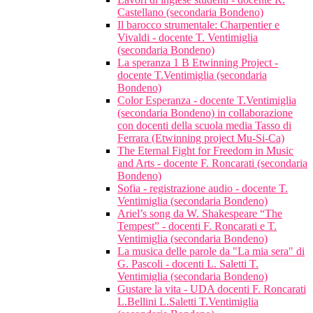
Castellano (secondaria Bondeno)
Il barocco strumentale: Charpentier e
Vivaldi - docente T. Ventimiglia
(secondaria Bondeno)
La speranza 1 B Etwinning Project -
docente T.Ventimiglia (secondaria
Bondeno)
Color Esperanza - docente T.Ventimiglia
(secondaria Bondeno) in collaborazione
con docenti della scuola media Tasso di
Ferrara (Etwinning project Mu-Si-Ca)
The Eternal Fight for Freedom in Music
and Arts - docente F. Roncarati (secondaria
Bondeno)
Sofia - registrazione audio - docente T.
Ventimiglia (secondaria Bondeno)
Ariel’s song da W. Shakespeare “The
Tempest” - docenti F. Roncarati e T.
Ventimiglia (secondaria Bondeno)
La musica delle parole da "La mia sera" di
G. Pascoli - docenti L. Saletti T.
Ventimiglia (secondaria Bondeno)
Gustare la vita - UDA docenti F. Roncarati
L.Bellini L.Saletti T.Ventimiglia