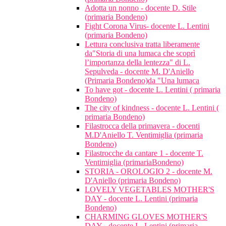
Adotta un nonno - docente D. Stile
(primaria Bondeno)
Fight Corona Virus- docente L. Lentini
(primaria Bondeno)
Lettura conclusiva tratta liberamente
da"Storia di una lumaca che scoprì
l’importanza della lentezza" di L.
Sepulveda - docente M. D'Aniello
(Primaria Bondeno)da "Una lumaca
To have got - docente L. Lentini ( primaria
Bondeno)
The city of kindness - docente L. Lentini (
primaria Bondeno)
Filastrocca della primavera - docenti
M.D'Aniello T. Ventimiglia (primaria
Bondeno)
Filastrocche da cantare 1 - docente T.
Ventimiglia (primariaBondeno)
STORIA - OROLOGIO 2 - docente M.
D'Aniello (primaria Bondeno)
LOVELY VEGETABLES MOTHER'S
DAY - docente L. Lentini (primaria
Bondeno)
CHARMING GLOVES MOTHER'S
DAY - docente L. Lentini (primaria