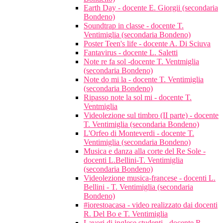
Earth Day - docente E. Giorgii (secondaria
Bondeno)
Soundtrap in classe - docente T.
Ventimiglia (secondaria Bondeno)
Poster Teen's life - docente A. Di Sciuva
Fantavirus - docente L. Saletti
Note re fa sol -docente T. Ventmiglia
(secondaria Bondeno)
Note do mi la - docente T. Ventimiglia
(secondaria Bondeno)
Ripasso note la sol mi - docente T.
Ventmiglia
Videolezione sul timbro (II parte) - docente
T. Ventimiglia (secondaria Bondeno)
L'Orfeo di Monteverdi - docente T.
Ventimiglia (secondaria Bondeno)
Musica e danza alla corte del Re Sole -
docenti L.Bellini-T. Ventimiglia
(secondaria Bondeno)
Videolezione musica-francese - docenti L.
Bellini - T. Ventimiglia (secondaria
Bondeno)
#iorestoacasa - video realizzato dai docenti
R. Del Bo e T. Ventimiglia
Lavori di inglese studenti - docente R.