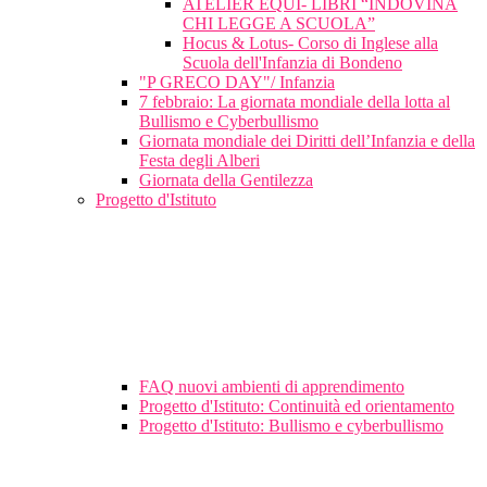
ATELIER EQUI- LIBRI “INDOVINA
CHI LEGGE A SCUOLA”
Hocus & Lotus- Corso di Inglese alla
Scuola dell'Infanzia di Bondeno
"P GRECO DAY"/ Infanzia
7 febbraio: La giornata mondiale della lotta al
Bullismo e Cyberbullismo
Giornata mondiale dei Diritti dell’Infanzia e della
Festa degli Alberi
Giornata della Gentilezza
Progetto d'Istituto
FAQ nuovi ambienti di apprendimento
Progetto d'Istituto: Continuità ed orientamento
Progetto d'Istituto: Bullismo e cyberbullismo