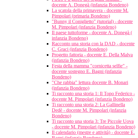
docente A. Donegà (infanzia Bondeno)
La scatola della primavera - docente M.
Pimpolari (primaria Bondeno)
"Bunny il Coniglietto" (tutorial) - docente
M. Pimpolari (infanzia Bondeno)
Il paese tuttoforme - docente A. Donegà (
infanzia Bondeno)
Racconto una storia con la DAD - docente
C. Graci (infanzia Bondeno)
Progetto fattoria - docente E. Della Malva
(infanzia Bondeno)
Festa della mamma "cornicetta selfie" -
docente sostegno E. Bagni (infanzia
Bondeno)
"Che rabbia" lettura docente B. Monari
(infanzia Bondeno)
Ti racconto una storia 1: Il Topo Federico -
docente M. Pimpolari (infanzia Bondeno)
Ti racconto una storia 2: La Gallinella
Dedè - docente M. Pimpolari (infanzia
Bondeno)
Ti racconto una storia 3: Tre Piccole Uova
- docente M. Pimpolari (infanzia Bondeno)
Il calendario (mestre e attività) - docente E.
Bagni (infanzia Bondeno)