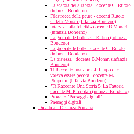
La scatola della rabbia - docente C. Rutolo
(infanzia Bondeno)
Filastrocca della paura - docenti Rutolo
Caleffi Monari (Infanzia Bondeno)
Intervista alla felicità - docente B.Monari
(infanzia Bondeno)
La gioia delle bolle - C. Rutolo (infanzia
Bondeno)
La gioia delle bolle - docente C. Rutolo
(infanzia Bondeno)
La tristezza - docente B.Monari (infanzia
Bondeno)
Ti Racconto una storia 4: Il lupo che
voleva essere pecora - docente M.
Pimpolari (infanzia Bondeno)
"Ti Racconto Una Storia 5: La Fattoria"
docente M. Pimpolari (infanzia Bondeno)
Progetto "Paesaggi digitali"
Paesaggi digitali
Didattica a Distanza Primaria