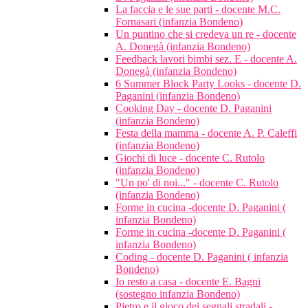
La faccia e le sue parti - docente M.C.
Fornasari (infanzia Bondeno)
Un puntino che si credeva un re - docente
A. Donegà (infanzia Bondeno)
Feedback lavori bimbi sez. E - docente A.
Donegà (infanzia Bondeno)
6 Summer Block Party Looks - docente D.
Paganini (infanzia Bondeno)
Cooking Day - docente D. Paganini
(infanzia Bondeno)
Festa della mamma - docente A. P. Caleffi
(infanzia Bondeno)
Giochi di luce - docente C. Rutolo
(infanzia Bondeno)
"Un po' di noi..." - docente C. Rutolo
(infanzia Bondeno)
Forme in cucina -docente D. Paganini (
infanzia Bondeno)
Forme in cucina -docente D. Paganini (
infanzia Bondeno)
Coding - docente D. Paganini ( infanzia
Bondeno)
Io resto a casa - docente E. Bagni
(sostegno infanzia Bondeno)
Pietro e il gioco dei segnali stradali -