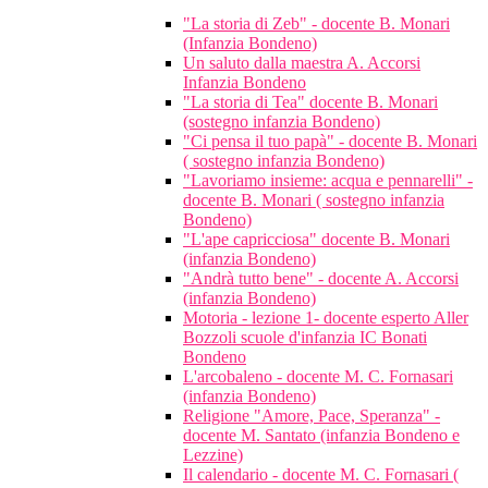
"La storia di Zeb" - docente B. Monari
(Infanzia Bondeno)
Un saluto dalla maestra A. Accorsi
Infanzia Bondeno
"La storia di Tea" docente B. Monari
(sostegno infanzia Bondeno)
"Ci pensa il tuo papà" - docente B. Monari
( sostegno infanzia Bondeno)
"Lavoriamo insieme: acqua e pennarelli" -
docente B. Monari ( sostegno infanzia
Bondeno)
"L'ape capricciosa" docente B. Monari
(infanzia Bondeno)
"Andrà tutto bene" - docente A. Accorsi
(infanzia Bondeno)
Motoria - lezione 1- docente esperto Aller
Bozzoli scuole d'infanzia IC Bonati
Bondeno
L'arcobaleno - docente M. C. Fornasari
(infanzia Bondeno)
Religione "Amore, Pace, Speranza" -
docente M. Santato (infanzia Bondeno e
Lezzine)
Il calendario - docente M. C. Fornasari (