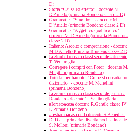
D)
Storia "Causa ed effetto" - docente M.
D'Aniello (primaria Bondeno classe 2 D)
Grammatica "Sinonimi" - docente M.
D'Aniello (primaria Bondeno classe 2 D)
Grammatica "Aggettivo qualificativo" -
docente M. D'Aniello (primaria Bondeno -
classe 2 D)
Italiano: Ascolto e comprensione - docente
M.D'Aniello Primaria Bondeno classe 2 D
Lezioni di musica classi seconde - docente
T. Ventimiglia
Corregere i compiti con Fotor - docente M.
Minghini (primaria Bondeno)
Tutorial per bambini "Come si consulta un
dizionario" - docente M. Menghini
(primaria Bondeno)
Lezioni di musica classi seconde primaria
Bondeno - docente T. Ventimigliaria
#Iorestoacasa docente R.Gentile classe IV
E Primaria Bondeno
#restiamoacasa della docente S.Benedusi
DaD alla primaria: divertiamoci! - docente
S. Melloni (primaria Bondeno)
Auguri pasquali - docente D. Casazza