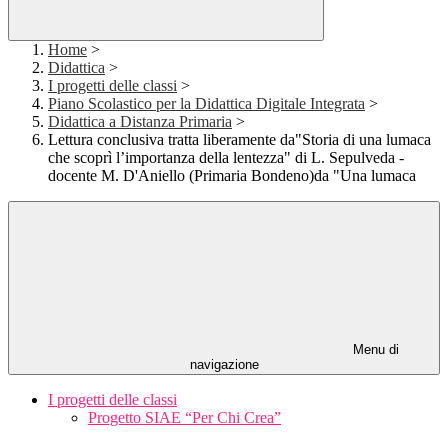
Home
>
Didattica
>
I progetti delle classi
>
Piano Scolastico per la Didattica Digitale Integrata
>
Didattica a Distanza Primaria
>
Lettura conclusiva tratta liberamente da"Storia di una lumaca
che scoprì l’importanza della lentezza" di L. Sepulveda -
docente M. D'Aniello (Primaria Bondeno)da "Una lumaca
Menu di
navigazione
I progetti delle classi
Progetto SIAE “Per Chi Crea”