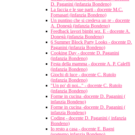
D. Paganini (infanzia Bondeno)
La faccia e le sue parti - docente M.C.
Fornasari (infanzia Bondeno)
Un puntino che si credeva un re - docente
A. Donegà (infanzia Bondeno)
Feedback lavori bimbi sez. E - docente A.
Donegà (infanzia Bondeno)
6 Summer Block Party Looks - docente D.
Paganini (infanzia Bondeno)
Cooking Day - docente D. Paganini
(infanzia Bondeno)
Festa della mamma - docente A. P. Caleffi
(infanzia Bondeno)
Giochi di luce - docente C. Rutolo
(infanzia Bondeno)
"Un po' di noi..." - docente C. Rutolo
(infanzia Bondeno)
Forme in cucina -docente D. Paganini (
infanzia Bondeno)
Forme in cucina -docente D. Paganini (
infanzia Bondeno)
Coding - docente D. Paganini ( infanzia
Bondeno)
Io resto a casa - docente E. Bagni
(sostegno infanzia Bondeno)