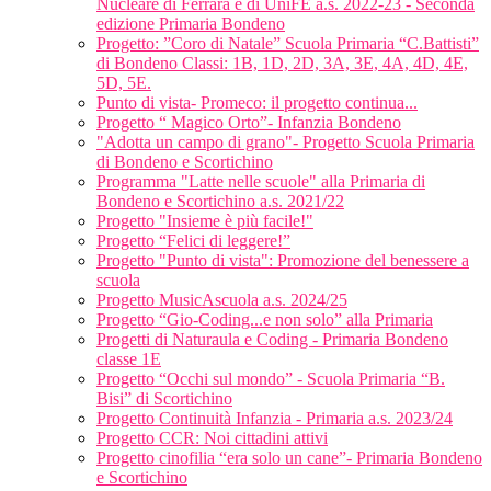
Nucleare di Ferrara e di UniFE a.s. 2022-23 - Seconda
edizione Primaria Bondeno
Progetto: ”Coro di Natale” Scuola Primaria “C.Battisti”
di Bondeno Classi: 1B, 1D, 2D, 3A, 3E, 4A, 4D, 4E,
5D, 5E.
Punto di vista- Promeco: il progetto continua...
Progetto “ Magico Orto”- Infanzia Bondeno
"Adotta un campo di grano"- Progetto Scuola Primaria
di Bondeno e Scortichino
Programma "Latte nelle scuole" alla Primaria di
Bondeno e Scortichino a.s. 2021/22
Progetto "Insieme è più facile!"
Progetto “Felici di leggere!”
Progetto "Punto di vista": Promozione del benessere a
scuola
Progetto MusicAscuola a.s. 2024/25
Progetto “Gio-Coding...e non solo” alla Primaria
Progetti di Naturaula e Coding - Primaria Bondeno
classe 1E
Progetto “Occhi sul mondo” - Scuola Primaria “B.
Bisi” di Scortichino
Progetto Continuità Infanzia - Primaria a.s. 2023/24
Progetto CCR: Noi cittadini attivi
Progetto cinofilia “era solo un cane”- Primaria Bondeno
e Scortichino