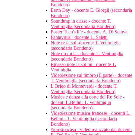
Bondeno)
Earth Day - docente E. Giorgii (secondaria
Bondeno)
Soundtrap in classe - docente T.
Ventimiglia (secondaria Bondeno)
Poster Teen's life - docente A. Di Sciuva
Fantavirus - docente L. Saletti
Note re fa sol -docente T. Ventmiglia
(secondaria Bondeno)
Note do mi la - docente T. Ventimiglia
(secondaria Bondeno)
Ripasso note la sol mi - docente T.
Ventmiglia
Videolezione sul timbro (II parte) - docente
T. Ventimiglia (secondaria Bondeno)
L'Orfeo di Monteverdi - docente T.
Ventimiglia (secondaria Bondeno)
Musica e danza alla corte del Re Sole -
docenti L.Bellini-T. Ventimiglia
(secondaria Bondeno)
Videolezione musica-francese - docenti L.
Bellini - T. Ventimiglia (secondaria
Bondeno)
#iorestoacasa - video realizzato dai docenti
R. Del Bo e T. Ventimiglia