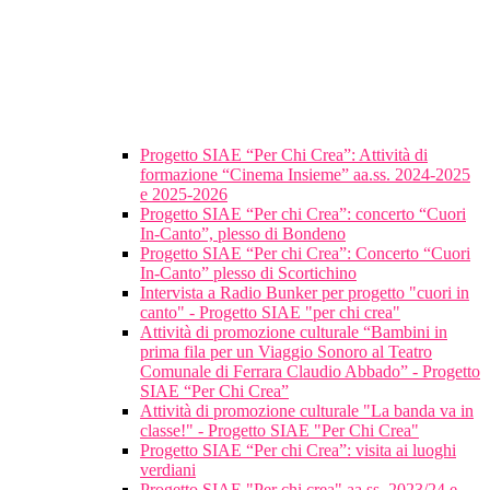
Progetto SIAE “Per Chi Crea”: Attività di
formazione “Cinema Insieme” aa.ss. 2024-2025
e 2025-2026
Progetto SIAE “Per chi Crea”: concerto “Cuori
In-Canto”, plesso di Bondeno
Progetto SIAE “Per chi Crea”: Concerto “Cuori
In-Canto” plesso di Scortichino
Intervista a Radio Bunker per progetto "cuori in
canto" - Progetto SIAE "per chi crea"
Attività di promozione culturale “Bambini in
prima fila per un Viaggio Sonoro al Teatro
Comunale di Ferrara Claudio Abbado” - Progetto
SIAE “Per Chi Crea”
Attività di promozione culturale "La banda va in
classe!" - Progetto SIAE "Per Chi Crea"
Progetto SIAE “Per chi Crea”: visita ai luoghi
verdiani
Progetto SIAE "Per chi crea" aa.ss. 2023/24 e