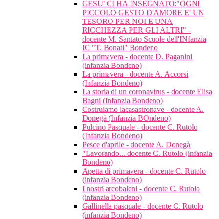
GESU' CI HA INSEGNATO:"OGNI
PICCOLO GESTO D'AMORE E' UN
TESORO PER NOI E UNA
RICCHEZZA PER GLI ALTRI" -
docente M. Santato Scuole dell'INfanzia
IC "T. Bonati" Bondeno
La primavera - docente D. Paganini
(infanzia Bondeno)
La primavera - docente A. Accorsi
(Infanzia Bondeno)
La storia di un coronavirus - docente Elisa
Bagni (Infanzia Bondeno)
Costruiamo lacasastronave - docente A.
Donegà (Infanzia BOndeno)
Pulcino Pasquale - docente C. Rutolo
(Infanzia Bondeno)
Pesce d'aprile - docente A. Donegà
"Lavorando... docente C. Rutolo (infanzia
Bondeno)
Apetta di primavera - docente C. Rutolo
(infanzia Bondeno)
I nostri arcobaleni - docente C. Rutolo
(infanzia Bondeno)
Gallinella pasquale - docente C. Rutolo
(infanzia Bondeno)