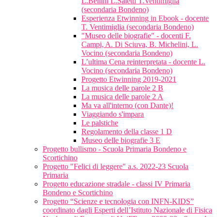
L.Bellini L.Saletti T.Ventimiglia
(secondaria Bondeno)
Esperienza Etwinning in Ebook - docente
T. Ventimiglia (secondaria Bondeno)
"Museo delle biografie" - docenti F.
Campi, A. Di Sciuva, B. Michelini, L.
Vocino (secondaria Bondeno)
L’ultima Cena reinterpretata - docente L.
Vocino (secondaria Bondeno)
Progetto Etwinning 2019-2021
La musica delle parole 2 B
La musica delle parole 2 A
Ma va all'interno (con Dante)!
Viaggiando s'impara
Le palstiche
Regolamento della classe 1 D
Museo delle biografie 3 E
Progetto bullismo - Scuola Primaria Bondeno e
Scortichino
Progetto "Felici di leggere" a.s. 2022-23 Scuola
Primaria
Progetto educazione stradale - classi IV Primaria
Bondeno e Scortichino
Progetto “Scienze e tecnologia con INFN-KIDS”
coordinato dagli Esperti dell’Istituto Nazionale di Fisica