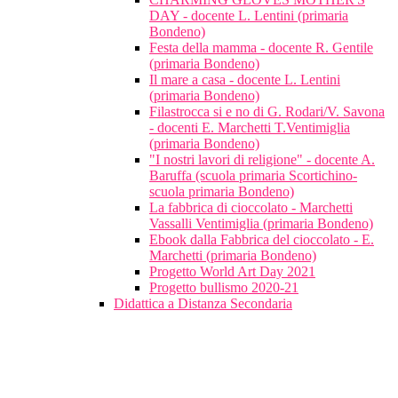
DAY - docente L. Lentini (primaria
Bondeno)
Festa della mamma - docente R. Gentile
(primaria Bondeno)
Il mare a casa - docente L. Lentini
(primaria Bondeno)
Filastrocca si e no di G. Rodari/V. Savona
- docenti E. Marchetti T.Ventimiglia
(primaria Bondeno)
"I nostri lavori di religione" - docente A.
Baruffa (scuola primaria Scortichino-
scuola primaria Bondeno)
La fabbrica di cioccolato - Marchetti
Vassalli Ventimiglia (primaria Bondeno)
Ebook dalla Fabbrica del cioccolato - E.
Marchetti (primaria Bondeno)
Progetto World Art Day 2021
Progetto bullismo 2020-21
Didattica a Distanza Secondaria