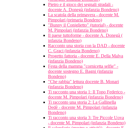
Pietro e il gioco dei segnali stradali -
docente A. Donegà (infanzia Bondeno)
La scatola della primavera - docente M.
Pimpolari (primaria Bondeno)
"Bunny il Coniglietto" (tutorial) - docente
M. Pimpolari (infanzia Bondeno)
Il paese tuttoforme - docente A. Donegà (
infanzia Bondeno)
Racconto una storia con la DAD - docente
C. Graci (infanzia Bondeno)
Progetto fattoria - docente E. Della Malva
(infanzia Bondeno)
Festa della mamma "cornicetta selfie" -
docente sostegno E. Bagni (infanzia
Bondeno)
"Che rabbia" lettura docente B. Monari
(infanzia Bondeno)
Ti racconto una storia 1: Il Topo Federico -
docente M. Pimpolari (infanzia Bondeno)
Ti racconto una storia 2: La Gallinella
Dedè - docente M. Pimpolari (infanzia
Bondeno)
Ti racconto una storia 3: Tre Piccole Uova
- docente M. Pimpolari (infanzia Bondeno)
Il calendario (mestre e attività) - docente E.