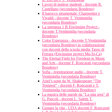
Lavori di inglese studenti - docente R.
Castellano (secondaria Bondeno)
Il barocco strumentale: Charpentier e
Vivaldi - docente T. Ventimiglia
(secondaria Bondeno)
La speranza 1 B Etwinning Project -
docente T.Ventimiglia (secondaria
Bondeno)
Color Esperanza - docente T.Ventimiglia
(secondaria Bondeno) in collaborazione
con docenti della scuola media Tasso di
Ferrara (Etwinning project Mu-Si-Ca)
The Eternal Fight for Freedom in Music
and Arts - docente F. Roncarati (secondaria
Bondeno)
Sofia - registrazione audio - docente T.
Ventimiglia (secondaria Bondeno)
Ariel’s song da W. Shakespeare “The
Tempest” - docenti F. Roncarati e T.
Ventimiglia (secondaria Bondeno)
La musica delle parole da "La mia sera" di
G. Pascoli - docenti L. Saletti T.
Ventimiglia (secondaria Bondeno)
Gustare la vita - UDA docenti F. Roncarati