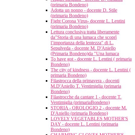
(primaria Bondeno)
Adotta un nonno - docente D. Stile
(primaria Bondeno)
Fight Corona Virus- docente L. Lentini
(primaria Bondeno)
Lettura conclusiva tratta liberamente
da"Storia di una lumaca che scoprì
l’importanza della lentezza" di L.
Sepulveda - docente M. D'Aniello
(Primaria Bondeno)da "Una lumaca
To have got - docente L. Lentini ( primaria
Bondeno)
The city of kindness - docente L. Lentini (
primaria Bondeno)
Filastrocca della primavera - docenti
M.D'Aniello T. Ventimiglia (primaria
Bondeno)
Filastrocche da cantare 1 - docente T.
Ventimiglia (primariaBondeno)
STORIA - OROLOGIO 2 - docente M.
D'Aniello (primaria Bondeno)
LOVELY VEGETABLES MOTHER'S
DAY - docente L. Lentini (primaria
Bondeno)
CHARMING GLOVES MOTHER'S