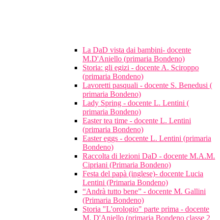
La DaD vista dai bambini- docente
M.D'Aniello (primaria Bondeno)
Storia: gli egizi - docente A. Sciroppo
(primaria Bondeno)
Lavoretti pasquali - docente S. Benedusi (
primaria Bondeno)
Lady Spring - docente L. Lentini (
primaria Bondeno)
Easter tea time - docente L. Lentini
(primaria Bondeno)
Easter eggs - docente L. Lentini (primaria
Bondeno)
Raccolta di lezioni DaD - docente M.A.M.
Cipriani (Primaria Bondeno)
Festa del papà (inglese)- docente Lucia
Lentini (Primaria Bondeno)
“Andrà tutto bene” - docente M. Gallini
(Primaria Bondeno)
Storia "L'orologio" parte prima - docente
M. D'Aniello (primaria Bondeno classe 2