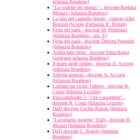
infanzia Bondeno)
“La roulette dei mostri “ - docente Barbara
Monari ( Infanzia Bondeno)
La sida del cappello dorato - esperto Aller
Bozzoli (Scuole d'infanzia IC Bonati)
Festa del papà - docente M. Pimpolari
(Infanzia Bondeno - sez. E)
Festa del papà - docente Debora Paganini
(Infanzia Bondeno)
Andrà tutto bene - docente Elisa Bagni
(sostegno infanzia Bondeno)
Il teatro delle ombre - docente A. Accorsi
(infanzia Bondeno)
Attività motoria - docente A. Accorsi
(Infanzia Bondeno)
Lontani ma vicini: l'albero - docente R.
Costa (Infanzia Lezzine)
Iraccontabimbi 3: "I tre conoglietti" -
docente R. Costa (Infanzia Lezzine)
DaD docente Cecilia Rutolo (Infanzia
Bondeno)
"Lavoriamo insieme" DaD - docente B.
Monari (Infanzia Bondeno)
DaD docente C. Rutolo (Infanzia
Bondeno)