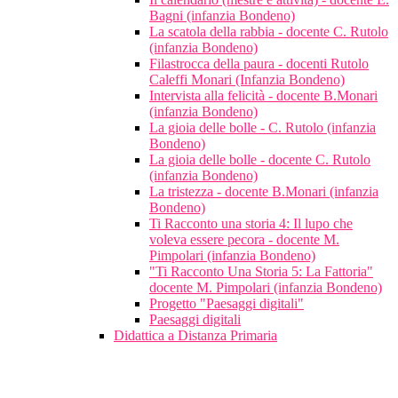
Bagni (infanzia Bondeno)
La scatola della rabbia - docente C. Rutolo
(infanzia Bondeno)
Filastrocca della paura - docenti Rutolo
Caleffi Monari (Infanzia Bondeno)
Intervista alla felicità - docente B.Monari
(infanzia Bondeno)
La gioia delle bolle - C. Rutolo (infanzia
Bondeno)
La gioia delle bolle - docente C. Rutolo
(infanzia Bondeno)
La tristezza - docente B.Monari (infanzia
Bondeno)
Ti Racconto una storia 4: Il lupo che
voleva essere pecora - docente M.
Pimpolari (infanzia Bondeno)
"Ti Racconto Una Storia 5: La Fattoria"
docente M. Pimpolari (infanzia Bondeno)
Progetto "Paesaggi digitali"
Paesaggi digitali
Didattica a Distanza Primaria