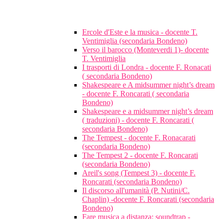
Ercole d'Este e la musica - docente T.
Ventimiglia (secondaria Bondeno)
Verso il barocco (Monteverdi 1)- docente
T. Ventimiglia
I trasporti di Londra - docente F. Ronacati
( secondaria Bondeno)
Shakespeare e A midsummer night’s dream
- docente F. Roncarati ( secondaria
Bondeno)
Shakespeare e a midsummer night’s dream
( traduzioni) - docente F. Roncarati (
secondaria Bondeno)
The Tempest - docente F. Ronacarati
(secondaria Bondeno)
The Tempest 2 - docente F. Roncarati
(secondaria Bondeno)
Areil's song (Tempest 3) - docente F.
Roncarati (secondaria Bondeno)
Il discorso all'umanità (P. Nutini/C.
Chaplin) -docente F. Roncarati (secondaria
Bondeno)
Fare musica a distanza: soundtrap -