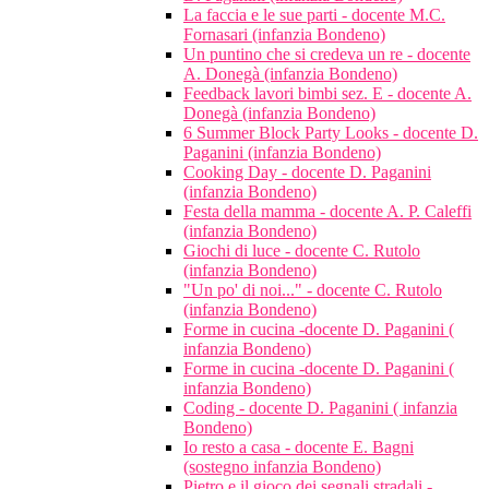
La faccia e le sue parti - docente M.C.
Fornasari (infanzia Bondeno)
Un puntino che si credeva un re - docente
A. Donegà (infanzia Bondeno)
Feedback lavori bimbi sez. E - docente A.
Donegà (infanzia Bondeno)
6 Summer Block Party Looks - docente D.
Paganini (infanzia Bondeno)
Cooking Day - docente D. Paganini
(infanzia Bondeno)
Festa della mamma - docente A. P. Caleffi
(infanzia Bondeno)
Giochi di luce - docente C. Rutolo
(infanzia Bondeno)
"Un po' di noi..." - docente C. Rutolo
(infanzia Bondeno)
Forme in cucina -docente D. Paganini (
infanzia Bondeno)
Forme in cucina -docente D. Paganini (
infanzia Bondeno)
Coding - docente D. Paganini ( infanzia
Bondeno)
Io resto a casa - docente E. Bagni
(sostegno infanzia Bondeno)
Pietro e il gioco dei segnali stradali -