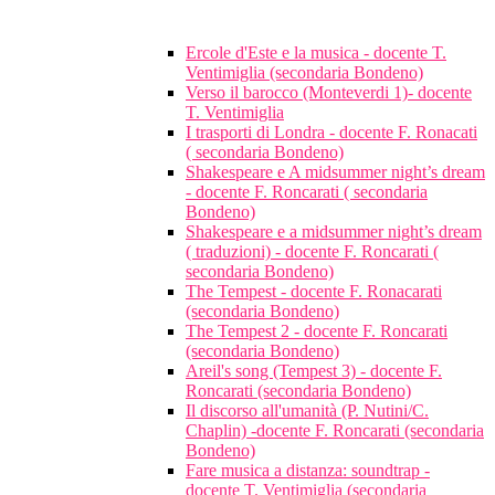
Ercole d'Este e la musica - docente T.
Ventimiglia (secondaria Bondeno)
Verso il barocco (Monteverdi 1)- docente
T. Ventimiglia
I trasporti di Londra - docente F. Ronacati
( secondaria Bondeno)
Shakespeare e A midsummer night’s dream
- docente F. Roncarati ( secondaria
Bondeno)
Shakespeare e a midsummer night’s dream
( traduzioni) - docente F. Roncarati (
secondaria Bondeno)
The Tempest - docente F. Ronacarati
(secondaria Bondeno)
The Tempest 2 - docente F. Roncarati
(secondaria Bondeno)
Areil's song (Tempest 3) - docente F.
Roncarati (secondaria Bondeno)
Il discorso all'umanità (P. Nutini/C.
Chaplin) -docente F. Roncarati (secondaria
Bondeno)
Fare musica a distanza: soundtrap -
docente T. Ventimiglia (secondaria