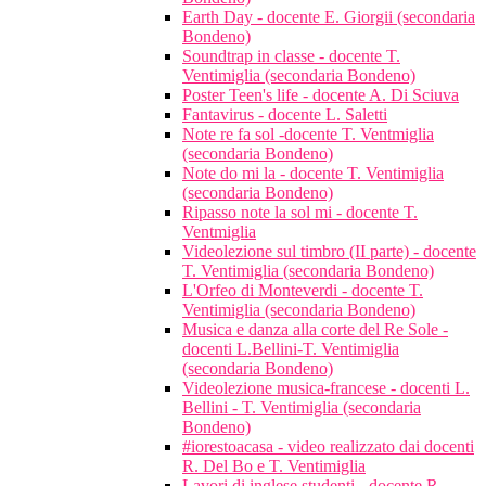
Earth Day - docente E. Giorgii (secondaria
Bondeno)
Soundtrap in classe - docente T.
Ventimiglia (secondaria Bondeno)
Poster Teen's life - docente A. Di Sciuva
Fantavirus - docente L. Saletti
Note re fa sol -docente T. Ventmiglia
(secondaria Bondeno)
Note do mi la - docente T. Ventimiglia
(secondaria Bondeno)
Ripasso note la sol mi - docente T.
Ventmiglia
Videolezione sul timbro (II parte) - docente
T. Ventimiglia (secondaria Bondeno)
L'Orfeo di Monteverdi - docente T.
Ventimiglia (secondaria Bondeno)
Musica e danza alla corte del Re Sole -
docenti L.Bellini-T. Ventimiglia
(secondaria Bondeno)
Videolezione musica-francese - docenti L.
Bellini - T. Ventimiglia (secondaria
Bondeno)
#iorestoacasa - video realizzato dai docenti
R. Del Bo e T. Ventimiglia
Lavori di inglese studenti - docente R.