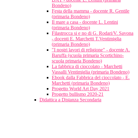
Bondeno)
Festa della mamma - docente R. Gentile
(primaria Bondeno)
Il mare a casa - docente L. Lentini
(primaria Bondeno)
Filastrocca si e no di G. Rodari/V. Savona
- docenti E. Marchetti T.Ventimiglia
(primaria Bondeno)
"I nostri lavori di religione" - docente A.
Baruffa (scuola primaria Scortichino-
scuola primaria Bondeno)
La fabbrica di cioccolato - Marchetti
Vassalli Ventimiglia (primaria Bondeno)
Ebook dalla Fabbrica del cioccolato - E.
Marchetti (primaria Bondeno)
Progetto World Art Day 2021
Progetto bullismo 2020-21
Didattica a Distanza Secondaria