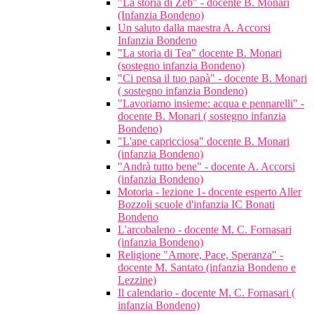
"La storia di Zeb" - docente B. Monari
(Infanzia Bondeno)
Un saluto dalla maestra A. Accorsi
Infanzia Bondeno
"La storia di Tea" docente B. Monari
(sostegno infanzia Bondeno)
"Ci pensa il tuo papà" - docente B. Monari
( sostegno infanzia Bondeno)
"Lavoriamo insieme: acqua e pennarelli" -
docente B. Monari ( sostegno infanzia
Bondeno)
"L'ape capricciosa" docente B. Monari
(infanzia Bondeno)
"Andrà tutto bene" - docente A. Accorsi
(infanzia Bondeno)
Motoria - lezione 1- docente esperto Aller
Bozzoli scuole d'infanzia IC Bonati
Bondeno
L'arcobaleno - docente M. C. Fornasari
(infanzia Bondeno)
Religione "Amore, Pace, Speranza" -
docente M. Santato (infanzia Bondeno e
Lezzine)
Il calendario - docente M. C. Fornasari (
infanzia Bondeno)