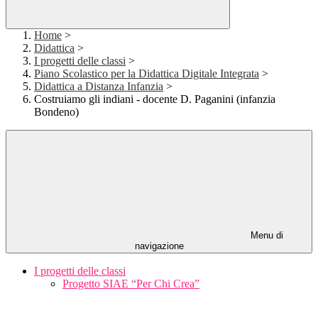
Home
>
Didattica
>
I progetti delle classi
>
Piano Scolastico per la Didattica Digitale Integrata
>
Didattica a Distanza Infanzia
>
Costruiamo gli indiani - docente D. Paganini (infanzia
Bondeno)
Menu di
navigazione
I progetti delle classi
Progetto SIAE “Per Chi Crea”