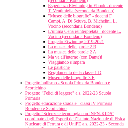
(secondaria Bondeno)
Esperienza Etwinning in Ebook - docente
T. Ventimiglia (secondaria Bondeno)
"Museo delle biografie" - docenti F.
Campi, A. Di Sciuva, B. Michelini, L.
Vocino (secondaria Bondeno)
L’ultima Cena reinterpretata - docente L.
Vocino (secondaria Bondeno)
Progetto Etwinning 2019-2021
La musica delle parole 2 B
La musica delle parole 2 A
Ma va all'interno (con Dante)!
Viaggiando s'impara
Le palstiche
Regolamento della classe 1 D
Museo delle biografie 3 E
Progetto bullismo - Scuola Primaria Bondeno e
Scortichino
Progetto "Felici di leggere" a.s. 2022-23 Scuola
Primaria
Progetto educazione stradale - classi IV Primaria
Bondeno e Scortichino
Progetto “Scienze e tecnologia con INFN-KIDS”
coordinato dagli Esperti dell’Istituto Nazionale di Fisica
Nucleare di Ferrara e di UniFE a.s. 2022-23 - Seconda