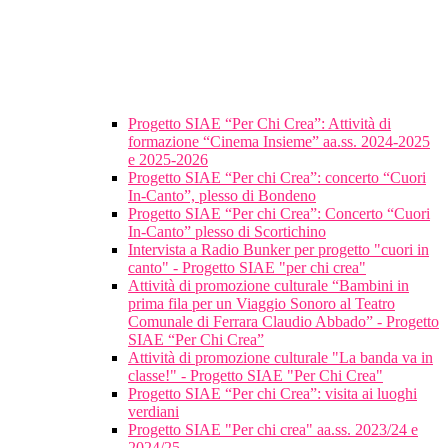
Progetto SIAE “Per Chi Crea”: Attività di
formazione “Cinema Insieme” aa.ss. 2024-2025
e 2025-2026
Progetto SIAE “Per chi Crea”: concerto “Cuori
In-Canto”, plesso di Bondeno
Progetto SIAE “Per chi Crea”: Concerto “Cuori
In-Canto” plesso di Scortichino
Intervista a Radio Bunker per progetto "cuori in
canto" - Progetto SIAE "per chi crea"
Attività di promozione culturale “Bambini in
prima fila per un Viaggio Sonoro al Teatro
Comunale di Ferrara Claudio Abbado” - Progetto
SIAE “Per Chi Crea”
Attività di promozione culturale "La banda va in
classe!" - Progetto SIAE "Per Chi Crea"
Progetto SIAE “Per chi Crea”: visita ai luoghi
verdiani
Progetto SIAE "Per chi crea" aa.ss. 2023/24 e
2024/25