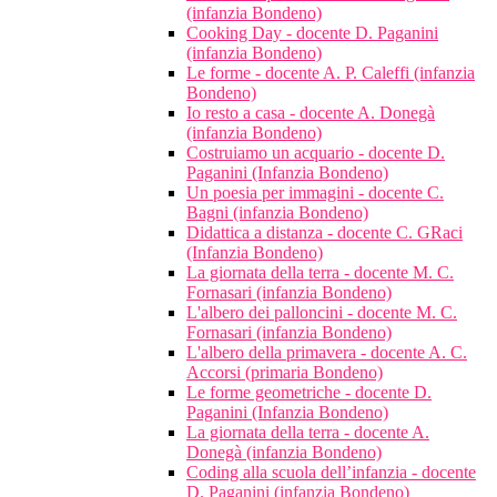
(infanzia Bondeno)
Cooking Day - docente D. Paganini
(infanzia Bondeno)
Le forme - docente A. P. Caleffi (infanzia
Bondeno)
Io resto a casa - docente A. Donegà
(infanzia Bondeno)
Costruiamo un acquario - docente D.
Paganini (Infanzia Bondeno)
Un poesia per immagini - docente C.
Bagni (infanzia Bondeno)
Didattica a distanza - docente C. GRaci
(Infanzia Bondeno)
La giornata della terra - docente M. C.
Fornasari (infanzia Bondeno)
L'albero dei palloncini - docente M. C.
Fornasari (infanzia Bondeno)
L'albero della primavera - docente A. C.
Accorsi (primaria Bondeno)
Le forme geometriche - docente D.
Paganini (Infanzia Bondeno)
La giornata della terra - docente A.
Donegà (infanzia Bondeno)
Coding alla scuola dell’infanzia - docente
D. Paganini (infanzia Bondeno)