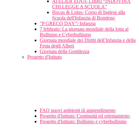
ATELIER EQUI- LIBRI “INDOVINA
CHI LEGGE A SCUOLA”
Hocus & Lotus- Corso di Inglese alla
Scuola dell'Infanzia di Bondeno
"P GRECO DAY"/ Infanzia
7 febbraio: La giornata mondiale della lotta al
Bullismo e Cyberbullismo
Giornata mondiale dei Diritti dell’Infanzia e della
Festa degli Alberi
Giornata della Gentilezza
Progetto d'Istituto
FAQ nuovi ambienti di apprendimento
Progetto d'Istituto: Continuità ed orientamento
Progetto d'Istituto: Bullismo e cyberbullismo