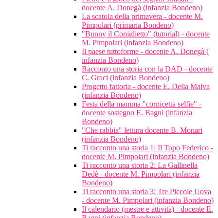
docente A. Donegà (infanzia Bondeno)
La scatola della primavera - docente M.
Pimpolari (primaria Bondeno)
"Bunny il Coniglietto" (tutorial) - docente
M. Pimpolari (infanzia Bondeno)
Il paese tuttoforme - docente A. Donegà (
infanzia Bondeno)
Racconto una storia con la DAD - docente
C. Graci (infanzia Bondeno)
Progetto fattoria - docente E. Della Malva
(infanzia Bondeno)
Festa della mamma "cornicetta selfie" -
docente sostegno E. Bagni (infanzia
Bondeno)
"Che rabbia" lettura docente B. Monari
(infanzia Bondeno)
Ti racconto una storia 1: Il Topo Federico -
docente M. Pimpolari (infanzia Bondeno)
Ti racconto una storia 2: La Gallinella
Dedè - docente M. Pimpolari (infanzia
Bondeno)
Ti racconto una storia 3: Tre Piccole Uova
- docente M. Pimpolari (infanzia Bondeno)
Il calendario (mestre e attività) - docente E.
Bagni (infanzia Bondeno)