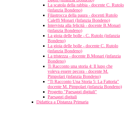
La scatola della rabbia - docente C. Rutolo
(infanzia Bondeno)
Filastrocca della paura - docenti Rutolo
Caleffi Monari (Infanzia Bondeno)
Intervista alla felicità - docente B.Monari
(infanzia Bondeno)
La gioia delle bolle - C. Rutolo (infanzia
Bondeno)
La gioia delle bolle - docente C. Rutolo
(infanzia Bondeno)
La tristezza - docente B.Monari (infanzia
Bondeno)
Ti Racconto una storia 4: Il lupo che
voleva essere pecora - docente M.
Pimpolari (infanzia Bondeno)
"Ti Racconto Una Storia 5: La Fattoria"
docente M. Pimpolari (infanzia Bondeno)
Progetto "Paesaggi digitali"
Paesaggi digitali
Didattica a Distanza Primaria