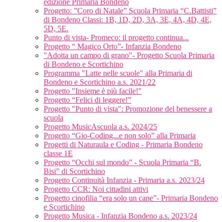
edizione Primaria Bondeno
Progetto: ”Coro di Natale” Scuola Primaria “C.Battisti”
di Bondeno Classi: 1B, 1D, 2D, 3A, 3E, 4A, 4D, 4E,
5D, 5E.
Punto di vista- Promeco: il progetto continua...
Progetto “ Magico Orto”- Infanzia Bondeno
"Adotta un campo di grano"- Progetto Scuola Primaria
di Bondeno e Scortichino
Programma "Latte nelle scuole" alla Primaria di
Bondeno e Scortichino a.s. 2021/22
Progetto "Insieme è più facile!"
Progetto “Felici di leggere!”
Progetto "Punto di vista": Promozione del benessere a
scuola
Progetto MusicAscuola a.s. 2024/25
Progetto “Gio-Coding...e non solo” alla Primaria
Progetti di Naturaula e Coding - Primaria Bondeno
classe 1E
Progetto “Occhi sul mondo” - Scuola Primaria “B.
Bisi” di Scortichino
Progetto Continuità Infanzia - Primaria a.s. 2023/24
Progetto CCR: Noi cittadini attivi
Progetto cinofilia “era solo un cane”- Primaria Bondeno
e Scortichino
Progetto Musica - Infanzia Bondeno a.s. 2023/24