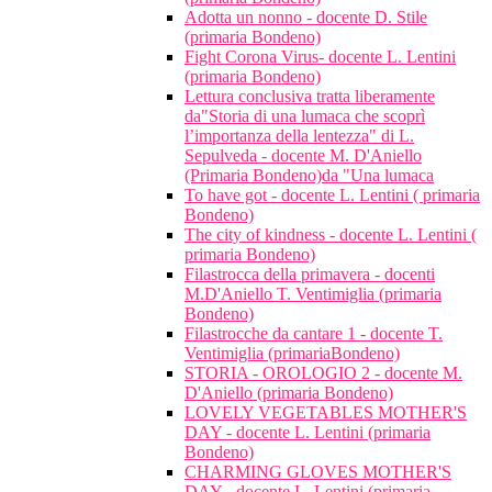
Adotta un nonno - docente D. Stile
(primaria Bondeno)
Fight Corona Virus- docente L. Lentini
(primaria Bondeno)
Lettura conclusiva tratta liberamente
da"Storia di una lumaca che scoprì
l’importanza della lentezza" di L.
Sepulveda - docente M. D'Aniello
(Primaria Bondeno)da "Una lumaca
To have got - docente L. Lentini ( primaria
Bondeno)
The city of kindness - docente L. Lentini (
primaria Bondeno)
Filastrocca della primavera - docenti
M.D'Aniello T. Ventimiglia (primaria
Bondeno)
Filastrocche da cantare 1 - docente T.
Ventimiglia (primariaBondeno)
STORIA - OROLOGIO 2 - docente M.
D'Aniello (primaria Bondeno)
LOVELY VEGETABLES MOTHER'S
DAY - docente L. Lentini (primaria
Bondeno)
CHARMING GLOVES MOTHER'S
DAY - docente L. Lentini (primaria