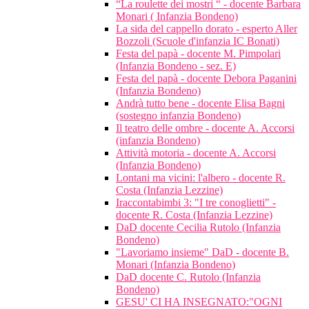
“La roulette dei mostri “ - docente Barbara
Monari ( Infanzia Bondeno)
La sida del cappello dorato - esperto Aller
Bozzoli (Scuole d'infanzia IC Bonati)
Festa del papà - docente M. Pimpolari
(Infanzia Bondeno - sez. E)
Festa del papà - docente Debora Paganini
(Infanzia Bondeno)
Andrà tutto bene - docente Elisa Bagni
(sostegno infanzia Bondeno)
Il teatro delle ombre - docente A. Accorsi
(infanzia Bondeno)
Attività motoria - docente A. Accorsi
(Infanzia Bondeno)
Lontani ma vicini: l'albero - docente R.
Costa (Infanzia Lezzine)
Iraccontabimbi 3: "I tre conoglietti" -
docente R. Costa (Infanzia Lezzine)
DaD docente Cecilia Rutolo (Infanzia
Bondeno)
"Lavoriamo insieme" DaD - docente B.
Monari (Infanzia Bondeno)
DaD docente C. Rutolo (Infanzia
Bondeno)
GESU' CI HA INSEGNATO:"OGNI