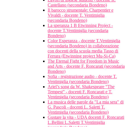
Castellano (secondaria Bondeno)
Il barocco strumentale: Charpentier e
Vivaldi - docente T. Ventimiglia
(secondaria Bondeno)
La speranza 1 B Etwinning Project -
docente T.Ventimiglia (secondaria
Bondeno)
Color Esperanza - docente T.Ventimiglia
(secondaria Bondeno) in collaborazione
con docenti della scuola media Tasso di
Ferrara (Etwinning project Mu-Si-Ca)
The Eternal Fight for Freedom in Music
and Arts - docente F. Roncarati (secondaria
Bondeno)
Sofia - registrazione audio - docente T.
Ventimiglia (secondaria Bondeno)
Ariel’s song da W. Shakespeare “The
Tempest” - docenti F. Roncarati e T.
Ventimiglia (secondaria Bondeno)
La musica delle parole da "La mia sera" di
G. Pascoli - docenti L. Saletti T.
Ventimiglia (secondaria Bondeno)
Gustare la vita - UDA docenti F. Roncarati
L.Bellini L.Saletti T.Ventimiglia