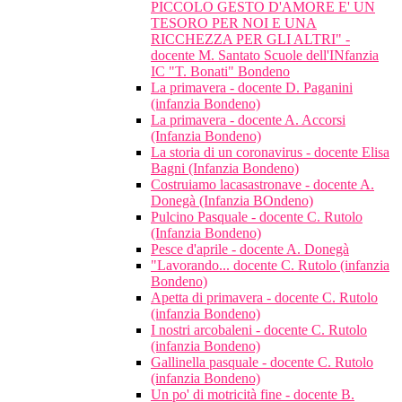
PICCOLO GESTO D'AMORE E' UN
TESORO PER NOI E UNA
RICCHEZZA PER GLI ALTRI" -
docente M. Santato Scuole dell'INfanzia
IC "T. Bonati" Bondeno
La primavera - docente D. Paganini
(infanzia Bondeno)
La primavera - docente A. Accorsi
(Infanzia Bondeno)
La storia di un coronavirus - docente Elisa
Bagni (Infanzia Bondeno)
Costruiamo lacasastronave - docente A.
Donegà (Infanzia BOndeno)
Pulcino Pasquale - docente C. Rutolo
(Infanzia Bondeno)
Pesce d'aprile - docente A. Donegà
"Lavorando... docente C. Rutolo (infanzia
Bondeno)
Apetta di primavera - docente C. Rutolo
(infanzia Bondeno)
I nostri arcobaleni - docente C. Rutolo
(infanzia Bondeno)
Gallinella pasquale - docente C. Rutolo
(infanzia Bondeno)
Un po' di motricità fine - docente B.