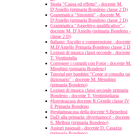
Storia "Causa ed effetto" - docente M.
D'Aniello (primaria Bondeno classe 2 D)
Grammatica "Sinonimi" - docente M.
D'Aniello (primaria Bondeno classe 2 D)
Grammatica "Aggettivo qualificativo" -
docente M. D'Aniello (primaria Bondeno -
classe 2 D)
Italiano: Ascolto e comprensione - docente
M.D'Aniello Primaria Bondeno classe 2 D
Lezioni di musica classi seconde - docente
T. Ventimiglia
Corregere i compiti con Fotor - docente M.
Minghini (primaria Bondeno)
Tutorial per bambini "Come si consulta un
dizionario" - docente M. Menghini
(primaria Bondeno)
Lezioni di musica classi seconde primaria
Bondeno - docente T. Ventimigliaria
#Iorestoacasa docente R.Gentile classe IV
E Primaria Bondeno
#restiamoacasa della docente S.Benedusi
DaD alla primaria: divertiamoci! - docente
S. Melloni (primaria Bondeno)
Auguri pasquali - docente D. Casazza
(primaria Bondeno)