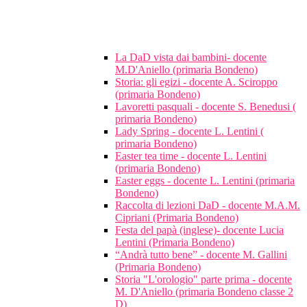
La DaD vista dai bambini- docente
M.D'Aniello (primaria Bondeno)
Storia: gli egizi - docente A. Sciroppo
(primaria Bondeno)
Lavoretti pasquali - docente S. Benedusi (
primaria Bondeno)
Lady Spring - docente L. Lentini (
primaria Bondeno)
Easter tea time - docente L. Lentini
(primaria Bondeno)
Easter eggs - docente L. Lentini (primaria
Bondeno)
Raccolta di lezioni DaD - docente M.A.M.
Cipriani (Primaria Bondeno)
Festa del papà (inglese)- docente Lucia
Lentini (Primaria Bondeno)
“Andrà tutto bene” - docente M. Gallini
(Primaria Bondeno)
Storia "L'orologio" parte prima - docente
M. D'Aniello (primaria Bondeno classe 2
D)