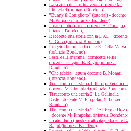
La scatola della primavera - docente M.
Pimpolari (primaria Bondeno)
"Bunny il Coniglietto" (tutorial) - docente
M. Pimpolari (infanzia Bondeno)
Il paese tuttoforme - docente A. Donegà (
infanzia Bondeno)
Racconto una storia con la DAD - docente
C. Graci (infanzia Bondeno)
Progetto fattoria - docente E. Della Malva
(infanzia Bondeno)
Festa della mamma "cornicetta selfie" -
docente sostegno E. Bagni (infanzia
Bondeno)
"Che rabbia" lettura docente B. Monari
(infanzia Bondeno)
Ti racconto una storia 1: Il Topo Federico -
docente M. Pimpolari (infanzia Bondeno)
Ti racconto una storia 2: La Gallinella
Dedè - docente M. Pimpolari (infanzia
Bondeno)
Ti racconto una storia 3: Tre Piccole Uova
- docente M. Pimpolari (infanzia Bondeno)
Il calendario (mestre e attività) - docente E.
Bagni (infanzia Bondeno)
La scatola della rabbia - docente C. Rutolo