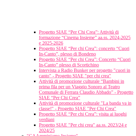
Progetto SIAE “Per Chi Crea”: Attività di
formazione “Cinema Insieme” aa.ss. 2024-2025
e 2025-2026
Progetto SIAE “Per chi Crea”: concerto “Cuori
In-Canto”, plesso di Bondeno
Progetto SIAE “Per chi Crea”: Concerto “Cuori
In-Canto” plesso di Scortichino
Intervista a Radio Bunker per progetto "cuori in
canto" - Progetto SIAE "per chi crea"
Attività di promozione culturale “Bambini in
prima fila per un Viaggio Sonoro al Teatro
Comunale di Ferrara Claudio Abbado” - Progetto
SIAE “Per Chi Crea”
Attività di promozione culturale "La banda va in
classe!" - Progetto SIAE "Per Chi Crea"
Progetto SIAE “Per chi Crea”: visita ai luoghi
verdiani
Progetto SIAE "Per chi crea" aa.ss. 2023/24 e
2024/25
"CAAmminiamo Insieme"