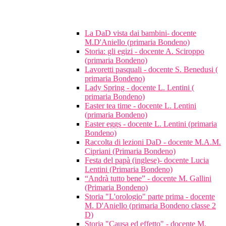
La DaD vista dai bambini- docente
M.D'Aniello (primaria Bondeno)
Storia: gli egizi - docente A. Sciroppo
(primaria Bondeno)
Lavoretti pasquali - docente S. Benedusi (
primaria Bondeno)
Lady Spring - docente L. Lentini (
primaria Bondeno)
Easter tea time - docente L. Lentini
(primaria Bondeno)
Easter eggs - docente L. Lentini (primaria
Bondeno)
Raccolta di lezioni DaD - docente M.A.M.
Cipriani (Primaria Bondeno)
Festa del papà (inglese)- docente Lucia
Lentini (Primaria Bondeno)
“Andrà tutto bene” - docente M. Gallini
(Primaria Bondeno)
Storia "L'orologio" parte prima - docente
M. D'Aniello (primaria Bondeno classe 2
D)
Storia "Causa ed effetto" - docente M.