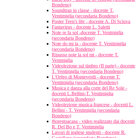
Bondeno)
Soundtrap in classe - docente T.
Ventimiglia (secondaria Bondeno)
Poster Teen's life - docente A. Di Sciuva
Fantavirus - docente L. Saletti
Note re fa sol -docente T. Ventmiglia
(secondaria Bondeno)
Note do mi la - docente T. Ventimiglia
(secondaria Bondeno)
Ripasso note la sol mi - docente T.
Ventmiglia
Videolezione sul timbro (II parte) - docente
T. Ventimiglia (secondaria Bondeno)
L'Orfeo di Monteverdi - docente T.
Ventimiglia (secondaria Bondeno)
Musica e danza alla corte del Re Sole -
docenti L.Bellini-T. Ventimiglia
(secondaria Bondeno)
Videolezione musica-francese - docenti L.
Bellini - T. Ventimiglia (secondaria
Bondeno)
#iorestoacasa - video realizzato dai docenti
R. Del Bo e T. Ventimiglia
Lavori di inglese studenti - docente R.
Castellano (secondaria Bondeno)