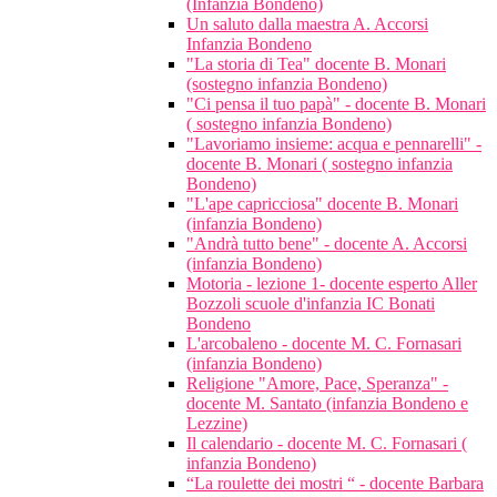
(Infanzia Bondeno)
Un saluto dalla maestra A. Accorsi
Infanzia Bondeno
"La storia di Tea" docente B. Monari
(sostegno infanzia Bondeno)
"Ci pensa il tuo papà" - docente B. Monari
( sostegno infanzia Bondeno)
"Lavoriamo insieme: acqua e pennarelli" -
docente B. Monari ( sostegno infanzia
Bondeno)
"L'ape capricciosa" docente B. Monari
(infanzia Bondeno)
"Andrà tutto bene" - docente A. Accorsi
(infanzia Bondeno)
Motoria - lezione 1- docente esperto Aller
Bozzoli scuole d'infanzia IC Bonati
Bondeno
L'arcobaleno - docente M. C. Fornasari
(infanzia Bondeno)
Religione "Amore, Pace, Speranza" -
docente M. Santato (infanzia Bondeno e
Lezzine)
Il calendario - docente M. C. Fornasari (
infanzia Bondeno)
“La roulette dei mostri “ - docente Barbara