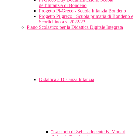
dell’Infanzia di Bondeno
Progetto Pi-Greco - Scuola Infanzia Bondeno
Progetto Pi-greco - Scuola primaria di Bondeno e
Scortichino a.s. 2022/23
Piano Scolastico per la Didattica Digitale Integrata
Didattica a Distanza Infanzia
"La storia di Zeb" - docente B. Monari