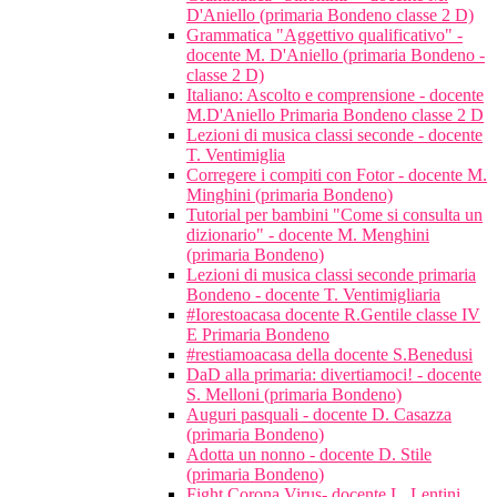
D'Aniello (primaria Bondeno classe 2 D)
Grammatica "Aggettivo qualificativo" -
docente M. D'Aniello (primaria Bondeno -
classe 2 D)
Italiano: Ascolto e comprensione - docente
M.D'Aniello Primaria Bondeno classe 2 D
Lezioni di musica classi seconde - docente
T. Ventimiglia
Corregere i compiti con Fotor - docente M.
Minghini (primaria Bondeno)
Tutorial per bambini "Come si consulta un
dizionario" - docente M. Menghini
(primaria Bondeno)
Lezioni di musica classi seconde primaria
Bondeno - docente T. Ventimigliaria
#Iorestoacasa docente R.Gentile classe IV
E Primaria Bondeno
#restiamoacasa della docente S.Benedusi
DaD alla primaria: divertiamoci! - docente
S. Melloni (primaria Bondeno)
Auguri pasquali - docente D. Casazza
(primaria Bondeno)
Adotta un nonno - docente D. Stile
(primaria Bondeno)
Fight Corona Virus- docente L. Lentini