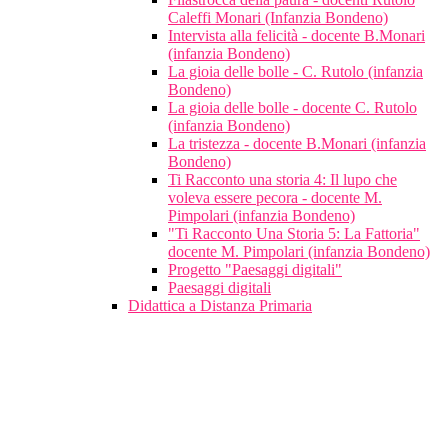
Caleffi Monari (Infanzia Bondeno)
Intervista alla felicità - docente B.Monari
(infanzia Bondeno)
La gioia delle bolle - C. Rutolo (infanzia
Bondeno)
La gioia delle bolle - docente C. Rutolo
(infanzia Bondeno)
La tristezza - docente B.Monari (infanzia
Bondeno)
Ti Racconto una storia 4: Il lupo che
voleva essere pecora - docente M.
Pimpolari (infanzia Bondeno)
"Ti Racconto Una Storia 5: La Fattoria"
docente M. Pimpolari (infanzia Bondeno)
Progetto "Paesaggi digitali"
Paesaggi digitali
Didattica a Distanza Primaria