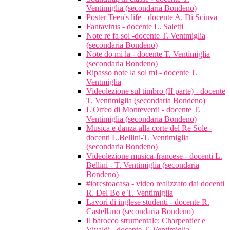
Ventimiglia (secondaria Bondeno)
Poster Teen's life - docente A. Di Sciuva
Fantavirus - docente L. Saletti
Note re fa sol -docente T. Ventmiglia
(secondaria Bondeno)
Note do mi la - docente T. Ventimiglia
(secondaria Bondeno)
Ripasso note la sol mi - docente T.
Ventmiglia
Videolezione sul timbro (II parte) - docente
T. Ventimiglia (secondaria Bondeno)
L'Orfeo di Monteverdi - docente T.
Ventimiglia (secondaria Bondeno)
Musica e danza alla corte del Re Sole -
docenti L.Bellini-T. Ventimiglia
(secondaria Bondeno)
Videolezione musica-francese - docenti L.
Bellini - T. Ventimiglia (secondaria
Bondeno)
#iorestoacasa - video realizzato dai docenti
R. Del Bo e T. Ventimiglia
Lavori di inglese studenti - docente R.
Castellano (secondaria Bondeno)
Il barocco strumentale: Charpentier e
Vivaldi - docente T. Ventimiglia