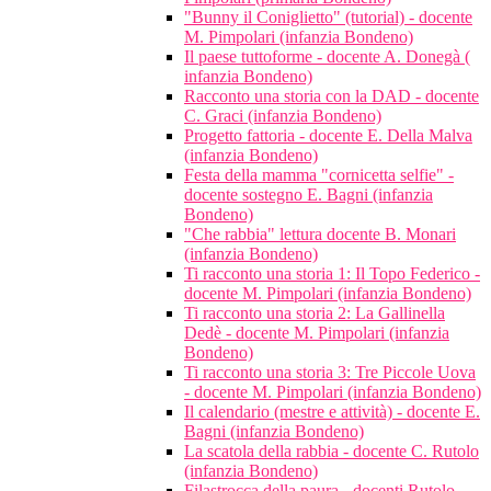
"Bunny il Coniglietto" (tutorial) - docente
M. Pimpolari (infanzia Bondeno)
Il paese tuttoforme - docente A. Donegà (
infanzia Bondeno)
Racconto una storia con la DAD - docente
C. Graci (infanzia Bondeno)
Progetto fattoria - docente E. Della Malva
(infanzia Bondeno)
Festa della mamma "cornicetta selfie" -
docente sostegno E. Bagni (infanzia
Bondeno)
"Che rabbia" lettura docente B. Monari
(infanzia Bondeno)
Ti racconto una storia 1: Il Topo Federico -
docente M. Pimpolari (infanzia Bondeno)
Ti racconto una storia 2: La Gallinella
Dedè - docente M. Pimpolari (infanzia
Bondeno)
Ti racconto una storia 3: Tre Piccole Uova
- docente M. Pimpolari (infanzia Bondeno)
Il calendario (mestre e attività) - docente E.
Bagni (infanzia Bondeno)
La scatola della rabbia - docente C. Rutolo
(infanzia Bondeno)
Filastrocca della paura - docenti Rutolo