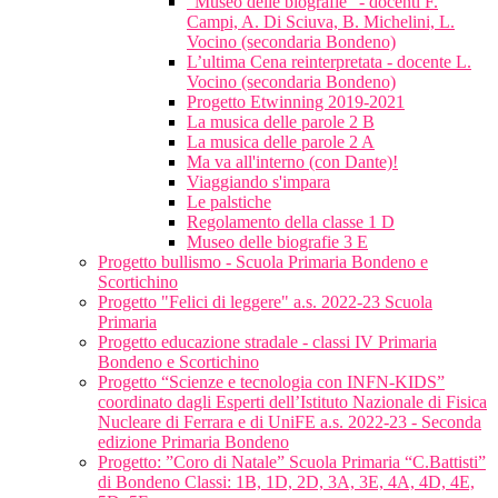
"Museo delle biografie" - docenti F.
Campi, A. Di Sciuva, B. Michelini, L.
Vocino (secondaria Bondeno)
L’ultima Cena reinterpretata - docente L.
Vocino (secondaria Bondeno)
Progetto Etwinning 2019-2021
La musica delle parole 2 B
La musica delle parole 2 A
Ma va all'interno (con Dante)!
Viaggiando s'impara
Le palstiche
Regolamento della classe 1 D
Museo delle biografie 3 E
Progetto bullismo - Scuola Primaria Bondeno e
Scortichino
Progetto "Felici di leggere" a.s. 2022-23 Scuola
Primaria
Progetto educazione stradale - classi IV Primaria
Bondeno e Scortichino
Progetto “Scienze e tecnologia con INFN-KIDS”
coordinato dagli Esperti dell’Istituto Nazionale di Fisica
Nucleare di Ferrara e di UniFE a.s. 2022-23 - Seconda
edizione Primaria Bondeno
Progetto: ”Coro di Natale” Scuola Primaria “C.Battisti”
di Bondeno Classi: 1B, 1D, 2D, 3A, 3E, 4A, 4D, 4E,