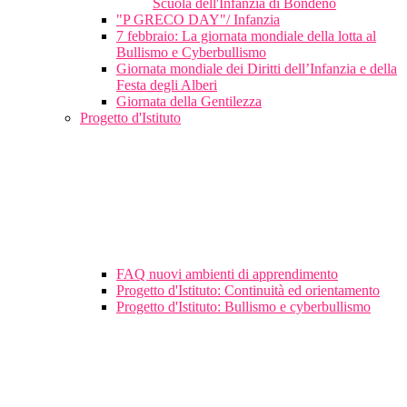
Scuola dell'Infanzia di Bondeno
"P GRECO DAY"/ Infanzia
7 febbraio: La giornata mondiale della lotta al
Bullismo e Cyberbullismo
Giornata mondiale dei Diritti dell’Infanzia e della
Festa degli Alberi
Giornata della Gentilezza
Progetto d'Istituto
FAQ nuovi ambienti di apprendimento
Progetto d'Istituto: Continuità ed orientamento
Progetto d'Istituto: Bullismo e cyberbullismo