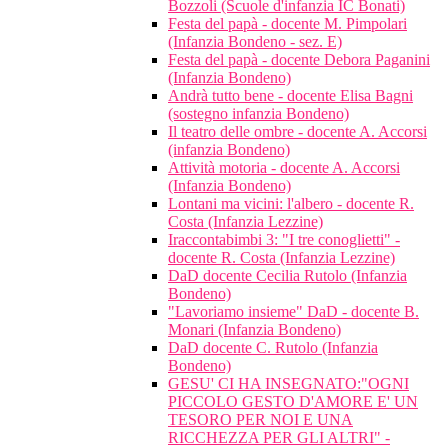
Bozzoli (Scuole d'infanzia IC Bonati)
Festa del papà - docente M. Pimpolari
(Infanzia Bondeno - sez. E)
Festa del papà - docente Debora Paganini
(Infanzia Bondeno)
Andrà tutto bene - docente Elisa Bagni
(sostegno infanzia Bondeno)
Il teatro delle ombre - docente A. Accorsi
(infanzia Bondeno)
Attività motoria - docente A. Accorsi
(Infanzia Bondeno)
Lontani ma vicini: l'albero - docente R.
Costa (Infanzia Lezzine)
Iraccontabimbi 3: "I tre conoglietti" -
docente R. Costa (Infanzia Lezzine)
DaD docente Cecilia Rutolo (Infanzia
Bondeno)
"Lavoriamo insieme" DaD - docente B.
Monari (Infanzia Bondeno)
DaD docente C. Rutolo (Infanzia
Bondeno)
GESU' CI HA INSEGNATO:"OGNI
PICCOLO GESTO D'AMORE E' UN
TESORO PER NOI E UNA
RICCHEZZA PER GLI ALTRI" -