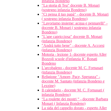
Infanzia Bondeno
"La storia di Tea" docente B. Monari
(sostegno infanzia Bondeno)
"Ci pensa il tuo papà" - docente B. Monari
( sostegno infanzia Bondeno)
"Lavoriamo insieme: acqua e pennarelli" -
docente B. Monari ( sostegno infanzia
Bondeno)
"L'ape capricciosa" docente B. Monari
(infanzia Bondeno)
"Andrà tutto bene" - docente A. Accorsi
(infanzia Bondeno)
Motoria - lezione 1- docente esperto Aller
Bozzoli scuole d'infanzia IC Bonati
Bondeno
L'arcobaleno - docente M. C. Fornasari
(infanzia Bondeno)
Religione "Amore, Pace, Speranza" -
docente M. Santato (infanzia Bondeno e
Lezzine)
Il calendario - docente M. C. Fornasari (
infanzia Bondeno)
“La roulette dei mostri “ - docente Barbara
Monari ( Infanzia Bondeno)
La sida del cappello dorato - esperto Aller