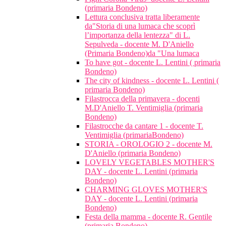
(primaria Bondeno)
Lettura conclusiva tratta liberamente
da"Storia di una lumaca che scoprì
l’importanza della lentezza" di L.
Sepulveda - docente M. D'Aniello
(Primaria Bondeno)da "Una lumaca
To have got - docente L. Lentini ( primaria
Bondeno)
The city of kindness - docente L. Lentini (
primaria Bondeno)
Filastrocca della primavera - docenti
M.D'Aniello T. Ventimiglia (primaria
Bondeno)
Filastrocche da cantare 1 - docente T.
Ventimiglia (primariaBondeno)
STORIA - OROLOGIO 2 - docente M.
D'Aniello (primaria Bondeno)
LOVELY VEGETABLES MOTHER'S
DAY - docente L. Lentini (primaria
Bondeno)
CHARMING GLOVES MOTHER'S
DAY - docente L. Lentini (primaria
Bondeno)
Festa della mamma - docente R. Gentile
(primaria Bondeno)