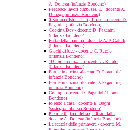
A. Donegà (infanzia Bondeno)
Feedback lavori bimbi sez. E - docente A.
Donegà (infanzia Bondeno)
6 Summer Block Party Looks - docente D.
Paganini (infanzia Bondeno)
Cooking Day - docente D. Paganini
(infanzia Bondeno)
Festa della mamma - docente A. P. Caleffi
(infanzia Bondeno)
Giochi di luce - docente C. Rutolo
(infanzia Bondeno)
"Un po' di noi..." - docente C. Rutolo
(infanzia Bondeno)
Forme in cucina -docente D. Paganini (
infanzia Bondeno)
Forme in cucina -docente D. Paganini (
infanzia Bondeno)
Coding - docente D. Paganini ( infanzia
Bondeno)
Io resto a casa - docente E. Bagni
(sostegno infanzia Bondeno)
Pietro e il gioco dei segnali stradali -
docente A. Donegà (infanzia Bondeno)
La scatola della primavera - docente M.
Pimpolari (primaria Bondeno)