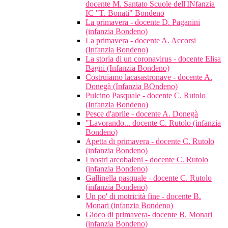
docente M. Santato Scuole dell'INfanzia
IC "T. Bonati" Bondeno
La primavera - docente D. Paganini
(infanzia Bondeno)
La primavera - docente A. Accorsi
(Infanzia Bondeno)
La storia di un coronavirus - docente Elisa
Bagni (Infanzia Bondeno)
Costruiamo lacasastronave - docente A.
Donegà (Infanzia BOndeno)
Pulcino Pasquale - docente C. Rutolo
(Infanzia Bondeno)
Pesce d'aprile - docente A. Donegà
"Lavorando... docente C. Rutolo (infanzia
Bondeno)
Apetta di primavera - docente C. Rutolo
(infanzia Bondeno)
I nostri arcobaleni - docente C. Rutolo
(infanzia Bondeno)
Gallinella pasquale - docente C. Rutolo
(infanzia Bondeno)
Un po' di motricità fine - docente B.
Monari (infanzia Bondeno)
Gioco di primavera- docente B. Monari
(infanzia Bondeno)