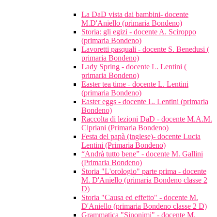
La DaD vista dai bambini- docente
M.D'Aniello (primaria Bondeno)
Storia: gli egizi - docente A. Sciroppo
(primaria Bondeno)
Lavoretti pasquali - docente S. Benedusi (
primaria Bondeno)
Lady Spring - docente L. Lentini (
primaria Bondeno)
Easter tea time - docente L. Lentini
(primaria Bondeno)
Easter eggs - docente L. Lentini (primaria
Bondeno)
Raccolta di lezioni DaD - docente M.A.M.
Cipriani (Primaria Bondeno)
Festa del papà (inglese)- docente Lucia
Lentini (Primaria Bondeno)
“Andrà tutto bene” - docente M. Gallini
(Primaria Bondeno)
Storia "L'orologio" parte prima - docente
M. D'Aniello (primaria Bondeno classe 2
D)
Storia "Causa ed effetto" - docente M.
D'Aniello (primaria Bondeno classe 2 D)
Grammatica "Sinonimi" - docente M.