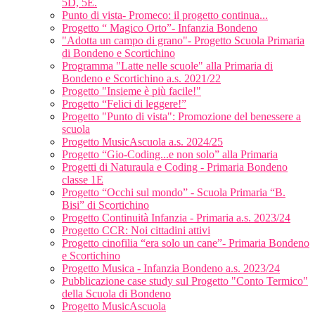
5D, 5E.
Punto di vista- Promeco: il progetto continua...
Progetto “ Magico Orto”- Infanzia Bondeno
"Adotta un campo di grano"- Progetto Scuola Primaria
di Bondeno e Scortichino
Programma "Latte nelle scuole" alla Primaria di
Bondeno e Scortichino a.s. 2021/22
Progetto "Insieme è più facile!"
Progetto “Felici di leggere!”
Progetto "Punto di vista": Promozione del benessere a
scuola
Progetto MusicAscuola a.s. 2024/25
Progetto “Gio-Coding...e non solo” alla Primaria
Progetti di Naturaula e Coding - Primaria Bondeno
classe 1E
Progetto “Occhi sul mondo” - Scuola Primaria “B.
Bisi” di Scortichino
Progetto Continuità Infanzia - Primaria a.s. 2023/24
Progetto CCR: Noi cittadini attivi
Progetto cinofilia “era solo un cane”- Primaria Bondeno
e Scortichino
Progetto Musica - Infanzia Bondeno a.s. 2023/24
Pubblicazione case study sul Progetto "Conto Termico"
della Scuola di Bondeno
Progetto MusicAscuola