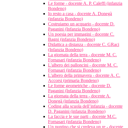
Le forme - docente A. P. Caleffi (infanzia
Bondeno)
Io resto a casa - docente A. Donegà
(infanzia Bondeno)
Costruiamo un acquario - docente D.
Paganini (Infanzia Bondeno)
Un poesia per immagini - docente C.
Bagni (infanzia Bondeno)
Didattica a distanza - docente C. GRaci
(Infanzia Bondeno)
La giornata della terra - docente M. C.
Fornasari (infanzia Bondeno)
L'albero dei palloncini - docente M. C.
Fornasari (infanzia Bondeno)
L'albero della primavera - docente A. C.
Accorsi (primaria Bondeno)
Le forme geometriche - docente D.
Paganini (Infanzia Bondeno)
La giornata della terra - docente A.
Donegà (infanzia Bondeno)
Coding alla scuola dell’infanzia - docente
D. Paganini (infanzia Bondeno)
La faccia e le sue parti - docente M.C.
Fornasari (infanzia Bondeno)
Un puntino che si credeva un re - docente