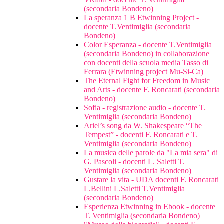
(secondaria Bondeno)
La speranza 1 B Etwinning Project -
docente T.Ventimiglia (secondaria
Bondeno)
Color Esperanza - docente T.Ventimiglia
(secondaria Bondeno) in collaborazione
con docenti della scuola media Tasso di
Ferrara (Etwinning project Mu-Si-Ca)
The Eternal Fight for Freedom in Music
and Arts - docente F. Roncarati (secondaria
Bondeno)
Sofia - registrazione audio - docente T.
Ventimiglia (secondaria Bondeno)
Ariel’s song da W. Shakespeare “The
Tempest” - docenti F. Roncarati e T.
Ventimiglia (secondaria Bondeno)
La musica delle parole da "La mia sera" di
G. Pascoli - docenti L. Saletti T.
Ventimiglia (secondaria Bondeno)
Gustare la vita - UDA docenti F. Roncarati
L.Bellini L.Saletti T.Ventimiglia
(secondaria Bondeno)
Esperienza Etwinning in Ebook - docente
T. Ventimiglia (secondaria Bondeno)