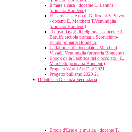
Il mare a casa - docente L. Lentini
(primaria Bondeno)
Filastrocca si e no di G. Rodari/V. Savona
- docenti E. Marchetti T.Ventimiglia
(primaria Bondeno)
"I nostri lavori di religione" - docente A.
Baruffa (scuola primaria Scortichino-
scuola primaria Bondeno)
La fabbrica di cioccolato - Marchetti
Vassalli Ventimiglia (primaria Bondeno)
Ebook dalla Fabbrica del cioccolato - E.
Marchetti (primaria Bondeno)
Progetto World Art Day 2021
Progetto bullismo 2020-21
Didattica a Distanza Secondaria
Ercole d'Este e la musica - docente T.