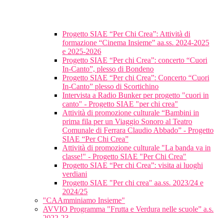
Progetto SIAE “Per Chi Crea”: Attività di
formazione “Cinema Insieme” aa.ss. 2024-2025
e 2025-2026
Progetto SIAE “Per chi Crea”: concerto “Cuori
In-Canto”, plesso di Bondeno
Progetto SIAE “Per chi Crea”: Concerto “Cuori
In-Canto” plesso di Scortichino
Intervista a Radio Bunker per progetto "cuori in
canto" - Progetto SIAE "per chi crea"
Attività di promozione culturale “Bambini in
prima fila per un Viaggio Sonoro al Teatro
Comunale di Ferrara Claudio Abbado” - Progetto
SIAE “Per Chi Crea”
Attività di promozione culturale "La banda va in
classe!" - Progetto SIAE "Per Chi Crea"
Progetto SIAE “Per chi Crea”: visita ai luoghi
verdiani
Progetto SIAE "Per chi crea" aa.ss. 2023/24 e
2024/25
"CAAmminiamo Insieme"
AVVIO Programma "Frutta e Verdura nelle scuole” a.s.
2022-23