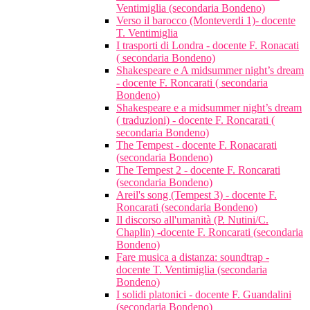
Ventimiglia (secondaria Bondeno)
Verso il barocco (Monteverdi 1)- docente
T. Ventimiglia
I trasporti di Londra - docente F. Ronacati
( secondaria Bondeno)
Shakespeare e A midsummer night’s dream
- docente F. Roncarati ( secondaria
Bondeno)
Shakespeare e a midsummer night’s dream
( traduzioni) - docente F. Roncarati (
secondaria Bondeno)
The Tempest - docente F. Ronacarati
(secondaria Bondeno)
The Tempest 2 - docente F. Roncarati
(secondaria Bondeno)
Areil's song (Tempest 3) - docente F.
Roncarati (secondaria Bondeno)
Il discorso all'umanità (P. Nutini/C.
Chaplin) -docente F. Roncarati (secondaria
Bondeno)
Fare musica a distanza: soundtrap -
docente T. Ventimiglia (secondaria
Bondeno)
I solidi platonici - docente F. Guandalini
(secondaria Bondeno)