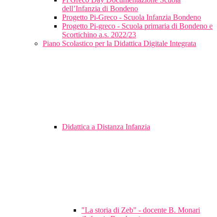
dell’Infanzia di Bondeno
Progetto Pi-Greco - Scuola Infanzia Bondeno
Progetto Pi-greco - Scuola primaria di Bondeno e
Scortichino a.s. 2022/23
Piano Scolastico per la Didattica Digitale Integrata
Didattica a Distanza Infanzia
"La storia di Zeb" - docente B. Monari