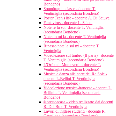
Bondeno)
Soundtrap in classe - docente T.
Ventimiglia (secondaria Bondeno)
Poster Teen's life - docente A. Di Sciuva
Fantavirus - docente L. Saletti
Note re fa sol -docente T. Ventmiglia
(secondaria Bondeno)
Note do mi la - docente T. Ventimiglia
(secondaria Bondeno)
Ripasso note la sol mi - docente T.
Ventmiglia
Videolezione sul timbro (II parte) - docente
T. Ventimiglia (secondaria Bondeno)
L'Orfeo di Monteverdi - docente T.
Ventimiglia (secondaria Bondeno)
Musica e danza alla corte del Re Sole -
docenti L.Bellini-T. Ventimiglia
(secondaria Bondeno)
Videolezione musica-francese - docenti L.
Bellini - T. Ventimiglia (secondaria
Bondeno)
#iorestoacasa - video realizzato dai docenti
R. Del Bo e T. Ventimiglia
Lavori di inglese studenti - docente R.
Castellano (secondaria Bondeno)