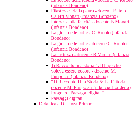
(infanzia Bondeno)
Filastrocca della paura - docenti Rutolo
Caleffi Monari (Infanzia Bondeno)
Intervista alla felicità - docente B.Monari
(infanzia Bondeno)
La gioia delle bolle - C. Rutolo (infanzia
Bondeno)
La gioia delle bolle - docente C. Rutolo
(infanzia Bondeno)
La tristezza - docente B.Monari (infanzia
Bondeno)
Ti Racconto una storia 4: Il lupo che
voleva essere pecora - docente M.
Pimpolari (infanzia Bondeno)
"Ti Racconto Una Storia 5: La Fattoria"
docente M. Pimpolari (infanzia Bondeno)
Progetto "Paesaggi digitali"
Paesaggi digitali
Didattica a Distanza Primaria