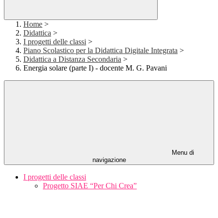
Home
>
Didattica
>
I progetti delle classi
>
Piano Scolastico per la Didattica Digitale Integrata
>
Didattica a Distanza Secondaria
>
Energia solare (parte I) - docente M. G. Pavani
Menu di
navigazione
I progetti delle classi
Progetto SIAE “Per Chi Crea”