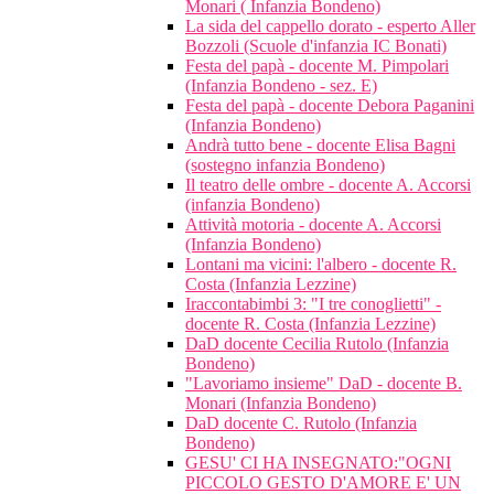
Monari ( Infanzia Bondeno)
La sida del cappello dorato - esperto Aller
Bozzoli (Scuole d'infanzia IC Bonati)
Festa del papà - docente M. Pimpolari
(Infanzia Bondeno - sez. E)
Festa del papà - docente Debora Paganini
(Infanzia Bondeno)
Andrà tutto bene - docente Elisa Bagni
(sostegno infanzia Bondeno)
Il teatro delle ombre - docente A. Accorsi
(infanzia Bondeno)
Attività motoria - docente A. Accorsi
(Infanzia Bondeno)
Lontani ma vicini: l'albero - docente R.
Costa (Infanzia Lezzine)
Iraccontabimbi 3: "I tre conoglietti" -
docente R. Costa (Infanzia Lezzine)
DaD docente Cecilia Rutolo (Infanzia
Bondeno)
"Lavoriamo insieme" DaD - docente B.
Monari (Infanzia Bondeno)
DaD docente C. Rutolo (Infanzia
Bondeno)
GESU' CI HA INSEGNATO:"OGNI
PICCOLO GESTO D'AMORE E' UN