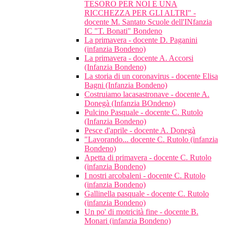
TESORO PER NOI E UNA
RICCHEZZA PER GLI ALTRI" -
docente M. Santato Scuole dell'INfanzia
IC "T. Bonati" Bondeno
La primavera - docente D. Paganini
(infanzia Bondeno)
La primavera - docente A. Accorsi
(Infanzia Bondeno)
La storia di un coronavirus - docente Elisa
Bagni (Infanzia Bondeno)
Costruiamo lacasastronave - docente A.
Donegà (Infanzia BOndeno)
Pulcino Pasquale - docente C. Rutolo
(Infanzia Bondeno)
Pesce d'aprile - docente A. Donegà
"Lavorando... docente C. Rutolo (infanzia
Bondeno)
Apetta di primavera - docente C. Rutolo
(infanzia Bondeno)
I nostri arcobaleni - docente C. Rutolo
(infanzia Bondeno)
Gallinella pasquale - docente C. Rutolo
(infanzia Bondeno)
Un po' di motricità fine - docente B.
Monari (infanzia Bondeno)