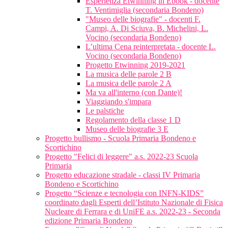
Esperienza Etwinning in Ebook - docente
T. Ventimiglia (secondaria Bondeno)
"Museo delle biografie" - docenti F.
Campi, A. Di Sciuva, B. Michelini, L.
Vocino (secondaria Bondeno)
L’ultima Cena reinterpretata - docente L.
Vocino (secondaria Bondeno)
Progetto Etwinning 2019-2021
La musica delle parole 2 B
La musica delle parole 2 A
Ma va all'interno (con Dante)!
Viaggiando s'impara
Le palstiche
Regolamento della classe 1 D
Museo delle biografie 3 E
Progetto bullismo - Scuola Primaria Bondeno e
Scortichino
Progetto "Felici di leggere" a.s. 2022-23 Scuola
Primaria
Progetto educazione stradale - classi IV Primaria
Bondeno e Scortichino
Progetto “Scienze e tecnologia con INFN-KIDS”
coordinato dagli Esperti dell’Istituto Nazionale di Fisica
Nucleare di Ferrara e di UniFE a.s. 2022-23 - Seconda
edizione Primaria Bondeno