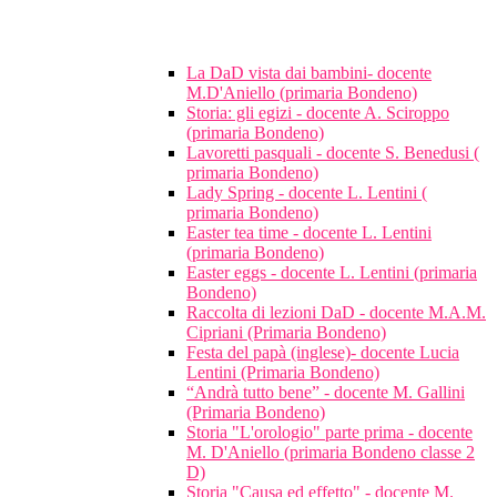
La DaD vista dai bambini- docente
M.D'Aniello (primaria Bondeno)
Storia: gli egizi - docente A. Sciroppo
(primaria Bondeno)
Lavoretti pasquali - docente S. Benedusi (
primaria Bondeno)
Lady Spring - docente L. Lentini (
primaria Bondeno)
Easter tea time - docente L. Lentini
(primaria Bondeno)
Easter eggs - docente L. Lentini (primaria
Bondeno)
Raccolta di lezioni DaD - docente M.A.M.
Cipriani (Primaria Bondeno)
Festa del papà (inglese)- docente Lucia
Lentini (Primaria Bondeno)
“Andrà tutto bene” - docente M. Gallini
(Primaria Bondeno)
Storia "L'orologio" parte prima - docente
M. D'Aniello (primaria Bondeno classe 2
D)
Storia "Causa ed effetto" - docente M.