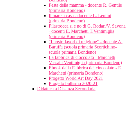
Festa della mamma - docente R. Gentile
(primaria Bondeno)
Il mare a casa - docente L. Lentini
(primaria Bondeno)
Filastrocca si e no di G. Rodari/V. Savona
- docenti E. Marchetti T.Ventimiglia
(primaria Bondeno)
"I nostri lavori di religione" - docente A.
Baruffa (scuola primaria Scortichino-
scuola primaria Bondeno)
La fabbrica di cioccolato - Marchetti
Vassalli Ventimiglia (primaria Bondeno)
Ebook dalla Fabbrica del cioccolato - E.
Marchetti (primaria Bondeno)
Progetto World Art Day 2021
Progetto bullismo 2020-21
Didattica a Distanza Secondaria