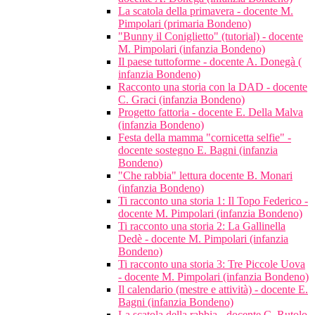
La scatola della primavera - docente M.
Pimpolari (primaria Bondeno)
"Bunny il Coniglietto" (tutorial) - docente
M. Pimpolari (infanzia Bondeno)
Il paese tuttoforme - docente A. Donegà (
infanzia Bondeno)
Racconto una storia con la DAD - docente
C. Graci (infanzia Bondeno)
Progetto fattoria - docente E. Della Malva
(infanzia Bondeno)
Festa della mamma "cornicetta selfie" -
docente sostegno E. Bagni (infanzia
Bondeno)
"Che rabbia" lettura docente B. Monari
(infanzia Bondeno)
Ti racconto una storia 1: Il Topo Federico -
docente M. Pimpolari (infanzia Bondeno)
Ti racconto una storia 2: La Gallinella
Dedè - docente M. Pimpolari (infanzia
Bondeno)
Ti racconto una storia 3: Tre Piccole Uova
- docente M. Pimpolari (infanzia Bondeno)
Il calendario (mestre e attività) - docente E.
Bagni (infanzia Bondeno)
La scatola della rabbia - docente C. Rutolo