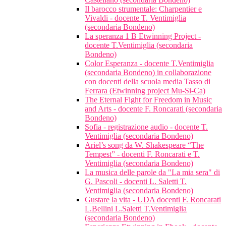
Il barocco strumentale: Charpentier e
Vivaldi - docente T. Ventimiglia
(secondaria Bondeno)
La speranza 1 B Etwinning Project -
docente T.Ventimiglia (secondaria
Bondeno)
Color Esperanza - docente T.Ventimiglia
(secondaria Bondeno) in collaborazione
con docenti della scuola media Tasso di
Ferrara (Etwinning project Mu-Si-Ca)
The Eternal Fight for Freedom in Music
and Arts - docente F. Roncarati (secondaria
Bondeno)
Sofia - registrazione audio - docente T.
Ventimiglia (secondaria Bondeno)
Ariel’s song da W. Shakespeare “The
Tempest” - docenti F. Roncarati e T.
Ventimiglia (secondaria Bondeno)
La musica delle parole da "La mia sera" di
G. Pascoli - docenti L. Saletti T.
Ventimiglia (secondaria Bondeno)
Gustare la vita - UDA docenti F. Roncarati
L.Bellini L.Saletti T.Ventimiglia
(secondaria Bondeno)