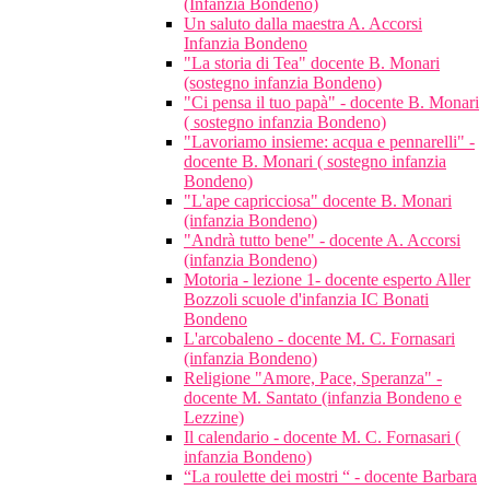
(Infanzia Bondeno)
Un saluto dalla maestra A. Accorsi
Infanzia Bondeno
"La storia di Tea" docente B. Monari
(sostegno infanzia Bondeno)
"Ci pensa il tuo papà" - docente B. Monari
( sostegno infanzia Bondeno)
"Lavoriamo insieme: acqua e pennarelli" -
docente B. Monari ( sostegno infanzia
Bondeno)
"L'ape capricciosa" docente B. Monari
(infanzia Bondeno)
"Andrà tutto bene" - docente A. Accorsi
(infanzia Bondeno)
Motoria - lezione 1- docente esperto Aller
Bozzoli scuole d'infanzia IC Bonati
Bondeno
L'arcobaleno - docente M. C. Fornasari
(infanzia Bondeno)
Religione "Amore, Pace, Speranza" -
docente M. Santato (infanzia Bondeno e
Lezzine)
Il calendario - docente M. C. Fornasari (
infanzia Bondeno)
“La roulette dei mostri “ - docente Barbara