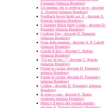
Fornasari (infanzia Bondeno)
Un puntino che si credeva un re - docente
A. Donegà (infanzia Bondeno)
Feedback lavori bimbi sez. E - docente A.
Donegà (infanzia Bondeno)
6 Summer Block Party Looks - docente D.
Paganini (infanzia Bondeno)
Cooking Day - docente D. Paganini
(infanzia Bondeno)
Festa della mamma - docente A. P. Caleffi
(infanzia Bondeno)
Giochi di luce - docente C. Rutolo
(infanzia Bondeno)
"Un po' di noi..." - docente C. Rutolo
(infanzia Bondeno)
Forme in cucina -docente D. Paganini (
infanzia Bondeno)
Forme in cucina -docente D. Paganini (
infanzia Bondeno)
Coding - docente D. Paganini ( infanzia
Bondeno)
Io resto a casa - docente E. Bagni
(sostegno infanzia Bondeno)
Pietro e il gioco dei segnali stradali -
docente A. Donegà (infanzia Bondeno)