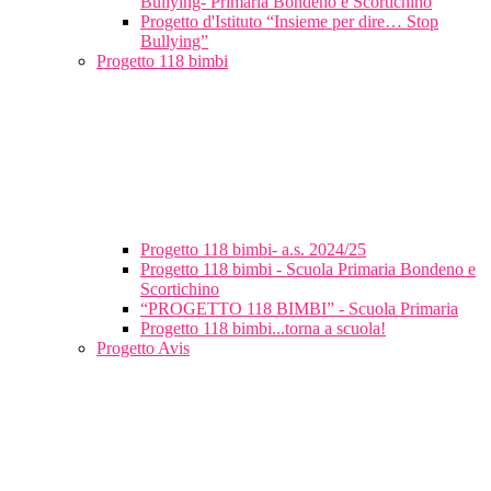
Bullying- Primaria Bondeno e Scortichino
Progetto d'Istituto “Insieme per dire… Stop
Bullying”
Progetto 118 bimbi
Progetto 118 bimbi- a.s. 2024/25
Progetto 118 bimbi - Scuola Primaria Bondeno e
Scortichino
“PROGETTO 118 BIMBI” - Scuola Primaria
Progetto 118 bimbi...torna a scuola!
Progetto Avis