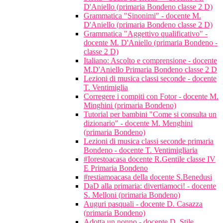
D'Aniello (primaria Bondeno classe 2 D)
Grammatica "Sinonimi" - docente M.
D'Aniello (primaria Bondeno classe 2 D)
Grammatica "Aggettivo qualificativo" -
docente M. D'Aniello (primaria Bondeno -
classe 2 D)
Italiano: Ascolto e comprensione - docente
M.D'Aniello Primaria Bondeno classe 2 D
Lezioni di musica classi seconde - docente
T. Ventimiglia
Corregere i compiti con Fotor - docente M.
Minghini (primaria Bondeno)
Tutorial per bambini "Come si consulta un
dizionario" - docente M. Menghini
(primaria Bondeno)
Lezioni di musica classi seconde primaria
Bondeno - docente T. Ventimigliaria
#Iorestoacasa docente R.Gentile classe IV
E Primaria Bondeno
#restiamoacasa della docente S.Benedusi
DaD alla primaria: divertiamoci! - docente
S. Melloni (primaria Bondeno)
Auguri pasquali - docente D. Casazza
(primaria Bondeno)
Adotta un nonno - docente D. Stile