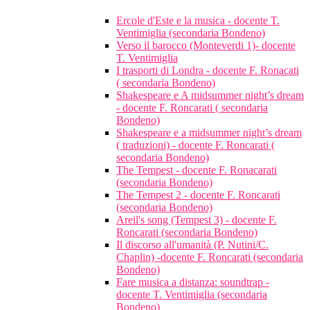
Ercole d'Este e la musica - docente T.
Ventimiglia (secondaria Bondeno)
Verso il barocco (Monteverdi 1)- docente
T. Ventimiglia
I trasporti di Londra - docente F. Ronacati
( secondaria Bondeno)
Shakespeare e A midsummer night’s dream
- docente F. Roncarati ( secondaria
Bondeno)
Shakespeare e a midsummer night’s dream
( traduzioni) - docente F. Roncarati (
secondaria Bondeno)
The Tempest - docente F. Ronacarati
(secondaria Bondeno)
The Tempest 2 - docente F. Roncarati
(secondaria Bondeno)
Areil's song (Tempest 3) - docente F.
Roncarati (secondaria Bondeno)
Il discorso all'umanità (P. Nutini/C.
Chaplin) -docente F. Roncarati (secondaria
Bondeno)
Fare musica a distanza: soundtrap -
docente T. Ventimiglia (secondaria
Bondeno)