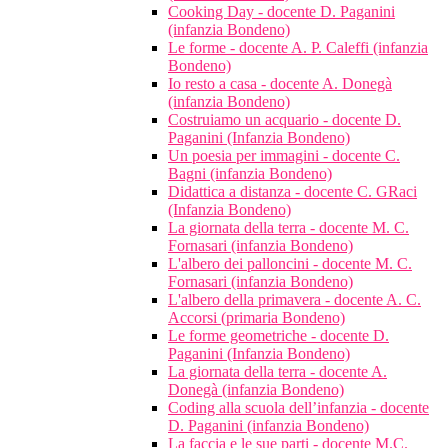
Cooking Day - docente D. Paganini
(infanzia Bondeno)
Le forme - docente A. P. Caleffi (infanzia
Bondeno)
Io resto a casa - docente A. Donegà
(infanzia Bondeno)
Costruiamo un acquario - docente D.
Paganini (Infanzia Bondeno)
Un poesia per immagini - docente C.
Bagni (infanzia Bondeno)
Didattica a distanza - docente C. GRaci
(Infanzia Bondeno)
La giornata della terra - docente M. C.
Fornasari (infanzia Bondeno)
L'albero dei palloncini - docente M. C.
Fornasari (infanzia Bondeno)
L'albero della primavera - docente A. C.
Accorsi (primaria Bondeno)
Le forme geometriche - docente D.
Paganini (Infanzia Bondeno)
La giornata della terra - docente A.
Donegà (infanzia Bondeno)
Coding alla scuola dell’infanzia - docente
D. Paganini (infanzia Bondeno)
La faccia e le sue parti - docente M.C.