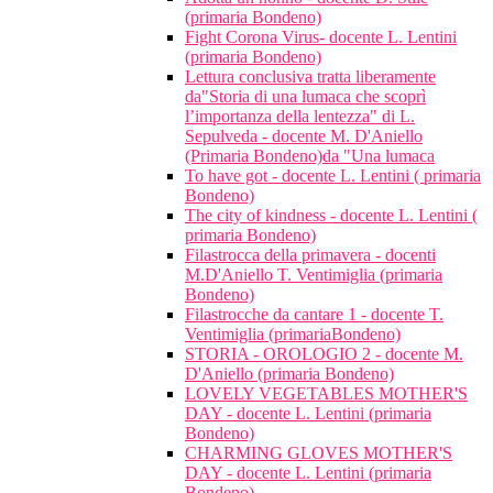
(primaria Bondeno)
Fight Corona Virus- docente L. Lentini
(primaria Bondeno)
Lettura conclusiva tratta liberamente
da"Storia di una lumaca che scoprì
l’importanza della lentezza" di L.
Sepulveda - docente M. D'Aniello
(Primaria Bondeno)da "Una lumaca
To have got - docente L. Lentini ( primaria
Bondeno)
The city of kindness - docente L. Lentini (
primaria Bondeno)
Filastrocca della primavera - docenti
M.D'Aniello T. Ventimiglia (primaria
Bondeno)
Filastrocche da cantare 1 - docente T.
Ventimiglia (primariaBondeno)
STORIA - OROLOGIO 2 - docente M.
D'Aniello (primaria Bondeno)
LOVELY VEGETABLES MOTHER'S
DAY - docente L. Lentini (primaria
Bondeno)
CHARMING GLOVES MOTHER'S
DAY - docente L. Lentini (primaria
Bondeno)