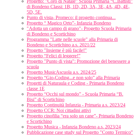
Progetto: ”Coro di Natale” Scuola Primaria “C.Battisti”
di Bondeno Classi: 1B, 1D, 2D, 3A, 3E, 4A, 4D, 4E,
5D, 5E.
Punto di vista- Promeco: il progetto continua...
Progetto “ Magico Orto”- Infanzia Bondeno
"Adotta un campo di grano"- Progetto Scuola Primaria
di Bondeno e Scortichino
Programma "Latte nelle scuole" alla Primaria di
Bondeno e Scortichino a.s. 2021/22
Progetto "Insieme è più facile!"
Progetto “Felici di leggere!”
Progetto "Punto di vista": Promozione del benessere a
scuola
Progetto MusicAscuola a.s. 2024/25
Progetto “Gio-Coding...e non solo” alla Primaria
Progetti di Naturaula e Coding - Primaria Bondeno
classe 1E
Progetto “Occhi sul mondo” - Scuola Primaria “B.
Bisi” di Scortichino
Progetto Continuità Infanzia - Primaria a.s. 2023/24
Progetto CCR: Noi cittadini attivi
Progetto cinofilia “era solo un cane”- Primaria Bondeno
e Scortichino
Progetto Musica - Infanzia Bondeno a.s. 2023/24
Pubblicazione case study sul Progetto "Conto Termico"