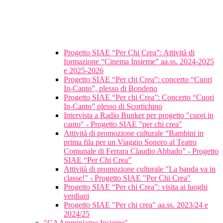
Progetto SIAE “Per Chi Crea”: Attività di
formazione “Cinema Insieme” aa.ss. 2024-2025
e 2025-2026
Progetto SIAE “Per chi Crea”: concerto “Cuori
In-Canto”, plesso di Bondeno
Progetto SIAE “Per chi Crea”: Concerto “Cuori
In-Canto” plesso di Scortichino
Intervista a Radio Bunker per progetto "cuori in
canto" - Progetto SIAE "per chi crea"
Attività di promozione culturale “Bambini in
prima fila per un Viaggio Sonoro al Teatro
Comunale di Ferrara Claudio Abbado” - Progetto
SIAE “Per Chi Crea”
Attività di promozione culturale "La banda va in
classe!" - Progetto SIAE "Per Chi Crea"
Progetto SIAE “Per chi Crea”: visita ai luoghi
verdiani
Progetto SIAE "Per chi crea" aa.ss. 2023/24 e
2024/25
"CAAmminiamo Insieme"