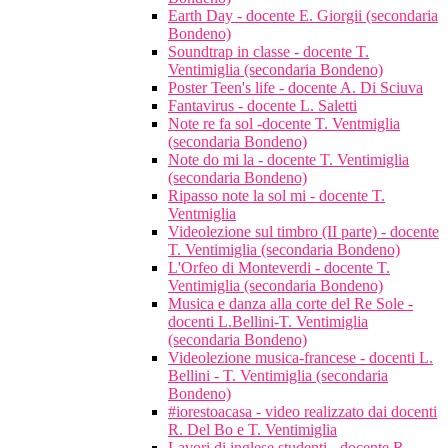
Earth Day - docente E. Giorgii (secondaria
Bondeno)
Soundtrap in classe - docente T.
Ventimiglia (secondaria Bondeno)
Poster Teen's life - docente A. Di Sciuva
Fantavirus - docente L. Saletti
Note re fa sol -docente T. Ventmiglia
(secondaria Bondeno)
Note do mi la - docente T. Ventimiglia
(secondaria Bondeno)
Ripasso note la sol mi - docente T.
Ventmiglia
Videolezione sul timbro (II parte) - docente
T. Ventimiglia (secondaria Bondeno)
L'Orfeo di Monteverdi - docente T.
Ventimiglia (secondaria Bondeno)
Musica e danza alla corte del Re Sole -
docenti L.Bellini-T. Ventimiglia
(secondaria Bondeno)
Videolezione musica-francese - docenti L.
Bellini - T. Ventimiglia (secondaria
Bondeno)
#iorestoacasa - video realizzato dai docenti
R. Del Bo e T. Ventimiglia
Lavori di inglese studenti - docente R.