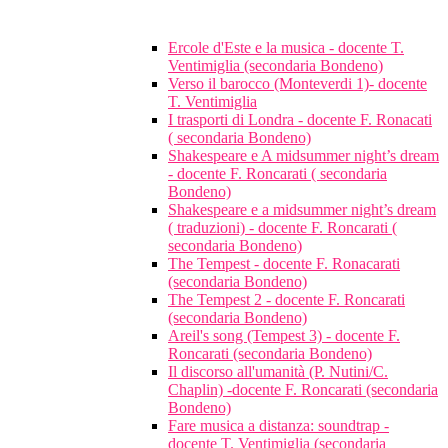
Ercole d'Este e la musica - docente T.
Ventimiglia (secondaria Bondeno)
Verso il barocco (Monteverdi 1)- docente
T. Ventimiglia
I trasporti di Londra - docente F. Ronacati
( secondaria Bondeno)
Shakespeare e A midsummer night’s dream
- docente F. Roncarati ( secondaria
Bondeno)
Shakespeare e a midsummer night’s dream
( traduzioni) - docente F. Roncarati (
secondaria Bondeno)
The Tempest - docente F. Ronacarati
(secondaria Bondeno)
The Tempest 2 - docente F. Roncarati
(secondaria Bondeno)
Areil's song (Tempest 3) - docente F.
Roncarati (secondaria Bondeno)
Il discorso all'umanità (P. Nutini/C.
Chaplin) -docente F. Roncarati (secondaria
Bondeno)
Fare musica a distanza: soundtrap -
docente T. Ventimiglia (secondaria