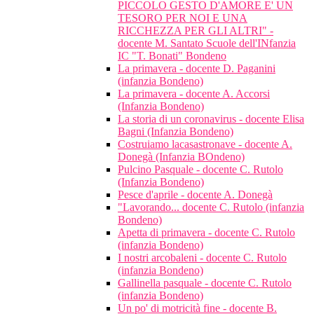
PICCOLO GESTO D'AMORE E' UN
TESORO PER NOI E UNA
RICCHEZZA PER GLI ALTRI" -
docente M. Santato Scuole dell'INfanzia
IC "T. Bonati" Bondeno
La primavera - docente D. Paganini
(infanzia Bondeno)
La primavera - docente A. Accorsi
(Infanzia Bondeno)
La storia di un coronavirus - docente Elisa
Bagni (Infanzia Bondeno)
Costruiamo lacasastronave - docente A.
Donegà (Infanzia BOndeno)
Pulcino Pasquale - docente C. Rutolo
(Infanzia Bondeno)
Pesce d'aprile - docente A. Donegà
"Lavorando... docente C. Rutolo (infanzia
Bondeno)
Apetta di primavera - docente C. Rutolo
(infanzia Bondeno)
I nostri arcobaleni - docente C. Rutolo
(infanzia Bondeno)
Gallinella pasquale - docente C. Rutolo
(infanzia Bondeno)
Un po' di motricità fine - docente B.