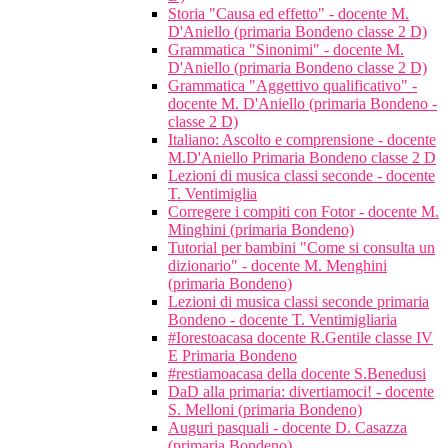
Storia "Causa ed effetto" - docente M.
D'Aniello (primaria Bondeno classe 2 D)
Grammatica "Sinonimi" - docente M.
D'Aniello (primaria Bondeno classe 2 D)
Grammatica "Aggettivo qualificativo" -
docente M. D'Aniello (primaria Bondeno -
classe 2 D)
Italiano: Ascolto e comprensione - docente
M.D'Aniello Primaria Bondeno classe 2 D
Lezioni di musica classi seconde - docente
T. Ventimiglia
Corregere i compiti con Fotor - docente M.
Minghini (primaria Bondeno)
Tutorial per bambini "Come si consulta un
dizionario" - docente M. Menghini
(primaria Bondeno)
Lezioni di musica classi seconde primaria
Bondeno - docente T. Ventimigliaria
#Iorestoacasa docente R.Gentile classe IV
E Primaria Bondeno
#restiamoacasa della docente S.Benedusi
DaD alla primaria: divertiamoci! - docente
S. Melloni (primaria Bondeno)
Auguri pasquali - docente D. Casazza
(primaria Bondeno)