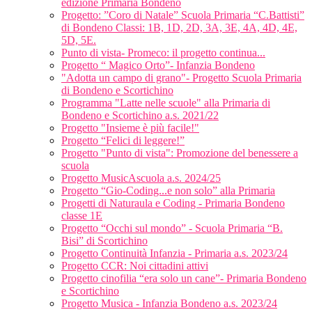
edizione Primaria Bondeno
Progetto: ”Coro di Natale” Scuola Primaria “C.Battisti”
di Bondeno Classi: 1B, 1D, 2D, 3A, 3E, 4A, 4D, 4E,
5D, 5E.
Punto di vista- Promeco: il progetto continua...
Progetto “ Magico Orto”- Infanzia Bondeno
"Adotta un campo di grano"- Progetto Scuola Primaria
di Bondeno e Scortichino
Programma "Latte nelle scuole" alla Primaria di
Bondeno e Scortichino a.s. 2021/22
Progetto "Insieme è più facile!"
Progetto “Felici di leggere!”
Progetto "Punto di vista": Promozione del benessere a
scuola
Progetto MusicAscuola a.s. 2024/25
Progetto “Gio-Coding...e non solo” alla Primaria
Progetti di Naturaula e Coding - Primaria Bondeno
classe 1E
Progetto “Occhi sul mondo” - Scuola Primaria “B.
Bisi” di Scortichino
Progetto Continuità Infanzia - Primaria a.s. 2023/24
Progetto CCR: Noi cittadini attivi
Progetto cinofilia “era solo un cane”- Primaria Bondeno
e Scortichino
Progetto Musica - Infanzia Bondeno a.s. 2023/24