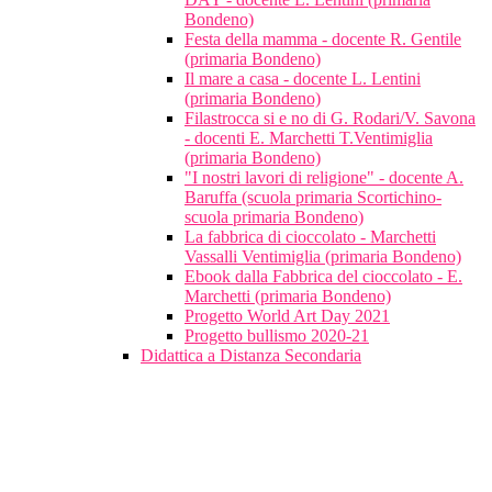
Bondeno)
Festa della mamma - docente R. Gentile
(primaria Bondeno)
Il mare a casa - docente L. Lentini
(primaria Bondeno)
Filastrocca si e no di G. Rodari/V. Savona
- docenti E. Marchetti T.Ventimiglia
(primaria Bondeno)
"I nostri lavori di religione" - docente A.
Baruffa (scuola primaria Scortichino-
scuola primaria Bondeno)
La fabbrica di cioccolato - Marchetti
Vassalli Ventimiglia (primaria Bondeno)
Ebook dalla Fabbrica del cioccolato - E.
Marchetti (primaria Bondeno)
Progetto World Art Day 2021
Progetto bullismo 2020-21
Didattica a Distanza Secondaria