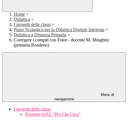
Home
>
Didattica
>
I progetti delle classi
>
Piano Scolastico per la Didattica Digitale Integrata
>
Didattica a Distanza Primaria
>
Corregere i compiti con Fotor - docente M. Minghini
(primaria Bondeno)
Menu di
navigazione
I progetti delle classi
Progetto SIAE “Per Chi Crea”