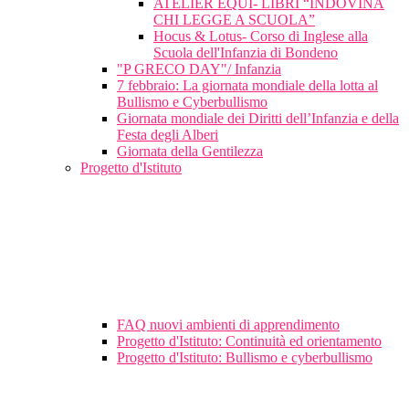
ATELIER EQUI- LIBRI “INDOVINA
CHI LEGGE A SCUOLA”
Hocus & Lotus- Corso di Inglese alla
Scuola dell'Infanzia di Bondeno
"P GRECO DAY"/ Infanzia
7 febbraio: La giornata mondiale della lotta al
Bullismo e Cyberbullismo
Giornata mondiale dei Diritti dell’Infanzia e della
Festa degli Alberi
Giornata della Gentilezza
Progetto d'Istituto
FAQ nuovi ambienti di apprendimento
Progetto d'Istituto: Continuità ed orientamento
Progetto d'Istituto: Bullismo e cyberbullismo