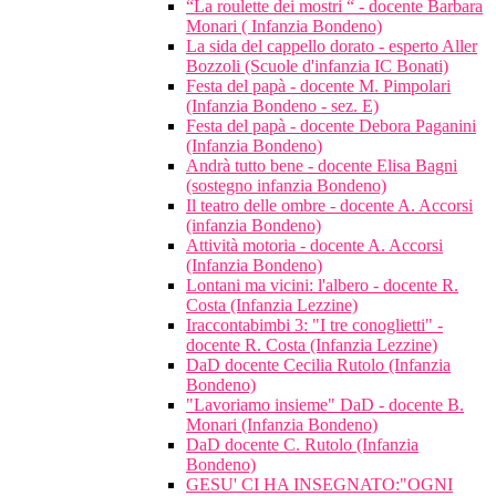
“La roulette dei mostri “ - docente Barbara
Monari ( Infanzia Bondeno)
La sida del cappello dorato - esperto Aller
Bozzoli (Scuole d'infanzia IC Bonati)
Festa del papà - docente M. Pimpolari
(Infanzia Bondeno - sez. E)
Festa del papà - docente Debora Paganini
(Infanzia Bondeno)
Andrà tutto bene - docente Elisa Bagni
(sostegno infanzia Bondeno)
Il teatro delle ombre - docente A. Accorsi
(infanzia Bondeno)
Attività motoria - docente A. Accorsi
(Infanzia Bondeno)
Lontani ma vicini: l'albero - docente R.
Costa (Infanzia Lezzine)
Iraccontabimbi 3: "I tre conoglietti" -
docente R. Costa (Infanzia Lezzine)
DaD docente Cecilia Rutolo (Infanzia
Bondeno)
"Lavoriamo insieme" DaD - docente B.
Monari (Infanzia Bondeno)
DaD docente C. Rutolo (Infanzia
Bondeno)
GESU' CI HA INSEGNATO:"OGNI