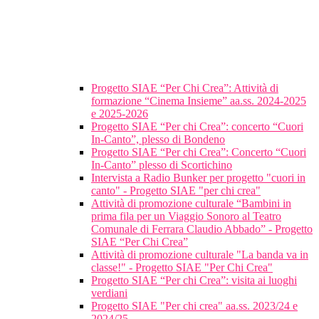
Progetto SIAE “Per Chi Crea”: Attività di
formazione “Cinema Insieme” aa.ss. 2024-2025
e 2025-2026
Progetto SIAE “Per chi Crea”: concerto “Cuori
In-Canto”, plesso di Bondeno
Progetto SIAE “Per chi Crea”: Concerto “Cuori
In-Canto” plesso di Scortichino
Intervista a Radio Bunker per progetto "cuori in
canto" - Progetto SIAE "per chi crea"
Attività di promozione culturale “Bambini in
prima fila per un Viaggio Sonoro al Teatro
Comunale di Ferrara Claudio Abbado” - Progetto
SIAE “Per Chi Crea”
Attività di promozione culturale "La banda va in
classe!" - Progetto SIAE "Per Chi Crea"
Progetto SIAE “Per chi Crea”: visita ai luoghi
verdiani
Progetto SIAE "Per chi crea" aa.ss. 2023/24 e
2024/25