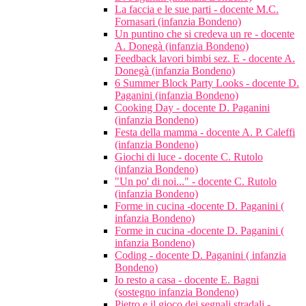
La faccia e le sue parti - docente M.C.
Fornasari (infanzia Bondeno)
Un puntino che si credeva un re - docente
A. Donegà (infanzia Bondeno)
Feedback lavori bimbi sez. E - docente A.
Donegà (infanzia Bondeno)
6 Summer Block Party Looks - docente D.
Paganini (infanzia Bondeno)
Cooking Day - docente D. Paganini
(infanzia Bondeno)
Festa della mamma - docente A. P. Caleffi
(infanzia Bondeno)
Giochi di luce - docente C. Rutolo
(infanzia Bondeno)
"Un po' di noi..." - docente C. Rutolo
(infanzia Bondeno)
Forme in cucina -docente D. Paganini (
infanzia Bondeno)
Forme in cucina -docente D. Paganini (
infanzia Bondeno)
Coding - docente D. Paganini ( infanzia
Bondeno)
Io resto a casa - docente E. Bagni
(sostegno infanzia Bondeno)
Pietro e il gioco dei segnali stradali -