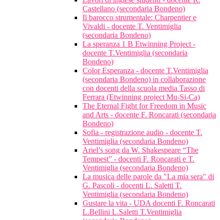
Castellano (secondaria Bondeno)
Il barocco strumentale: Charpentier e
Vivaldi - docente T. Ventimiglia
(secondaria Bondeno)
La speranza 1 B Etwinning Project -
docente T.Ventimiglia (secondaria
Bondeno)
Color Esperanza - docente T.Ventimiglia
(secondaria Bondeno) in collaborazione
con docenti della scuola media Tasso di
Ferrara (Etwinning project Mu-Si-Ca)
The Eternal Fight for Freedom in Music
and Arts - docente F. Roncarati (secondaria
Bondeno)
Sofia - registrazione audio - docente T.
Ventimiglia (secondaria Bondeno)
Ariel’s song da W. Shakespeare “The
Tempest” - docenti F. Roncarati e T.
Ventimiglia (secondaria Bondeno)
La musica delle parole da "La mia sera" di
G. Pascoli - docenti L. Saletti T.
Ventimiglia (secondaria Bondeno)
Gustare la vita - UDA docenti F. Roncarati
L.Bellini L.Saletti T.Ventimiglia