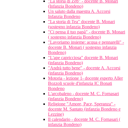
"La storia di Zeb" - docente B. Monari
(Infanzia Bondeno)
Un saluto dalla maestra A. Accorsi
Infanzia Bondeno
"La storia di Tea" docente B. Monari
(sostegno infanzia Bondeno)
"Ci pensa il tuo papà" - docente B. Monari
( sostegno infanzia Bondeno)
"Lavoriamo insieme: acqua e pennarelli" -
docente B. Monari ( sostegno infanzia
Bondeno)
"L'ape capricciosa" docente B. Monari
(infanzia Bondeno)
"Andrà tutto bene" - docente A. Accorsi
(infanzia Bondeno)
Motoria - lezione 1- docente esperto Aller
Bozzoli scuole d'infanzia IC Bonati
Bondeno
L'arcobaleno - docente M. C. Fornasari
(infanzia Bondeno)
Religione "Amore, Pace, Speranza" -
docente M. Santato (infanzia Bondeno e
Lezzine)
Il calendario - docente M. C. Fornasari (
infanzia Bondeno)