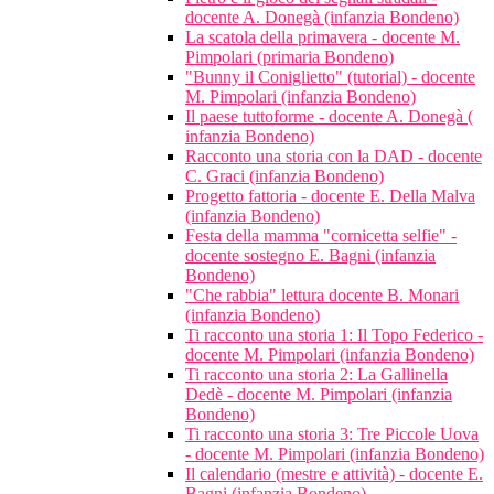
docente A. Donegà (infanzia Bondeno)
La scatola della primavera - docente M.
Pimpolari (primaria Bondeno)
"Bunny il Coniglietto" (tutorial) - docente
M. Pimpolari (infanzia Bondeno)
Il paese tuttoforme - docente A. Donegà (
infanzia Bondeno)
Racconto una storia con la DAD - docente
C. Graci (infanzia Bondeno)
Progetto fattoria - docente E. Della Malva
(infanzia Bondeno)
Festa della mamma "cornicetta selfie" -
docente sostegno E. Bagni (infanzia
Bondeno)
"Che rabbia" lettura docente B. Monari
(infanzia Bondeno)
Ti racconto una storia 1: Il Topo Federico -
docente M. Pimpolari (infanzia Bondeno)
Ti racconto una storia 2: La Gallinella
Dedè - docente M. Pimpolari (infanzia
Bondeno)
Ti racconto una storia 3: Tre Piccole Uova
- docente M. Pimpolari (infanzia Bondeno)
Il calendario (mestre e attività) - docente E.
Bagni (infanzia Bondeno)