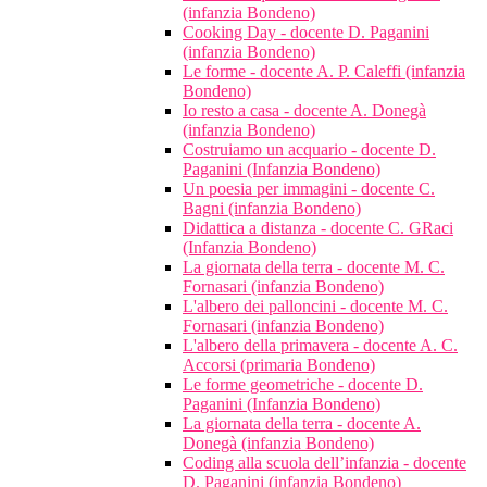
(infanzia Bondeno)
Cooking Day - docente D. Paganini
(infanzia Bondeno)
Le forme - docente A. P. Caleffi (infanzia
Bondeno)
Io resto a casa - docente A. Donegà
(infanzia Bondeno)
Costruiamo un acquario - docente D.
Paganini (Infanzia Bondeno)
Un poesia per immagini - docente C.
Bagni (infanzia Bondeno)
Didattica a distanza - docente C. GRaci
(Infanzia Bondeno)
La giornata della terra - docente M. C.
Fornasari (infanzia Bondeno)
L'albero dei palloncini - docente M. C.
Fornasari (infanzia Bondeno)
L'albero della primavera - docente A. C.
Accorsi (primaria Bondeno)
Le forme geometriche - docente D.
Paganini (Infanzia Bondeno)
La giornata della terra - docente A.
Donegà (infanzia Bondeno)
Coding alla scuola dell’infanzia - docente
D. Paganini (infanzia Bondeno)