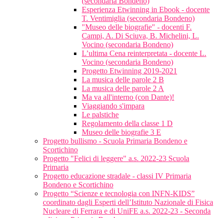
(secondaria Bondeno)
Esperienza Etwinning in Ebook - docente
T. Ventimiglia (secondaria Bondeno)
"Museo delle biografie" - docenti F.
Campi, A. Di Sciuva, B. Michelini, L.
Vocino (secondaria Bondeno)
L’ultima Cena reinterpretata - docente L.
Vocino (secondaria Bondeno)
Progetto Etwinning 2019-2021
La musica delle parole 2 B
La musica delle parole 2 A
Ma va all'interno (con Dante)!
Viaggiando s'impara
Le palstiche
Regolamento della classe 1 D
Museo delle biografie 3 E
Progetto bullismo - Scuola Primaria Bondeno e
Scortichino
Progetto "Felici di leggere" a.s. 2022-23 Scuola
Primaria
Progetto educazione stradale - classi IV Primaria
Bondeno e Scortichino
Progetto “Scienze e tecnologia con INFN-KIDS”
coordinato dagli Esperti dell’Istituto Nazionale di Fisica
Nucleare di Ferrara e di UniFE a.s. 2022-23 - Seconda