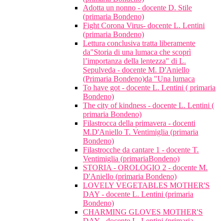
Adotta un nonno - docente D. Stile
(primaria Bondeno)
Fight Corona Virus- docente L. Lentini
(primaria Bondeno)
Lettura conclusiva tratta liberamente
da"Storia di una lumaca che scoprì
l’importanza della lentezza" di L.
Sepulveda - docente M. D'Aniello
(Primaria Bondeno)da "Una lumaca
To have got - docente L. Lentini ( primaria
Bondeno)
The city of kindness - docente L. Lentini (
primaria Bondeno)
Filastrocca della primavera - docenti
M.D'Aniello T. Ventimiglia (primaria
Bondeno)
Filastrocche da cantare 1 - docente T.
Ventimiglia (primariaBondeno)
STORIA - OROLOGIO 2 - docente M.
D'Aniello (primaria Bondeno)
LOVELY VEGETABLES MOTHER'S
DAY - docente L. Lentini (primaria
Bondeno)
CHARMING GLOVES MOTHER'S
DAY - docente L. Lentini (primaria