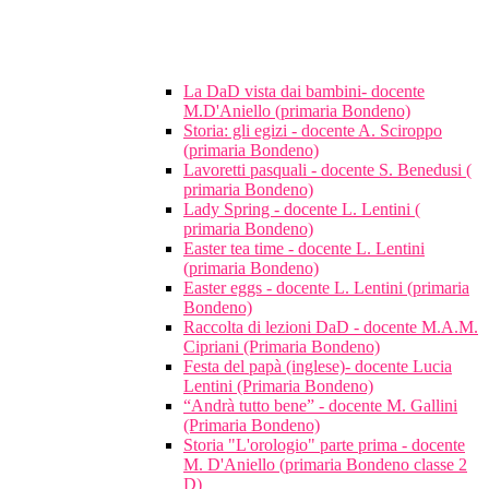
La DaD vista dai bambini- docente
M.D'Aniello (primaria Bondeno)
Storia: gli egizi - docente A. Sciroppo
(primaria Bondeno)
Lavoretti pasquali - docente S. Benedusi (
primaria Bondeno)
Lady Spring - docente L. Lentini (
primaria Bondeno)
Easter tea time - docente L. Lentini
(primaria Bondeno)
Easter eggs - docente L. Lentini (primaria
Bondeno)
Raccolta di lezioni DaD - docente M.A.M.
Cipriani (Primaria Bondeno)
Festa del papà (inglese)- docente Lucia
Lentini (Primaria Bondeno)
“Andrà tutto bene” - docente M. Gallini
(Primaria Bondeno)
Storia "L'orologio" parte prima - docente
M. D'Aniello (primaria Bondeno classe 2
D)