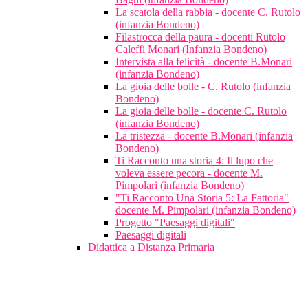
La scatola della rabbia - docente C. Rutolo
(infanzia Bondeno)
Filastrocca della paura - docenti Rutolo
Caleffi Monari (Infanzia Bondeno)
Intervista alla felicità - docente B.Monari
(infanzia Bondeno)
La gioia delle bolle - C. Rutolo (infanzia
Bondeno)
La gioia delle bolle - docente C. Rutolo
(infanzia Bondeno)
La tristezza - docente B.Monari (infanzia
Bondeno)
Ti Racconto una storia 4: Il lupo che
voleva essere pecora - docente M.
Pimpolari (infanzia Bondeno)
"Ti Racconto Una Storia 5: La Fattoria"
docente M. Pimpolari (infanzia Bondeno)
Progetto "Paesaggi digitali"
Paesaggi digitali
Didattica a Distanza Primaria