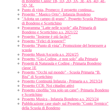
di Bondeno Classi: 1B, 1D, 2D, 3A, 3E, 4A, 4D, 4E,
5D, 5E.
Punto di vista- Promeco: il progetto continua...
Progetto “ Magico Orto”- Infanzia Bondeno
"Adotta un campo di grano"- Progetto Scuola Primaria
di Bondeno e Scortichino
Programma "Latte nelle scuole" alla Primaria di
Bondeno e Scortichino a.s. 2021/22
Progetto "Insieme è più facile!"
Progetto “Felici di leggere!”
Progetto "Punto di vista": Promozione del benessere a
scuola
Progetto MusicAscuola a.s. 2024/25
Progetto “Gio-Coding...e non solo” alla Primaria
Progetti di Naturaula e Coding - Primaria Bondeno
classe 1E
Progetto “Occhi sul mondo” - Scuola Primaria “B.
Bisi” di Scortichino
Progetto Continuità Infanzia - Primaria a.s. 2023/24
Progetto CCR: Noi cittadini attivi
Progetto cinofilia “era solo un cane”- Primaria Bondeno
e Scortichino
Progetto Musica - Infanzia Bondeno a.s. 2023/24
Pubblicazione case study sul Progetto "Conto Termico"
della Scuola di Bondeno