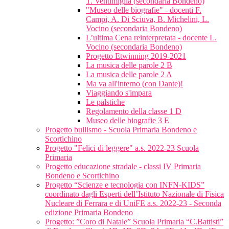
T. Ventimiglia (secondaria Bondeno)
"Museo delle biografie" - docenti F.
Campi, A. Di Sciuva, B. Michelini, L.
Vocino (secondaria Bondeno)
L’ultima Cena reinterpretata - docente L.
Vocino (secondaria Bondeno)
Progetto Etwinning 2019-2021
La musica delle parole 2 B
La musica delle parole 2 A
Ma va all'interno (con Dante)!
Viaggiando s'impara
Le palstiche
Regolamento della classe 1 D
Museo delle biografie 3 E
Progetto bullismo - Scuola Primaria Bondeno e
Scortichino
Progetto "Felici di leggere" a.s. 2022-23 Scuola
Primaria
Progetto educazione stradale - classi IV Primaria
Bondeno e Scortichino
Progetto “Scienze e tecnologia con INFN-KIDS”
coordinato dagli Esperti dell’Istituto Nazionale di Fisica
Nucleare di Ferrara e di UniFE a.s. 2022-23 - Seconda
edizione Primaria Bondeno
Progetto: ”Coro di Natale” Scuola Primaria “C.Battisti”