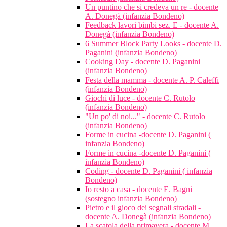
Un puntino che si credeva un re - docente
A. Donegà (infanzia Bondeno)
Feedback lavori bimbi sez. E - docente A.
Donegà (infanzia Bondeno)
6 Summer Block Party Looks - docente D.
Paganini (infanzia Bondeno)
Cooking Day - docente D. Paganini
(infanzia Bondeno)
Festa della mamma - docente A. P. Caleffi
(infanzia Bondeno)
Giochi di luce - docente C. Rutolo
(infanzia Bondeno)
"Un po' di noi..." - docente C. Rutolo
(infanzia Bondeno)
Forme in cucina -docente D. Paganini (
infanzia Bondeno)
Forme in cucina -docente D. Paganini (
infanzia Bondeno)
Coding - docente D. Paganini ( infanzia
Bondeno)
Io resto a casa - docente E. Bagni
(sostegno infanzia Bondeno)
Pietro e il gioco dei segnali stradali -
docente A. Donegà (infanzia Bondeno)
La scatola della primavera - docente M.