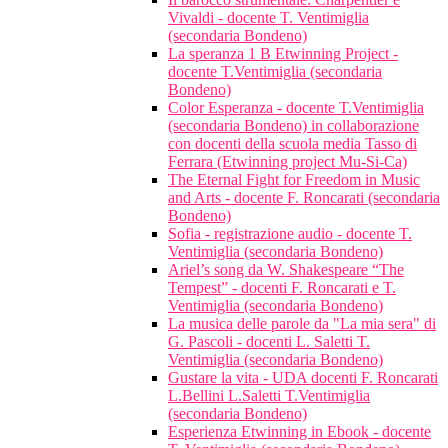
Vivaldi - docente T. Ventimiglia
(secondaria Bondeno)
La speranza 1 B Etwinning Project -
docente T.Ventimiglia (secondaria
Bondeno)
Color Esperanza - docente T.Ventimiglia
(secondaria Bondeno) in collaborazione
con docenti della scuola media Tasso di
Ferrara (Etwinning project Mu-Si-Ca)
The Eternal Fight for Freedom in Music
and Arts - docente F. Roncarati (secondaria
Bondeno)
Sofia - registrazione audio - docente T.
Ventimiglia (secondaria Bondeno)
Ariel’s song da W. Shakespeare “The
Tempest” - docenti F. Roncarati e T.
Ventimiglia (secondaria Bondeno)
La musica delle parole da "La mia sera" di
G. Pascoli - docenti L. Saletti T.
Ventimiglia (secondaria Bondeno)
Gustare la vita - UDA docenti F. Roncarati
L.Bellini L.Saletti T.Ventimiglia
(secondaria Bondeno)
Esperienza Etwinning in Ebook - docente