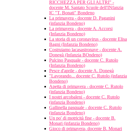
RICCHEZZA PER GLI ALTRI" -
docente M. Santato Scuole dell'INfanzia
IC "T. Bonati" Bondeno
La primavera - docente D. Paganini
(infanzia Bondeno)
La primavera - docente A. Accorsi
(Infanzia Bondeno)
La storia di un coronavirus - docente Elisa
Bagni (Infanzia Bondeno)
Costruiamo lacasastronave - docente A.
Donegà (Infanzia BOndeno)
Pulcino Pasquale - docente C. Rutolo
(Infanzia Bondeno)
Pesce d'aprile - docente A. Donegà
"Lavorando... docente C. Rutolo (infanzia
Bondeno)
Apetta di primavera - docente C. Rutolo
(infanzia Bondeno)
I nostri arcobaleni - docente C. Rutolo
(infanzia Bondeno)
Gallinella pasquale - docente C. Rutolo
(infanzia Bondeno)
Un po' di motricità fine - docente B.
Monari (infanzia Bondeno)
Gioco di primavera- docente B. Monari