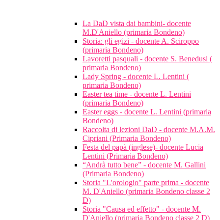
La DaD vista dai bambini- docente
M.D'Aniello (primaria Bondeno)
Storia: gli egizi - docente A. Sciroppo
(primaria Bondeno)
Lavoretti pasquali - docente S. Benedusi (
primaria Bondeno)
Lady Spring - docente L. Lentini (
primaria Bondeno)
Easter tea time - docente L. Lentini
(primaria Bondeno)
Easter eggs - docente L. Lentini (primaria
Bondeno)
Raccolta di lezioni DaD - docente M.A.M.
Cipriani (Primaria Bondeno)
Festa del papà (inglese)- docente Lucia
Lentini (Primaria Bondeno)
“Andrà tutto bene” - docente M. Gallini
(Primaria Bondeno)
Storia "L'orologio" parte prima - docente
M. D'Aniello (primaria Bondeno classe 2
D)
Storia "Causa ed effetto" - docente M.
D'Aniello (primaria Bondeno classe 2 D)