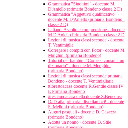
Grammatica "Sinonimi" - docente M.
D'Aniello (primaria Bondeno classe 2 D)
Grammatica "Aggettivo qualificativo" -
docente M. D'Aniello (primaria Bondeno -
classe 2 D)
Italiano: Ascolto e comprensione - docente
M.D'Aniello Primaria Bondeno classe 2 D
Lezioni di musica classi seconde - docente
T. Ventimiglia
Corregere i compiti con Fotor - docente M.
Minghini (primaria Bondeno)
Tutorial per bambini "Come si consulta un
dizionario" - docente M. Menghini
(primaria Bondeno)
Lezioni di musica classi seconde primaria
Bondeno - docente T. Ventimigliaria
#Iorestoacasa docente R.Gentile classe IV
E Primaria Bondeno
#restiamoacasa della docente S.Benedusi
DaD alla primaria: divertiamoci! - docente
S. Melloni (primaria Bondeno)
Auguri pasquali - docente D. Casazza
(primaria Bondeno)
Adotta un nonno - docente D. Stile
(primaria Bondeno)