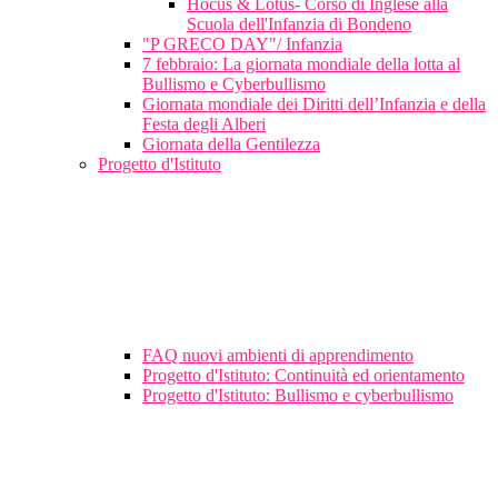
Hocus & Lotus- Corso di Inglese alla
Scuola dell'Infanzia di Bondeno
"P GRECO DAY"/ Infanzia
7 febbraio: La giornata mondiale della lotta al
Bullismo e Cyberbullismo
Giornata mondiale dei Diritti dell’Infanzia e della
Festa degli Alberi
Giornata della Gentilezza
Progetto d'Istituto
FAQ nuovi ambienti di apprendimento
Progetto d'Istituto: Continuità ed orientamento
Progetto d'Istituto: Bullismo e cyberbullismo