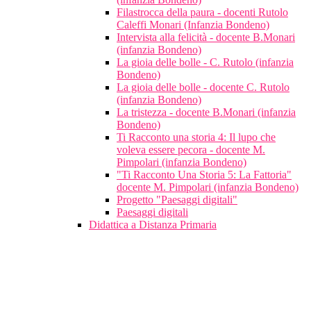
Filastrocca della paura - docenti Rutolo
Caleffi Monari (Infanzia Bondeno)
Intervista alla felicità - docente B.Monari
(infanzia Bondeno)
La gioia delle bolle - C. Rutolo (infanzia
Bondeno)
La gioia delle bolle - docente C. Rutolo
(infanzia Bondeno)
La tristezza - docente B.Monari (infanzia
Bondeno)
Ti Racconto una storia 4: Il lupo che
voleva essere pecora - docente M.
Pimpolari (infanzia Bondeno)
"Ti Racconto Una Storia 5: La Fattoria"
docente M. Pimpolari (infanzia Bondeno)
Progetto "Paesaggi digitali"
Paesaggi digitali
Didattica a Distanza Primaria