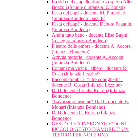
La sida del cappello dorato - esperto Aller
Bozzoli (Scuole d'infanzia IC Bonati)
Festa del papà - docente M. Pimpolari
(Infanzia Bondeno - sez. E)
Festa del papà - docente Debora Paganini
(Infanzia Bondeno)
Andrà tutto bene - docente Elisa Bagni
(sostegno infanzia Bondeno)
Il teatro delle ombre - docente A. Accorsi
(infanzia Bondeno)
Attività motoria - docente A. Accorsi
(Infanzia Bondeno)
Lontani ma vicini: l'albero - docente R.
Costa (Infanzia Lezzine)
Iraccontabimbi 3: "I tre conoglietti" -
docente R. Costa (Infanzia Lezzine)
DaD docente Cecilia Rutolo (Infanzia
Bondeno)
"Lavoriamo insieme" DaD - docente B.
Monari (Infanzia Bondeno)
DaD docente C. Rutolo (Infanzia
Bondeno)
GESU' CI HA INSEGNATO:"OGNI
PICCOLO GESTO D'AMORE E' UN
TESORO PER NOI E UNA