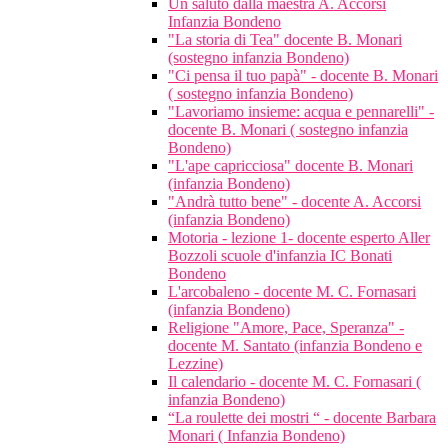
Un saluto dalla maestra A. Accorsi
Infanzia Bondeno
"La storia di Tea" docente B. Monari
(sostegno infanzia Bondeno)
"Ci pensa il tuo papà" - docente B. Monari
( sostegno infanzia Bondeno)
"Lavoriamo insieme: acqua e pennarelli" -
docente B. Monari ( sostegno infanzia
Bondeno)
"L'ape capricciosa" docente B. Monari
(infanzia Bondeno)
"Andrà tutto bene" - docente A. Accorsi
(infanzia Bondeno)
Motoria - lezione 1- docente esperto Aller
Bozzoli scuole d'infanzia IC Bonati
Bondeno
L'arcobaleno - docente M. C. Fornasari
(infanzia Bondeno)
Religione "Amore, Pace, Speranza" -
docente M. Santato (infanzia Bondeno e
Lezzine)
Il calendario - docente M. C. Fornasari (
infanzia Bondeno)
“La roulette dei mostri “ - docente Barbara
Monari ( Infanzia Bondeno)