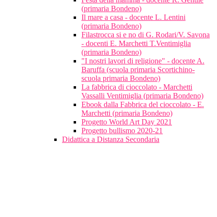
(primaria Bondeno)
Il mare a casa - docente L. Lentini
(primaria Bondeno)
Filastrocca si e no di G. Rodari/V. Savona
- docenti E. Marchetti T.Ventimiglia
(primaria Bondeno)
"I nostri lavori di religione" - docente A.
Baruffa (scuola primaria Scortichino-
scuola primaria Bondeno)
La fabbrica di cioccolato - Marchetti
Vassalli Ventimiglia (primaria Bondeno)
Ebook dalla Fabbrica del cioccolato - E.
Marchetti (primaria Bondeno)
Progetto World Art Day 2021
Progetto bullismo 2020-21
Didattica a Distanza Secondaria