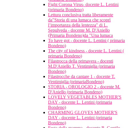
Fight Corona Virus- docente L. Lentini
(primaria Bondeno)
Lettura conclusiva tratta liberamente
da"Storia di una lumaca che scoprì
l’importanza della lentezza" di L.
Sepulveda - docente M. D'Aniello
(Primaria Bondeno)da "Una lumaca
To have got - docente L. Lentini ( primaria
Bondeno)
The city of kindness - docente L. Lentini (
primaria Bondeno)
Filastrocca della primavera - docenti
M.D'Aniello T. Ventimiglia (primaria
Bondeno)
Filastrocche da cantare 1 - docente T.
Ventimiglia (primariaBondeno)
STORIA - OROLOGIO 2 - docente M.
D'Aniello (primaria Bondeno)
LOVELY VEGETABLES MOTHER'S
DAY - docente L. Lentini (primaria
Bondeno)
CHARMING GLOVES MOTHER'S
DAY - docente L. Lentini (primaria
Bondeno)
Festa della mamma - docente R. Gentile