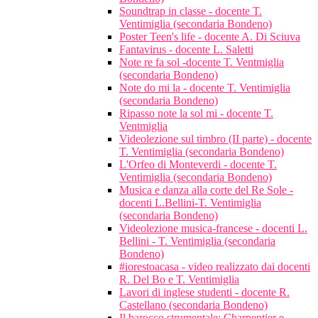
Soundtrap in classe - docente T.
Ventimiglia (secondaria Bondeno)
Poster Teen's life - docente A. Di Sciuva
Fantavirus - docente L. Saletti
Note re fa sol -docente T. Ventmiglia
(secondaria Bondeno)
Note do mi la - docente T. Ventimiglia
(secondaria Bondeno)
Ripasso note la sol mi - docente T.
Ventmiglia
Videolezione sul timbro (II parte) - docente
T. Ventimiglia (secondaria Bondeno)
L'Orfeo di Monteverdi - docente T.
Ventimiglia (secondaria Bondeno)
Musica e danza alla corte del Re Sole -
docenti L.Bellini-T. Ventimiglia
(secondaria Bondeno)
Videolezione musica-francese - docenti L.
Bellini - T. Ventimiglia (secondaria
Bondeno)
#iorestoacasa - video realizzato dai docenti
R. Del Bo e T. Ventimiglia
Lavori di inglese studenti - docente R.
Castellano (secondaria Bondeno)
Il barocco strumentale: Charpentier e