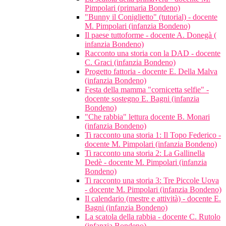
Pimpolari (primaria Bondeno)
"Bunny il Coniglietto" (tutorial) - docente
M. Pimpolari (infanzia Bondeno)
Il paese tuttoforme - docente A. Donegà (
infanzia Bondeno)
Racconto una storia con la DAD - docente
C. Graci (infanzia Bondeno)
Progetto fattoria - docente E. Della Malva
(infanzia Bondeno)
Festa della mamma "cornicetta selfie" -
docente sostegno E. Bagni (infanzia
Bondeno)
"Che rabbia" lettura docente B. Monari
(infanzia Bondeno)
Ti racconto una storia 1: Il Topo Federico -
docente M. Pimpolari (infanzia Bondeno)
Ti racconto una storia 2: La Gallinella
Dedè - docente M. Pimpolari (infanzia
Bondeno)
Ti racconto una storia 3: Tre Piccole Uova
- docente M. Pimpolari (infanzia Bondeno)
Il calendario (mestre e attività) - docente E.
Bagni (infanzia Bondeno)
La scatola della rabbia - docente C. Rutolo
(infanzia Bondeno)