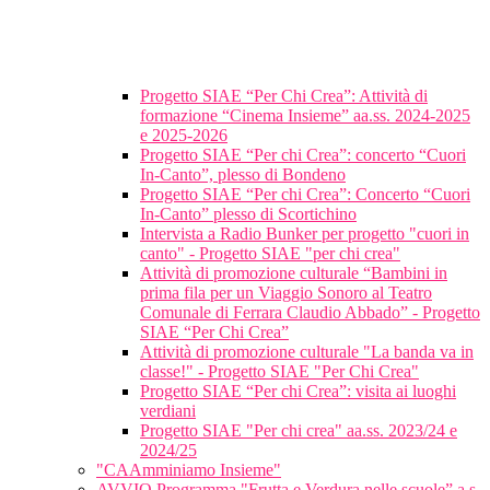
Progetto SIAE “Per Chi Crea”: Attività di
formazione “Cinema Insieme” aa.ss. 2024-2025
e 2025-2026
Progetto SIAE “Per chi Crea”: concerto “Cuori
In-Canto”, plesso di Bondeno
Progetto SIAE “Per chi Crea”: Concerto “Cuori
In-Canto” plesso di Scortichino
Intervista a Radio Bunker per progetto "cuori in
canto" - Progetto SIAE "per chi crea"
Attività di promozione culturale “Bambini in
prima fila per un Viaggio Sonoro al Teatro
Comunale di Ferrara Claudio Abbado” - Progetto
SIAE “Per Chi Crea”
Attività di promozione culturale "La banda va in
classe!" - Progetto SIAE "Per Chi Crea"
Progetto SIAE “Per chi Crea”: visita ai luoghi
verdiani
Progetto SIAE "Per chi crea" aa.ss. 2023/24 e
2024/25
"CAAmminiamo Insieme"
AVVIO Programma "Frutta e Verdura nelle scuole” a.s.