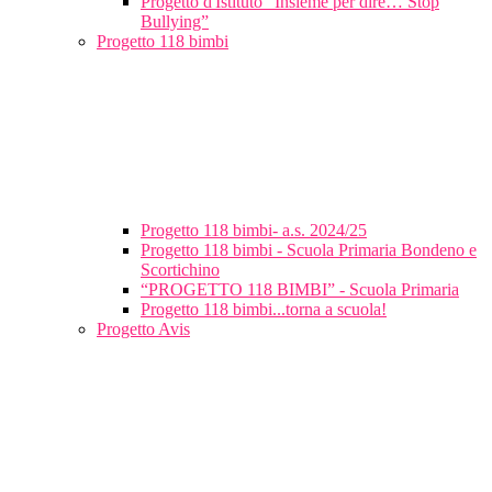
Progetto d'Istituto “Insieme per dire… Stop
Bullying”
Progetto 118 bimbi
Progetto 118 bimbi- a.s. 2024/25
Progetto 118 bimbi - Scuola Primaria Bondeno e
Scortichino
“PROGETTO 118 BIMBI” - Scuola Primaria
Progetto 118 bimbi...torna a scuola!
Progetto Avis