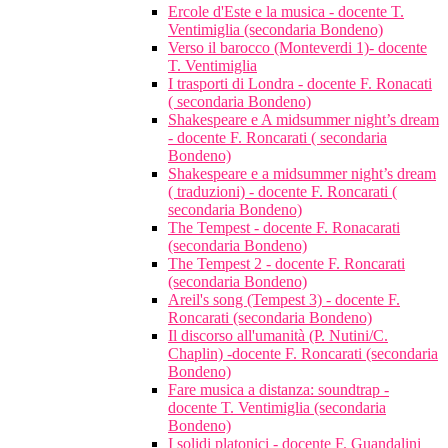
Ercole d'Este e la musica - docente T.
Ventimiglia (secondaria Bondeno)
Verso il barocco (Monteverdi 1)- docente
T. Ventimiglia
I trasporti di Londra - docente F. Ronacati
( secondaria Bondeno)
Shakespeare e A midsummer night’s dream
- docente F. Roncarati ( secondaria
Bondeno)
Shakespeare e a midsummer night’s dream
( traduzioni) - docente F. Roncarati (
secondaria Bondeno)
The Tempest - docente F. Ronacarati
(secondaria Bondeno)
The Tempest 2 - docente F. Roncarati
(secondaria Bondeno)
Areil's song (Tempest 3) - docente F.
Roncarati (secondaria Bondeno)
Il discorso all'umanità (P. Nutini/C.
Chaplin) -docente F. Roncarati (secondaria
Bondeno)
Fare musica a distanza: soundtrap -
docente T. Ventimiglia (secondaria
Bondeno)
I solidi platonici - docente F. Guandalini