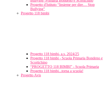
Bullying- Primaria Bondeno e Scortichino
Progetto d'Istituto “Insieme per dire… Stop
Bullying”
Progetto 118 bimbi
Progetto 118 bimbi- a.s. 2024/25
Progetto 118 bimbi - Scuola Primaria Bondeno e
Scortichino
“PROGETTO 118 BIMBI” - Scuola Primaria
Progetto 118 bimbi...torna a scuola!
Progetto Avis