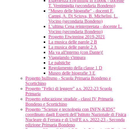
Esperienza Etwinning in Ebook - docente
T. Ventimiglia (secondaria Bondeno)
"Museo delle biografie" - docenti F.
Campi, A. Di Sciuva, B. Michelini, L.
Vocino (secondaria Bondeno)
L’ultima Cena reinterpretata - docente L.
Vocino (secondaria Bondeno)
Progetto Etwinning 2019-2021
La musica delle parole 2 B
La musica delle parole 2 A
Ma va all'interno (con Dante)!
Viaggiando s'impara
Le palstiche
Regolamento della classe 1 D
Museo delle biografie 3 E
Progetto bullismo - Scuola Primaria Bondeno e
Scortichino
Progetto "Felici di leggere" a.s. 2022-23 Scuola
Primaria
Progetto educazione stradale - classi IV Primaria
Bondeno e Scortichino
Progetto “Scienze e tecnologia con INFN-KIDS”
coordinato dagli Esperti dell’Istituto Nazionale di Fisica
Nucleare di Ferrara e di UniFE a.s. 2022-23 - Seconda
edizione Primaria Bondeno