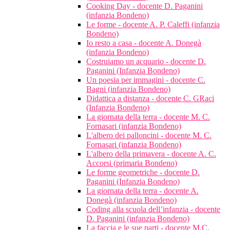
Cooking Day - docente D. Paganini
(infanzia Bondeno)
Le forme - docente A. P. Caleffi (infanzia
Bondeno)
Io resto a casa - docente A. Donegà
(infanzia Bondeno)
Costruiamo un acquario - docente D.
Paganini (Infanzia Bondeno)
Un poesia per immagini - docente C.
Bagni (infanzia Bondeno)
Didattica a distanza - docente C. GRaci
(Infanzia Bondeno)
La giornata della terra - docente M. C.
Fornasari (infanzia Bondeno)
L'albero dei palloncini - docente M. C.
Fornasari (infanzia Bondeno)
L'albero della primavera - docente A. C.
Accorsi (primaria Bondeno)
Le forme geometriche - docente D.
Paganini (Infanzia Bondeno)
La giornata della terra - docente A.
Donegà (infanzia Bondeno)
Coding alla scuola dell’infanzia - docente
D. Paganini (infanzia Bondeno)
La faccia e le sue parti - docente M.C.