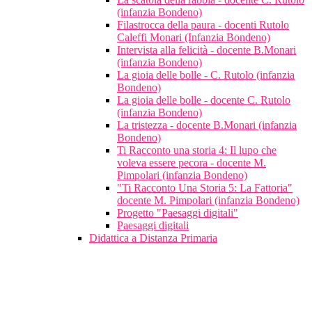
(infanzia Bondeno)
Filastrocca della paura - docenti Rutolo
Caleffi Monari (Infanzia Bondeno)
Intervista alla felicità - docente B.Monari
(infanzia Bondeno)
La gioia delle bolle - C. Rutolo (infanzia
Bondeno)
La gioia delle bolle - docente C. Rutolo
(infanzia Bondeno)
La tristezza - docente B.Monari (infanzia
Bondeno)
Ti Racconto una storia 4: Il lupo che
voleva essere pecora - docente M.
Pimpolari (infanzia Bondeno)
"Ti Racconto Una Storia 5: La Fattoria"
docente M. Pimpolari (infanzia Bondeno)
Progetto "Paesaggi digitali"
Paesaggi digitali
Didattica a Distanza Primaria