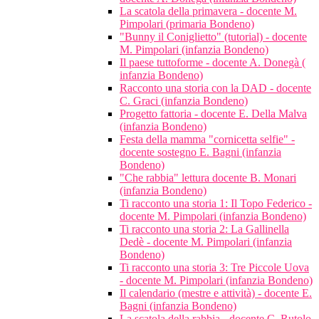
La scatola della primavera - docente M.
Pimpolari (primaria Bondeno)
"Bunny il Coniglietto" (tutorial) - docente
M. Pimpolari (infanzia Bondeno)
Il paese tuttoforme - docente A. Donegà (
infanzia Bondeno)
Racconto una storia con la DAD - docente
C. Graci (infanzia Bondeno)
Progetto fattoria - docente E. Della Malva
(infanzia Bondeno)
Festa della mamma "cornicetta selfie" -
docente sostegno E. Bagni (infanzia
Bondeno)
"Che rabbia" lettura docente B. Monari
(infanzia Bondeno)
Ti racconto una storia 1: Il Topo Federico -
docente M. Pimpolari (infanzia Bondeno)
Ti racconto una storia 2: La Gallinella
Dedè - docente M. Pimpolari (infanzia
Bondeno)
Ti racconto una storia 3: Tre Piccole Uova
- docente M. Pimpolari (infanzia Bondeno)
Il calendario (mestre e attività) - docente E.
Bagni (infanzia Bondeno)
La scatola della rabbia - docente C. Rutolo