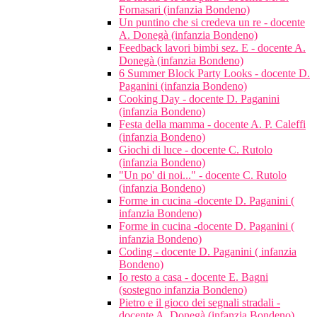
Fornasari (infanzia Bondeno)
Un puntino che si credeva un re - docente
A. Donegà (infanzia Bondeno)
Feedback lavori bimbi sez. E - docente A.
Donegà (infanzia Bondeno)
6 Summer Block Party Looks - docente D.
Paganini (infanzia Bondeno)
Cooking Day - docente D. Paganini
(infanzia Bondeno)
Festa della mamma - docente A. P. Caleffi
(infanzia Bondeno)
Giochi di luce - docente C. Rutolo
(infanzia Bondeno)
"Un po' di noi..." - docente C. Rutolo
(infanzia Bondeno)
Forme in cucina -docente D. Paganini (
infanzia Bondeno)
Forme in cucina -docente D. Paganini (
infanzia Bondeno)
Coding - docente D. Paganini ( infanzia
Bondeno)
Io resto a casa - docente E. Bagni
(sostegno infanzia Bondeno)
Pietro e il gioco dei segnali stradali -
docente A. Donegà (infanzia Bondeno)