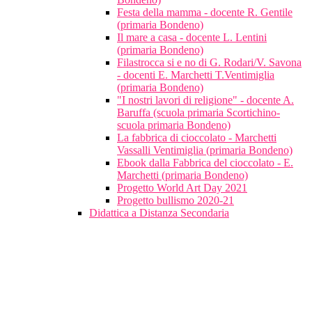
Festa della mamma - docente R. Gentile
(primaria Bondeno)
Il mare a casa - docente L. Lentini
(primaria Bondeno)
Filastrocca si e no di G. Rodari/V. Savona
- docenti E. Marchetti T.Ventimiglia
(primaria Bondeno)
"I nostri lavori di religione" - docente A.
Baruffa (scuola primaria Scortichino-
scuola primaria Bondeno)
La fabbrica di cioccolato - Marchetti
Vassalli Ventimiglia (primaria Bondeno)
Ebook dalla Fabbrica del cioccolato - E.
Marchetti (primaria Bondeno)
Progetto World Art Day 2021
Progetto bullismo 2020-21
Didattica a Distanza Secondaria