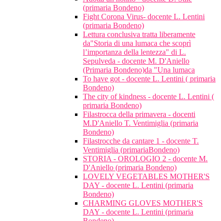
(primaria Bondeno)
Fight Corona Virus- docente L. Lentini
(primaria Bondeno)
Lettura conclusiva tratta liberamente
da"Storia di una lumaca che scoprì
l’importanza della lentezza" di L.
Sepulveda - docente M. D'Aniello
(Primaria Bondeno)da "Una lumaca
To have got - docente L. Lentini ( primaria
Bondeno)
The city of kindness - docente L. Lentini (
primaria Bondeno)
Filastrocca della primavera - docenti
M.D'Aniello T. Ventimiglia (primaria
Bondeno)
Filastrocche da cantare 1 - docente T.
Ventimiglia (primariaBondeno)
STORIA - OROLOGIO 2 - docente M.
D'Aniello (primaria Bondeno)
LOVELY VEGETABLES MOTHER'S
DAY - docente L. Lentini (primaria
Bondeno)
CHARMING GLOVES MOTHER'S
DAY - docente L. Lentini (primaria
Bondeno)