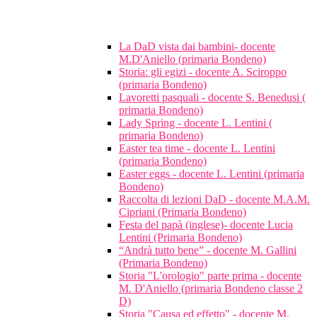
La DaD vista dai bambini- docente
M.D'Aniello (primaria Bondeno)
Storia: gli egizi - docente A. Sciroppo
(primaria Bondeno)
Lavoretti pasquali - docente S. Benedusi (
primaria Bondeno)
Lady Spring - docente L. Lentini (
primaria Bondeno)
Easter tea time - docente L. Lentini
(primaria Bondeno)
Easter eggs - docente L. Lentini (primaria
Bondeno)
Raccolta di lezioni DaD - docente M.A.M.
Cipriani (Primaria Bondeno)
Festa del papà (inglese)- docente Lucia
Lentini (Primaria Bondeno)
“Andrà tutto bene” - docente M. Gallini
(Primaria Bondeno)
Storia "L'orologio" parte prima - docente
M. D'Aniello (primaria Bondeno classe 2
D)
Storia "Causa ed effetto" - docente M.