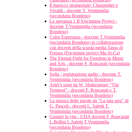
Il barocco strumentale: Charpentier e
Vivaldi - docente T. Ventimiglia
(secondaria Bondeno)
La speranza 1 B Etwinning Project -
docente T.Ventimiglia (secondaria
Bondeno)
Color Esperanza - docente T.Ventimiglia
(secondaria Bondeno) in collaborazione
con docenti della scuola media Tasso di
Ferrara (Etwinning project Mu-Si-Ca)
The Eternal Fight for Freedom in Music
and Arts - docente F. Roncarati (secondaria
Bondeno)
Sofia - registrazione audio - docente T.
Ventimiglia (secondaria Bondeno)
Ariel’s song da W. Shakespeare “The
Tempest” - docenti F. Roncarati e T.
Ventimiglia (secondaria Bondeno)
La musica delle parole da "La mia sera" di
G. Pascoli - docenti L. Saletti T.
Ventimiglia (secondaria Bondeno)
Gustare la vita - UDA docenti F. Roncarati
L.Bellini L.Saletti T.Ventimiglia
(secondaria Bondeno)