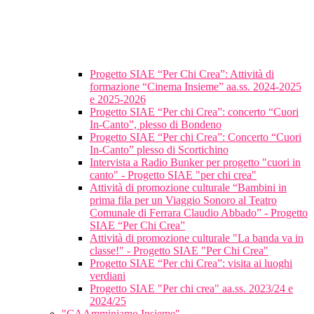
Progetto SIAE “Per Chi Crea”: Attività di
formazione “Cinema Insieme” aa.ss. 2024-2025
e 2025-2026
Progetto SIAE “Per chi Crea”: concerto “Cuori
In-Canto”, plesso di Bondeno
Progetto SIAE “Per chi Crea”: Concerto “Cuori
In-Canto” plesso di Scortichino
Intervista a Radio Bunker per progetto "cuori in
canto" - Progetto SIAE "per chi crea"
Attività di promozione culturale “Bambini in
prima fila per un Viaggio Sonoro al Teatro
Comunale di Ferrara Claudio Abbado” - Progetto
SIAE “Per Chi Crea”
Attività di promozione culturale "La banda va in
classe!" - Progetto SIAE "Per Chi Crea"
Progetto SIAE “Per chi Crea”: visita ai luoghi
verdiani
Progetto SIAE "Per chi crea" aa.ss. 2023/24 e
2024/25
"CAAmminiamo Insieme"