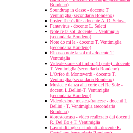
Bondeno)
Soundtrap in classe - docente T.
Ventimiglia (secondaria Bondeno)
Poster Teen's life - docente A. Di Sciuva
Fantavirus - docente L. Saletti
Note re fa sol -docente T. Ventmiglia
(secondaria Bondeno)
Note do mi la - docente T. Ventimiglia
(secondaria Bondeno)
Ripasso note la sol mi - docente T.
Ventmiglia
Videolezione sul timbro (II parte) - docente
T. Ventimiglia (secondaria Bondeno)
L'Orfeo di Monteverdi - docente T.
Ventimiglia (secondaria Bondeno)
Musica e danza alla corte del Re Sole -
docenti L.Bellini-T. Ventimiglia
(secondaria Bondeno)
Videolezione musica-francese - docenti L.
Bellini - T. Ventimiglia (secondaria
Bondeno)
#iorestoacasa - video realizzato dai docenti
R. Del Bo e T. Ventimiglia
Lavori di inglese studenti - docente R.
Castellano (secondaria Bondeno)