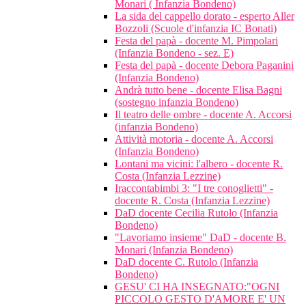
Monari ( Infanzia Bondeno)
La sida del cappello dorato - esperto Aller
Bozzoli (Scuole d'infanzia IC Bonati)
Festa del papà - docente M. Pimpolari
(Infanzia Bondeno - sez. E)
Festa del papà - docente Debora Paganini
(Infanzia Bondeno)
Andrà tutto bene - docente Elisa Bagni
(sostegno infanzia Bondeno)
Il teatro delle ombre - docente A. Accorsi
(infanzia Bondeno)
Attività motoria - docente A. Accorsi
(Infanzia Bondeno)
Lontani ma vicini: l'albero - docente R.
Costa (Infanzia Lezzine)
Iraccontabimbi 3: "I tre conoglietti" -
docente R. Costa (Infanzia Lezzine)
DaD docente Cecilia Rutolo (Infanzia
Bondeno)
"Lavoriamo insieme" DaD - docente B.
Monari (Infanzia Bondeno)
DaD docente C. Rutolo (Infanzia
Bondeno)
GESU' CI HA INSEGNATO:"OGNI
PICCOLO GESTO D'AMORE E' UN