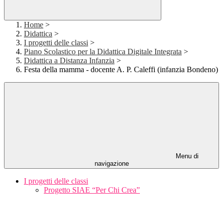
Home
>
Didattica
>
I progetti delle classi
>
Piano Scolastico per la Didattica Digitale Integrata
>
Didattica a Distanza Infanzia
>
Festa della mamma - docente A. P. Caleffi (infanzia Bondeno)
Menu di
navigazione
I progetti delle classi
Progetto SIAE “Per Chi Crea”