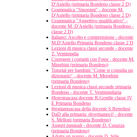
D'Aniello (primaria Bondeno classe 2 D)
Grammatica "Sinonimi" - docente M.
D'Aniello (primaria Bondeno classe 2 D)
Grammatica "Aggettivo qualificativo" -
docente M. D'Aniello (primaria Bondeno -
classe 2 D)
Italiano: Ascolto e comprensione - docente
M.D'Aniello Primaria Bondeno classe 2 D
Lezioni di musica classi seconde - docente
T. Ventimiglia
Corregere i compiti con Fotor - docente M.
Minghini (primaria Bondeno)
Tutorial per bambini "Come si consulta un
dizionario" - docente M. Menghini
(primaria Bondeno)
Lezioni di musica classi seconde primaria
Bondeno - docente T. Ventimigliaria
#Iorestoacasa docente R.Gentile classe IV
E Primaria Bondeno
#restiamoacasa della docente S.Benedusi
DaD alla primaria: divertiamoci! - docente
S. Melloni (primaria Bondeno)
Auguri pasquali - docente D. Casazza
(primaria Bondeno)
Adotta un nonno - docente D. Stile