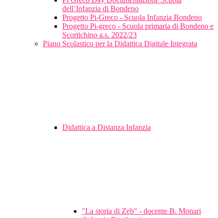
dell’Infanzia di Bondeno
Progetto Pi-Greco - Scuola Infanzia Bondeno
Progetto Pi-greco - Scuola primaria di Bondeno e
Scortichino a.s. 2022/23
Piano Scolastico per la Didattica Digitale Integrata
Didattica a Distanza Infanzia
"La storia di Zeb" - docente B. Monari