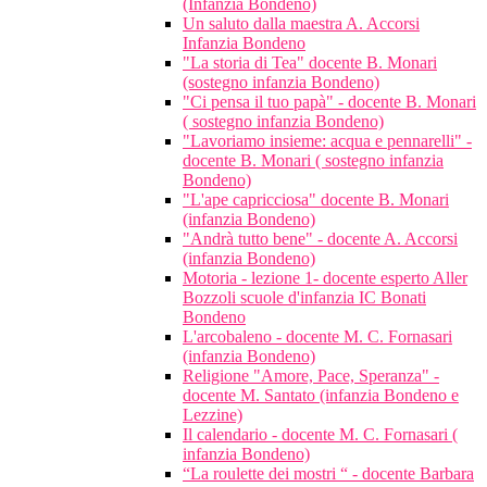
(Infanzia Bondeno)
Un saluto dalla maestra A. Accorsi
Infanzia Bondeno
"La storia di Tea" docente B. Monari
(sostegno infanzia Bondeno)
"Ci pensa il tuo papà" - docente B. Monari
( sostegno infanzia Bondeno)
"Lavoriamo insieme: acqua e pennarelli" -
docente B. Monari ( sostegno infanzia
Bondeno)
"L'ape capricciosa" docente B. Monari
(infanzia Bondeno)
"Andrà tutto bene" - docente A. Accorsi
(infanzia Bondeno)
Motoria - lezione 1- docente esperto Aller
Bozzoli scuole d'infanzia IC Bonati
Bondeno
L'arcobaleno - docente M. C. Fornasari
(infanzia Bondeno)
Religione "Amore, Pace, Speranza" -
docente M. Santato (infanzia Bondeno e
Lezzine)
Il calendario - docente M. C. Fornasari (
infanzia Bondeno)
“La roulette dei mostri “ - docente Barbara