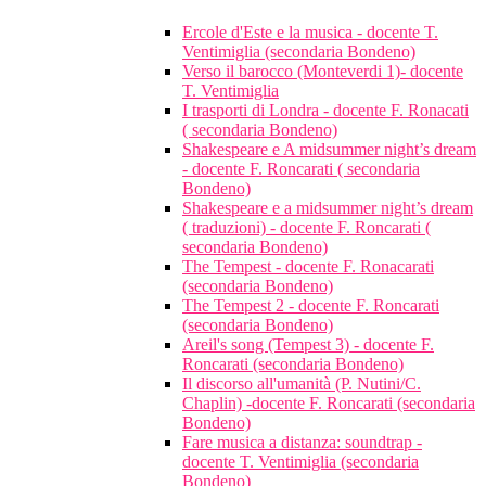
Ercole d'Este e la musica - docente T.
Ventimiglia (secondaria Bondeno)
Verso il barocco (Monteverdi 1)- docente
T. Ventimiglia
I trasporti di Londra - docente F. Ronacati
( secondaria Bondeno)
Shakespeare e A midsummer night’s dream
- docente F. Roncarati ( secondaria
Bondeno)
Shakespeare e a midsummer night’s dream
( traduzioni) - docente F. Roncarati (
secondaria Bondeno)
The Tempest - docente F. Ronacarati
(secondaria Bondeno)
The Tempest 2 - docente F. Roncarati
(secondaria Bondeno)
Areil's song (Tempest 3) - docente F.
Roncarati (secondaria Bondeno)
Il discorso all'umanità (P. Nutini/C.
Chaplin) -docente F. Roncarati (secondaria
Bondeno)
Fare musica a distanza: soundtrap -
docente T. Ventimiglia (secondaria
Bondeno)