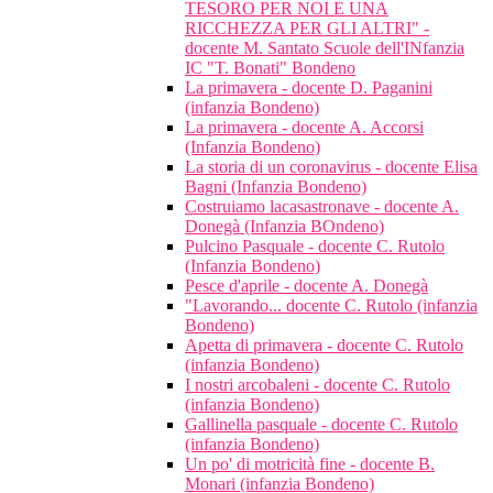
TESORO PER NOI E UNA
RICCHEZZA PER GLI ALTRI" -
docente M. Santato Scuole dell'INfanzia
IC "T. Bonati" Bondeno
La primavera - docente D. Paganini
(infanzia Bondeno)
La primavera - docente A. Accorsi
(Infanzia Bondeno)
La storia di un coronavirus - docente Elisa
Bagni (Infanzia Bondeno)
Costruiamo lacasastronave - docente A.
Donegà (Infanzia BOndeno)
Pulcino Pasquale - docente C. Rutolo
(Infanzia Bondeno)
Pesce d'aprile - docente A. Donegà
"Lavorando... docente C. Rutolo (infanzia
Bondeno)
Apetta di primavera - docente C. Rutolo
(infanzia Bondeno)
I nostri arcobaleni - docente C. Rutolo
(infanzia Bondeno)
Gallinella pasquale - docente C. Rutolo
(infanzia Bondeno)
Un po' di motricità fine - docente B.
Monari (infanzia Bondeno)