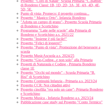
Progetto: ”Coro di Natale” Scuola Primaria “C.Battisti”
di Bondeno Classi: 1B, 1D, 2D, 3A, 3E, 4A, 4D, 4E,
5D, 5E.
Punto di vista- Promeco: il progetto continua...
Progetto “ Magico Orto”- Infanzia Bondeno
"Adotta un campo di grano"- Progetto Scuola Primaria
di Bondeno e Scortichino
Programma "Latte nelle scuole" alla Primaria di
Bondeno e Scortichino a.s. 2021/22
Progetto "Insieme è più facile!"
Progetto “Felici di leggere!”
Progetto "Punto di vista": Promozione del benessere a
scuola
Progetto MusicAscuola a.s. 2024/25
Progetto “Gio-Coding...e non solo” alla Primaria
Progetti di Naturaula e Coding - Primaria Bondeno
classe 1E
Progetto “Occhi sul mondo” - Scuola Primaria “B.
Bisi” di Scortichino
Progetto Continuità Infanzia - Primaria a.s. 2023/24
Progetto CCR: Noi cittadini attivi
Progetto cinofilia “era solo un cane”- Primaria Bondeno
e Scortichino
Progetto Musica - Infanzia Bondeno a.s. 2023/24
Pubblicazione case study sul Progetto "Conto Termico"