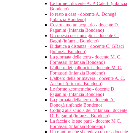
Le forme - docente A. P. Caleffi (infanzia
Bondeno)
Io resto a casa - docente A. Donegà
(infanzia Bondeno)
Costruiamo un acquario - docente D.
Paganini (Infanzia Bondeno)
Un poesia per immagini - docente C.
Bagni (infanzia Bondeno)
Didattica a distanza - docente C. GRaci
(Infanzia Bondeno)
La giornata della terra - docente M. C.
Fornasari (infanzia Bondeno)
L'albero dei palloncini - docente M. C.
Fornasari (infanzia Bondeno)
L'albero della primavera - docente A. C.
Accorsi (primaria Bondeno)
Le forme geometriche - docente D.
Paganini (Infanzia Bondeno)
La giornata della terra - docente A.
Donegà (infanzia Bondeno)
Coding alla scuola dell’infanzia - docente
D. Paganini (infanzia Bondeno)
La faccia e le sue parti - docente M.C.
Fornasari (infanzia Bondeno)
Un puntino che si credeva un re - docente