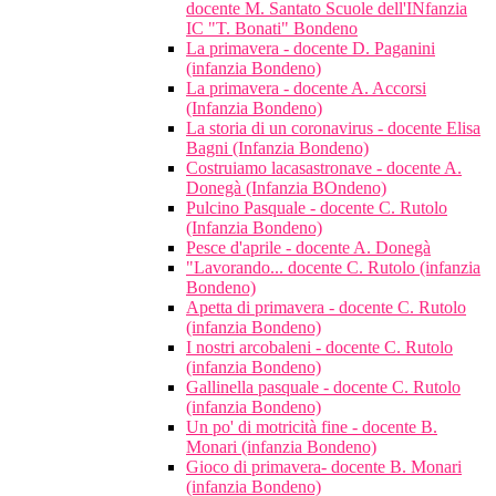
docente M. Santato Scuole dell'INfanzia
IC "T. Bonati" Bondeno
La primavera - docente D. Paganini
(infanzia Bondeno)
La primavera - docente A. Accorsi
(Infanzia Bondeno)
La storia di un coronavirus - docente Elisa
Bagni (Infanzia Bondeno)
Costruiamo lacasastronave - docente A.
Donegà (Infanzia BOndeno)
Pulcino Pasquale - docente C. Rutolo
(Infanzia Bondeno)
Pesce d'aprile - docente A. Donegà
"Lavorando... docente C. Rutolo (infanzia
Bondeno)
Apetta di primavera - docente C. Rutolo
(infanzia Bondeno)
I nostri arcobaleni - docente C. Rutolo
(infanzia Bondeno)
Gallinella pasquale - docente C. Rutolo
(infanzia Bondeno)
Un po' di motricità fine - docente B.
Monari (infanzia Bondeno)
Gioco di primavera- docente B. Monari
(infanzia Bondeno)