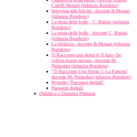
Caleffi Monari (Infanzia Bondeno)
Intervista alla felicità - docente B.Monari
(infanzia Bondeno)
La gioia delle bolle - C. Rutolo (infanzia
Bondeno)
La gioia delle bolle - docente C. Rutolo
(infanzia Bondeno)
La tristezza - docente B.Monari (infanzia
Bondeno)
Ti Racconto una storia 4: Il lupo che
voleva essere pecora - docente M.
Pimpolari (infanzia Bondeno)
"Ti Racconto Una Storia 5: La Fattoria"
docente M. Pimpolari (infanzia Bondeno)
Progetto "Paesaggi digitali"
Paesaggi digitali
Didattica a Distanza Primaria