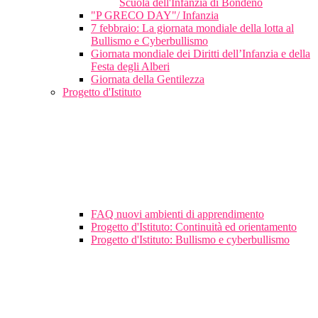
Scuola dell'Infanzia di Bondeno
"P GRECO DAY"/ Infanzia
7 febbraio: La giornata mondiale della lotta al
Bullismo e Cyberbullismo
Giornata mondiale dei Diritti dell’Infanzia e della
Festa degli Alberi
Giornata della Gentilezza
Progetto d'Istituto
FAQ nuovi ambienti di apprendimento
Progetto d'Istituto: Continuità ed orientamento
Progetto d'Istituto: Bullismo e cyberbullismo