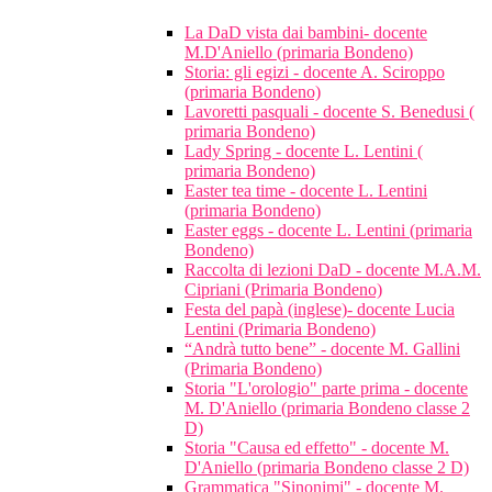
La DaD vista dai bambini- docente
M.D'Aniello (primaria Bondeno)
Storia: gli egizi - docente A. Sciroppo
(primaria Bondeno)
Lavoretti pasquali - docente S. Benedusi (
primaria Bondeno)
Lady Spring - docente L. Lentini (
primaria Bondeno)
Easter tea time - docente L. Lentini
(primaria Bondeno)
Easter eggs - docente L. Lentini (primaria
Bondeno)
Raccolta di lezioni DaD - docente M.A.M.
Cipriani (Primaria Bondeno)
Festa del papà (inglese)- docente Lucia
Lentini (Primaria Bondeno)
“Andrà tutto bene” - docente M. Gallini
(Primaria Bondeno)
Storia "L'orologio" parte prima - docente
M. D'Aniello (primaria Bondeno classe 2
D)
Storia "Causa ed effetto" - docente M.
D'Aniello (primaria Bondeno classe 2 D)
Grammatica "Sinonimi" - docente M.