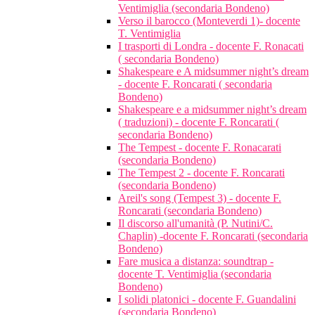
Ventimiglia (secondaria Bondeno)
Verso il barocco (Monteverdi 1)- docente
T. Ventimiglia
I trasporti di Londra - docente F. Ronacati
( secondaria Bondeno)
Shakespeare e A midsummer night’s dream
- docente F. Roncarati ( secondaria
Bondeno)
Shakespeare e a midsummer night’s dream
( traduzioni) - docente F. Roncarati (
secondaria Bondeno)
The Tempest - docente F. Ronacarati
(secondaria Bondeno)
The Tempest 2 - docente F. Roncarati
(secondaria Bondeno)
Areil's song (Tempest 3) - docente F.
Roncarati (secondaria Bondeno)
Il discorso all'umanità (P. Nutini/C.
Chaplin) -docente F. Roncarati (secondaria
Bondeno)
Fare musica a distanza: soundtrap -
docente T. Ventimiglia (secondaria
Bondeno)
I solidi platonici - docente F. Guandalini
(secondaria Bondeno)