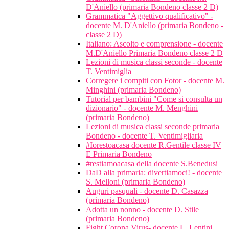
D'Aniello (primaria Bondeno classe 2 D)
Grammatica "Aggettivo qualificativo" -
docente M. D'Aniello (primaria Bondeno -
classe 2 D)
Italiano: Ascolto e comprensione - docente
M.D'Aniello Primaria Bondeno classe 2 D
Lezioni di musica classi seconde - docente
T. Ventimiglia
Corregere i compiti con Fotor - docente M.
Minghini (primaria Bondeno)
Tutorial per bambini "Come si consulta un
dizionario" - docente M. Menghini
(primaria Bondeno)
Lezioni di musica classi seconde primaria
Bondeno - docente T. Ventimigliaria
#Iorestoacasa docente R.Gentile classe IV
E Primaria Bondeno
#restiamoacasa della docente S.Benedusi
DaD alla primaria: divertiamoci! - docente
S. Melloni (primaria Bondeno)
Auguri pasquali - docente D. Casazza
(primaria Bondeno)
Adotta un nonno - docente D. Stile
(primaria Bondeno)
Fight Corona Virus- docente L. Lentini