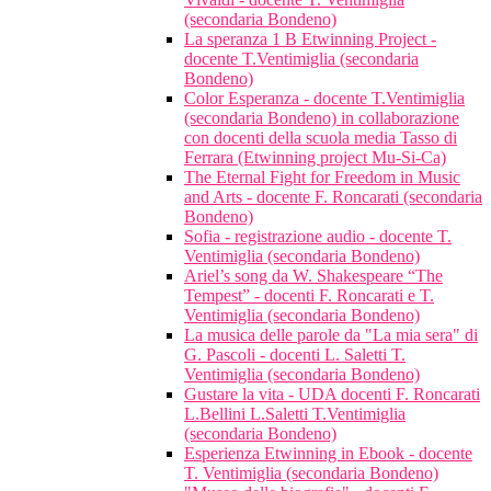
(secondaria Bondeno)
La speranza 1 B Etwinning Project -
docente T.Ventimiglia (secondaria
Bondeno)
Color Esperanza - docente T.Ventimiglia
(secondaria Bondeno) in collaborazione
con docenti della scuola media Tasso di
Ferrara (Etwinning project Mu-Si-Ca)
The Eternal Fight for Freedom in Music
and Arts - docente F. Roncarati (secondaria
Bondeno)
Sofia - registrazione audio - docente T.
Ventimiglia (secondaria Bondeno)
Ariel’s song da W. Shakespeare “The
Tempest” - docenti F. Roncarati e T.
Ventimiglia (secondaria Bondeno)
La musica delle parole da "La mia sera" di
G. Pascoli - docenti L. Saletti T.
Ventimiglia (secondaria Bondeno)
Gustare la vita - UDA docenti F. Roncarati
L.Bellini L.Saletti T.Ventimiglia
(secondaria Bondeno)
Esperienza Etwinning in Ebook - docente
T. Ventimiglia (secondaria Bondeno)