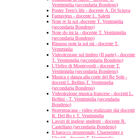
Ventimiglia (secondaria Bondeno)
Poster Teen's life - docente A. Di Sciuva
Fantavirus - docente L. Saletti
Note re fa sol -docente T. Ventmiglia
(secondaria Bondeno)
Note do mi la - docente T. Ventimiglia
(secondaria Bondeno)
Ripasso note la sol mi - docente T.
Ventmiglia
Videolezione sul timbro (II parte) - docente
T. Ventimiglia (secondaria Bondeno)
L'Orfeo di Monteverdi - docente T.
Ventimiglia (secondaria Bondeno)
Musica e danza alla corte del Re Sole -
docenti L.Bellini-T. Ventimiglia
(secondaria Bondeno)
Videolezione musica-francese - docenti L.
Bellini - T. Ventimiglia (secondaria
Bondeno)
#iorestoacasa - video realizzato dai docenti
R. Del Bo e T. Ventimiglia
Lavori di inglese studenti - docente R.
Castellano (secondaria Bondeno)
Il barocco strumentale: Charpentier e
Vivaldi - docente T. Ventimiglia