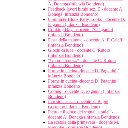
A. Donegà (infanzia Bondeno)
Feedback lavori bimbi sez. E - docente A.
Donegà (infanzia Bondeno)
6 Summer Block Party Looks - docente D.
Paganini (infanzia Bondeno)
Cooking Day - docente D. Paganini
(infanzia Bondeno)
Festa della mamma - docente A. P. Caleffi
(infanzia Bondeno)
Giochi di luce - docente C. Rutolo
(infanzia Bondeno)
"Un po' di noi..." - docente C. Rutolo
(infanzia Bondeno)
Forme in cucina -docente D. Paganini (
infanzia Bondeno)
Forme in cucina -docente D. Paganini (
infanzia Bondeno)
Coding - docente D. Paganini ( infanzia
Bondeno)
Io resto a casa - docente E. Bagni
(sostegno infanzia Bondeno)
Pietro e il gioco dei segnali stradali -
docente A. Donegà (infanzia Bondeno)
La scatola della primavera - docente M.
Pimpolari (primaria Bondeno)