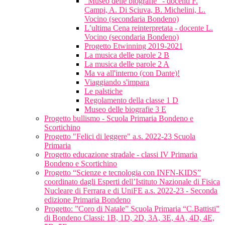
"Museo delle biografie" - docenti F.
Campi, A. Di Sciuva, B. Michelini, L.
Vocino (secondaria Bondeno)
L’ultima Cena reinterpretata - docente L.
Vocino (secondaria Bondeno)
Progetto Etwinning 2019-2021
La musica delle parole 2 B
La musica delle parole 2 A
Ma va all'interno (con Dante)!
Viaggiando s'impara
Le palstiche
Regolamento della classe 1 D
Museo delle biografie 3 E
Progetto bullismo - Scuola Primaria Bondeno e
Scortichino
Progetto "Felici di leggere" a.s. 2022-23 Scuola
Primaria
Progetto educazione stradale - classi IV Primaria
Bondeno e Scortichino
Progetto “Scienze e tecnologia con INFN-KIDS”
coordinato dagli Esperti dell’Istituto Nazionale di Fisica
Nucleare di Ferrara e di UniFE a.s. 2022-23 - Seconda
edizione Primaria Bondeno
Progetto: ”Coro di Natale” Scuola Primaria “C.Battisti”
di Bondeno Classi: 1B, 1D, 2D, 3A, 3E, 4A, 4D, 4E,