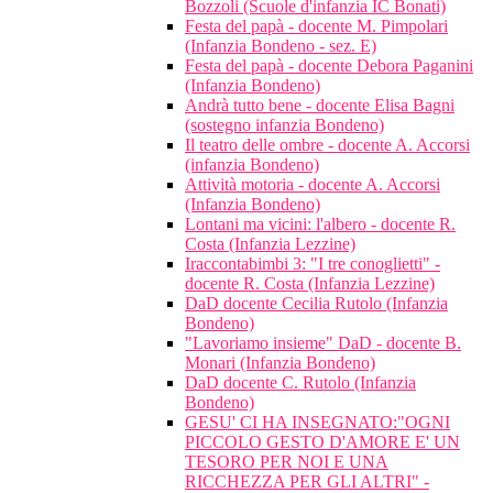
Bozzoli (Scuole d'infanzia IC Bonati)
Festa del papà - docente M. Pimpolari
(Infanzia Bondeno - sez. E)
Festa del papà - docente Debora Paganini
(Infanzia Bondeno)
Andrà tutto bene - docente Elisa Bagni
(sostegno infanzia Bondeno)
Il teatro delle ombre - docente A. Accorsi
(infanzia Bondeno)
Attività motoria - docente A. Accorsi
(Infanzia Bondeno)
Lontani ma vicini: l'albero - docente R.
Costa (Infanzia Lezzine)
Iraccontabimbi 3: "I tre conoglietti" -
docente R. Costa (Infanzia Lezzine)
DaD docente Cecilia Rutolo (Infanzia
Bondeno)
"Lavoriamo insieme" DaD - docente B.
Monari (Infanzia Bondeno)
DaD docente C. Rutolo (Infanzia
Bondeno)
GESU' CI HA INSEGNATO:"OGNI
PICCOLO GESTO D'AMORE E' UN
TESORO PER NOI E UNA
RICCHEZZA PER GLI ALTRI" -