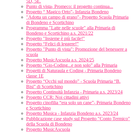
5D, 5E.
Punto di vista- Promeco: il progetto continua...
Progetto “ Magico Orto”- Infanzia Bondeno
"Adotta un campo di grano"- Progetto Scuola Primaria
di Bondeno e Scortichino
Programma "Latte nelle scuole" alla Primaria di
Bondeno e Scortichino a.s. 2021/22
Progetto "Insieme è più facile!"
Progetto “Felici di leggere!”
Progetto "Punto di vista": Promozione del benessere a
scuola
Progetto MusicAscuola a.s. 2024/25
Progetto “Gio-Coding...e non solo” alla Primaria
Progetti di Naturaula e Coding - Primaria Bondeno
classe 1E
Progetto “Occhi sul mondo” - Scuola Primaria “B.
Bisi” di Scortichino
Progetto Continuità Infanzia - Primaria a.s. 2023/24
Progetto CCR: Noi cittadini attivi
Progetto cinofilia “era solo un cane”- Primaria Bondeno
e Scortichino
Progetto Musica - Infanzia Bondeno a.s. 2023/24
Pubblicazione case study sul Progetto "Conto Termico"
della Scuola di Bondeno
Progetto MusicAscuola