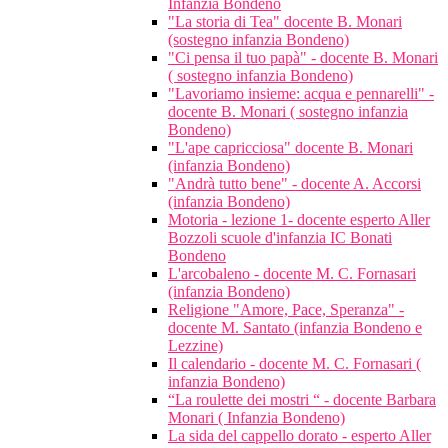
Infanzia Bondeno
"La storia di Tea" docente B. Monari
(sostegno infanzia Bondeno)
"Ci pensa il tuo papà" - docente B. Monari
( sostegno infanzia Bondeno)
"Lavoriamo insieme: acqua e pennarelli" -
docente B. Monari ( sostegno infanzia
Bondeno)
"L'ape capricciosa" docente B. Monari
(infanzia Bondeno)
"Andrà tutto bene" - docente A. Accorsi
(infanzia Bondeno)
Motoria - lezione 1- docente esperto Aller
Bozzoli scuole d'infanzia IC Bonati
Bondeno
L'arcobaleno - docente M. C. Fornasari
(infanzia Bondeno)
Religione "Amore, Pace, Speranza" -
docente M. Santato (infanzia Bondeno e
Lezzine)
Il calendario - docente M. C. Fornasari (
infanzia Bondeno)
“La roulette dei mostri “ - docente Barbara
Monari ( Infanzia Bondeno)
La sida del cappello dorato - esperto Aller