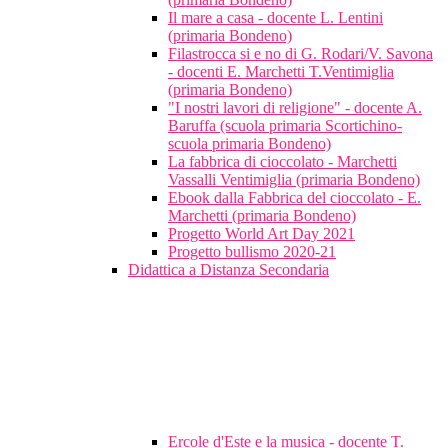
Il mare a casa - docente L. Lentini
(primaria Bondeno)
Filastrocca si e no di G. Rodari/V. Savona
- docenti E. Marchetti T.Ventimiglia
(primaria Bondeno)
"I nostri lavori di religione" - docente A.
Baruffa (scuola primaria Scortichino-
scuola primaria Bondeno)
La fabbrica di cioccolato - Marchetti
Vassalli Ventimiglia (primaria Bondeno)
Ebook dalla Fabbrica del cioccolato - E.
Marchetti (primaria Bondeno)
Progetto World Art Day 2021
Progetto bullismo 2020-21
Didattica a Distanza Secondaria
Ercole d'Este e la musica - docente T.