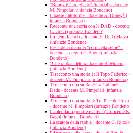
"Bunny il Coniglietto" (tutorial) - docente
M. Pimpolari (infanzia Bondeno)
Il paese tuttoforme - docente A. Donegà (
infanzia Bondeno)
Racconto una storia con la DAD - docente
C. Graci (infanzia Bondeno)
Progetto fattoria - docente E. Della Malva
(infanzia Bondeno)
Festa della mamma "cornicetta selfie" -
docente sostegno E. Bagni (infanzia
Bondeno)
"Che rabbia" lettura docente B. Monari
(infanzia Bondeno)
Ti racconto una storia 1: Il Topo Federico -
docente M. Pimpolari (infanzia Bondeno)
Ti racconto una storia 2: La Gallinella
Dedè - docente M. Pimpolari (infanzia
Bondeno)
Ti racconto una storia 3: Tre Piccole Uova
- docente M. Pimpolari (infanzia Bondeno)
Il calendario (mestre e attività) - docente E.
Bagni (infanzia Bondeno)
La scatola della rabbia - docente C. Rutolo
(infanzia Bondeno)
Filastrocca della paura - docenti Rutolo