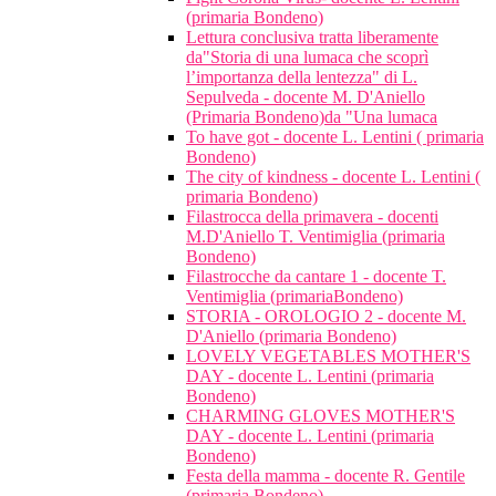
(primaria Bondeno)
Lettura conclusiva tratta liberamente
da"Storia di una lumaca che scoprì
l’importanza della lentezza" di L.
Sepulveda - docente M. D'Aniello
(Primaria Bondeno)da "Una lumaca
To have got - docente L. Lentini ( primaria
Bondeno)
The city of kindness - docente L. Lentini (
primaria Bondeno)
Filastrocca della primavera - docenti
M.D'Aniello T. Ventimiglia (primaria
Bondeno)
Filastrocche da cantare 1 - docente T.
Ventimiglia (primariaBondeno)
STORIA - OROLOGIO 2 - docente M.
D'Aniello (primaria Bondeno)
LOVELY VEGETABLES MOTHER'S
DAY - docente L. Lentini (primaria
Bondeno)
CHARMING GLOVES MOTHER'S
DAY - docente L. Lentini (primaria
Bondeno)
Festa della mamma - docente R. Gentile
(primaria Bondeno)