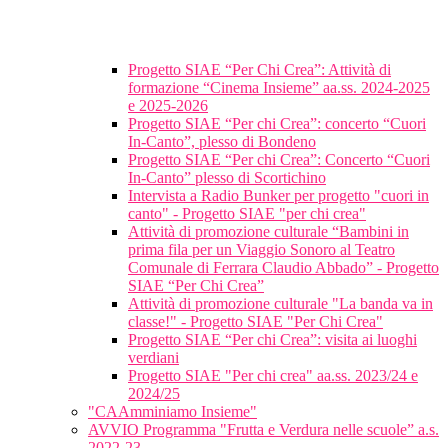
Progetto SIAE “Per Chi Crea”: Attività di
formazione “Cinema Insieme” aa.ss. 2024-2025
e 2025-2026
Progetto SIAE “Per chi Crea”: concerto “Cuori
In-Canto”, plesso di Bondeno
Progetto SIAE “Per chi Crea”: Concerto “Cuori
In-Canto” plesso di Scortichino
Intervista a Radio Bunker per progetto "cuori in
canto" - Progetto SIAE "per chi crea"
Attività di promozione culturale “Bambini in
prima fila per un Viaggio Sonoro al Teatro
Comunale di Ferrara Claudio Abbado” - Progetto
SIAE “Per Chi Crea”
Attività di promozione culturale "La banda va in
classe!" - Progetto SIAE "Per Chi Crea"
Progetto SIAE “Per chi Crea”: visita ai luoghi
verdiani
Progetto SIAE "Per chi crea" aa.ss. 2023/24 e
2024/25
"CAAmminiamo Insieme"
AVVIO Programma "Frutta e Verdura nelle scuole” a.s.
2022-23