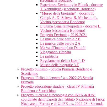
(secondaria Bondeno)
Esperienza Etwinning in Ebook - docente
T. Ventimiglia (secondaria Bondeno)
"Museo delle biografie" - docenti F.
Campi, A. Di Sciuva, B. Michelini, L.
Vocino (secondaria Bondeno)
L’ultima Cena reinterpretata - docente L.
Vocino (secondaria Bondeno)
Progetto Etwinning 2019-2021
La musica delle parole 2 B
La musica delle parole 2 A
Ma va all'interno (con Dante)!
Viaggiando s'impara
Le palstiche
Regolamento della classe 1 D
Museo delle biografie 3 E
Progetto bullismo - Scuola Primaria Bondeno e
Scortichino
Progetto "Felici di leggere" a.s. 2022-23 Scuola
Primaria
Progetto educazione stradale - classi IV Primaria
Bondeno e Scortichino
Progetto “Scienze e tecnologia con INFN-KIDS”
coordinato dagli Esperti dell’Istituto Nazionale di Fisica
Nucleare di Ferrara e di UniFE a.s. 2022-23 - Seconda