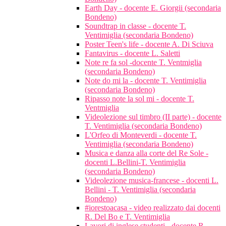
Earth Day - docente E. Giorgii (secondaria
Bondeno)
Soundtrap in classe - docente T.
Ventimiglia (secondaria Bondeno)
Poster Teen's life - docente A. Di Sciuva
Fantavirus - docente L. Saletti
Note re fa sol -docente T. Ventmiglia
(secondaria Bondeno)
Note do mi la - docente T. Ventimiglia
(secondaria Bondeno)
Ripasso note la sol mi - docente T.
Ventmiglia
Videolezione sul timbro (II parte) - docente
T. Ventimiglia (secondaria Bondeno)
L'Orfeo di Monteverdi - docente T.
Ventimiglia (secondaria Bondeno)
Musica e danza alla corte del Re Sole -
docenti L.Bellini-T. Ventimiglia
(secondaria Bondeno)
Videolezione musica-francese - docenti L.
Bellini - T. Ventimiglia (secondaria
Bondeno)
#iorestoacasa - video realizzato dai docenti
R. Del Bo e T. Ventimiglia
Lavori di inglese studenti - docente R.