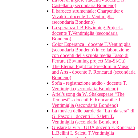
Castellano (secondaria Bondeno)
Il barocco strumentale: Charpentier e
Vivaldi - docente T. Ventimiglia
(secondaria Bondeno)
La speranza 1 B Etwinning Project -
docente T.Ventimiglia (secondaria
Bondeno)
Color Esperanza - docente T.Ventimiglia
(secondaria Bondeno) in collaborazione
con docenti della scuola media Tasso di
Ferrara (Etwinning project Mu-Si-Ca)
The Eternal Fight for Freedom in Music
and Arts - docente F. Roncarati (secondaria
Bondeno)
Sofia - registrazione audio - docente T.
Ventimiglia (secondaria Bondeno)
Ariel’s song da W. Shakespeare “The
Tempest” - docenti F. Roncarati e T.
Ventimiglia (secondaria Bondeno)
La musica delle parole da "La mia sera" di
G. Pascoli - docenti L. Saletti T.
Ventimiglia (secondaria Bondeno)
Gustare la vita - UDA docenti F. Roncarati
L.Bellini L.Saletti T.Ventimiglia