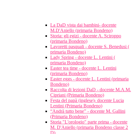
La DaD vista dai bambini- docente
M.D'Aniello (primaria Bondeno)
Storia: gli egizi - docente A. Sciroppo
(primaria Bondeno)
Lavoretti pasquali - docente S. Benedusi (
primaria Bondeno)
Lady Spring - docente L. Lentini (
primaria Bondeno)
Easter tea time - docente L. Lentini
(primaria Bondeno)
Easter eggs - docente L. Lentini (primaria
Bondeno)
Raccolta di lezioni DaD - docente M.A.M.
Cipriani (Primaria Bondeno)
Festa del papà (inglese)- docente Lucia
Lentini (Primaria Bondeno)
“Andrà tutto bene” - docente M. Gallini
(Primaria Bondeno)
Storia "L'orologio" parte prima - docente
M. D'Aniello (primaria Bondeno classe 2
D)