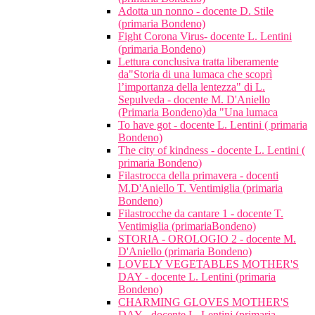
Adotta un nonno - docente D. Stile
(primaria Bondeno)
Fight Corona Virus- docente L. Lentini
(primaria Bondeno)
Lettura conclusiva tratta liberamente
da"Storia di una lumaca che scoprì
l’importanza della lentezza" di L.
Sepulveda - docente M. D'Aniello
(Primaria Bondeno)da "Una lumaca
To have got - docente L. Lentini ( primaria
Bondeno)
The city of kindness - docente L. Lentini (
primaria Bondeno)
Filastrocca della primavera - docenti
M.D'Aniello T. Ventimiglia (primaria
Bondeno)
Filastrocche da cantare 1 - docente T.
Ventimiglia (primariaBondeno)
STORIA - OROLOGIO 2 - docente M.
D'Aniello (primaria Bondeno)
LOVELY VEGETABLES MOTHER'S
DAY - docente L. Lentini (primaria
Bondeno)
CHARMING GLOVES MOTHER'S
DAY - docente L. Lentini (primaria