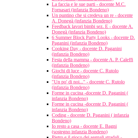
La faccia e le sue parti - docente M.C.
Fornasari (infanzia Bondeno)
Un puntino che si credeva un re - docente
A. Donegà (infanzia Bondeno)
Feedback lavori bimbi sez. E - docente A.
Donegà (infanzia Bondeno)
6 Summer Block Party Looks - docente D.
Paganini (infanzia Bondeno)
Cooking Day - docente D. Paganini
(infanzia Bondeno)
Festa della mamma - docente A. P. Caleffi
(infanzia Bondeno)
Giochi di luce - docente C. Rutolo
(infanzia Bondeno)
"Un po' di noi..." - docente C. Rutolo
(infanzia Bondeno)
Forme in cucina -docente D. Paganini (
infanzia Bondeno)
Forme in cucina -docente D. Paganini (
infanzia Bondeno)
Coding - docente D. Paganini ( infanzia
Bondeno)
Io resto a casa - docente E. Bagni
(sostegno infanzia Bondeno)
Pietro e il gioco dei segnali stradali -