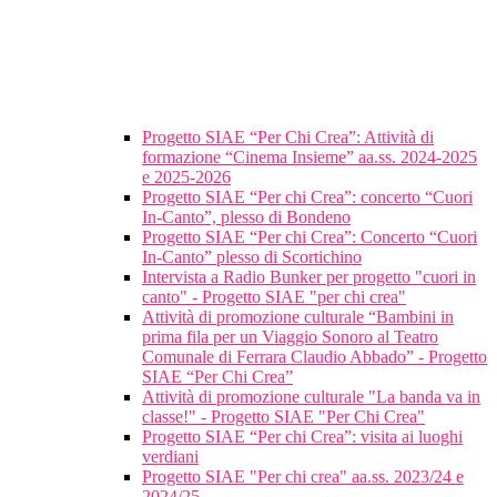
Progetto SIAE “Per Chi Crea”: Attività di
formazione “Cinema Insieme” aa.ss. 2024-2025
e 2025-2026
Progetto SIAE “Per chi Crea”: concerto “Cuori
In-Canto”, plesso di Bondeno
Progetto SIAE “Per chi Crea”: Concerto “Cuori
In-Canto” plesso di Scortichino
Intervista a Radio Bunker per progetto "cuori in
canto" - Progetto SIAE "per chi crea"
Attività di promozione culturale “Bambini in
prima fila per un Viaggio Sonoro al Teatro
Comunale di Ferrara Claudio Abbado” - Progetto
SIAE “Per Chi Crea”
Attività di promozione culturale "La banda va in
classe!" - Progetto SIAE "Per Chi Crea"
Progetto SIAE “Per chi Crea”: visita ai luoghi
verdiani
Progetto SIAE "Per chi crea" aa.ss. 2023/24 e
2024/25