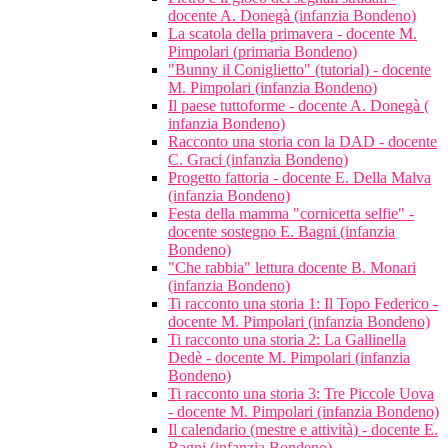
docente A. Donegà (infanzia Bondeno)
La scatola della primavera - docente M.
Pimpolari (primaria Bondeno)
"Bunny il Coniglietto" (tutorial) - docente
M. Pimpolari (infanzia Bondeno)
Il paese tuttoforme - docente A. Donegà (
infanzia Bondeno)
Racconto una storia con la DAD - docente
C. Graci (infanzia Bondeno)
Progetto fattoria - docente E. Della Malva
(infanzia Bondeno)
Festa della mamma "cornicetta selfie" -
docente sostegno E. Bagni (infanzia
Bondeno)
"Che rabbia" lettura docente B. Monari
(infanzia Bondeno)
Ti racconto una storia 1: Il Topo Federico -
docente M. Pimpolari (infanzia Bondeno)
Ti racconto una storia 2: La Gallinella
Dedè - docente M. Pimpolari (infanzia
Bondeno)
Ti racconto una storia 3: Tre Piccole Uova
- docente M. Pimpolari (infanzia Bondeno)
Il calendario (mestre e attività) - docente E.
Bagni (infanzia Bondeno)