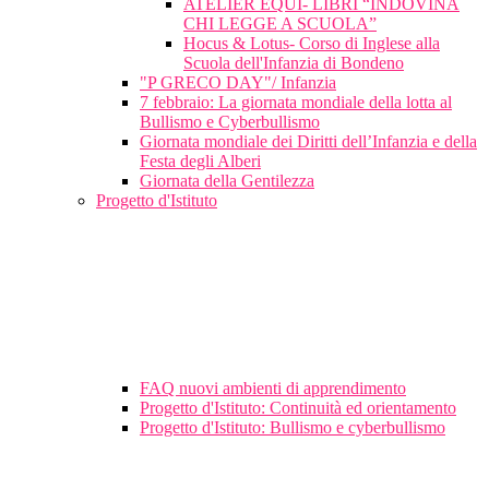
ATELIER EQUI- LIBRI “INDOVINA
CHI LEGGE A SCUOLA”
Hocus & Lotus- Corso di Inglese alla
Scuola dell'Infanzia di Bondeno
"P GRECO DAY"/ Infanzia
7 febbraio: La giornata mondiale della lotta al
Bullismo e Cyberbullismo
Giornata mondiale dei Diritti dell’Infanzia e della
Festa degli Alberi
Giornata della Gentilezza
Progetto d'Istituto
FAQ nuovi ambienti di apprendimento
Progetto d'Istituto: Continuità ed orientamento
Progetto d'Istituto: Bullismo e cyberbullismo