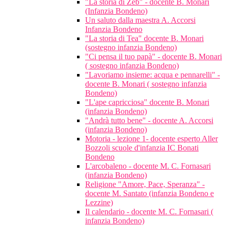
"La storia di Zeb" - docente B. Monari
(Infanzia Bondeno)
Un saluto dalla maestra A. Accorsi
Infanzia Bondeno
"La storia di Tea" docente B. Monari
(sostegno infanzia Bondeno)
"Ci pensa il tuo papà" - docente B. Monari
( sostegno infanzia Bondeno)
"Lavoriamo insieme: acqua e pennarelli" -
docente B. Monari ( sostegno infanzia
Bondeno)
"L'ape capricciosa" docente B. Monari
(infanzia Bondeno)
"Andrà tutto bene" - docente A. Accorsi
(infanzia Bondeno)
Motoria - lezione 1- docente esperto Aller
Bozzoli scuole d'infanzia IC Bonati
Bondeno
L'arcobaleno - docente M. C. Fornasari
(infanzia Bondeno)
Religione "Amore, Pace, Speranza" -
docente M. Santato (infanzia Bondeno e
Lezzine)
Il calendario - docente M. C. Fornasari (
infanzia Bondeno)