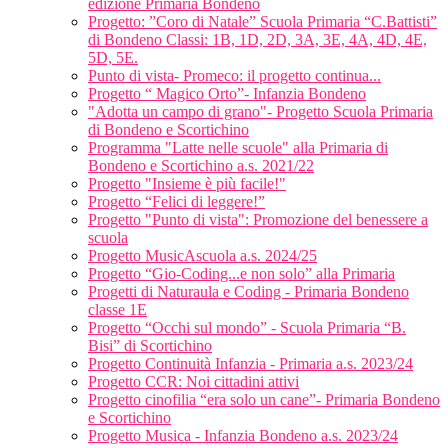
edizione Primaria Bondeno
Progetto: ”Coro di Natale” Scuola Primaria “C.Battisti”
di Bondeno Classi: 1B, 1D, 2D, 3A, 3E, 4A, 4D, 4E,
5D, 5E.
Punto di vista- Promeco: il progetto continua...
Progetto “ Magico Orto”- Infanzia Bondeno
"Adotta un campo di grano"- Progetto Scuola Primaria
di Bondeno e Scortichino
Programma "Latte nelle scuole" alla Primaria di
Bondeno e Scortichino a.s. 2021/22
Progetto "Insieme è più facile!"
Progetto “Felici di leggere!”
Progetto "Punto di vista": Promozione del benessere a
scuola
Progetto MusicAscuola a.s. 2024/25
Progetto “Gio-Coding...e non solo” alla Primaria
Progetti di Naturaula e Coding - Primaria Bondeno
classe 1E
Progetto “Occhi sul mondo” - Scuola Primaria “B.
Bisi” di Scortichino
Progetto Continuità Infanzia - Primaria a.s. 2023/24
Progetto CCR: Noi cittadini attivi
Progetto cinofilia “era solo un cane”- Primaria Bondeno
e Scortichino
Progetto Musica - Infanzia Bondeno a.s. 2023/24