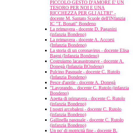
PICCOLO GESTO D'AMORE E' UN
TESORO PER NOI E UNA
RICCHEZZA PER GLI ALTRI" -
docente M. Santato Scuole dell'INfanzia
IC "T. Bonati" Bondeno
La primavera - docente D. Paganini
(infanzia Bondeno)
La primavera - docente A. Accorsi
(Infanzia Bondeno)
La storia di un coronavirus - docente Elisa
Bagni (Infanzia Bondeno)
Costruiamo lacasastronave - docente A.
Donegà (Infanzia BOndeno)
Pulcino Pasquale - docente C. Rutolo
(Infanzia Bondeno)
Pesce d'aprile - docente A. Donegà
"Lavorando... docente C. Rutolo (infanzia
Bondeno)
Apetta di primavera - docente C. Rutolo
(infanzia Bondeno)
I nostri arcobaleni - docente C. Rutolo
(infanzia Bondeno)
Gallinella pasquale - docente C. Rutolo
(infanzia Bondeno)
Un po' di motricità fine - docente B.