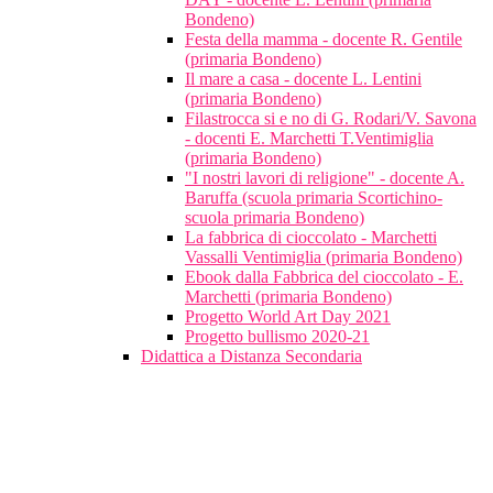
Bondeno)
Festa della mamma - docente R. Gentile
(primaria Bondeno)
Il mare a casa - docente L. Lentini
(primaria Bondeno)
Filastrocca si e no di G. Rodari/V. Savona
- docenti E. Marchetti T.Ventimiglia
(primaria Bondeno)
"I nostri lavori di religione" - docente A.
Baruffa (scuola primaria Scortichino-
scuola primaria Bondeno)
La fabbrica di cioccolato - Marchetti
Vassalli Ventimiglia (primaria Bondeno)
Ebook dalla Fabbrica del cioccolato - E.
Marchetti (primaria Bondeno)
Progetto World Art Day 2021
Progetto bullismo 2020-21
Didattica a Distanza Secondaria