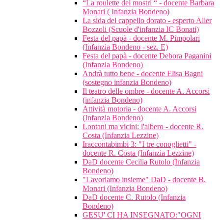
“La roulette dei mostri “ - docente Barbara
Monari ( Infanzia Bondeno)
La sida del cappello dorato - esperto Aller
Bozzoli (Scuole d'infanzia IC Bonati)
Festa del papà - docente M. Pimpolari
(Infanzia Bondeno - sez. E)
Festa del papà - docente Debora Paganini
(Infanzia Bondeno)
Andrà tutto bene - docente Elisa Bagni
(sostegno infanzia Bondeno)
Il teatro delle ombre - docente A. Accorsi
(infanzia Bondeno)
Attività motoria - docente A. Accorsi
(Infanzia Bondeno)
Lontani ma vicini: l'albero - docente R.
Costa (Infanzia Lezzine)
Iraccontabimbi 3: "I tre conoglietti" -
docente R. Costa (Infanzia Lezzine)
DaD docente Cecilia Rutolo (Infanzia
Bondeno)
"Lavoriamo insieme" DaD - docente B.
Monari (Infanzia Bondeno)
DaD docente C. Rutolo (Infanzia
Bondeno)
GESU' CI HA INSEGNATO:"OGNI