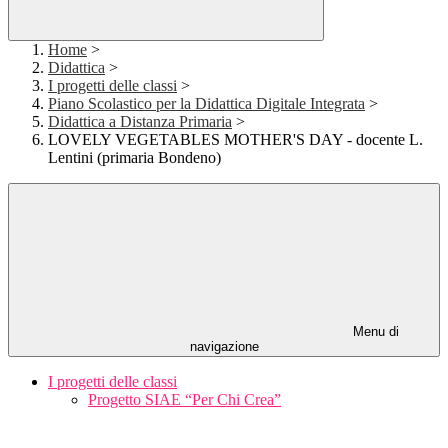
Home
>
Didattica
>
I progetti delle classi
>
Piano Scolastico per la Didattica Digitale Integrata
>
Didattica a Distanza Primaria
>
LOVELY VEGETABLES MOTHER'S DAY - docente L.
Lentini (primaria Bondeno)
Menu di
navigazione
I progetti delle classi
Progetto SIAE “Per Chi Crea”