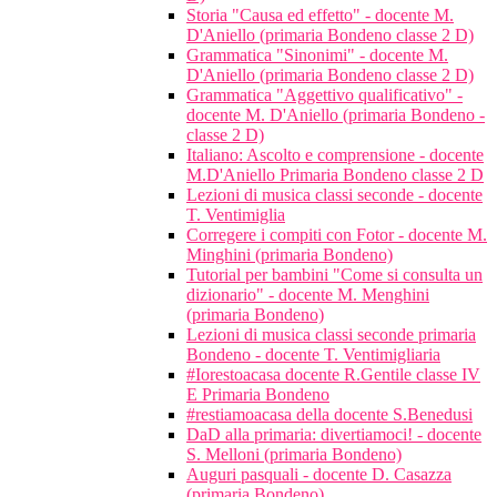
Storia "Causa ed effetto" - docente M.
D'Aniello (primaria Bondeno classe 2 D)
Grammatica "Sinonimi" - docente M.
D'Aniello (primaria Bondeno classe 2 D)
Grammatica "Aggettivo qualificativo" -
docente M. D'Aniello (primaria Bondeno -
classe 2 D)
Italiano: Ascolto e comprensione - docente
M.D'Aniello Primaria Bondeno classe 2 D
Lezioni di musica classi seconde - docente
T. Ventimiglia
Corregere i compiti con Fotor - docente M.
Minghini (primaria Bondeno)
Tutorial per bambini "Come si consulta un
dizionario" - docente M. Menghini
(primaria Bondeno)
Lezioni di musica classi seconde primaria
Bondeno - docente T. Ventimigliaria
#Iorestoacasa docente R.Gentile classe IV
E Primaria Bondeno
#restiamoacasa della docente S.Benedusi
DaD alla primaria: divertiamoci! - docente
S. Melloni (primaria Bondeno)
Auguri pasquali - docente D. Casazza
(primaria Bondeno)