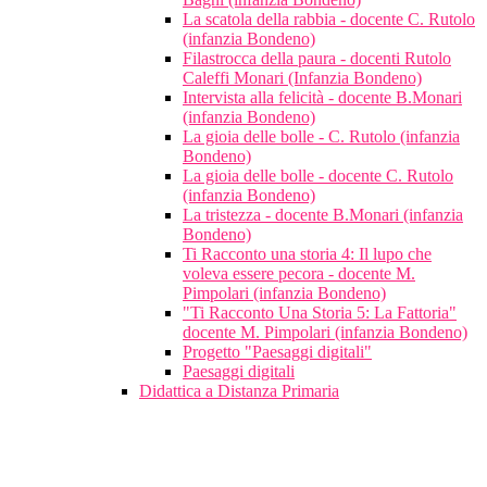
La scatola della rabbia - docente C. Rutolo
(infanzia Bondeno)
Filastrocca della paura - docenti Rutolo
Caleffi Monari (Infanzia Bondeno)
Intervista alla felicità - docente B.Monari
(infanzia Bondeno)
La gioia delle bolle - C. Rutolo (infanzia
Bondeno)
La gioia delle bolle - docente C. Rutolo
(infanzia Bondeno)
La tristezza - docente B.Monari (infanzia
Bondeno)
Ti Racconto una storia 4: Il lupo che
voleva essere pecora - docente M.
Pimpolari (infanzia Bondeno)
"Ti Racconto Una Storia 5: La Fattoria"
docente M. Pimpolari (infanzia Bondeno)
Progetto "Paesaggi digitali"
Paesaggi digitali
Didattica a Distanza Primaria