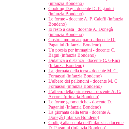
(infanzia Bondeno)
Cooking Day - docente D. Paganini
(infanzia Bondeno)
Le forme - docente A. P. Caleffi (infanzia
Bondeno)
Io resto a casa - docente A. Donegà
(infanzia Bondeno)
Costruiamo un acquario - docente D.
Paganini (Infanzia Bondeno)
Un poesia per immagini - docente C.
Bagni (infanzia Bondeno)
Didattica a distanza - docente C. GRaci
(Infanzia Bondeno)
La giornata della terra - docente M. C.
Fornasari (infanzia Bondeno)
L'albero dei palloncini - docente M. C.
Fornasari (infanzia Bondeno)
L'albero della primavera - docente A. C.
Accorsi (primaria Bondeno)
Le forme geometriche - docente D.
Paganini (Infanzia Bondeno)
La giornata della terra - docente A.
Donegà (infanzia Bondeno)
Coding alla scuola dell’infanzia - docente
D. Paganini (infanzia Bondeno)