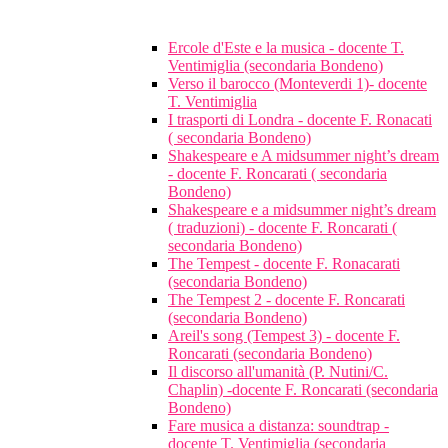
Ercole d'Este e la musica - docente T.
Ventimiglia (secondaria Bondeno)
Verso il barocco (Monteverdi 1)- docente
T. Ventimiglia
I trasporti di Londra - docente F. Ronacati
( secondaria Bondeno)
Shakespeare e A midsummer night’s dream
- docente F. Roncarati ( secondaria
Bondeno)
Shakespeare e a midsummer night’s dream
( traduzioni) - docente F. Roncarati (
secondaria Bondeno)
The Tempest - docente F. Ronacarati
(secondaria Bondeno)
The Tempest 2 - docente F. Roncarati
(secondaria Bondeno)
Areil's song (Tempest 3) - docente F.
Roncarati (secondaria Bondeno)
Il discorso all'umanità (P. Nutini/C.
Chaplin) -docente F. Roncarati (secondaria
Bondeno)
Fare musica a distanza: soundtrap -
docente T. Ventimiglia (secondaria