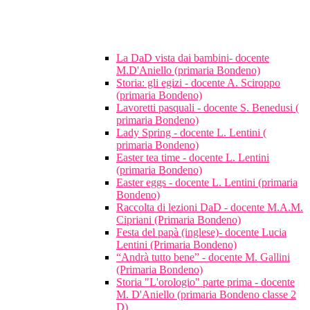
La DaD vista dai bambini- docente
M.D'Aniello (primaria Bondeno)
Storia: gli egizi - docente A. Sciroppo
(primaria Bondeno)
Lavoretti pasquali - docente S. Benedusi (
primaria Bondeno)
Lady Spring - docente L. Lentini (
primaria Bondeno)
Easter tea time - docente L. Lentini
(primaria Bondeno)
Easter eggs - docente L. Lentini (primaria
Bondeno)
Raccolta di lezioni DaD - docente M.A.M.
Cipriani (Primaria Bondeno)
Festa del papà (inglese)- docente Lucia
Lentini (Primaria Bondeno)
“Andrà tutto bene” - docente M. Gallini
(Primaria Bondeno)
Storia "L'orologio" parte prima - docente
M. D'Aniello (primaria Bondeno classe 2
D)