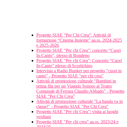
Progetto SIAE “Per Chi Crea”: Attività di
formazione “Cinema Insieme” aa.ss. 2024-2025
e 2025-2026
Progetto SIAE “Per chi Crea”: concerto “Cuori
In-Canto”, plesso di Bondeno
Progetto SIAE “Per chi Crea”: Concerto “Cuori
In-Canto” plesso di Scortichino
Intervista a Radio Bunker per progetto "cuori in
canto" - Progetto SIAE "per chi crea"
Attività di promozione culturale “Bambini in
prima fila per un Viaggio Sonoro al Teatro
Comunale di Ferrara Claudio Abbado” - Progetto
SIAE “Per Chi Crea”
Attività di promozione culturale "La banda va in
classe!" - Progetto SIAE "Per Chi Crea"
Progetto SIAE “Per chi Crea”: visita ai luoghi
verdiani
Progetto SIAE "Per chi crea" aa.ss. 2023/24 e
2024/25