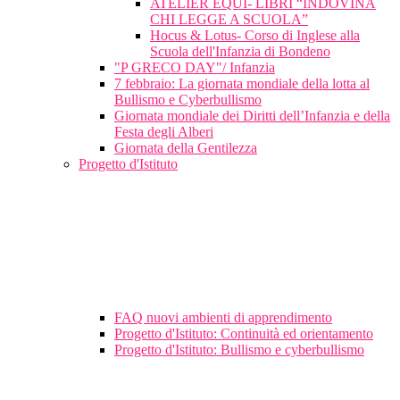
ATELIER EQUI- LIBRI “INDOVINA
CHI LEGGE A SCUOLA”
Hocus & Lotus- Corso di Inglese alla
Scuola dell'Infanzia di Bondeno
"P GRECO DAY"/ Infanzia
7 febbraio: La giornata mondiale della lotta al
Bullismo e Cyberbullismo
Giornata mondiale dei Diritti dell’Infanzia e della
Festa degli Alberi
Giornata della Gentilezza
Progetto d'Istituto
FAQ nuovi ambienti di apprendimento
Progetto d'Istituto: Continuità ed orientamento
Progetto d'Istituto: Bullismo e cyberbullismo