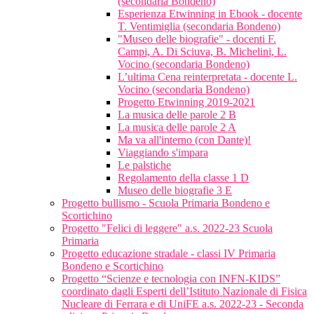
(secondaria Bondeno)
Esperienza Etwinning in Ebook - docente
T. Ventimiglia (secondaria Bondeno)
"Museo delle biografie" - docenti F.
Campi, A. Di Sciuva, B. Michelini, L.
Vocino (secondaria Bondeno)
L’ultima Cena reinterpretata - docente L.
Vocino (secondaria Bondeno)
Progetto Etwinning 2019-2021
La musica delle parole 2 B
La musica delle parole 2 A
Ma va all'interno (con Dante)!
Viaggiando s'impara
Le palstiche
Regolamento della classe 1 D
Museo delle biografie 3 E
Progetto bullismo - Scuola Primaria Bondeno e
Scortichino
Progetto "Felici di leggere" a.s. 2022-23 Scuola
Primaria
Progetto educazione stradale - classi IV Primaria
Bondeno e Scortichino
Progetto “Scienze e tecnologia con INFN-KIDS”
coordinato dagli Esperti dell’Istituto Nazionale di Fisica
Nucleare di Ferrara e di UniFE a.s. 2022-23 - Seconda