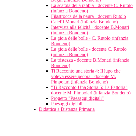
La scatola della rabbia - docente C. Rutolo
(infanzia Bondeno)
Filastrocca della paura - docenti Rutolo
Caleffi Monari (Infanzia Bondeno)
Intervista alla felicità - docente B.Monari
(infanzia Bondeno)
La gioia delle bolle - C. Rutolo (infanzia
Bondeno)
La gioia delle bolle - docente C. Rutolo
(infanzia Bondeno)
La tristezza - docente B.Monari (infanzia
Bondeno)
Ti Racconto una storia 4: Il lupo che
voleva essere pecora - docente M.
Pimpolari (infanzia Bondeno)
"Ti Racconto Una Storia 5: La Fattoria"
docente M. Pimpolari (infanzia Bondeno)
Progetto "Paesaggi digitali"
Paesaggi digitali
Didattica a Distanza Primaria