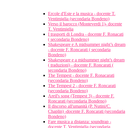
Ercole d'Este e la musica - docente T.
Ventimiglia (secondaria Bondeno)
Verso il barocco (Monteverdi 1)- docente
T. Ventimiglia
I trasporti di Londra - docente F. Ronacati
( secondaria Bondeno)
Shakespeare e A midsummer night’s dream
- docente F. Roncarati ( secondaria
Bondeno)
Shakespeare e a midsummer night’s dream
( traduzioni) - docente F. Roncarati (
secondaria Bondeno)
The Tempest - docente F. Ronacarati
(secondaria Bondeno)
The Tempest 2 - docente F. Roncarati
(secondaria Bondeno)
Areil's song (Tempest 3) - docente F.
Roncarati (secondaria Bondeno)
Il discorso all'umanità (P. Nutini/C.
Chaplin) -docente F. Roncarati (secondaria
Bondeno)
Fare musica a distanza: soundtrap -
docente T. Ventimiglia (secondaria