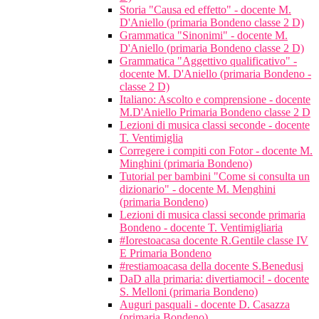
Storia "Causa ed effetto" - docente M.
D'Aniello (primaria Bondeno classe 2 D)
Grammatica "Sinonimi" - docente M.
D'Aniello (primaria Bondeno classe 2 D)
Grammatica "Aggettivo qualificativo" -
docente M. D'Aniello (primaria Bondeno -
classe 2 D)
Italiano: Ascolto e comprensione - docente
M.D'Aniello Primaria Bondeno classe 2 D
Lezioni di musica classi seconde - docente
T. Ventimiglia
Corregere i compiti con Fotor - docente M.
Minghini (primaria Bondeno)
Tutorial per bambini "Come si consulta un
dizionario" - docente M. Menghini
(primaria Bondeno)
Lezioni di musica classi seconde primaria
Bondeno - docente T. Ventimigliaria
#Iorestoacasa docente R.Gentile classe IV
E Primaria Bondeno
#restiamoacasa della docente S.Benedusi
DaD alla primaria: divertiamoci! - docente
S. Melloni (primaria Bondeno)
Auguri pasquali - docente D. Casazza
(primaria Bondeno)