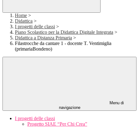
Home
>
Didattica
>
I progetti delle classi
>
Piano Scolastico per la Didattica Digitale Integrata
>
Didattica a Distanza Primaria
>
Filastrocche da cantare 1 - docente T. Ventimiglia
(primariaBondeno)
Menu di
navigazione
I progetti delle classi
Progetto SIAE “Per Chi Crea”