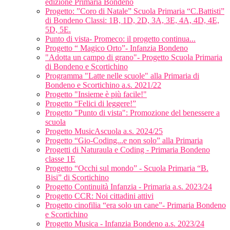
edizione Primaria Bondeno
Progetto: ”Coro di Natale” Scuola Primaria “C.Battisti”
di Bondeno Classi: 1B, 1D, 2D, 3A, 3E, 4A, 4D, 4E,
5D, 5E.
Punto di vista- Promeco: il progetto continua...
Progetto “ Magico Orto”- Infanzia Bondeno
"Adotta un campo di grano"- Progetto Scuola Primaria
di Bondeno e Scortichino
Programma "Latte nelle scuole" alla Primaria di
Bondeno e Scortichino a.s. 2021/22
Progetto "Insieme è più facile!"
Progetto “Felici di leggere!”
Progetto "Punto di vista": Promozione del benessere a
scuola
Progetto MusicAscuola a.s. 2024/25
Progetto “Gio-Coding...e non solo” alla Primaria
Progetti di Naturaula e Coding - Primaria Bondeno
classe 1E
Progetto “Occhi sul mondo” - Scuola Primaria “B.
Bisi” di Scortichino
Progetto Continuità Infanzia - Primaria a.s. 2023/24
Progetto CCR: Noi cittadini attivi
Progetto cinofilia “era solo un cane”- Primaria Bondeno
e Scortichino
Progetto Musica - Infanzia Bondeno a.s. 2023/24