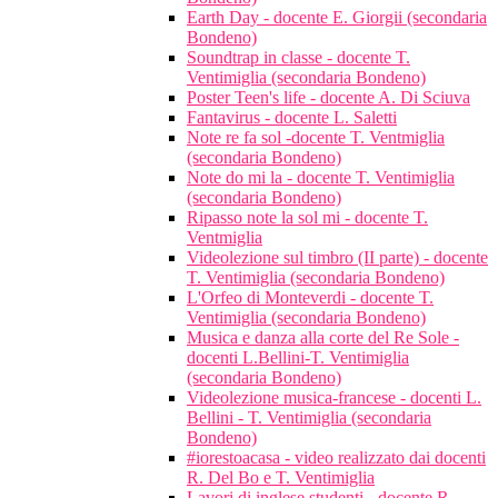
Earth Day - docente E. Giorgii (secondaria
Bondeno)
Soundtrap in classe - docente T.
Ventimiglia (secondaria Bondeno)
Poster Teen's life - docente A. Di Sciuva
Fantavirus - docente L. Saletti
Note re fa sol -docente T. Ventmiglia
(secondaria Bondeno)
Note do mi la - docente T. Ventimiglia
(secondaria Bondeno)
Ripasso note la sol mi - docente T.
Ventmiglia
Videolezione sul timbro (II parte) - docente
T. Ventimiglia (secondaria Bondeno)
L'Orfeo di Monteverdi - docente T.
Ventimiglia (secondaria Bondeno)
Musica e danza alla corte del Re Sole -
docenti L.Bellini-T. Ventimiglia
(secondaria Bondeno)
Videolezione musica-francese - docenti L.
Bellini - T. Ventimiglia (secondaria
Bondeno)
#iorestoacasa - video realizzato dai docenti
R. Del Bo e T. Ventimiglia
Lavori di inglese studenti - docente R.