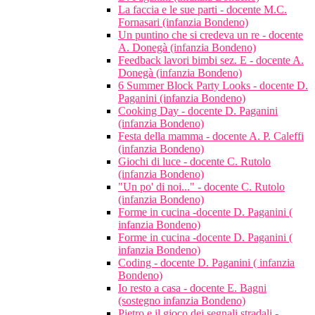
La faccia e le sue parti - docente M.C.
Fornasari (infanzia Bondeno)
Un puntino che si credeva un re - docente
A. Donegà (infanzia Bondeno)
Feedback lavori bimbi sez. E - docente A.
Donegà (infanzia Bondeno)
6 Summer Block Party Looks - docente D.
Paganini (infanzia Bondeno)
Cooking Day - docente D. Paganini
(infanzia Bondeno)
Festa della mamma - docente A. P. Caleffi
(infanzia Bondeno)
Giochi di luce - docente C. Rutolo
(infanzia Bondeno)
"Un po' di noi..." - docente C. Rutolo
(infanzia Bondeno)
Forme in cucina -docente D. Paganini (
infanzia Bondeno)
Forme in cucina -docente D. Paganini (
infanzia Bondeno)
Coding - docente D. Paganini ( infanzia
Bondeno)
Io resto a casa - docente E. Bagni
(sostegno infanzia Bondeno)
Pietro e il gioco dei segnali stradali -