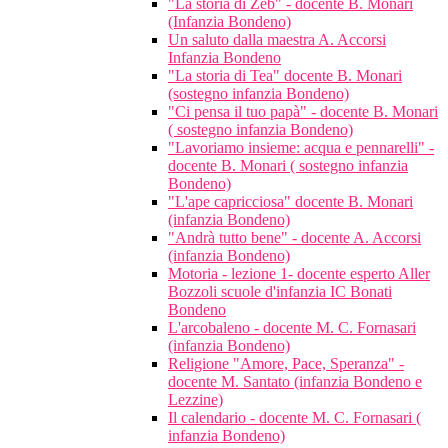
"La storia di Zeb" - docente B. Monari
(Infanzia Bondeno)
Un saluto dalla maestra A. Accorsi
Infanzia Bondeno
"La storia di Tea" docente B. Monari
(sostegno infanzia Bondeno)
"Ci pensa il tuo papà" - docente B. Monari
( sostegno infanzia Bondeno)
"Lavoriamo insieme: acqua e pennarelli" -
docente B. Monari ( sostegno infanzia
Bondeno)
"L'ape capricciosa" docente B. Monari
(infanzia Bondeno)
"Andrà tutto bene" - docente A. Accorsi
(infanzia Bondeno)
Motoria - lezione 1- docente esperto Aller
Bozzoli scuole d'infanzia IC Bonati
Bondeno
L'arcobaleno - docente M. C. Fornasari
(infanzia Bondeno)
Religione "Amore, Pace, Speranza" -
docente M. Santato (infanzia Bondeno e
Lezzine)
Il calendario - docente M. C. Fornasari (
infanzia Bondeno)