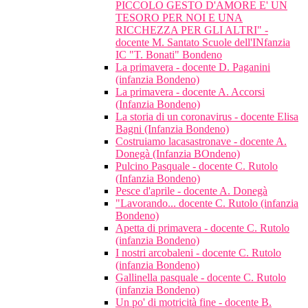
PICCOLO GESTO D'AMORE E' UN
TESORO PER NOI E UNA
RICCHEZZA PER GLI ALTRI" -
docente M. Santato Scuole dell'INfanzia
IC "T. Bonati" Bondeno
La primavera - docente D. Paganini
(infanzia Bondeno)
La primavera - docente A. Accorsi
(Infanzia Bondeno)
La storia di un coronavirus - docente Elisa
Bagni (Infanzia Bondeno)
Costruiamo lacasastronave - docente A.
Donegà (Infanzia BOndeno)
Pulcino Pasquale - docente C. Rutolo
(Infanzia Bondeno)
Pesce d'aprile - docente A. Donegà
"Lavorando... docente C. Rutolo (infanzia
Bondeno)
Apetta di primavera - docente C. Rutolo
(infanzia Bondeno)
I nostri arcobaleni - docente C. Rutolo
(infanzia Bondeno)
Gallinella pasquale - docente C. Rutolo
(infanzia Bondeno)
Un po' di motricità fine - docente B.