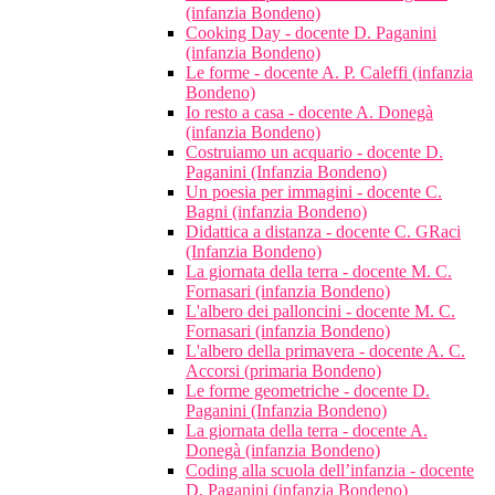
(infanzia Bondeno)
Cooking Day - docente D. Paganini
(infanzia Bondeno)
Le forme - docente A. P. Caleffi (infanzia
Bondeno)
Io resto a casa - docente A. Donegà
(infanzia Bondeno)
Costruiamo un acquario - docente D.
Paganini (Infanzia Bondeno)
Un poesia per immagini - docente C.
Bagni (infanzia Bondeno)
Didattica a distanza - docente C. GRaci
(Infanzia Bondeno)
La giornata della terra - docente M. C.
Fornasari (infanzia Bondeno)
L'albero dei palloncini - docente M. C.
Fornasari (infanzia Bondeno)
L'albero della primavera - docente A. C.
Accorsi (primaria Bondeno)
Le forme geometriche - docente D.
Paganini (Infanzia Bondeno)
La giornata della terra - docente A.
Donegà (infanzia Bondeno)
Coding alla scuola dell’infanzia - docente
D. Paganini (infanzia Bondeno)