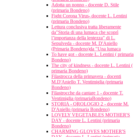
Adotta un nonno - docente D. Stile
(primaria Bondeno)
Fight Corona Virus- docente L. Lentini
(primaria Bondeno)
Lettura conclusiva tratta liberamente
da"Storia di una lumaca che scoprì
l’importanza della lentezza" di L.
Sepulveda - docente M. D'Aniello
(Primaria Bondeno)da "Una lumaca
To have got - docente L. Lentini ( primaria
Bondeno)
The city of kindness - docente L. Lentini (
primaria Bondeno)
Filastrocca della primavera - docenti
M.D'Aniello T. Ventimiglia (primaria
Bondeno)
Filastrocche da cantare 1 - docente T.
Ventimiglia (primariaBondeno)
STORIA - OROLOGIO 2 - docente M.
D'Aniello (primaria Bondeno)
LOVELY VEGETABLES MOTHER'S
DAY - docente L. Lentini (primaria
Bondeno)
CHARMING GLOVES MOTHER'S
DAY - docente L. Lentini (primaria