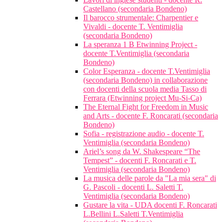
Castellano (secondaria Bondeno)
Il barocco strumentale: Charpentier e
Vivaldi - docente T. Ventimiglia
(secondaria Bondeno)
La speranza 1 B Etwinning Project -
docente T.Ventimiglia (secondaria
Bondeno)
Color Esperanza - docente T.Ventimiglia
(secondaria Bondeno) in collaborazione
con docenti della scuola media Tasso di
Ferrara (Etwinning project Mu-Si-Ca)
The Eternal Fight for Freedom in Music
and Arts - docente F. Roncarati (secondaria
Bondeno)
Sofia - registrazione audio - docente T.
Ventimiglia (secondaria Bondeno)
Ariel’s song da W. Shakespeare “The
Tempest” - docenti F. Roncarati e T.
Ventimiglia (secondaria Bondeno)
La musica delle parole da "La mia sera" di
G. Pascoli - docenti L. Saletti T.
Ventimiglia (secondaria Bondeno)
Gustare la vita - UDA docenti F. Roncarati
L.Bellini L.Saletti T.Ventimiglia