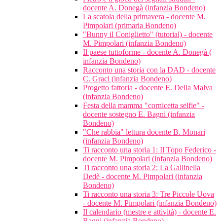
docente A. Donegà (infanzia Bondeno)
La scatola della primavera - docente M.
Pimpolari (primaria Bondeno)
"Bunny il Coniglietto" (tutorial) - docente
M. Pimpolari (infanzia Bondeno)
Il paese tuttoforme - docente A. Donegà (
infanzia Bondeno)
Racconto una storia con la DAD - docente
C. Graci (infanzia Bondeno)
Progetto fattoria - docente E. Della Malva
(infanzia Bondeno)
Festa della mamma "cornicetta selfie" -
docente sostegno E. Bagni (infanzia
Bondeno)
"Che rabbia" lettura docente B. Monari
(infanzia Bondeno)
Ti racconto una storia 1: Il Topo Federico -
docente M. Pimpolari (infanzia Bondeno)
Ti racconto una storia 2: La Gallinella
Dedè - docente M. Pimpolari (infanzia
Bondeno)
Ti racconto una storia 3: Tre Piccole Uova
- docente M. Pimpolari (infanzia Bondeno)
Il calendario (mestre e attività) - docente E.
Bagni (infanzia Bondeno)