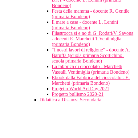
Bondeno)
Festa della mamma - docente R. Gentile
(primaria Bondeno)
Il mare a casa - docente L. Lentini
(primaria Bondeno)
Filastrocca si e no di G. Rodari/V. Savona
- docenti E. Marchetti T.Ventimiglia
(primaria Bondeno)
"I nostri lavori di religione" - docente A.
Baruffa (scuola primaria Scortichino-
scuola primaria Bondeno)
La fabbrica di cioccolato - Marchetti
Vassalli Ventimiglia (primaria Bondeno)
Ebook dalla Fabbrica del cioccolato - E.
Marchetti (primaria Bondeno)
Progetto World Art Day 2021
Progetto bullismo 2020-21
Didattica a Distanza Secondaria