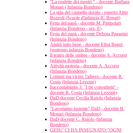
“La roulette dei mostri “ - docente Barbara
Monari ( Infanzia Bondeno)
La sida del cappello dorato - esperto Aller
Bozzoli (Scuole d'infanzia IC Bonati)
Festa del papà - docente M. Pimpolari
(Infanzia Bondeno - sez. E)
Festa del papà - docente Debora Paganini
(Infanzia Bondeno)
Andrà tutto bene - docente Elisa Bagni
(sostegno infanzia Bondeno)
Il teatro delle ombre - docente A. Accorsi
(infanzia Bondeno)
Attività motoria - docente A. Accorsi
(Infanzia Bondeno)
Lontani ma vicini: l'albero - docente R.
Costa (Infanzia Lezzine)
Iraccontabimbi 3: "I tre conoglietti" -
docente R. Costa (Infanzia Lezzine)
DaD docente Cecilia Rutolo (Infanzia
Bondeno)
"Lavoriamo insieme" DaD - docente B.
Monari (Infanzia Bondeno)
DaD docente C. Rutolo (Infanzia
Bondeno)
GESU' CI HA INSEGNATO:"OGNI